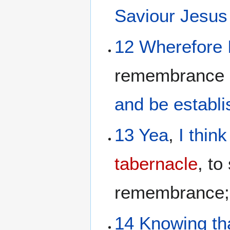
Saviour
Jesus
12
Wherefore
remembrance
and
be establ
13
Yea
,
I think
tabernacle
, to
remembrance;
14
Knowing
th