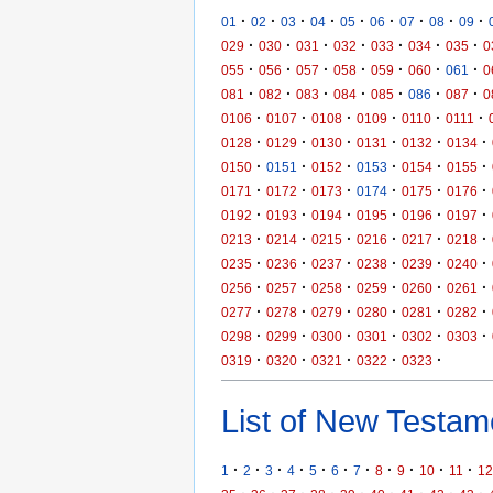
·
·
·
·
·
·
·
·
·
01
02
03
04
05
06
07
08
09
·
·
·
·
·
·
·
029
030
031
032
033
034
035
0
·
·
·
·
·
·
·
055
056
057
058
059
060
061
0
·
·
·
·
·
·
·
081
082
083
084
085
086
087
0
·
·
·
·
·
·
0106
0107
0108
0109
0110
0111
·
·
·
·
·
·
0128
0129
0130
0131
0132
0134
·
·
·
·
·
·
0150
0151
0152
0153
0154
0155
·
·
·
·
·
·
0171
0172
0173
0174
0175
0176
·
·
·
·
·
·
0192
0193
0194
0195
0196
0197
·
·
·
·
·
·
0213
0214
0215
0216
0217
0218
·
·
·
·
·
·
0235
0236
0237
0238
0239
0240
·
·
·
·
·
·
0256
0257
0258
0259
0260
0261
·
·
·
·
·
·
0277
0278
0279
0280
0281
0282
·
·
·
·
·
·
0298
0299
0300
0301
0302
0303
·
·
·
·
·
0319
0320
0321
0322
0323
List of New Testame
·
·
·
·
·
·
·
·
·
·
·
1
2
3
4
5
6
7
8
9
10
11
12