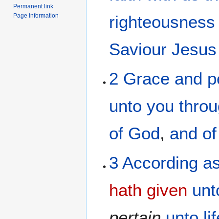
Permanent link
Page information
righteousness
Saviour
Jesus
2
Grace
and
p
unto you
thro
of God
,
and
of
3
According
as
hath given
unt
pertain
unto
li