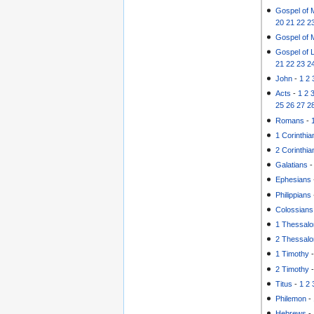
Gospel of 
20
21
22
2
Gospel of 
Gospel of 
21
22
23
2
John
-
1
2
Acts
-
1
2
25
26
27
2
Romans
-
1 Corinthia
2 Corinthia
Galatians
Ephesians
Philippians
Colossians
1 Thessalo
2 Thessalo
1 Timothy
2 Timothy
Titus
-
1
2
Philemon
-
Hebrews
-