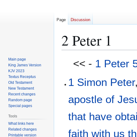
Page
Discussion
2 Peter 1
Jump
Jump
Main page
<< -
1 Peter 
to
to
King James Version
KJV 2023
navigation
search
Textus Receptus
1
Simon
Peter
Old Testament
New Testament
Recent changes
apostle
of Jes
Random page
Special pages
that have obta
Tools
What links here
Related changes
faith
with us
t
Printable version