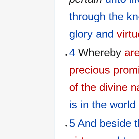
through
the
kn
glory
and
virt
4
Whereby
ar
precious
prom
of the divine
n
is in
the world
5
And
beside
t