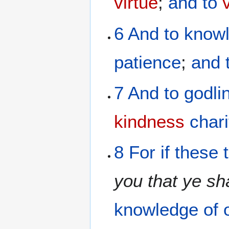
virtue
;
and
to
6
And
to
know
patience
;
and
7
And
to
godli
kindness
chari
8
For
if these 
you that ye sha
knowledge
of 