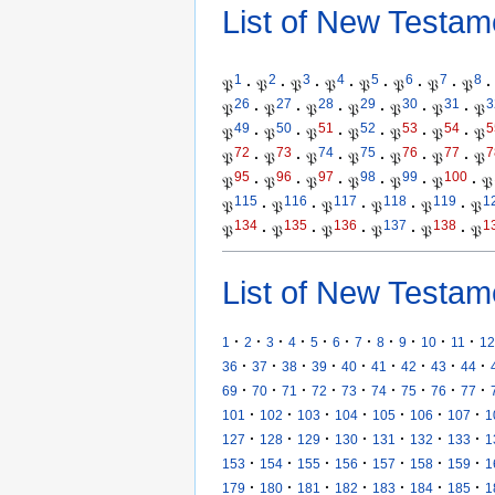
List of New Testam
1
2
3
4
5
6
7
8
𝔓
·
𝔓
·
𝔓
·
𝔓
·
𝔓
·
𝔓
·
𝔓
·
𝔓
·
26
27
28
29
30
31
3
𝔓
·
𝔓
·
𝔓
·
𝔓
·
𝔓
·
𝔓
·
𝔓
49
50
51
52
53
54
5
𝔓
·
𝔓
·
𝔓
·
𝔓
·
𝔓
·
𝔓
·
𝔓
72
73
74
75
76
77
7
𝔓
·
𝔓
·
𝔓
·
𝔓
·
𝔓
·
𝔓
·
𝔓
95
96
97
98
99
100
𝔓
·
𝔓
·
𝔓
·
𝔓
·
𝔓
·
𝔓
·
𝔓
115
116
117
118
119
1
𝔓
·
𝔓
·
𝔓
·
𝔓
·
𝔓
·
𝔓
134
135
136
137
138
1
𝔓
·
𝔓
·
𝔓
·
𝔓
·
𝔓
·
𝔓
List of New Testam
·
·
·
·
·
·
·
·
·
·
·
1
2
3
4
5
6
7
8
9
10
11
12
·
·
·
·
·
·
·
·
·
36
37
38
39
40
41
42
43
44
·
·
·
·
·
·
·
·
·
69
70
71
72
73
74
75
76
77
·
·
·
·
·
·
·
101
102
103
104
105
106
107
1
·
·
·
·
·
·
·
127
128
129
130
131
132
133
1
·
·
·
·
·
·
·
153
154
155
156
157
158
159
1
·
·
·
·
·
·
·
179
180
181
182
183
184
185
1