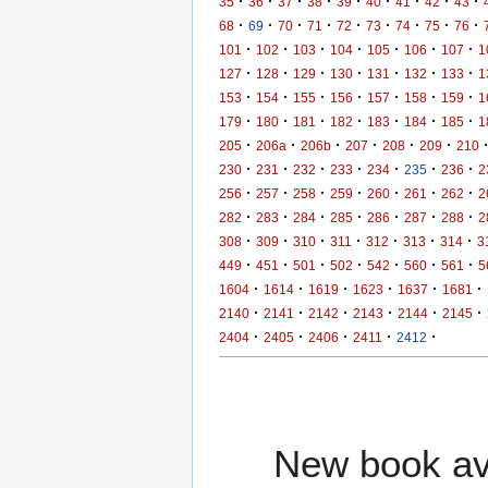
·
·
·
·
·
·
·
·
·
35
36
37
38
39
40
41
42
43
·
·
·
·
·
·
·
·
·
68
69
70
71
72
73
74
75
76
·
·
·
·
·
·
·
101
102
103
104
105
106
107
1
·
·
·
·
·
·
·
127
128
129
130
131
132
133
1
·
·
·
·
·
·
·
153
154
155
156
157
158
159
1
·
·
·
·
·
·
·
179
180
181
182
183
184
185
1
·
·
·
·
·
·
205
206a
206b
207
208
209
210
·
·
·
·
·
·
·
230
231
232
233
234
235
236
2
·
·
·
·
·
·
·
256
257
258
259
260
261
262
2
·
·
·
·
·
·
·
282
283
284
285
286
287
288
2
·
·
·
·
·
·
·
308
309
310
311
312
313
314
3
·
·
·
·
·
·
·
449
451
501
502
542
560
561
5
·
·
·
·
·
·
1604
1614
1619
1623
1637
1681
·
·
·
·
·
·
2140
2141
2142
2143
2144
2145
·
·
·
·
·
2404
2405
2406
2411
2412
New book ava