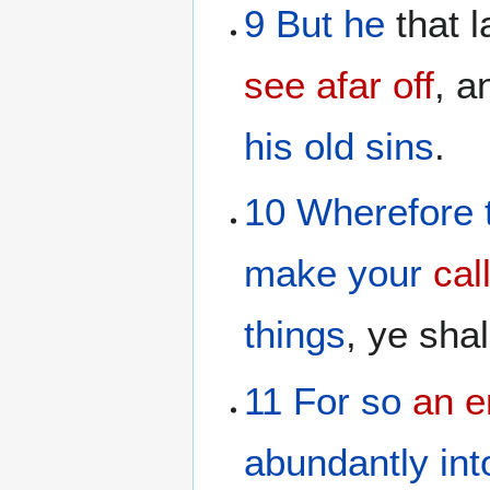
9
But
he
that 
see afar off
, a
his
old
sins
.
10
Wherefore
make
your
cal
things
, ye sha
11
For
so
an e
abundantly
int