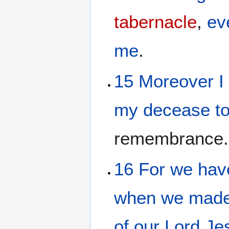
tabernacle
,
ev
me
.
15
Moreover
I
my
decease
t
remembrance.
16
For
we hav
when we mad
of our
Lord
Je