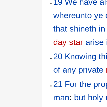
19
We have
a
whereunto
ye 
that shineth
in
day star
arise
20
Knowing
th
of any private
21
For
the pr
man
:
but
holy