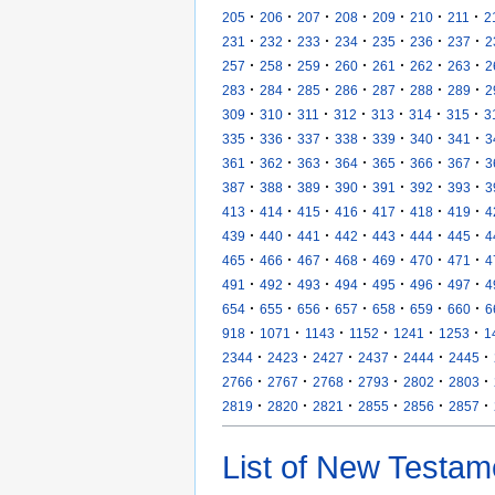
·
·
·
·
·
·
·
205
206
207
208
209
210
211
2
·
·
·
·
·
·
·
231
232
233
234
235
236
237
2
·
·
·
·
·
·
·
257
258
259
260
261
262
263
2
·
·
·
·
·
·
·
283
284
285
286
287
288
289
2
·
·
·
·
·
·
·
309
310
311
312
313
314
315
3
·
·
·
·
·
·
·
335
336
337
338
339
340
341
3
·
·
·
·
·
·
·
361
362
363
364
365
366
367
3
·
·
·
·
·
·
·
387
388
389
390
391
392
393
3
·
·
·
·
·
·
·
413
414
415
416
417
418
419
4
·
·
·
·
·
·
·
439
440
441
442
443
444
445
4
·
·
·
·
·
·
·
465
466
467
468
469
470
471
4
·
·
·
·
·
·
·
491
492
493
494
495
496
497
4
·
·
·
·
·
·
·
654
655
656
657
658
659
660
6
·
·
·
·
·
·
918
1071
1143
1152
1241
1253
1
·
·
·
·
·
·
2344
2423
2427
2437
2444
2445
·
·
·
·
·
·
2766
2767
2768
2793
2802
2803
·
·
·
·
·
·
2819
2820
2821
2855
2856
2857
List of New Testam