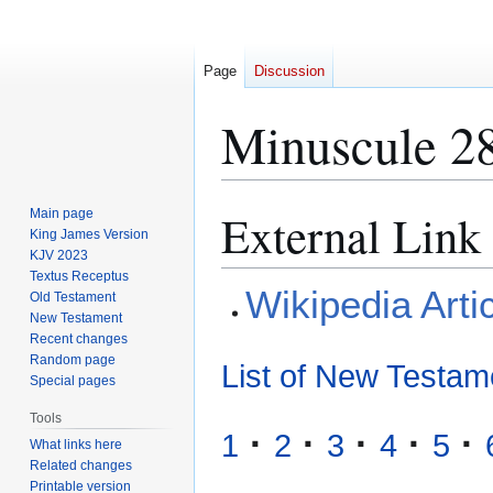
Page
Discussion
Minuscule 2
External Link
Main page
Jump
Jump
King James Version
to
to
KJV 2023
navigation
search
Textus Receptus
Wikipedia Arti
Old Testament
New Testament
Recent changes
Random page
List of New Testam
Special pages
Tools
·
·
·
·
·
1
2
3
4
5
What links here
Related changes
Printable version