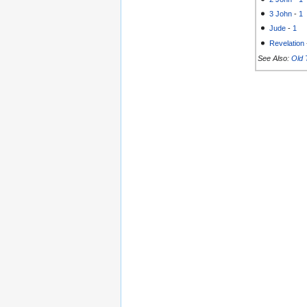
3 John
-
1
Jude
-
1
Revelation
See Also:
Old 