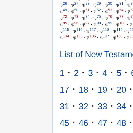
26
27
28
29
30
31
3
𝔓
·
𝔓
·
𝔓
·
𝔓
·
𝔓
·
𝔓
·
𝔓
49
50
51
52
53
54
5
𝔓
·
𝔓
·
𝔓
·
𝔓
·
𝔓
·
𝔓
·
𝔓
72
73
74
75
76
77
7
𝔓
·
𝔓
·
𝔓
·
𝔓
·
𝔓
·
𝔓
·
𝔓
95
96
97
98
99
100
𝔓
·
𝔓
·
𝔓
·
𝔓
·
𝔓
·
𝔓
·
𝔓
115
116
117
118
119
1
𝔓
·
𝔓
·
𝔓
·
𝔓
·
𝔓
·
𝔓
134
135
136
137
138
1
𝔓
·
𝔓
·
𝔓
·
𝔓
·
𝔓
·
𝔓
List of New Testam
·
·
·
·
·
1
2
3
4
5
·
·
·
·
17
18
19
20
·
·
·
·
31
32
33
34
·
·
·
·
45
46
47
48