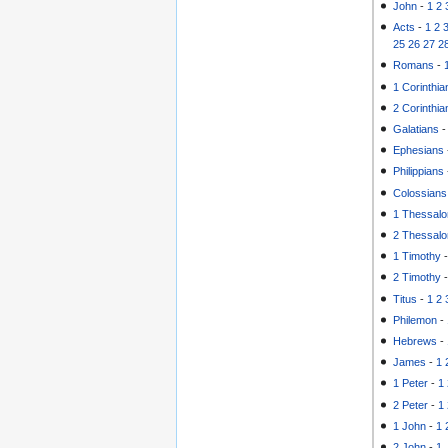
John
-
1
2
Acts
-
1
2
25
26
27
2
Romans
-
1 Corinthia
2 Corinthia
Galatians
Ephesians
Philippians
Colossians
1 Thessalo
2 Thessalo
1 Timothy
2 Timothy
Titus
-
1
2
Philemon
-
Hebrews
-
James
-
1
1 Peter
-
1
2 Peter
-
1
1 John
-
1
2 John
-
1