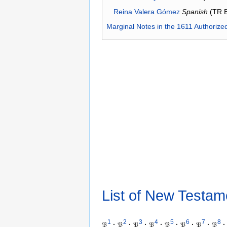
Reina Valera Gómez
Spanish
(TR 
Marginal Notes in the 1611 Authorize
List of New Testam
1
2
3
4
5
6
7
8
𝔓
·
𝔓
·
𝔓
·
𝔓
·
𝔓
·
𝔓
·
𝔓
·
𝔓
·