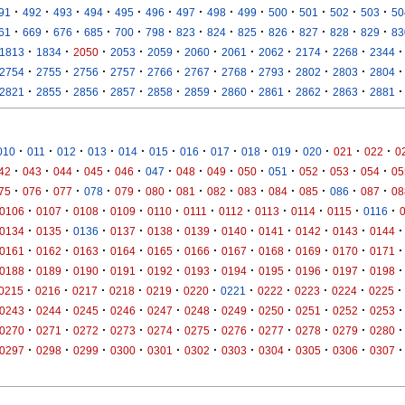
·
·
·
·
·
·
·
·
·
·
·
·
·
91
492
493
494
495
496
497
498
499
500
501
502
503
50
·
·
·
·
·
·
·
·
·
·
·
·
·
61
669
676
685
700
798
823
824
825
826
827
828
829
83
·
·
·
·
·
·
·
·
·
·
·
1813
1834
2050
2053
2059
2060
2061
2062
2174
2268
2344
·
·
·
·
·
·
·
·
·
·
·
2754
2755
2756
2757
2766
2767
2768
2793
2802
2803
2804
·
·
·
·
·
·
·
·
·
·
·
2821
2855
2856
2857
2858
2859
2860
2861
2862
2863
2881
·
·
·
·
·
·
·
·
·
·
·
·
·
010
011
012
013
014
015
016
017
018
019
020
021
022
0
·
·
·
·
·
·
·
·
·
·
·
·
·
42
043
044
045
046
047
048
049
050
051
052
053
054
05
·
·
·
·
·
·
·
·
·
·
·
·
·
75
076
077
078
079
080
081
082
083
084
085
086
087
08
·
·
·
·
·
·
·
·
·
·
·
0106
0107
0108
0109
0110
0111
0112
0113
0114
0115
0116
·
·
·
·
·
·
·
·
·
·
·
0134
0135
0136
0137
0138
0139
0140
0141
0142
0143
0144
·
·
·
·
·
·
·
·
·
·
·
0161
0162
0163
0164
0165
0166
0167
0168
0169
0170
0171
·
·
·
·
·
·
·
·
·
·
·
0188
0189
0190
0191
0192
0193
0194
0195
0196
0197
0198
·
·
·
·
·
·
·
·
·
·
·
0215
0216
0217
0218
0219
0220
0221
0222
0223
0224
0225
·
·
·
·
·
·
·
·
·
·
·
0243
0244
0245
0246
0247
0248
0249
0250
0251
0252
0253
·
·
·
·
·
·
·
·
·
·
·
0270
0271
0272
0273
0274
0275
0276
0277
0278
0279
0280
·
·
·
·
·
·
·
·
·
·
·
0297
0298
0299
0300
0301
0302
0303
0304
0305
0306
0307