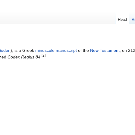
Read
V
Soden
), is a Greek
minuscule
manuscript
of the
New Testament
, on 21
[2]
amed
Codex Regius 84
.