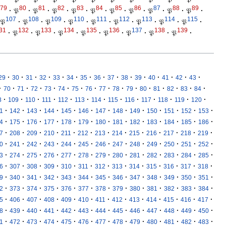
79
80
81
82
83
84
85
86
87
88
89
·
𝔓
·
𝔓
·
𝔓
·
𝔓
·
𝔓
·
𝔓
·
𝔓
·
𝔓
·
𝔓
·
𝔓
·
107
108
109
110
111
112
113
114
115
𝔓
·
𝔓
·
𝔓
·
𝔓
·
𝔓
·
𝔓
·
𝔓
·
𝔓
·
𝔓
·
31
132
133
134
135
136
137
138
139
·
𝔓
·
𝔓
·
𝔓
·
𝔓
·
𝔓
·
𝔓
·
𝔓
·
𝔓
·
·
·
·
·
·
·
·
·
·
·
·
·
·
·
·
29
30
31
32
33
34
35
36
37
38
39
40
41
42
43
·
·
·
·
·
·
·
·
·
·
·
·
·
·
·
·
70
71
72
73
74
75
76
77
78
79
80
81
82
83
84
·
·
·
·
·
·
·
·
·
·
·
·
·
8
109
110
111
112
113
114
115
116
117
118
119
120
·
·
·
·
·
·
·
·
·
·
·
·
·
1
142
143
144
145
146
147
148
149
150
151
152
153
·
·
·
·
·
·
·
·
·
·
·
·
·
4
175
176
177
178
179
180
181
182
183
184
185
186
·
·
·
·
·
·
·
·
·
·
·
·
·
7
208
209
210
211
212
213
214
215
216
217
218
219
·
·
·
·
·
·
·
·
·
·
·
·
·
0
241
242
243
244
245
246
247
248
249
250
251
252
·
·
·
·
·
·
·
·
·
·
·
·
·
3
274
275
276
277
278
279
280
281
282
283
284
285
·
·
·
·
·
·
·
·
·
·
·
·
·
6
307
308
309
310
311
312
313
314
315
316
317
318
·
·
·
·
·
·
·
·
·
·
·
·
·
9
340
341
342
343
344
345
346
347
348
349
350
351
·
·
·
·
·
·
·
·
·
·
·
·
·
2
373
374
375
376
377
378
379
380
381
382
383
384
·
·
·
·
·
·
·
·
·
·
·
·
·
5
406
407
408
409
410
411
412
413
414
415
416
417
·
·
·
·
·
·
·
·
·
·
·
·
·
8
439
440
441
442
443
444
445
446
447
448
449
450
·
·
·
·
·
·
·
·
·
·
·
·
·
1
472
473
474
475
476
477
478
479
480
481
482
483