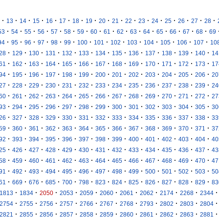
·
·
·
·
·
·
·
·
·
·
·
·
·
·
·
·
·
13
14
15
16
17
18
19
20
21
22
23
24
25
26
27
28
·
·
·
·
·
·
·
·
·
·
·
·
·
·
·
·
53
54
55
56
57
58
59
60
61
62
63
64
65
66
67
68
69
·
·
·
·
·
·
·
·
·
·
·
·
·
·
94
95
96
97
98
99
100
101
102
103
104
105
106
107
10
·
·
·
·
·
·
·
·
·
·
·
·
·
28
129
130
131
132
133
134
135
136
137
138
139
140
14
·
·
·
·
·
·
·
·
·
·
·
·
·
61
162
163
164
165
166
167
168
169
170
171
172
173
17
·
·
·
·
·
·
·
·
·
·
·
·
·
94
195
196
197
198
199
200
201
202
203
204
205
206
20
·
·
·
·
·
·
·
·
·
·
·
·
·
27
228
229
230
231
232
233
234
235
236
237
238
239
24
·
·
·
·
·
·
·
·
·
·
·
·
·
60
261
262
263
264
265
266
267
268
269
270
271
272
27
·
·
·
·
·
·
·
·
·
·
·
·
·
93
294
295
296
297
298
299
300
301
302
303
304
305
30
·
·
·
·
·
·
·
·
·
·
·
·
·
26
327
328
329
330
331
332
333
334
335
336
337
338
33
·
·
·
·
·
·
·
·
·
·
·
·
·
59
360
361
362
363
364
365
366
367
368
369
370
371
37
·
·
·
·
·
·
·
·
·
·
·
·
·
92
393
394
395
396
397
398
399
400
401
402
403
404
40
·
·
·
·
·
·
·
·
·
·
·
·
·
25
426
427
428
429
430
431
432
433
434
435
436
437
43
·
·
·
·
·
·
·
·
·
·
·
·
·
58
459
460
461
462
463
464
465
466
467
468
469
470
47
·
·
·
·
·
·
·
·
·
·
·
·
·
91
492
493
494
495
496
497
498
499
500
501
502
503
50
·
·
·
·
·
·
·
·
·
·
·
·
·
61
669
676
685
700
798
823
824
825
826
827
828
829
83
·
·
·
·
·
·
·
·
·
·
·
1813
1834
2050
2053
2059
2060
2061
2062
2174
2268
2344
·
·
·
·
·
·
·
·
·
·
·
2754
2755
2756
2757
2766
2767
2768
2793
2802
2803
2804
·
·
·
·
·
·
·
·
·
·
·
2821
2855
2856
2857
2858
2859
2860
2861
2862
2863
2881