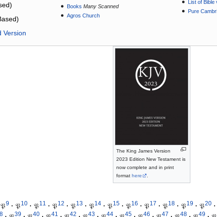
List of Bibl
sed)
Books
Many Scanned
Pure Cambri
Agros Church
Based)
d Version
The King James Version
2023 Edition New Testament is
now complete and in print
format
here
.
9
10
11
12
13
14
15
16
17
18
19
20
𝔓
·
𝔓
·
𝔓
·
𝔓
·
𝔓
·
𝔓
·
𝔓
·
𝔓
·
𝔓
·
𝔓
·
𝔓
·
𝔓
·
8
39
40
41
42
43
44
45
46
47
48
49
·
𝔓
·
𝔓
·
𝔓
·
𝔓
·
𝔓
·
𝔓
·
𝔓
·
𝔓
·
𝔓
·
𝔓
·
𝔓
·
𝔓