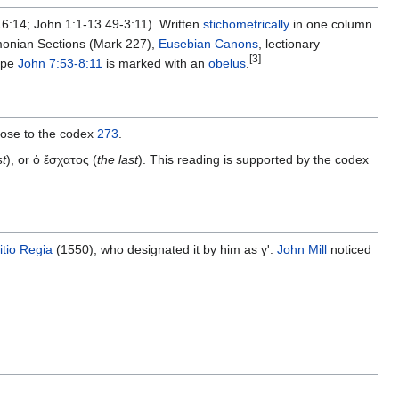
6:14; John 1:1-13.49-3:11). Written
stichometrically
in one column
mmonian Sections (Mark 227),
Eusebian Canons
, lectionary
[3]
ope
John 7:53-8:11
is marked with an
obelus
.
close to the codex
273
.
st
), or ὁ ἔσχατος (
the last
). This reading is supported by the codex
itio Regia
(1550), who designated it by him as γ'.
John Mill
noticed