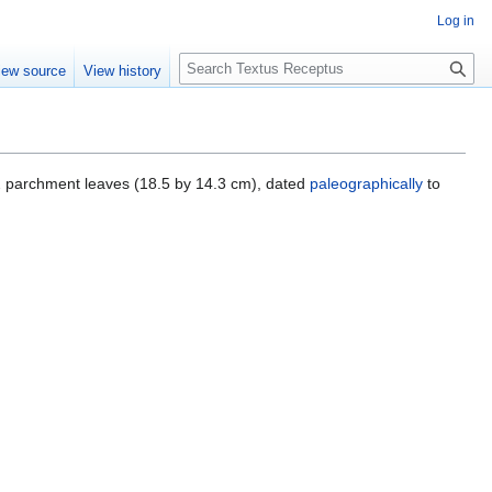
Log in
S
iew source
View history
e
a
r
c
h
2 parchment leaves (18.5 by 14.3 cm), dated
paleographically
to