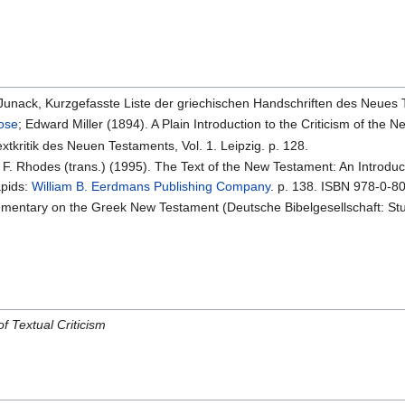
. Junack, Kurzgefasste Liste der griechischen Handschriften des Neues 
rose
; Edward Miller (1894). A Plain Introduction to the Criticism of the
xtkritik des Neuen Testaments, Vol. 1. Leipzig. p. 128.
l F. Rhodes (trans.) (1995). The Text of the New Testament: An Introduct
apids:
William B. Eerdmans Publishing Company
. p. 138. ISBN 978-0-8
mmentary on the Greek New Testament (Deutsche Bibelgesellschaft: Stut
f Textual Criticism