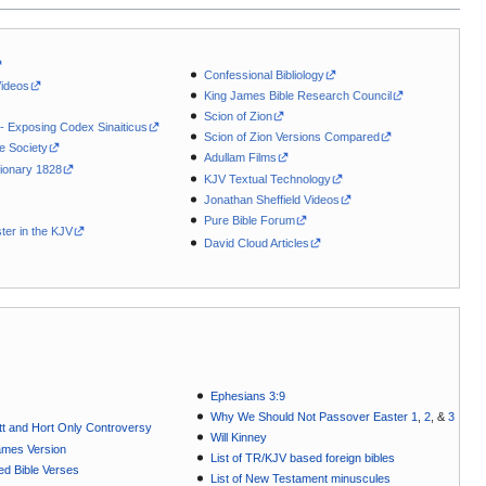
Confessional Bibliology
Videos
King James Bible Research Council
Scion of Zion
 - Exposing Codex Sinaiticus
Scion of Zion Versions Compared
le Society
Adullam Films
ionary 1828
KJV Textual Technology
Jonathan Sheffield Videos
Pure Bible Forum
ter in the KJV
David Cloud Articles
Ephesians 3:9
Why We Should Not Passover Easter 1
,
2
, &
3
t and Hort Only Controversy
Will Kinney
ames Version
List of TR/KJV based foreign bibles
ted Bible Verses
List of New Testament minuscules