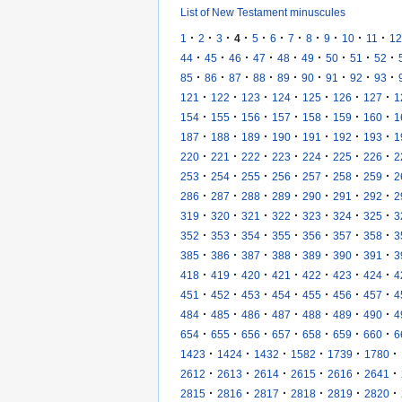
List of New Testament minuscules
·
·
·
·
·
·
·
·
·
·
·
1
2
3
4
5
6
7
8
9
10
11
12
·
·
·
·
·
·
·
·
·
44
45
46
47
48
49
50
51
52
·
·
·
·
·
·
·
·
·
85
86
87
88
89
90
91
92
93
·
·
·
·
·
·
·
121
122
123
124
125
126
127
1
·
·
·
·
·
·
·
154
155
156
157
158
159
160
1
·
·
·
·
·
·
·
187
188
189
190
191
192
193
1
·
·
·
·
·
·
·
220
221
222
223
224
225
226
2
·
·
·
·
·
·
·
253
254
255
256
257
258
259
2
·
·
·
·
·
·
·
286
287
288
289
290
291
292
2
·
·
·
·
·
·
·
319
320
321
322
323
324
325
3
·
·
·
·
·
·
·
352
353
354
355
356
357
358
3
·
·
·
·
·
·
·
385
386
387
388
389
390
391
3
·
·
·
·
·
·
·
418
419
420
421
422
423
424
4
·
·
·
·
·
·
·
451
452
453
454
455
456
457
4
·
·
·
·
·
·
·
484
485
486
487
488
489
490
4
·
·
·
·
·
·
·
654
655
656
657
658
659
660
6
·
·
·
·
·
·
1423
1424
1432
1582
1739
1780
·
·
·
·
·
·
2612
2613
2614
2615
2616
2641
·
·
·
·
·
·
2815
2816
2817
2818
2819
2820