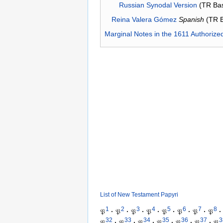
Russian Synodal Version
(TR Ba
Reina Valera Gómez
Spanish
(TR 
Marginal Notes in the 1611 Authorize
List of New Testament Papyri
1
2
3
4
5
6
7
8
𝔓
·
𝔓
·
𝔓
·
𝔓
·
𝔓
·
𝔓
·
𝔓
·
𝔓
·
32
33
34
35
36
37
3
𝔓
·
𝔓
·
𝔓
·
𝔓
·
𝔓
·
𝔓
·
𝔓