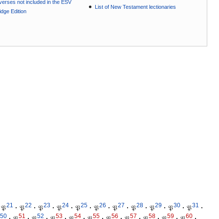
e verses not included in the ESV
List of New Testament lectionaries
dge Edition
21
22
23
24
25
26
27
28
29
30
31
𝔓
·
𝔓
·
𝔓
·
𝔓
·
𝔓
·
𝔓
·
𝔓
·
𝔓
·
𝔓
·
𝔓
·
𝔓
·
50
51
52
53
54
55
56
57
58
59
60
·
𝔓
·
𝔓
·
𝔓
·
𝔓
·
𝔓
·
𝔓
·
𝔓
·
𝔓
·
𝔓
·
𝔓
·