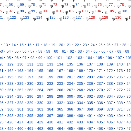
7
68
69
70
71
72
73
74
75
76
77
78
·
𝔓
·
𝔓
·
𝔓
·
𝔓
·
𝔓
·
𝔓
·
𝔓
·
𝔓
·
𝔓
·
𝔓
·
𝔓
·
𝔓
6
97
98
99
100
101
102
103
104
105
106
·
𝔓
·
𝔓
·
𝔓
·
𝔓
·
𝔓
·
𝔓
·
𝔓
·
𝔓
·
𝔓
·
𝔓
·
21
122
123
124
125
126
127
128
129
130
1
·
𝔓
·
𝔓
·
𝔓
·
𝔓
·
𝔓
·
𝔓
·
𝔓
·
𝔓
·
𝔓
·
𝔓
·
·
·
·
·
·
·
·
·
·
·
·
·
·
·
·
·
13
14
15
16
17
18
19
20
21
22
23
24
25
26
27
28
·
·
·
·
·
·
·
·
·
·
·
·
·
·
·
·
53
54
55
56
57
58
59
60
61
62
63
64
65
66
67
68
69
·
·
·
·
·
·
·
·
·
·
·
·
·
·
94
95
96
97
98
99
100
101
102
103
104
105
106
107
10
·
·
·
·
·
·
·
·
·
·
·
·
·
28
129
130
131
132
133
134
135
136
137
138
139
140
14
·
·
·
·
·
·
·
·
·
·
·
·
·
61
162
163
164
165
166
167
168
169
170
171
172
173
17
·
·
·
·
·
·
·
·
·
·
·
·
·
94
195
196
197
198
199
200
201
202
203
204
205
206
20
·
·
·
·
·
·
·
·
·
·
·
·
·
27
228
229
230
231
232
233
234
235
236
237
238
239
24
·
·
·
·
·
·
·
·
·
·
·
·
·
60
261
262
263
264
265
266
267
268
269
270
271
272
27
·
·
·
·
·
·
·
·
·
·
·
·
·
93
294
295
296
297
298
299
300
301
302
303
304
305
30
·
·
·
·
·
·
·
·
·
·
·
·
·
26
327
328
329
330
331
332
333
334
335
336
337
338
33
·
·
·
·
·
·
·
·
·
·
·
·
·
59
360
361
362
363
364
365
366
367
368
369
370
371
37
·
·
·
·
·
·
·
·
·
·
·
·
·
92
393
394
395
396
397
398
399
400
401
402
403
404
40
·
·
·
·
·
·
·
·
·
·
·
·
·
25
426
427
428
429
430
431
432
433
434
435
436
437
43
·
·
·
·
·
·
·
·
·
·
·
·
·
58
459
460
461
462
463
464
465
466
467
468
469
470
47