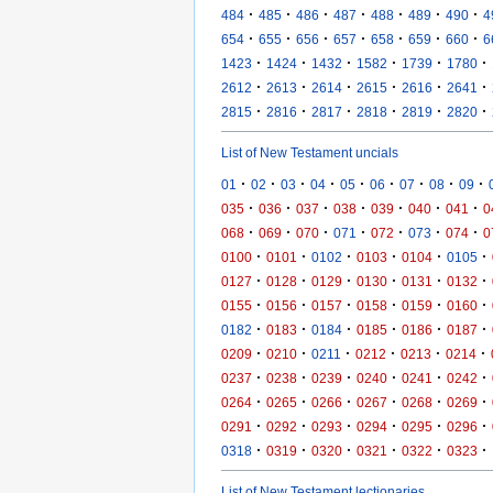
·
·
·
·
·
·
·
484
485
486
487
488
489
490
4
·
·
·
·
·
·
·
654
655
656
657
658
659
660
6
·
·
·
·
·
·
1423
1424
1432
1582
1739
1780
·
·
·
·
·
·
2612
2613
2614
2615
2616
2641
·
·
·
·
·
·
2815
2816
2817
2818
2819
2820
List of New Testament uncials
·
·
·
·
·
·
·
·
·
01
02
03
04
05
06
07
08
09
·
·
·
·
·
·
·
035
036
037
038
039
040
041
0
·
·
·
·
·
·
·
068
069
070
071
072
073
074
0
·
·
·
·
·
·
0100
0101
0102
0103
0104
0105
·
·
·
·
·
·
0127
0128
0129
0130
0131
0132
·
·
·
·
·
·
0155
0156
0157
0158
0159
0160
·
·
·
·
·
·
0182
0183
0184
0185
0186
0187
·
·
·
·
·
·
0209
0210
0211
0212
0213
0214
·
·
·
·
·
·
0237
0238
0239
0240
0241
0242
·
·
·
·
·
·
0264
0265
0266
0267
0268
0269
·
·
·
·
·
·
0291
0292
0293
0294
0295
0296
·
·
·
·
·
·
0318
0319
0320
0321
0322
0323
List of New Testament lectionaries