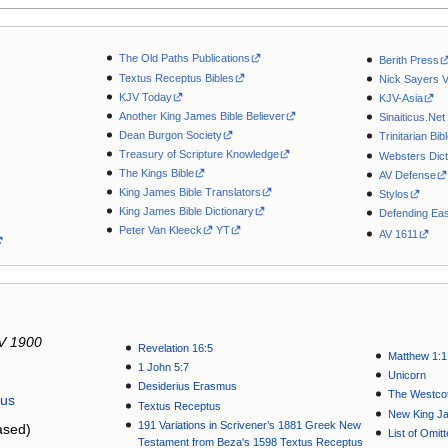
The Old Paths Publications
Berith Press
Textus Receptus Bibles
Nick Sayers 
KJV Today
KJV-Asia
Another King James Bible Believer
Sinaiticus.Net
Dean Burgon Society
Trinitarian Bib
Treasury of Scripture Knowledge
Websters Dict
The Kings Bible
AV Defense
King James Bible Translators
Stylos
King James Bible Dictionary
Defending Eas
Peter Van Kleeck
YT
AV 1611
V 1900
Revelation 16:5
Matthew 1:1
1 John 5:7
Unicorn
Desiderius Erasmus
The Westcot
tus
Textus Receptus
New King J
191 Variations in Scrivener’s 1881 Greek New
sed)
List of Omit
Testament from Beza's 1598 Textus Receptus