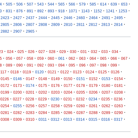
·
·
·
·
·
·
·
·
·
·
·
·
·
4
505
506
507
543
544
565
566
579
585
614
639
653
·
·
·
·
·
·
·
·
·
·
·
·
0
831
876
891
892
893
918
1071
1143
1152
1241
1253
·
·
·
·
·
·
·
·
·
·
2423
2427
2437
2444
2445
2446
2460
2464
2491
2495
·
·
·
·
·
·
·
·
·
·
2805
2806
2807
2808
2809
2810
2811
2812
2813
2814
·
·
·
2882
2907
2965
·
·
·
·
·
·
·
·
·
·
·
·
23
024
025
026
027
028
029
030
031
032
033
034
·
·
·
·
·
·
·
·
·
·
·
·
·
5
056
057
058
059
060
061
062
063
064
065
066
067
·
·
·
·
·
·
·
·
·
·
·
·
8
089
090
091
092
093
094
095
096
097
098
099
·
·
·
·
·
·
·
·
·
·
0117
0118
0119
0120
0121
0122
0123
0124
0125
0126
·
·
·
·
·
·
·
·
·
·
0145
0146
0147
0148
0149
0150
0151
0152
0153
0154
·
·
·
·
·
·
·
·
·
·
0172
0173
0174
0175
0176
0177
0178
0179
0180
0181
·
·
·
·
·
·
·
·
·
·
0199
0200
0201
0202
0203
0204
0205
0206
0207
0208
·
·
·
·
·
·
·
·
·
·
0226
0227
0228
0229
0230
0231
0232
0234
0235
0236
·
·
·
·
·
·
·
·
·
·
0254
0255
0256
0257
0258
0259
0260
0261
0262
0263
·
·
·
·
·
·
·
·
·
·
0281
0282
0283
0284
0285
0286
0287
0288
0289
0290
·
·
·
·
·
·
·
·
·
·
0308
0309
0310
0311
0312
0313
0314
0315
0316
0317