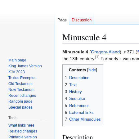
Page
Discussion
Minuscule 4
Jump
Jump
Minuscule 4
(
Gregory-Aland
), ε 371 (
[1]
to
to
the 13th century.
Formerly it was n
Main page
navigation
search
King James Version
Contents
KJV 2023
1
Description
Textus Receptus
Old Testament
2
Text
New Testament
3
History
Recent changes
4
See also
Random page
5
References
Special pages
6
External links
Tools
7
Other Minuscules
What links here
Related changes
Description
Printable version