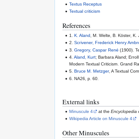
Textus Receptus
Textual criticism
References
1.
K. Aland
, M. Welte, B. Köster, K
2.
Scrivener, Frederick Henry Amb
3.
Gregory, Caspar René
(1900). Te
4.
Aland, Kurt
; Barbara Aland; Errol
Modern Textual Criticism. Grand R
5.
Bruce M. Metzger
, A Textual Co
6. NA26, p. 60.
External links
Minuscule 4
at the
Encyclopedia o
Wikipedia Article on Minuscule 4
Other Minuscules