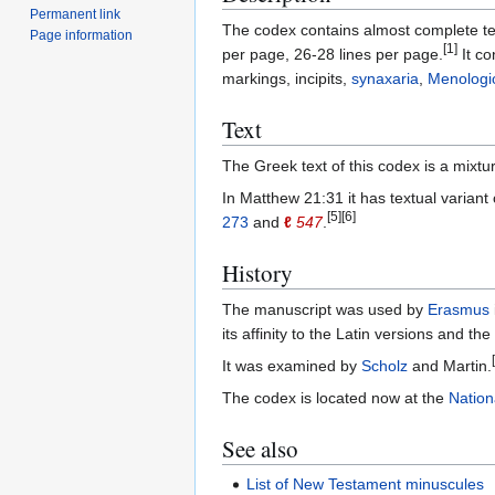
Permanent link
The codex contains almost complete te
Page information
[1]
per page, 26-28 lines per page.
It co
markings, incipits,
synaxaria
,
Menologi
Text
The Greek text of this codex is a mixtur
In Matthew 21:31 it has textual variant
[5]
[6]
273
and
ℓ
547
.
History
The manuscript was used by
Erasmus
its affinity to the Latin versions and the
It was examined by
Scholz
and Martin.
The codex is located now at the
Nation
See also
List of New Testament minuscules