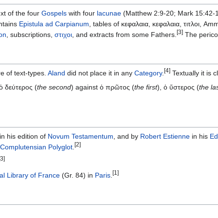
xt of the four
Gospels
with four
lacunae
(Matthew 2:9-20; Mark 15:42-1
ntains
Epistula ad Carpianum
, tables of κεφαλαια, κεφαλαια, τιτλοι, A
[3]
on
, subscriptions,
στιχοι
, and extracts from some Fathers.
The peric
[4]
e of text-types.
Aland
did not place it in any
Category
.
Textually it is 
 ὁ δεύτερος (
the second
) against ὁ πρῶτος (
the first
), ὁ ὕστερος (
the la
in his edition of
Novum Testamentum
, and by
Robert Estienne
in his
Ed
[2]
Complutensian Polyglot
.
[3]
[1]
al Library of France
(Gr. 84) in
Paris
.