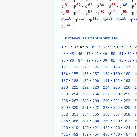
61
62
63
64
65
66
6
𝔓
·
𝔓
·
𝔓
·
𝔓
·
𝔓
·
𝔓
·
𝔓
90
91
92
93
94
95
9
𝔓
·
𝔓
·
𝔓
·
𝔓
·
𝔓
·
𝔓
·
𝔓
116
117
118
119
120
1
𝔓
·
𝔓
·
𝔓
·
𝔓
·
𝔓
·
𝔓
140
𝔓
·
List of New Testament minuscules
·
·
·
·
·
·
·
·
·
·
·
1
2
3
4
5
6
7
8
9
10
11
12
·
·
·
·
·
·
·
·
·
44
45
46
47
48
49
50
51
52
·
·
·
·
·
·
·
·
·
85
86
87
88
89
90
91
92
93
·
·
·
·
·
·
·
121
122
123
124
125
126
127
1
·
·
·
·
·
·
·
154
155
156
157
158
159
160
1
·
·
·
·
·
·
·
187
188
189
190
191
192
193
1
·
·
·
·
·
·
·
220
221
222
223
224
225
226
2
·
·
·
·
·
·
·
253
254
255
256
257
258
259
2
·
·
·
·
·
·
·
286
287
288
289
290
291
292
2
·
·
·
·
·
·
·
319
320
321
322
323
324
325
3
·
·
·
·
·
·
·
352
353
354
355
356
357
358
3
·
·
·
·
·
·
·
385
386
387
388
389
390
391
3
·
·
·
·
·
·
·
418
419
420
421
422
423
424
4
·
·
·
·
·
·
·
451
452
453
454
455
456
457
4