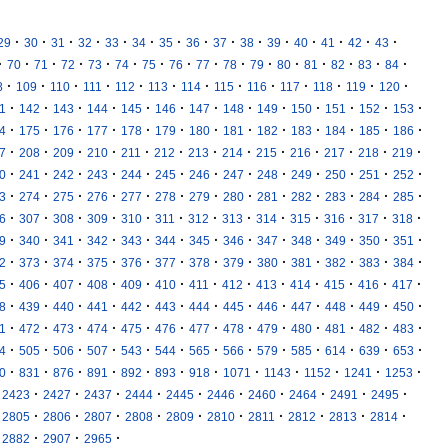
·
·
·
·
·
·
·
·
·
·
·
·
·
·
·
29
30
31
32
33
34
35
36
37
38
39
40
41
42
43
·
·
·
·
·
·
·
·
·
·
·
·
·
·
·
·
70
71
72
73
74
75
76
77
78
79
80
81
82
83
84
·
·
·
·
·
·
·
·
·
·
·
·
·
8
109
110
111
112
113
114
115
116
117
118
119
120
·
·
·
·
·
·
·
·
·
·
·
·
·
1
142
143
144
145
146
147
148
149
150
151
152
153
·
·
·
·
·
·
·
·
·
·
·
·
·
4
175
176
177
178
179
180
181
182
183
184
185
186
·
·
·
·
·
·
·
·
·
·
·
·
·
7
208
209
210
211
212
213
214
215
216
217
218
219
·
·
·
·
·
·
·
·
·
·
·
·
·
0
241
242
243
244
245
246
247
248
249
250
251
252
·
·
·
·
·
·
·
·
·
·
·
·
·
3
274
275
276
277
278
279
280
281
282
283
284
285
·
·
·
·
·
·
·
·
·
·
·
·
·
6
307
308
309
310
311
312
313
314
315
316
317
318
·
·
·
·
·
·
·
·
·
·
·
·
·
9
340
341
342
343
344
345
346
347
348
349
350
351
·
·
·
·
·
·
·
·
·
·
·
·
·
2
373
374
375
376
377
378
379
380
381
382
383
384
·
·
·
·
·
·
·
·
·
·
·
·
·
5
406
407
408
409
410
411
412
413
414
415
416
417
·
·
·
·
·
·
·
·
·
·
·
·
·
8
439
440
441
442
443
444
445
446
447
448
449
450
·
·
·
·
·
·
·
·
·
·
·
·
·
1
472
473
474
475
476
477
478
479
480
481
482
483
·
·
·
·
·
·
·
·
·
·
·
·
·
4
505
506
507
543
544
565
566
579
585
614
639
653
·
·
·
·
·
·
·
·
·
·
·
·
0
831
876
891
892
893
918
1071
1143
1152
1241
1253
·
·
·
·
·
·
·
·
·
·
2423
2427
2437
2444
2445
2446
2460
2464
2491
2495
·
·
·
·
·
·
·
·
·
·
2805
2806
2807
2808
2809
2810
2811
2812
2813
2814
·
·
·
2882
2907
2965