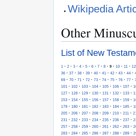
Wikipedia Arti
Other Minusc
List of New Testam
·
·
·
·
·
·
·
·
·
·
·
1
2
3
4
5
6
7
8
9
10
11
12
·
·
·
·
·
·
·
·
·
36
37
38
39
40
41
42
43
44
·
·
·
·
·
·
·
·
·
69
70
71
72
73
74
75
76
77
·
·
·
·
·
·
·
101
102
103
104
105
106
107
1
·
·
·
·
·
·
·
127
128
129
130
131
132
133
1
·
·
·
·
·
·
·
153
154
155
156
157
158
159
1
·
·
·
·
·
·
·
179
180
181
182
183
184
185
1
·
·
·
·
·
·
·
205
206
207
208
209
210
211
2
·
·
·
·
·
·
·
231
232
233
234
235
236
237
2
·
·
·
·
·
·
·
257
258
259
260
261
262
263
2
·
·
·
·
·
·
·
283
284
285
286
287
288
289
2