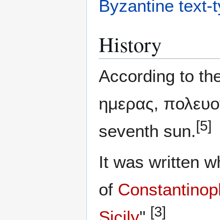
Byzantine text-
History
According to th
ημερας, πολευο
[5]
seventh sun.
It was written 
of
Constantinop
[3]
Sicily
".