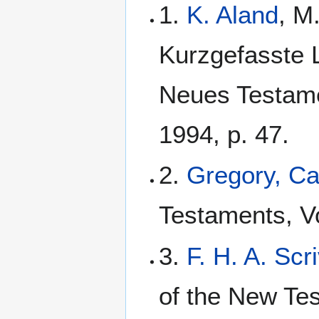
1.
K. Aland
, M
Kurzgefasste L
Neues Testame
1994, p. 47.
2.
Gregory, C
Testaments, Vo
3.
F. H. A. Scr
of the New Tes