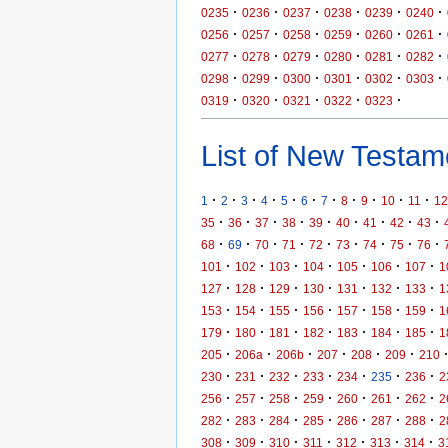
·
·
·
·
·
·
0235
0236
0237
0238
0239
0240
·
·
·
·
·
·
0256
0257
0258
0259
0260
0261
·
·
·
·
·
·
0277
0278
0279
0280
0281
0282
·
·
·
·
·
·
0298
0299
0300
0301
0302
0303
·
·
·
·
·
0319
0320
0321
0322
0323
List of New Testame
·
·
·
·
·
·
·
·
·
·
·
1
2
3
4
5
6
7
8
9
10
11
12
·
·
·
·
·
·
·
·
·
35
36
37
38
39
40
41
42
43
·
·
·
·
·
·
·
·
·
68
69
70
71
72
73
74
75
76
·
·
·
·
·
·
·
101
102
103
104
105
106
107
1
·
·
·
·
·
·
·
127
128
129
130
131
132
133
1
·
·
·
·
·
·
·
153
154
155
156
157
158
159
1
·
·
·
·
·
·
·
179
180
181
182
183
184
185
1
·
·
·
·
·
·
205
206a
206b
207
208
209
210
·
·
·
·
·
·
·
230
231
232
233
234
235
236
2
·
·
·
·
·
·
·
256
257
258
259
260
261
262
2
·
·
·
·
·
·
·
282
283
284
285
286
287
288
2
·
·
·
·
·
·
·
308
309
310
311
312
313
314
3