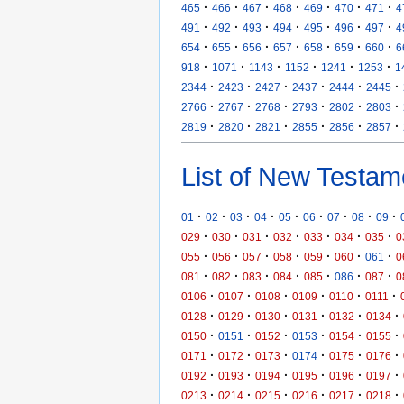
·
·
·
·
·
·
·
465
466
467
468
469
470
471
4
·
·
·
·
·
·
·
491
492
493
494
495
496
497
4
·
·
·
·
·
·
·
654
655
656
657
658
659
660
6
·
·
·
·
·
·
918
1071
1143
1152
1241
1253
1
·
·
·
·
·
·
2344
2423
2427
2437
2444
2445
·
·
·
·
·
·
2766
2767
2768
2793
2802
2803
·
·
·
·
·
·
2819
2820
2821
2855
2856
2857
List of New Testam
·
·
·
·
·
·
·
·
·
01
02
03
04
05
06
07
08
09
·
·
·
·
·
·
·
029
030
031
032
033
034
035
0
·
·
·
·
·
·
·
055
056
057
058
059
060
061
0
·
·
·
·
·
·
·
081
082
083
084
085
086
087
0
·
·
·
·
·
·
0106
0107
0108
0109
0110
0111
·
·
·
·
·
·
0128
0129
0130
0131
0132
0134
·
·
·
·
·
·
0150
0151
0152
0153
0154
0155
·
·
·
·
·
·
0171
0172
0173
0174
0175
0176
·
·
·
·
·
·
0192
0193
0194
0195
0196
0197
·
·
·
·
·
·
0213
0214
0215
0216
0217
0218