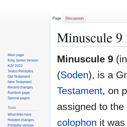
Page
Discussion
Minuscule 9
Jump
Jump
Main page
Minuscule 9
(i
to
to
King James Version
KJV 2023
navigation
search
Textus Receptus
(
Soden
), is a 
Old Testament
New Testament
Testament
, on 
Recent changes
Random page
Special pages
assigned to the 
Tools
What links here
colophon
it was 
Related changes
Printable version