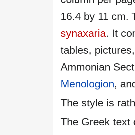
16.4 by 11 cm.
synaxaria
. It c
tables, pictures
Ammonian Sect
Menologion
, an
The style is rat
The Greek text o