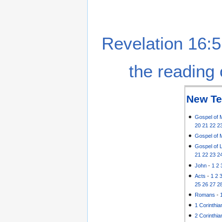
Revelation 16:5
the reading 
New Te
Gospel of 
20
21
22
2
Gospel of 
Gospel of 
21
22
23
2
John
-
1
2
Acts
-
1
2
25
26
27
2
Romans
-
1 Corinthia
2 Corinthia