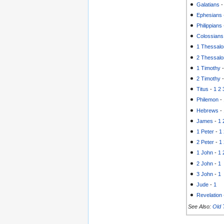
Galatians
Ephesians
Philippians
Colossians
1 Thessalo
2 Thessalo
1 Timothy
2 Timothy
Titus
-
1
2
Philemon
-
Hebrews
-
James
-
1
1 Peter
-
1
2 Peter
-
1
1 John
-
1
2 John
-
1
3 John
-
1
Jude
-
1
Revelation
See Also:
Old 