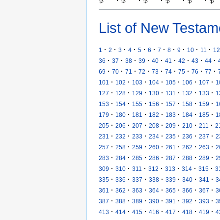
𝔓
·
𝔓
·
𝔓
·
𝔓
·
𝔓
·
𝔓
List of New Testam
·
·
·
·
·
·
·
·
·
·
·
1
2
3
4
5
6
7
8
9
10
11
12
·
·
·
·
·
·
·
·
·
36
37
38
39
40
41
42
43
44
·
·
·
·
·
·
·
·
·
69
70
71
72
73
74
75
76
77
·
·
·
·
·
·
·
101
102
103
104
105
106
107
1
·
·
·
·
·
·
·
127
128
129
130
131
132
133
1
·
·
·
·
·
·
·
153
154
155
156
157
158
159
1
·
·
·
·
·
·
·
179
180
181
182
183
184
185
1
·
·
·
·
·
·
·
205
206
207
208
209
210
211
2
·
·
·
·
·
·
·
231
232
233
234
235
236
237
2
·
·
·
·
·
·
·
257
258
259
260
261
262
263
2
·
·
·
·
·
·
·
283
284
285
286
287
288
289
2
·
·
·
·
·
·
·
309
310
311
312
313
314
315
3
·
·
·
·
·
·
·
335
336
337
338
339
340
341
3
·
·
·
·
·
·
·
361
362
363
364
365
366
367
3
·
·
·
·
·
·
·
387
388
389
390
391
392
393
3
·
·
·
·
·
·
·
413
414
415
416
417
418
419
4