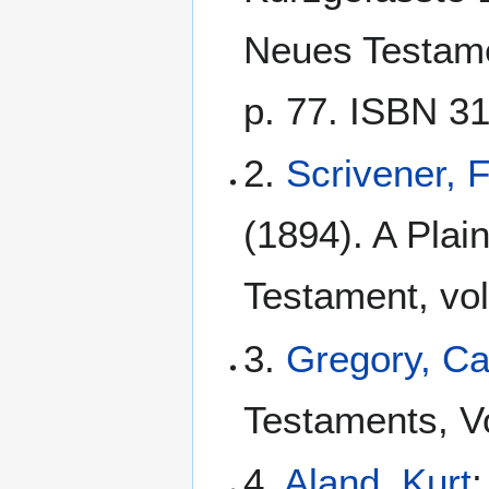
Neues Testamen
p. 77. ISBN 3
2.
Scrivener, 
(1894). A Plain
Testament, vol
3.
Gregory, C
Testaments, Vo
4.
Aland, Kurt
;