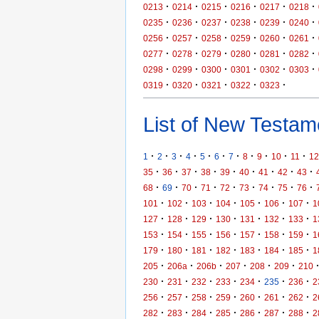
·
·
·
·
·
·
0213
0214
0215
0216
0217
0218
·
·
·
·
·
·
0235
0236
0237
0238
0239
0240
·
·
·
·
·
·
0256
0257
0258
0259
0260
0261
·
·
·
·
·
·
0277
0278
0279
0280
0281
0282
·
·
·
·
·
·
0298
0299
0300
0301
0302
0303
·
·
·
·
·
0319
0320
0321
0322
0323
List of New Testame
·
·
·
·
·
·
·
·
·
·
·
1
2
3
4
5
6
7
8
9
10
11
12
·
·
·
·
·
·
·
·
·
35
36
37
38
39
40
41
42
43
·
·
·
·
·
·
·
·
·
68
69
70
71
72
73
74
75
76
·
·
·
·
·
·
·
101
102
103
104
105
106
107
1
·
·
·
·
·
·
·
127
128
129
130
131
132
133
1
·
·
·
·
·
·
·
153
154
155
156
157
158
159
1
·
·
·
·
·
·
·
179
180
181
182
183
184
185
1
·
·
·
·
·
·
205
206a
206b
207
208
209
210
·
·
·
·
·
·
·
230
231
232
233
234
235
236
2
·
·
·
·
·
·
·
256
257
258
259
260
261
262
2
·
·
·
·
·
·
·
282
283
284
285
286
287
288
2