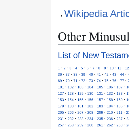
Wikipedia Arti
Other Minusu
List of New Testam
·
·
·
·
·
·
·
·
·
·
·
1
2
3
4
5
6
7
8
9
10
11
12
·
·
·
·
·
·
·
·
·
36
37
38
39
40
41
42
43
44
·
·
·
·
·
·
·
·
·
69
70
71
72
73
74
75
76
77
·
·
·
·
·
·
·
101
102
103
104
105
106
107
1
·
·
·
·
·
·
·
127
128
129
130
131
132
133
1
·
·
·
·
·
·
·
153
154
155
156
157
158
159
1
·
·
·
·
·
·
·
179
180
181
182
183
184
185
1
·
·
·
·
·
·
·
205
206
207
208
209
210
211
2
·
·
·
·
·
·
·
231
232
233
234
235
236
237
2
·
·
·
·
·
·
·
257
258
259
260
261
262
263
2