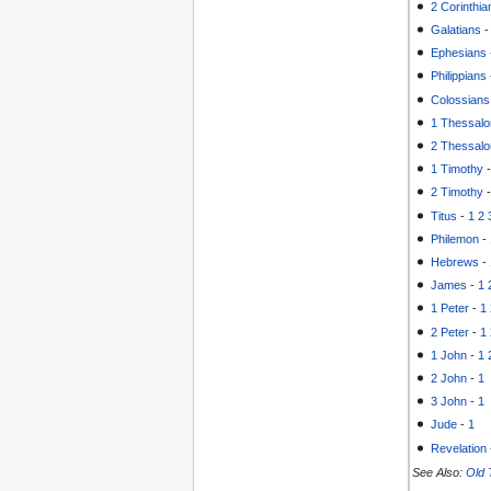
2 Corinthia
Galatians
Ephesians
Philippians
Colossians
1 Thessalo
2 Thessalo
1 Timothy
2 Timothy
Titus
-
1
2
Philemon
-
Hebrews
-
James
-
1
1 Peter
-
1
2 Peter
-
1
1 John
-
1
2 John
-
1
3 John
-
1
Jude
-
1
Revelation
See Also:
Old 