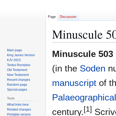
Page
Discussion
Minuscule 5
Jump
Jump
Main page
Minuscule 503
to
to
King James Version
KJV 2023
navigation
search
Textus Receptus
(in the
Soden
nu
Old Testament
New Testament
manuscript
of t
Recent changes
Random page
Special pages
Palaeographical
Tools
What links here
[1]
century.
Scriv
Related changes
Printable version