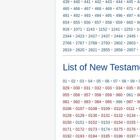
·
·
·
·
·
·
·
439
440
441
442
443
444
445
4
·
·
·
·
·
·
·
465
466
467
468
469
470
471
4
·
·
·
·
·
·
·
491
492
493
494
495
496
497
4
·
·
·
·
·
·
·
654
655
656
657
658
659
660
6
·
·
·
·
·
·
918
1071
1143
1152
1241
1253
1
·
·
·
·
·
·
2344
2423
2427
2437
2444
2445
·
·
·
·
·
·
2766
2767
2768
2793
2802
2803
·
·
·
·
·
·
2819
2820
2821
2855
2856
2857
List of New Testam
·
·
·
·
·
·
·
·
·
01
02
03
04
05
06
07
08
09
·
·
·
·
·
·
·
029
030
031
032
033
034
035
0
·
·
·
·
·
·
·
055
056
057
058
059
060
061
0
·
·
·
·
·
·
·
081
082
083
084
085
086
087
0
·
·
·
·
·
·
0106
0107
0108
0109
0110
0111
·
·
·
·
·
·
0128
0129
0130
0131
0132
0134
·
·
·
·
·
·
0150
0151
0152
0153
0154
0155
·
·
·
·
·
·
0171
0172
0173
0174
0175
0176
·
·
·
·
·
·
0192
0193
0194
0195
0196
0197