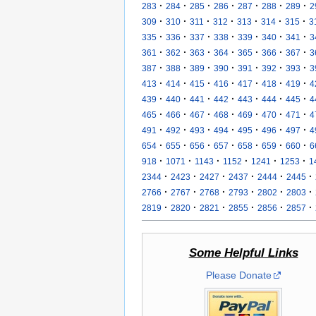
·
·
·
·
·
·
·
283
284
285
286
287
288
289
2
·
·
·
·
·
·
·
309
310
311
312
313
314
315
3
·
·
·
·
·
·
·
335
336
337
338
339
340
341
3
·
·
·
·
·
·
·
361
362
363
364
365
366
367
3
·
·
·
·
·
·
·
387
388
389
390
391
392
393
3
·
·
·
·
·
·
·
413
414
415
416
417
418
419
4
·
·
·
·
·
·
·
439
440
441
442
443
444
445
4
·
·
·
·
·
·
·
465
466
467
468
469
470
471
4
·
·
·
·
·
·
·
491
492
493
494
495
496
497
4
·
·
·
·
·
·
·
654
655
656
657
658
659
660
6
·
·
·
·
·
·
918
1071
1143
1152
1241
1253
1
·
·
·
·
·
·
2344
2423
2427
2437
2444
2445
·
·
·
·
·
·
2766
2767
2768
2793
2802
2803
·
·
·
·
·
·
2819
2820
2821
2855
2856
2857
Some Helpful Links
Please Donate