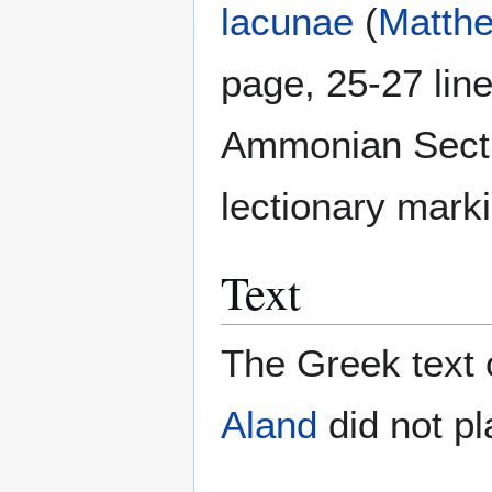
lacunae
(
Matthe
page, 25-27 lin
Ammonian Secti
lectionary mark
Text
The Greek text o
Aland
did not pl