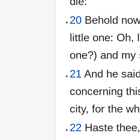
die:
20
Behold now, 
little one: Oh, 
one?) and my s
21
And he said
concerning this
city, for the w
22
Haste thee, 