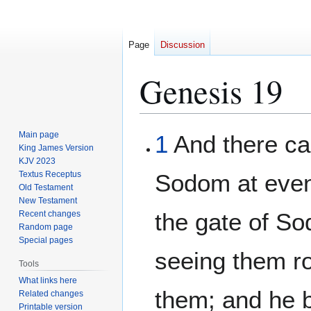
Page
Discussion
Genesis 19
Jump
Jump
Main page
1
And there ca
to
to
King James Version
KJV 2023
navigation
search
Textus Receptus
Sodom at even;
Old Testament
New Testament
the gate of S
Recent changes
Random page
Special pages
seeing them r
Tools
What links here
them; and he 
Related changes
Printable version