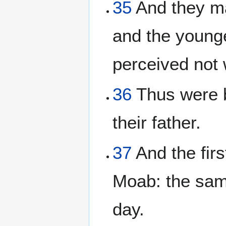
35
And they mad
and the younge
perceived not
36
Thus were b
their father.
37
And the fir
Moab: the same
day.