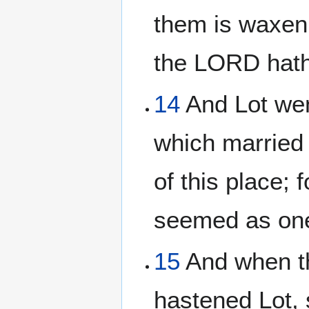
them is waxen 
the LORD hath 
14
And Lot wen
which married 
of this place; 
seemed as one
15
And when th
hastened Lot, 