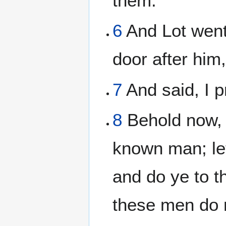
them.
6
And Lot went 
door after him
7
And said, I p
8
Behold now, 
known man; let
and do ye to t
these men do n