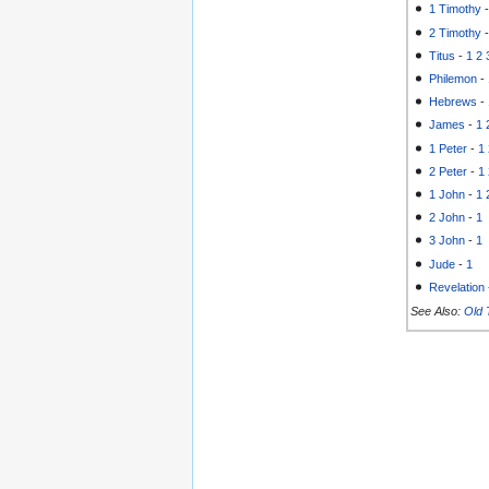
1 Timothy
2 Timothy
Titus
-
1
2
Philemon
-
Hebrews
-
James
-
1
1 Peter
-
1
2 Peter
-
1
1 John
-
1
2 John
-
1
3 John
-
1
Jude
-
1
Revelation
See Also:
Old 