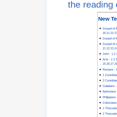
the reading 
New Te
Gospel of 
20
21
22
2
Gospel of 
Gospel of 
21
22
23
2
John
-
1
2
Acts
-
1
2
25
26
27
2
Romans
-
1 Corinthia
2 Corinthia
Galatians
Ephesians
Philippians
Colossians
1 Thessalo
2 Thessalo