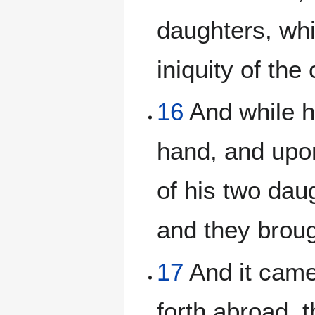
daughters, whi
iniquity of the c
16
And while h
hand, and upon
of his two dau
and they broug
17
And it came
forth abroad, t