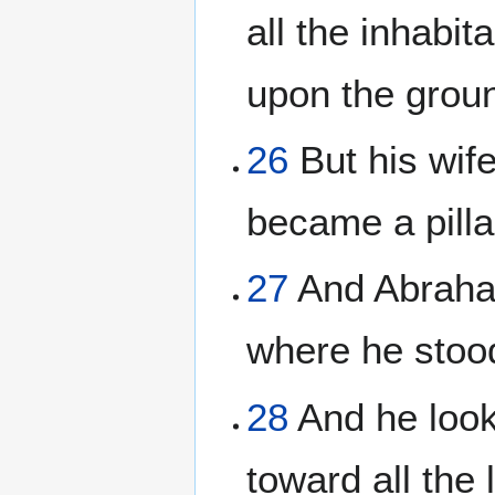
all the inhabit
upon the grou
26
But his wif
became a pillar
27
And Abraham
where he stoo
28
And he loo
toward all the 