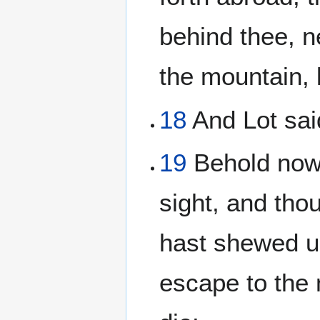
behind thee, ne
the mountain,
18
And Lot sai
19
Behold now,
sight, and tho
hast shewed un
escape to the 