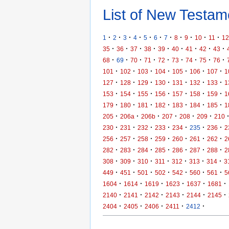
List of New Testame
·
·
·
·
·
·
·
·
·
·
·
1
2
3
4
5
6
7
8
9
10
11
12
·
·
·
·
·
·
·
·
·
35
36
37
38
39
40
41
42
43
·
·
·
·
·
·
·
·
·
68
69
70
71
72
73
74
75
76
·
·
·
·
·
·
·
101
102
103
104
105
106
107
1
·
·
·
·
·
·
·
127
128
129
130
131
132
133
1
·
·
·
·
·
·
·
153
154
155
156
157
158
159
1
·
·
·
·
·
·
·
179
180
181
182
183
184
185
1
·
·
·
·
·
·
205
206a
206b
207
208
209
210
·
·
·
·
·
·
·
230
231
232
233
234
235
236
2
·
·
·
·
·
·
·
256
257
258
259
260
261
262
2
·
·
·
·
·
·
·
282
283
284
285
286
287
288
2
·
·
·
·
·
·
·
308
309
310
311
312
313
314
3
·
·
·
·
·
·
·
449
451
501
502
542
560
561
5
·
·
·
·
·
·
1604
1614
1619
1623
1637
1681
·
·
·
·
·
·
2140
2141
2142
2143
2144
2145
·
·
·
·
·
2404
2405
2406
2411
2412