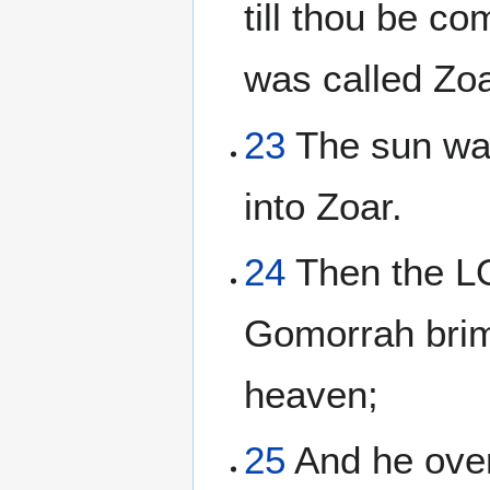
till thou be co
was called Zoa
23
The sun was
into Zoar.
24
Then the L
Gomorrah brim
heaven;
25
And he overt