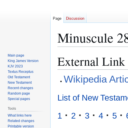
Page
Discussion
Minuscule 2
External Link
Main page
Jump
Jump
King James Version
to
to
KJV 2023
navigation
search
Textus Receptus
Wikipedia Arti
Old Testament
New Testament
Recent changes
Random page
List of New Testam
Special pages
Tools
·
·
·
·
·
1
2
3
4
5
What links here
Related changes
Printable version