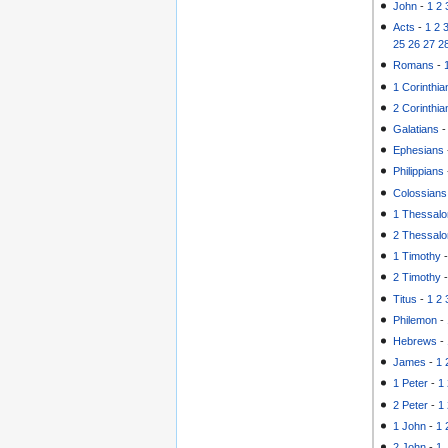
John
-
1
2
Acts
-
1
2
25
26
27
2
Romans
-
1 Corinthia
2 Corinthia
Galatians
Ephesians
Philippians
Colossians
1 Thessalo
2 Thessalo
1 Timothy
2 Timothy
Titus
-
1
2
Philemon
-
Hebrews
-
James
-
1
1 Peter
-
1
2 Peter
-
1
1 John
-
1
2 John
-
1