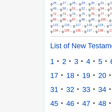
26
27
28
29
30
31
3
𝔓
·
𝔓
·
𝔓
·
𝔓
·
𝔓
·
𝔓
·
𝔓
49
50
51
52
53
54
5
𝔓
·
𝔓
·
𝔓
·
𝔓
·
𝔓
·
𝔓
·
𝔓
72
73
74
75
76
77
7
𝔓
·
𝔓
·
𝔓
·
𝔓
·
𝔓
·
𝔓
·
𝔓
95
96
97
98
99
100
𝔓
·
𝔓
·
𝔓
·
𝔓
·
𝔓
·
𝔓
·
𝔓
115
116
117
118
119
1
𝔓
·
𝔓
·
𝔓
·
𝔓
·
𝔓
·
𝔓
134
135
136
137
138
1
𝔓
·
𝔓
·
𝔓
·
𝔓
·
𝔓
·
𝔓
List of New Testam
·
·
·
·
·
1
2
3
4
5
·
·
·
·
17
18
19
20
·
·
·
·
31
32
33
34
·
·
·
·
45
46
47
48