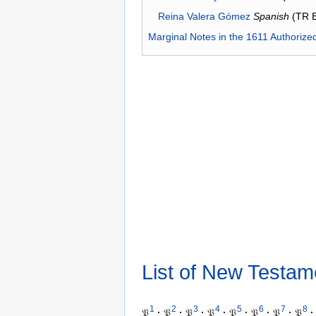
Reina Valera Gómez
Spanish
(TR 
Marginal Notes in the 1611 Authorize
List of New Testam
1
2
3
4
5
6
7
8
𝔓
·
𝔓
·
𝔓
·
𝔓
·
𝔓
·
𝔓
·
𝔓
·
𝔓
·