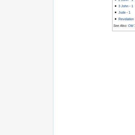
3 John
-
1
Jude
-
1
Revelation
See Also:
Old 