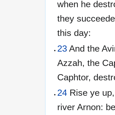
when he destr
they succeeded
this day:
23
And the Avi
Azzah, the Cap
Caphtor, destr
24
Rise ye up,
river Arnon: b