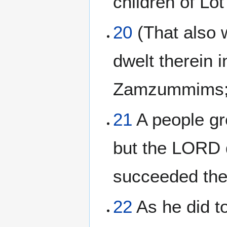
children of Lot
20
(That also 
dwelt therein 
Zamzummims
21
A people gr
but the LORD 
succeeded them
22
As he did to