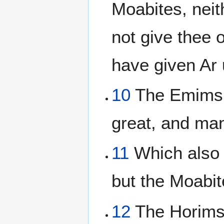
Moabites, neith
not give thee 
have given Ar 
10
The Emims d
great, and man
11
Which also 
but the Moabi
12
The Horims 