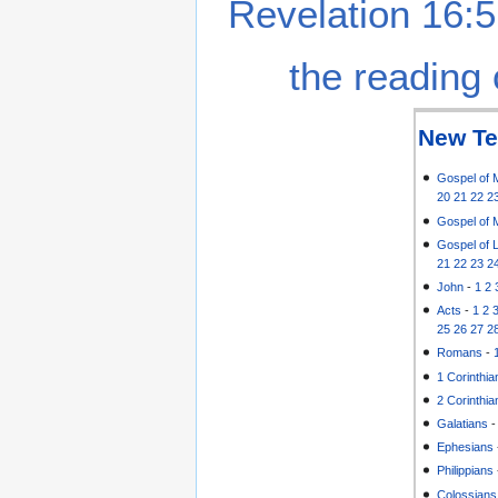
Revelation 16:5
the reading 
New Te
Gospel of 
20
21
22
2
Gospel of 
Gospel of 
21
22
23
2
John
-
1
2
Acts
-
1
2
25
26
27
2
Romans
-
1 Corinthia
2 Corinthia
Galatians
Ephesians
Philippians
Colossians