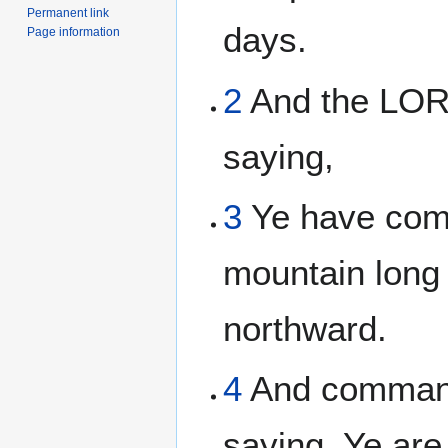
Permanent link
days.
Page information
2
And the LOR
saying,
3
Ye have com
mountain long
northward.
4
And command
saying, Ye are