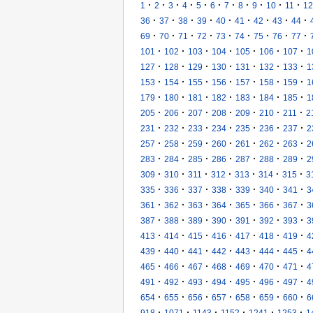
·
·
·
·
·
·
·
·
·
·
·
1
2
3
4
5
6
7
8
9
10
11
12
·
·
·
·
·
·
·
·
·
36
37
38
39
40
41
42
43
44
·
·
·
·
·
·
·
·
·
69
70
71
72
73
74
75
76
77
·
·
·
·
·
·
·
101
102
103
104
105
106
107
1
·
·
·
·
·
·
·
127
128
129
130
131
132
133
1
·
·
·
·
·
·
·
153
154
155
156
157
158
159
1
·
·
·
·
·
·
·
179
180
181
182
183
184
185
1
·
·
·
·
·
·
·
205
206
207
208
209
210
211
2
·
·
·
·
·
·
·
231
232
233
234
235
236
237
2
·
·
·
·
·
·
·
257
258
259
260
261
262
263
2
·
·
·
·
·
·
·
283
284
285
286
287
288
289
2
·
·
·
·
·
·
·
309
310
311
312
313
314
315
3
·
·
·
·
·
·
·
335
336
337
338
339
340
341
3
·
·
·
·
·
·
·
361
362
363
364
365
366
367
3
·
·
·
·
·
·
·
387
388
389
390
391
392
393
3
·
·
·
·
·
·
·
413
414
415
416
417
418
419
4
·
·
·
·
·
·
·
439
440
441
442
443
444
445
4
·
·
·
·
·
·
·
465
466
467
468
469
470
471
4
·
·
·
·
·
·
·
491
492
493
494
495
496
497
4
·
·
·
·
·
·
·
654
655
656
657
658
659
660
6
·
·
·
·
·
·
918
1071
1143
1152
1241
1253
1