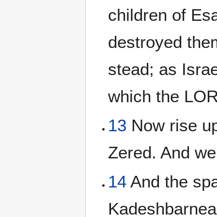
children of E
destroyed them
stead; as Israe
which the LOR
13
Now rise up
Zered. And we
14
And the sp
Kadeshbarnea,