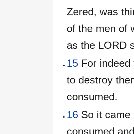
Zered, was thir
of the men of
as the LORD s
15
For indeed 
to destroy the
consumed.
16
So it came 
consumed and 