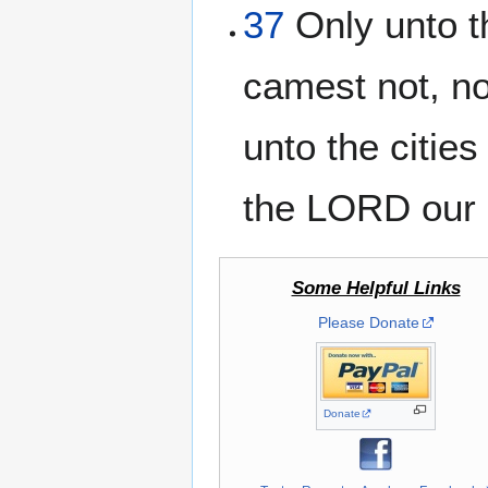
37
Only unto t
camest not, no
unto the citie
the LORD our 
Some Helpful Links
Please Donate
Donate