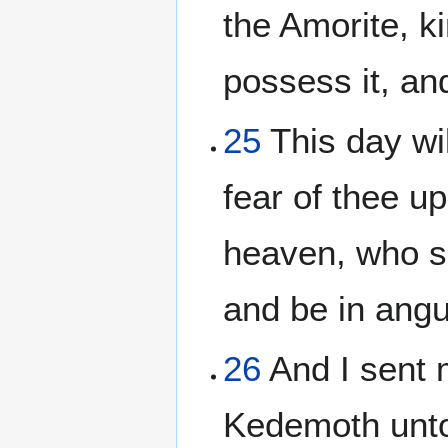
the Amorite, k
possess it, an
25
This day wil
fear of thee u
heaven, who sh
and be in angu
26
And I sent 
Kedemoth unto