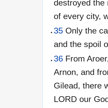
destroyed the 
of every city, 
35
Only the cat
and the spoil o
36
From Aroer, 
Arnon, and from
Gilead, there w
LORD our God d