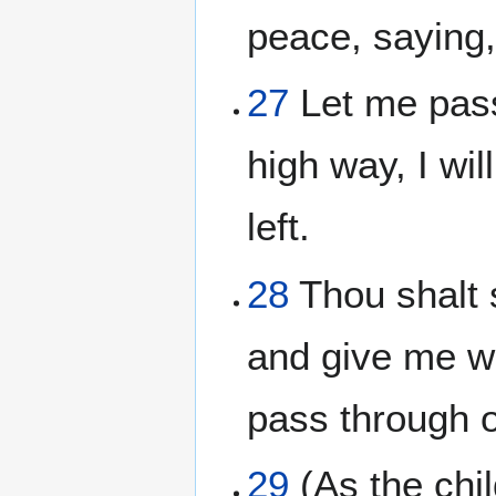
peace, saying
27
Let me pass 
high way, I wil
left.
28
Thou shalt 
and give me wa
pass through o
29
(As the chil