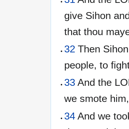
give Sihon and
that thou mayes
32
Then Sihon 
people, to figh
33
And the LOR
we smote him, 
34
And we took 