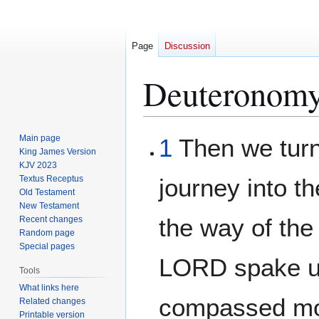
Page
Discussion
Deuteronomy
Jump
Jump
Main page
1
Then we turn
to
to
King James Version
KJV 2023
navigation
search
Textus Receptus
journey into t
Old Testament
New Testament
the way of the
Recent changes
Random page
Special pages
LORD spake u
Tools
What links here
compassed mo
Related changes
Printable version