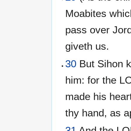
Moabites which 
pass over Jor
giveth us.
30
But Sihon k
him: for the L
made his heart
thy hand, as a
31
And the LOR