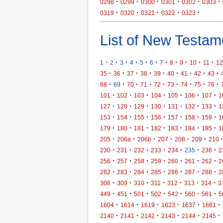
·
·
·
·
·
·
0298
0299
0300
0301
0302
0303
·
·
·
·
·
0319
0320
0321
0322
0323
List of New Testame
·
·
·
·
·
·
·
·
·
·
·
1
2
3
4
5
6
7
8
9
10
11
12
·
·
·
·
·
·
·
·
·
35
36
37
38
39
40
41
42
43
·
·
·
·
·
·
·
·
·
68
69
70
71
72
73
74
75
76
·
·
·
·
·
·
·
101
102
103
104
105
106
107
1
·
·
·
·
·
·
·
127
128
129
130
131
132
133
1
·
·
·
·
·
·
·
153
154
155
156
157
158
159
1
·
·
·
·
·
·
·
179
180
181
182
183
184
185
1
·
·
·
·
·
·
205
206a
206b
207
208
209
210
·
·
·
·
·
·
·
230
231
232
233
234
235
236
2
·
·
·
·
·
·
·
256
257
258
259
260
261
262
2
·
·
·
·
·
·
·
282
283
284
285
286
287
288
2
·
·
·
·
·
·
·
308
309
310
311
312
313
314
3
·
·
·
·
·
·
·
449
451
501
502
542
560
561
5
·
·
·
·
·
·
1604
1614
1619
1623
1637
1681
·
·
·
·
·
·
2140
2141
2142
2143
2144
2145