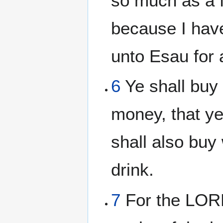
so much as a f
because I hav
unto Esau for 
6
Ye shall buy
money, that y
shall also buy
drink.
7
For the LORD