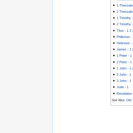
1 Thessalo
2 Thessalo
1 Timothy
2 Timothy
Titus
-
1
2
Philemon
-
Hebrews
-
James
-
1
1 Peter
-
1
2 Peter
-
1
1 John
-
1
2 John
-
1
3 John
-
1
Jude
-
1
Revelation
See Also:
Old 