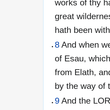
works of thy h
great wilderne
hath been with
8
And when we 
of Esau, which
from Elath, a
by the way of 
9
And the LORD