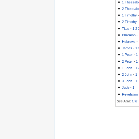
1 Thessalo
2 Thessalo
1 Timothy
2 Timothy
Titus
-
1
2
Philemon
-
Hebrews
-
James
-
1
1 Peter
-
1
2 Peter
-
1
1 John
-
1
2 John
-
1
3 John
-
1
Jude
-
1
Revelation
See Also:
Old 