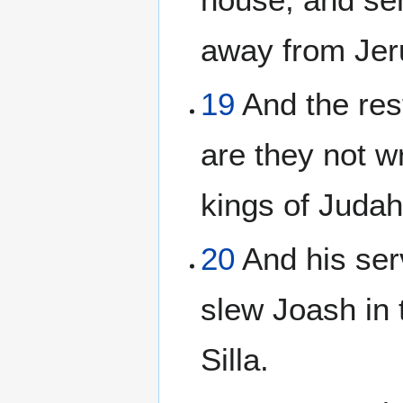
away from Jer
19
And the rest
are they not wr
kings of Juda
20
And his ser
slew Joash in 
Silla.