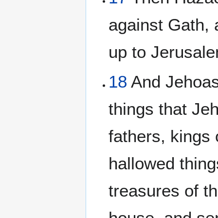
against Gath, 
up to Jerusal
18
And Jehoash
things that Je
fathers, kings
hallowed thing
treasures of t
house, and sen