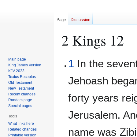
Page
Discussion
2 Kings 12
Jump
Jump
Main page
1
In the seven
to
to
King James Version
KJV 2023
navigation
search
Textus Receptus
Jehoash began
Old Testament
New Testament
forty years re
Recent changes
Random page
Special pages
Jerusalem. An
Tools
What links here
name was Zibi
Related changes
Printable version