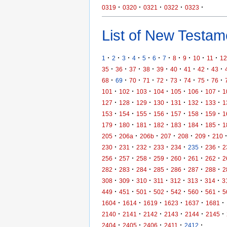
·
·
·
·
·
0319
0320
0321
0322
0323
List of New Testame
·
·
·
·
·
·
·
·
·
·
·
1
2
3
4
5
6
7
8
9
10
11
12
·
·
·
·
·
·
·
·
·
35
36
37
38
39
40
41
42
43
·
·
·
·
·
·
·
·
·
68
69
70
71
72
73
74
75
76
·
·
·
·
·
·
·
101
102
103
104
105
106
107
1
·
·
·
·
·
·
·
127
128
129
130
131
132
133
1
·
·
·
·
·
·
·
153
154
155
156
157
158
159
1
·
·
·
·
·
·
·
179
180
181
182
183
184
185
1
·
·
·
·
·
·
205
206a
206b
207
208
209
210
·
·
·
·
·
·
·
230
231
232
233
234
235
236
2
·
·
·
·
·
·
·
256
257
258
259
260
261
262
2
·
·
·
·
·
·
·
282
283
284
285
286
287
288
2
·
·
·
·
·
·
·
308
309
310
311
312
313
314
3
·
·
·
·
·
·
·
449
451
501
502
542
560
561
5
·
·
·
·
·
·
1604
1614
1619
1623
1637
1681
·
·
·
·
·
·
2140
2141
2142
2143
2144
2145
·
·
·
·
·
2404
2405
2406
2411
2412