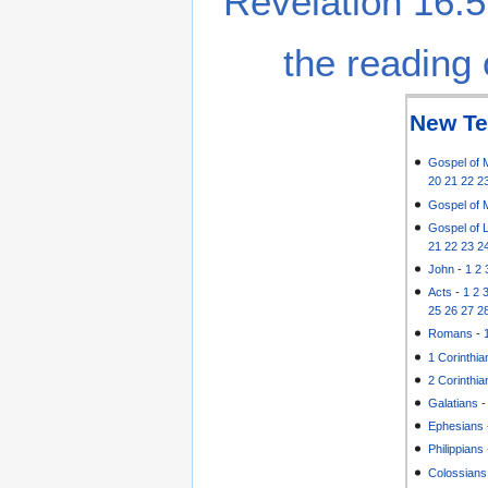
Revelation 16:5
the reading 
New Te
Gospel of 
20
21
22
2
Gospel of 
Gospel of 
21
22
23
2
John
-
1
2
Acts
-
1
2
25
26
27
2
Romans
-
1 Corinthia
2 Corinthia
Galatians
Ephesians
Philippians
Colossians