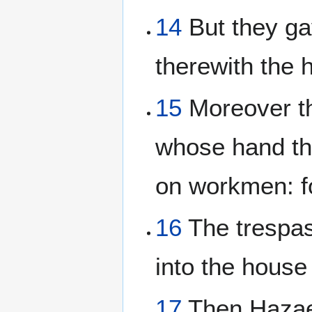
14
But they ga
therewith the
15
Moreover th
whose hand th
on workmen: for
16
The trespa
into the house
17
Then Hazael