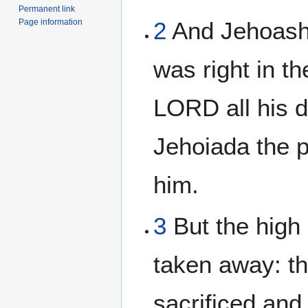
Permanent link
Page information
2
And Jehoash 
was right in th
LORD all his 
Jehoiada the p
him.
3
But the high
taken away: the
sacrificed and