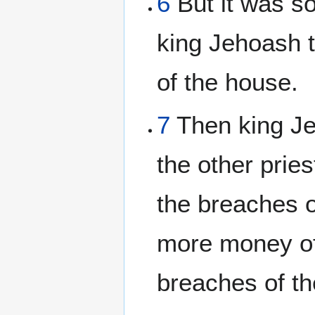
6
But it was so
king Jehoash t
of the house.
7
Then king Jeh
the other prie
the breaches o
more money of 
breaches of t