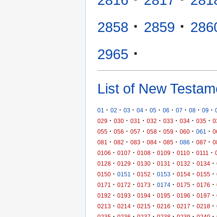
·
·
2858
2859
286
·
2965
List of New Testam
·
·
·
·
·
·
·
·
·
01
02
03
04
05
06
07
08
09
·
·
·
·
·
·
·
029
030
031
032
033
034
035
0
·
·
·
·
·
·
·
055
056
057
058
059
060
061
0
·
·
·
·
·
·
·
081
082
083
084
085
086
087
0
·
·
·
·
·
·
0106
0107
0108
0109
0110
0111
·
·
·
·
·
·
0128
0129
0130
0131
0132
0134
·
·
·
·
·
·
0150
0151
0152
0153
0154
0155
·
·
·
·
·
·
0171
0172
0173
0174
0175
0176
·
·
·
·
·
·
0192
0193
0194
0195
0196
0197
·
·
·
·
·
·
0213
0214
0215
0216
0217
0218
·
·
·
·
·
·
0235
0236
0237
0238
0239
0240