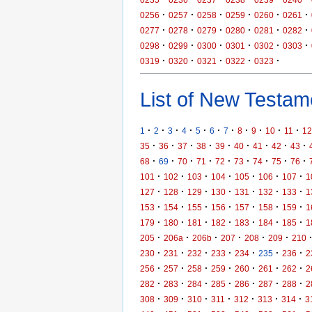
·
·
·
·
·
·
0256
0257
0258
0259
0260
0261
·
·
·
·
·
·
0277
0278
0279
0280
0281
0282
·
·
·
·
·
·
0298
0299
0300
0301
0302
0303
·
·
·
·
·
0319
0320
0321
0322
0323
List of New Testame
·
·
·
·
·
·
·
·
·
·
·
1
2
3
4
5
6
7
8
9
10
11
12
·
·
·
·
·
·
·
·
·
35
36
37
38
39
40
41
42
43
·
·
·
·
·
·
·
·
·
68
69
70
71
72
73
74
75
76
·
·
·
·
·
·
·
101
102
103
104
105
106
107
1
·
·
·
·
·
·
·
127
128
129
130
131
132
133
1
·
·
·
·
·
·
·
153
154
155
156
157
158
159
1
·
·
·
·
·
·
·
179
180
181
182
183
184
185
1
·
·
·
·
·
·
205
206a
206b
207
208
209
210
·
·
·
·
·
·
·
230
231
232
233
234
235
236
2
·
·
·
·
·
·
·
256
257
258
259
260
261
262
2
·
·
·
·
·
·
·
282
283
284
285
286
287
288
2
·
·
·
·
·
·
·
308
309
310
311
312
313
314
3