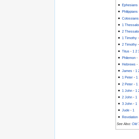
Ephesians
Philippians
Colossians
1 Thessalo
2 Thessalo
1 Timothy
2 Timothy
Titus
-
1
2
Philemon
-
Hebrews
-
James
-
1
1 Peter
-
1
2 Peter
-
1
1 John
-
1
2 John
-
1
3 John
-
1
Jude
-
1
Revelation
See Also:
Old 