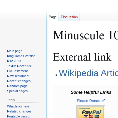
Page
Discussion
Minuscule 1
External link
Main page
Jump
Jump
King James Version
to
to
KJV 2023
navigation
search
Textus Receptus
Wikipedia Arti
Old Testament
New Testament
Recent changes
Random page
Special pages
Some Helpful Links
Tools
Please Donate
What links here
Related changes
Printable version