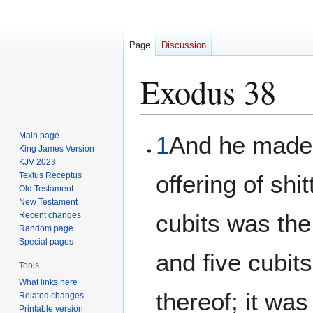
Page
Discussion
Exodus 38
Jump
Jump
Main page
1
And he made t
to
to
King James Version
KJV 2023
navigation
search
Textus Receptus
offering of shi
Old Testament
New Testament
cubits was the
Recent changes
Random page
Special pages
and five cubit
Tools
What links here
thereof; it wa
Related changes
Printable version