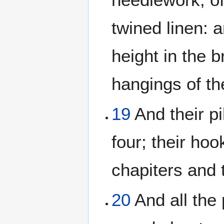
twined linen: 
height in the 
hangings of th
19
And their pi
four; their hoo
chapiters and th
20
And all the 