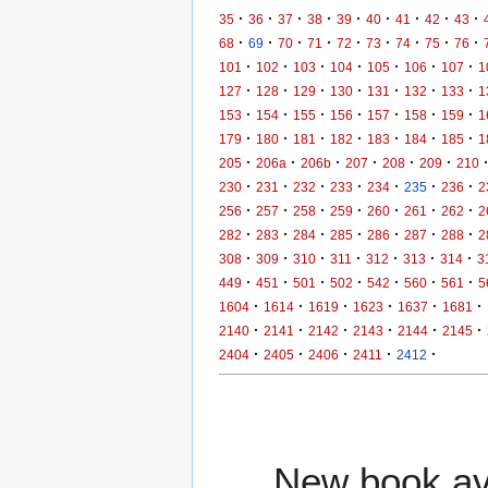
·
·
·
·
·
·
·
·
·
35
36
37
38
39
40
41
42
43
·
·
·
·
·
·
·
·
·
68
69
70
71
72
73
74
75
76
·
·
·
·
·
·
·
101
102
103
104
105
106
107
1
·
·
·
·
·
·
·
127
128
129
130
131
132
133
1
·
·
·
·
·
·
·
153
154
155
156
157
158
159
1
·
·
·
·
·
·
·
179
180
181
182
183
184
185
1
·
·
·
·
·
·
205
206a
206b
207
208
209
210
·
·
·
·
·
·
·
230
231
232
233
234
235
236
2
·
·
·
·
·
·
·
256
257
258
259
260
261
262
2
·
·
·
·
·
·
·
282
283
284
285
286
287
288
2
·
·
·
·
·
·
·
308
309
310
311
312
313
314
3
·
·
·
·
·
·
·
449
451
501
502
542
560
561
5
·
·
·
·
·
·
1604
1614
1619
1623
1637
1681
·
·
·
·
·
·
2140
2141
2142
2143
2144
2145
·
·
·
·
·
2404
2405
2406
2411
2412
New book ava