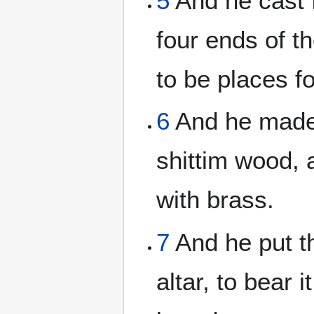
5
And he cast f
four ends of th
to be places fo
6
And he made 
shittim wood, 
with brass.
7
And he put th
altar, to bear 