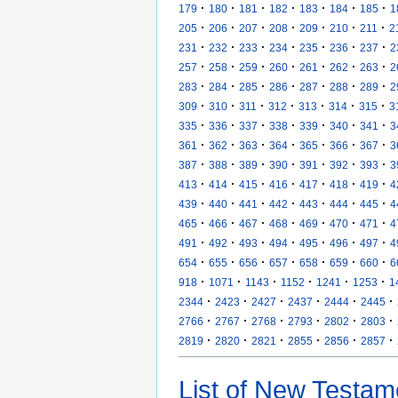
·
·
·
·
·
·
·
179
180
181
182
183
184
185
1
·
·
·
·
·
·
·
205
206
207
208
209
210
211
2
·
·
·
·
·
·
·
231
232
233
234
235
236
237
2
·
·
·
·
·
·
·
257
258
259
260
261
262
263
2
·
·
·
·
·
·
·
283
284
285
286
287
288
289
2
·
·
·
·
·
·
·
309
310
311
312
313
314
315
3
·
·
·
·
·
·
·
335
336
337
338
339
340
341
3
·
·
·
·
·
·
·
361
362
363
364
365
366
367
3
·
·
·
·
·
·
·
387
388
389
390
391
392
393
3
·
·
·
·
·
·
·
413
414
415
416
417
418
419
4
·
·
·
·
·
·
·
439
440
441
442
443
444
445
4
·
·
·
·
·
·
·
465
466
467
468
469
470
471
4
·
·
·
·
·
·
·
491
492
493
494
495
496
497
4
·
·
·
·
·
·
·
654
655
656
657
658
659
660
6
·
·
·
·
·
·
918
1071
1143
1152
1241
1253
1
·
·
·
·
·
·
2344
2423
2427
2437
2444
2445
·
·
·
·
·
·
2766
2767
2768
2793
2802
2803
·
·
·
·
·
·
2819
2820
2821
2855
2856
2857
List of New Testam