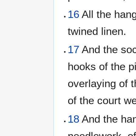
16
All the hang
twined linen.
17
And the sock
hooks of the pil
overlaying of th
of the court wer
18
And the han
needlework, of