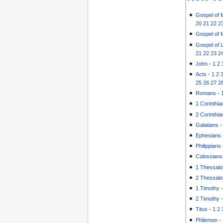
Gospel of 
20
21
22
2
Gospel of 
Gospel of 
21
22
23
2
John
-
1
2
Acts
-
1
2
25
26
27
2
Romans
-
1 Corinthia
2 Corinthia
Galatians
Ephesians
Philippians
Colossians
1 Thessalo
2 Thessalo
1 Timothy
2 Timothy
Titus
-
1
2
Philemon
-