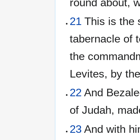
round about, w
21
This is the 
tabernacle of 
the commandme
Levites, by th
22
And Bezaleel
of Judah, mad
23
And with hi