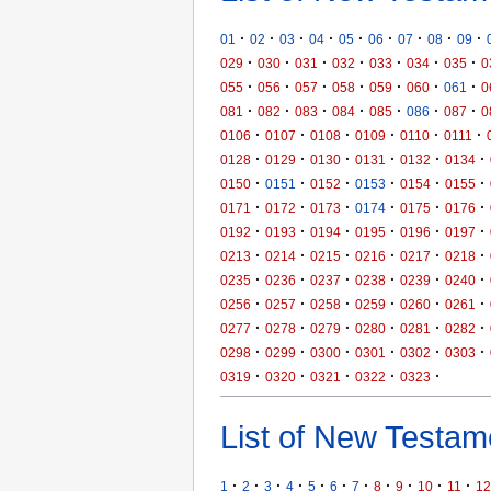
·
·
·
·
·
·
·
·
·
01
02
03
04
05
06
07
08
09
·
·
·
·
·
·
·
029
030
031
032
033
034
035
0
·
·
·
·
·
·
·
055
056
057
058
059
060
061
0
·
·
·
·
·
·
·
081
082
083
084
085
086
087
0
·
·
·
·
·
·
0106
0107
0108
0109
0110
0111
·
·
·
·
·
·
0128
0129
0130
0131
0132
0134
·
·
·
·
·
·
0150
0151
0152
0153
0154
0155
·
·
·
·
·
·
0171
0172
0173
0174
0175
0176
·
·
·
·
·
·
0192
0193
0194
0195
0196
0197
·
·
·
·
·
·
0213
0214
0215
0216
0217
0218
·
·
·
·
·
·
0235
0236
0237
0238
0239
0240
·
·
·
·
·
·
0256
0257
0258
0259
0260
0261
·
·
·
·
·
·
0277
0278
0279
0280
0281
0282
·
·
·
·
·
·
0298
0299
0300
0301
0302
0303
·
·
·
·
·
0319
0320
0321
0322
0323
List of New Testame
·
·
·
·
·
·
·
·
·
·
·
1
2
3
4
5
6
7
8
9
10
11
12