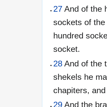
27
And of the h
sockets of the
hundred socket
socket.
28
And of the 
shekels he mad
chapiters, and 
29
And the bras