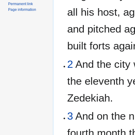
Permanent link
all his host, a
Page information
and pitched ag
built forts aga
2
And the city
the eleventh y
Zedekiah.
3
And on the ni
fourth month t