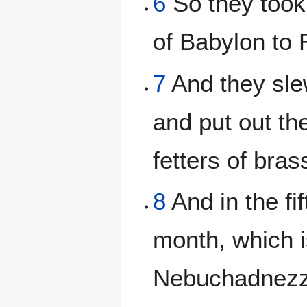
6
So they took 
of Babylon to 
7
And they sle
and put out th
fetters of bra
8
And in the fi
month, which i
Nebuchadnezza