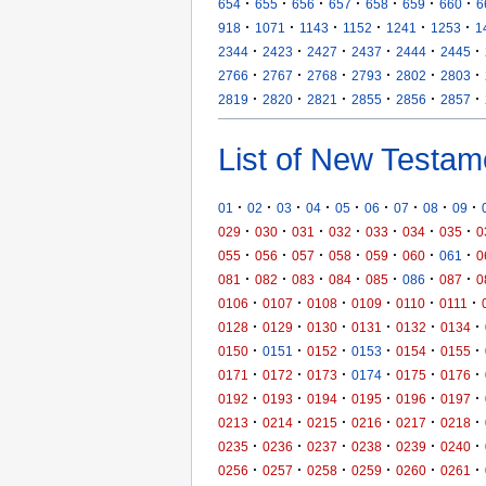
·
·
·
·
·
·
·
654
655
656
657
658
659
660
6
·
·
·
·
·
·
918
1071
1143
1152
1241
1253
1
·
·
·
·
·
·
2344
2423
2427
2437
2444
2445
·
·
·
·
·
·
2766
2767
2768
2793
2802
2803
·
·
·
·
·
·
2819
2820
2821
2855
2856
2857
List of New Testam
·
·
·
·
·
·
·
·
·
01
02
03
04
05
06
07
08
09
·
·
·
·
·
·
·
029
030
031
032
033
034
035
0
·
·
·
·
·
·
·
055
056
057
058
059
060
061
0
·
·
·
·
·
·
·
081
082
083
084
085
086
087
0
·
·
·
·
·
·
0106
0107
0108
0109
0110
0111
·
·
·
·
·
·
0128
0129
0130
0131
0132
0134
·
·
·
·
·
·
0150
0151
0152
0153
0154
0155
·
·
·
·
·
·
0171
0172
0173
0174
0175
0176
·
·
·
·
·
·
0192
0193
0194
0195
0196
0197
·
·
·
·
·
·
0213
0214
0215
0216
0217
0218
·
·
·
·
·
·
0235
0236
0237
0238
0239
0240
·
·
·
·
·
·
0256
0257
0258
0259
0260
0261