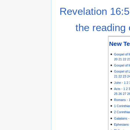
Revelation 16:5
the reading 
New Te
Gospel of 
20
21
22
2
Gospel of 
Gospel of 
21
22
23
2
John
-
1
2
Acts
-
1
2
25
26
27
2
Romans
-
1 Corinthia
2 Corinthia
Galatians
Ephesians