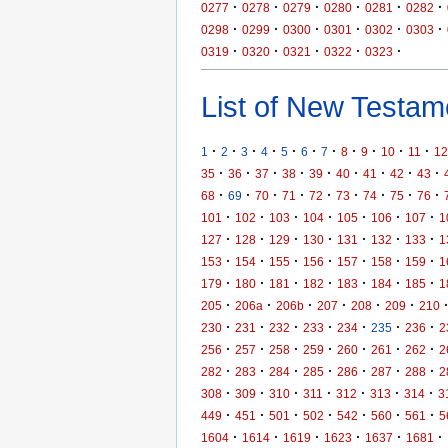
·
·
·
·
·
·
0277
0278
0279
0280
0281
0282
·
·
·
·
·
·
0298
0299
0300
0301
0302
0303
·
·
·
·
·
0319
0320
0321
0322
0323
List of New Testame
·
·
·
·
·
·
·
·
·
·
·
1
2
3
4
5
6
7
8
9
10
11
12
·
·
·
·
·
·
·
·
·
35
36
37
38
39
40
41
42
43
·
·
·
·
·
·
·
·
·
68
69
70
71
72
73
74
75
76
·
·
·
·
·
·
·
101
102
103
104
105
106
107
1
·
·
·
·
·
·
·
127
128
129
130
131
132
133
1
·
·
·
·
·
·
·
153
154
155
156
157
158
159
1
·
·
·
·
·
·
·
179
180
181
182
183
184
185
1
·
·
·
·
·
·
205
206a
206b
207
208
209
210
·
·
·
·
·
·
·
230
231
232
233
234
235
236
2
·
·
·
·
·
·
·
256
257
258
259
260
261
262
2
·
·
·
·
·
·
·
282
283
284
285
286
287
288
2
·
·
·
·
·
·
·
308
309
310
311
312
313
314
3
·
·
·
·
·
·
·
449
451
501
502
542
560
561
5
·
·
·
·
·
·
1604
1614
1619
1623
1637
1681