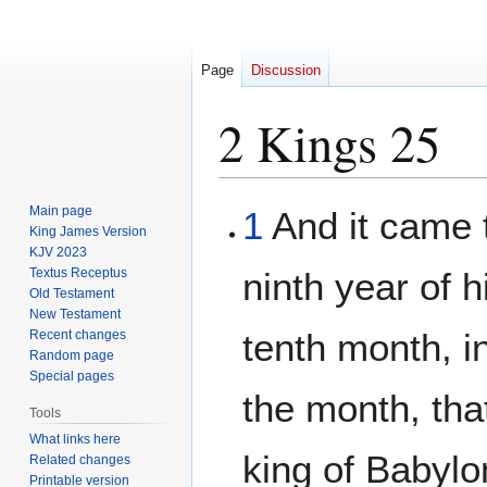
Page
Discussion
2 Kings 25
Jump
Jump
Main page
1
And it came t
to
to
King James Version
KJV 2023
navigation
search
Textus Receptus
ninth year of h
Old Testament
New Testament
tenth month, i
Recent changes
Random page
Special pages
the month, th
Tools
What links here
king of Babyl
Related changes
Printable version