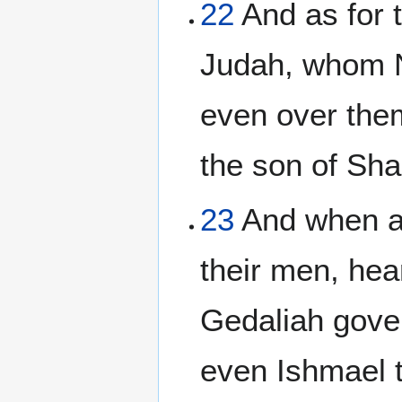
22
And as for t
Judah, whom N
even over the
the son of Sha
23
And when al
their men, hea
Gedaliah gove
even Ishmael 