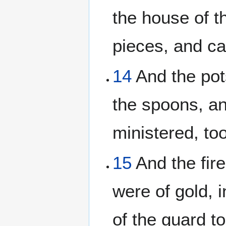
the house of t
pieces, and ca
14
And the pot
the spoons, an
ministered, to
15
And the fir
were of gold, i
of the guard t