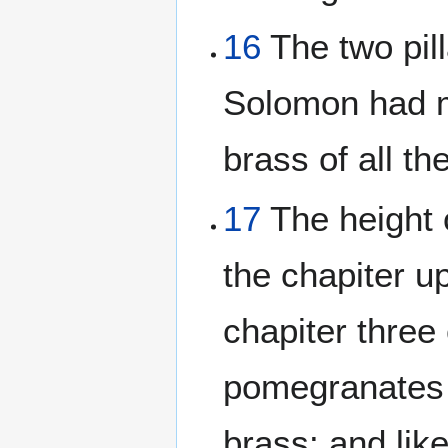
16
The two pil
Solomon had m
brass of all t
17
The height o
the chapiter u
chapiter three
pomegranates u
brass: and lik