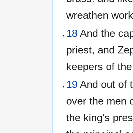
wreathen work
18
And the capt
priest, and Ze
keepers of the
19
And out of t
over the men o
the king's pre