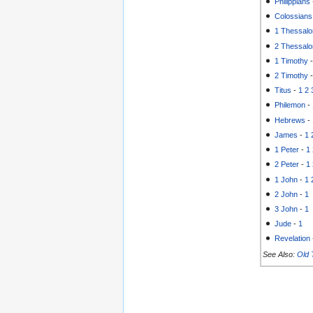
Philippians
Colossians
1 Thessalo
2 Thessalo
1 Timothy
2 Timothy
Titus
-
1
2
Philemon
-
Hebrews
-
James
-
1
1 Peter
-
1
2 Peter
-
1
1 John
-
1
2 John
-
1
3 John
-
1
Jude
-
1
Revelation
See Also:
Old 