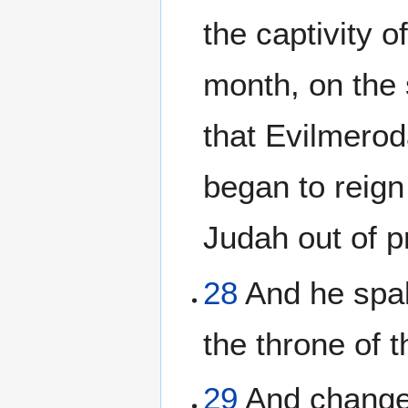
the captivity o
month, on the 
that Evilmerod
began to reign 
Judah out of p
28
And he spak
the throne of 
29
And changed