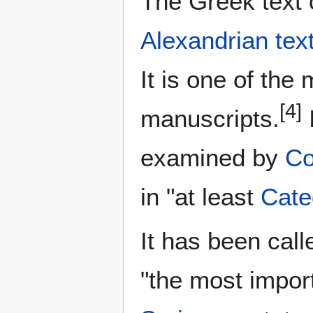
The Greek text o
Alexandrian tex
It is one of the
[4]
manuscripts.
examined by
Co
in "at least
Cate
It has been call
"the most impor