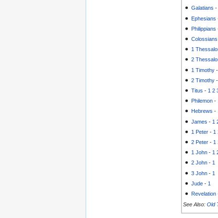
Galatians
Ephesians
Philippians
Colossians
1 Thessalo
2 Thessalo
1 Timothy
2 Timothy
Titus
-
1
2
Philemon
-
Hebrews
-
James
-
1
1 Peter
-
1
2 Peter
-
1
1 John
-
1
2 John
-
1
3 John
-
1
Jude
-
1
Revelation
See Also:
Old 