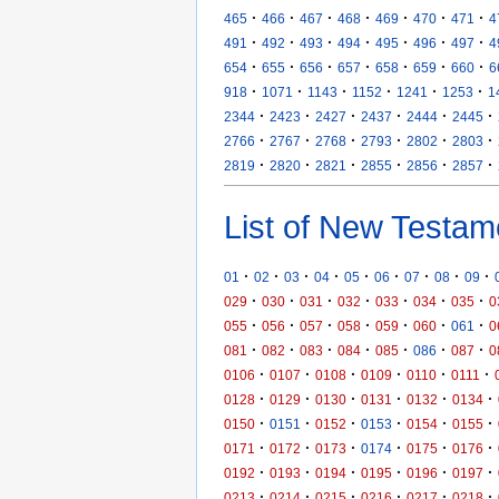
·
·
·
·
·
·
·
465
466
467
468
469
470
471
4
·
·
·
·
·
·
·
491
492
493
494
495
496
497
4
·
·
·
·
·
·
·
654
655
656
657
658
659
660
6
·
·
·
·
·
·
918
1071
1143
1152
1241
1253
1
·
·
·
·
·
·
2344
2423
2427
2437
2444
2445
·
·
·
·
·
·
2766
2767
2768
2793
2802
2803
·
·
·
·
·
·
2819
2820
2821
2855
2856
2857
List of New Testam
·
·
·
·
·
·
·
·
·
01
02
03
04
05
06
07
08
09
·
·
·
·
·
·
·
029
030
031
032
033
034
035
0
·
·
·
·
·
·
·
055
056
057
058
059
060
061
0
·
·
·
·
·
·
·
081
082
083
084
085
086
087
0
·
·
·
·
·
·
0106
0107
0108
0109
0110
0111
·
·
·
·
·
·
0128
0129
0130
0131
0132
0134
·
·
·
·
·
·
0150
0151
0152
0153
0154
0155
·
·
·
·
·
·
0171
0172
0173
0174
0175
0176
·
·
·
·
·
·
0192
0193
0194
0195
0196
0197
·
·
·
·
·
·
0213
0214
0215
0216
0217
0218