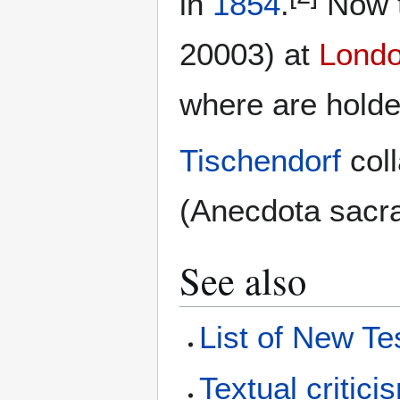
in
1854
.
Now t
20003) at
Lond
where are holded
Tischendorf
coll
(Anecdota sacra
See also
List of New T
Textual critici