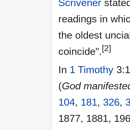
Scrivener
stated
readings in whi
the oldest uncia
[2]
coincide".
In
1 Timothy
3:1
(
God manifeste
104
,
181
,
326
,
1877, 1881, 196