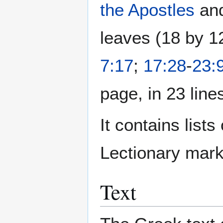
the Apostles
an
leaves (18 by 1
7:17
;
17:28
-
23:
page, in 23 line
It contains list
Lectionary mark
Text