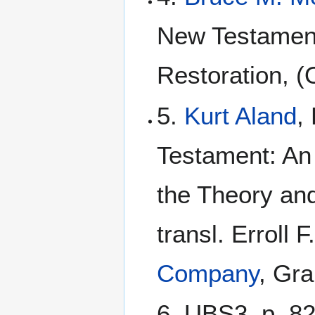
New Testament
Restoration, (
5.
Kurt Aland
,
Testament: An I
the Theory and
transl. Erroll 
Company
, Gr
6. UBS3, p. 82