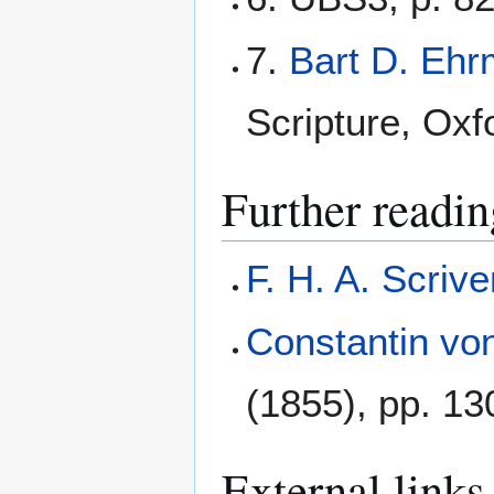
7.
Bart D. Eh
Scripture, Oxf
Further readin
F. H. A. Scrive
Constantin vo
(1855), pp. 13
External links