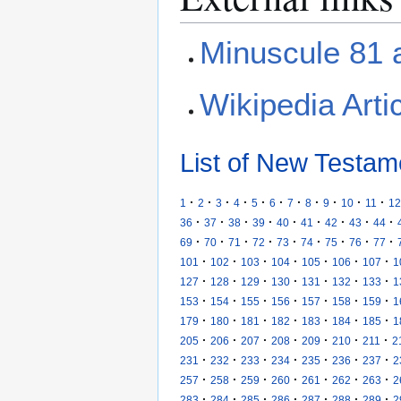
Minuscule 81 a
Wikipedia Arti
List of New Testam
·
·
·
·
·
·
·
·
·
·
·
1
2
3
4
5
6
7
8
9
10
11
12
·
·
·
·
·
·
·
·
·
36
37
38
39
40
41
42
43
44
·
·
·
·
·
·
·
·
·
69
70
71
72
73
74
75
76
77
·
·
·
·
·
·
·
101
102
103
104
105
106
107
1
·
·
·
·
·
·
·
127
128
129
130
131
132
133
1
·
·
·
·
·
·
·
153
154
155
156
157
158
159
1
·
·
·
·
·
·
·
179
180
181
182
183
184
185
1
·
·
·
·
·
·
·
205
206
207
208
209
210
211
2
·
·
·
·
·
·
·
231
232
233
234
235
236
237
2
·
·
·
·
·
·
·
257
258
259
260
261
262
263
2
·
·
·
·
·
·
·
283
284
285
286
287
288
289
2