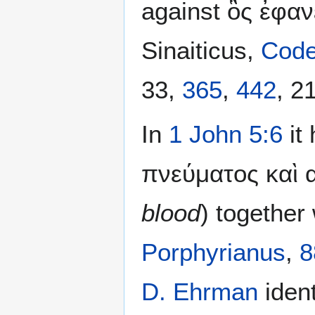
against ὃς ἐφα
Sinaiticus,
Code
33,
365
,
442
, 2
In
1 John 5:6
it 
πνεύματος καὶ α
blood
) together
Porphyrianus
,
8
D. Ehrman
ident