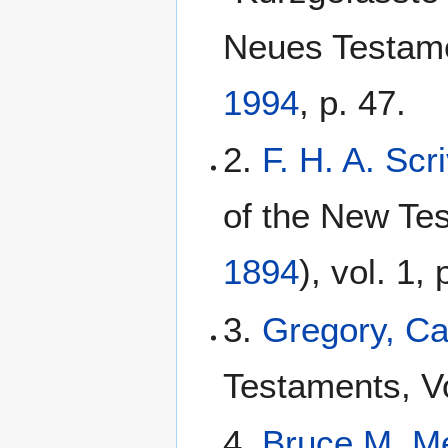
Neues Testame
1994
, p. 47.
2.
F. H. A. Scr
of the New Te
1894
), vol. 1, 
3.
Gregory, C
Testaments, Vo
4.
Bruce M. M