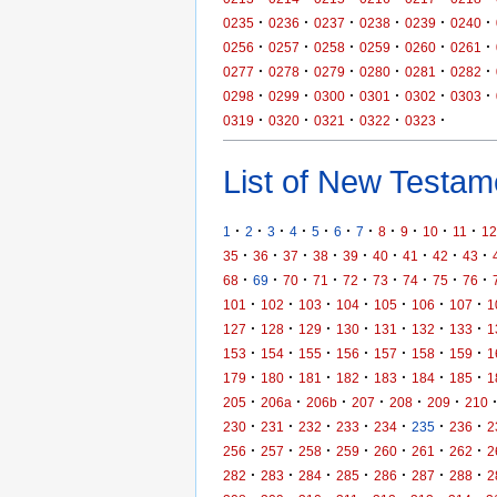
·
·
·
·
·
·
0235
0236
0237
0238
0239
0240
·
·
·
·
·
·
0256
0257
0258
0259
0260
0261
·
·
·
·
·
·
0277
0278
0279
0280
0281
0282
·
·
·
·
·
·
0298
0299
0300
0301
0302
0303
·
·
·
·
·
0319
0320
0321
0322
0323
List of New Testame
·
·
·
·
·
·
·
·
·
·
·
1
2
3
4
5
6
7
8
9
10
11
12
·
·
·
·
·
·
·
·
·
35
36
37
38
39
40
41
42
43
·
·
·
·
·
·
·
·
·
68
69
70
71
72
73
74
75
76
·
·
·
·
·
·
·
101
102
103
104
105
106
107
1
·
·
·
·
·
·
·
127
128
129
130
131
132
133
1
·
·
·
·
·
·
·
153
154
155
156
157
158
159
1
·
·
·
·
·
·
·
179
180
181
182
183
184
185
1
·
·
·
·
·
·
205
206a
206b
207
208
209
210
·
·
·
·
·
·
·
230
231
232
233
234
235
236
2
·
·
·
·
·
·
·
256
257
258
259
260
261
262
2
·
·
·
·
·
·
·
282
283
284
285
286
287
288
2