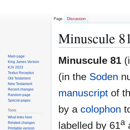
Page
Discussion
Minuscule 8
Jump
Jump
Main page
Minuscule 81
(
to
to
King James Version
KJV 2023
navigation
search
Textus Receptus
(in the
Soden
nu
Old Testament
New Testament
manuscript
of t
Recent changes
Random page
Special pages
by a
colophon
t
Tools
What links here
a
labelled by 61
Related changes
Printable version