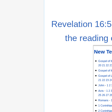
Revelation 16:5
the reading 
New Te
Gospel of 
20
21
22
2
Gospel of 
Gospel of 
21
22
23
2
John
-
1
2
Acts
-
1
2
25
26
27
2
Romans
-
1 Corinthia
2 Corinthia