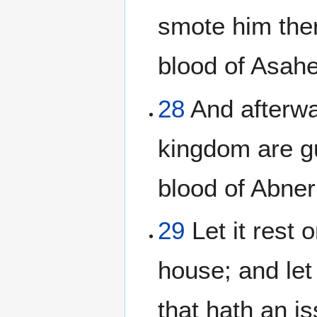
smote him there
blood of Asahe
28
And afterwa
kingdom are gu
blood of Abner
29
Let it rest 
house; and let
that hath an is