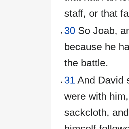
staff, or that 
30
So Joab, an
because he had
the battle.
31
And David sa
were with him,
sackcloth, an
himself followe