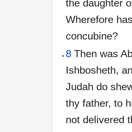
the daughter o
Wherefore hast
concubine?
8
Then was Abn
Ishbosheth, an
Judah do shew
thy father, to 
not delivered 