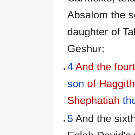
Absalom the s
daughter of Ta
Geshur;
4
And the four
son
of Haggith
Shephatiah
th
5
And the sixth