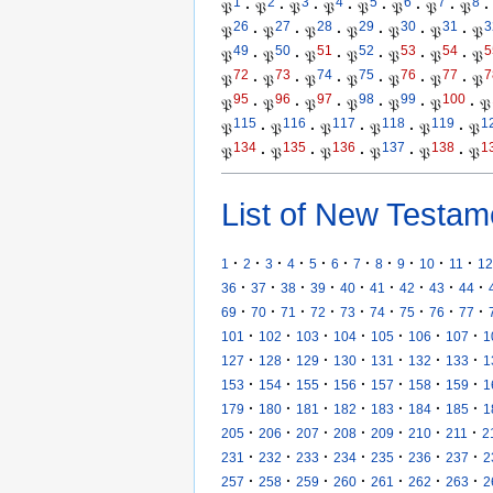
1
2
3
4
5
6
7
8
𝔓
·
𝔓
·
𝔓
·
𝔓
·
𝔓
·
𝔓
·
𝔓
·
𝔓
·
26
27
28
29
30
31
3
𝔓
·
𝔓
·
𝔓
·
𝔓
·
𝔓
·
𝔓
·
𝔓
49
50
51
52
53
54
5
𝔓
·
𝔓
·
𝔓
·
𝔓
·
𝔓
·
𝔓
·
𝔓
72
73
74
75
76
77
7
𝔓
·
𝔓
·
𝔓
·
𝔓
·
𝔓
·
𝔓
·
𝔓
95
96
97
98
99
100
𝔓
·
𝔓
·
𝔓
·
𝔓
·
𝔓
·
𝔓
·
𝔓
115
116
117
118
119
1
𝔓
·
𝔓
·
𝔓
·
𝔓
·
𝔓
·
𝔓
134
135
136
137
138
1
𝔓
·
𝔓
·
𝔓
·
𝔓
·
𝔓
·
𝔓
List of New Testam
·
·
·
·
·
·
·
·
·
·
·
1
2
3
4
5
6
7
8
9
10
11
12
·
·
·
·
·
·
·
·
·
36
37
38
39
40
41
42
43
44
·
·
·
·
·
·
·
·
·
69
70
71
72
73
74
75
76
77
·
·
·
·
·
·
·
101
102
103
104
105
106
107
1
·
·
·
·
·
·
·
127
128
129
130
131
132
133
1
·
·
·
·
·
·
·
153
154
155
156
157
158
159
1
·
·
·
·
·
·
·
179
180
181
182
183
184
185
1
·
·
·
·
·
·
·
205
206
207
208
209
210
211
2
·
·
·
·
·
·
·
231
232
233
234
235
236
237
2
·
·
·
·
·
·
·
257
258
259
260
261
262
263
2