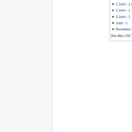
1 John
-
1
2 John
-
1
3 John
-
1
Jude
-
1
Revelation
See Also:
Old 