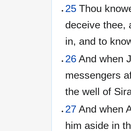
25
Thou knowes
deceive thee, 
in, and to know
26
And when J
messengers af
the well of Sir
27
And when Ab
him aside in t