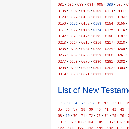
·
·
·
·
·
·
·
081
082
083
084
085
086
087
0
·
·
·
·
·
·
0106
0107
0108
0109
0110
0111
·
·
·
·
·
·
0128
0129
0130
0131
0132
0134
·
·
·
·
·
·
0150
0151
0152
0153
0154
0155
·
·
·
·
·
·
0171
0172
0173
0174
0175
0176
·
·
·
·
·
·
0192
0193
0194
0195
0196
0197
·
·
·
·
·
·
0213
0214
0215
0216
0217
0218
·
·
·
·
·
·
0235
0236
0237
0238
0239
0240
·
·
·
·
·
·
0256
0257
0258
0259
0260
0261
·
·
·
·
·
·
0277
0278
0279
0280
0281
0282
·
·
·
·
·
·
0298
0299
0300
0301
0302
0303
·
·
·
·
·
0319
0320
0321
0322
0323
List of New Testame
·
·
·
·
·
·
·
·
·
·
·
1
2
3
4
5
6
7
8
9
10
11
12
·
·
·
·
·
·
·
·
·
35
36
37
38
39
40
41
42
43
·
·
·
·
·
·
·
·
·
68
69
70
71
72
73
74
75
76
·
·
·
·
·
·
·
101
102
103
104
105
106
107
1
·
·
·
·
·
·
·
127
128
129
130
131
132
133
1