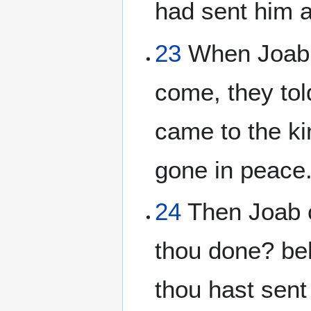
had sent him 
23
When Joab a
come, they tol
came to the ki
gone in peace
24
Then Joab c
thou done? beh
thou hast sent