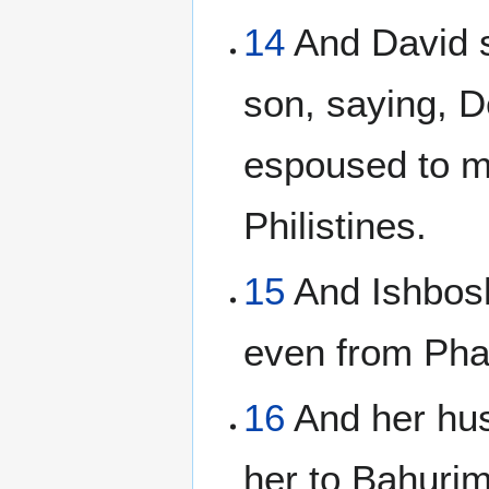
14
And David s
son, saying, D
espoused to me
Philistines.
15
And Ishbosh
even from Phal
16
And her hus
her to Bahurim