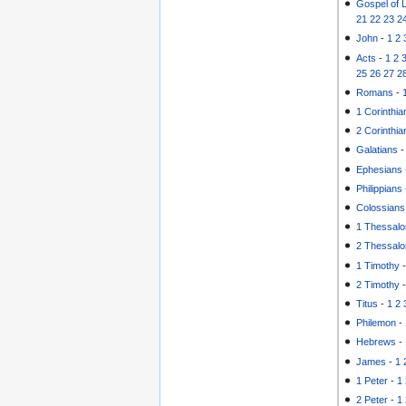
Gospel of 
21
22
23
2
John
-
1
2
Acts
-
1
2
25
26
27
2
Romans
-
1 Corinthia
2 Corinthia
Galatians
Ephesians
Philippians
Colossians
1 Thessalo
2 Thessalo
1 Timothy
2 Timothy
Titus
-
1
2
Philemon
-
Hebrews
-
James
-
1
1 Peter
-
1
2 Peter
-
1