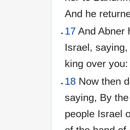
And he return
17
And Abner h
Israel, saying,
king over you:
18
Now then do
saying, By the
people Israel o
of the hand of 