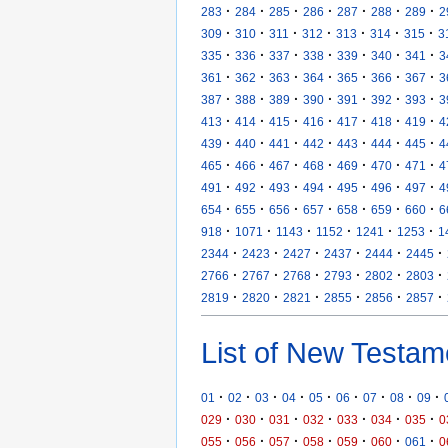
·
·
·
·
·
·
·
283
284
285
286
287
288
289
2
·
·
·
·
·
·
·
309
310
311
312
313
314
315
3
·
·
·
·
·
·
·
335
336
337
338
339
340
341
3
·
·
·
·
·
·
·
361
362
363
364
365
366
367
3
·
·
·
·
·
·
·
387
388
389
390
391
392
393
3
·
·
·
·
·
·
·
413
414
415
416
417
418
419
4
·
·
·
·
·
·
·
439
440
441
442
443
444
445
4
·
·
·
·
·
·
·
465
466
467
468
469
470
471
4
·
·
·
·
·
·
·
491
492
493
494
495
496
497
4
·
·
·
·
·
·
·
654
655
656
657
658
659
660
6
·
·
·
·
·
·
918
1071
1143
1152
1241
1253
1
·
·
·
·
·
·
2344
2423
2427
2437
2444
2445
·
·
·
·
·
·
2766
2767
2768
2793
2802
2803
·
·
·
·
·
·
2819
2820
2821
2855
2856
2857
List of New Testam
·
·
·
·
·
·
·
·
·
01
02
03
04
05
06
07
08
09
·
·
·
·
·
·
·
029
030
031
032
033
034
035
0
·
·
·
·
·
·
·
055
056
057
058
059
060
061
0