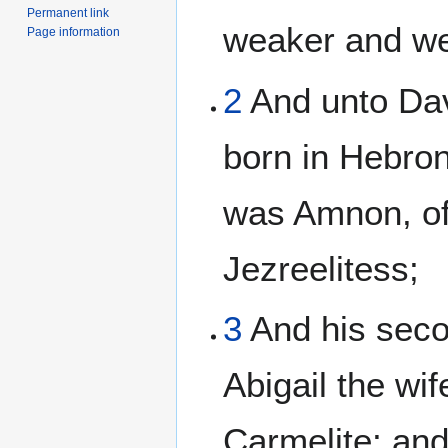
Permanent link
weaker and we
Page information
2
And unto Da
born in Hebron
was Amnon, of
Jezreelitess;
3
And his seco
Abigail the wif
Carmelite; and 