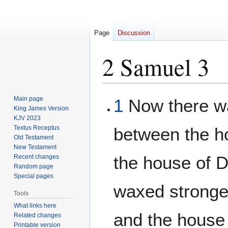
Page
Discussion
2 Samuel 3
Jump
Jump
Main page
1
Now there w
to
to
King James Version
KJV 2023
navigation
search
Textus Receptus
between the h
Old Testament
New Testament
the house of D
Recent changes
Random page
Special pages
waxed stronge
Tools
What links here
and the house
Related changes
Printable version