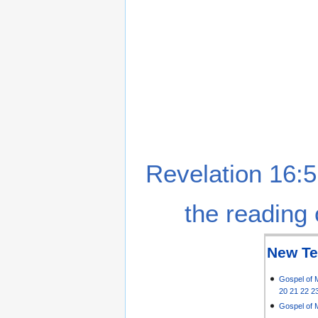
Revelation 16:5
the reading 
New Te
Gospel of 
20
21
22
2
Gospel of 