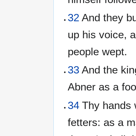
32
And they bur
up his voice, 
people wept.
33
And the kin
Abner as a foo
34
Thy hands w
fetters: as a 