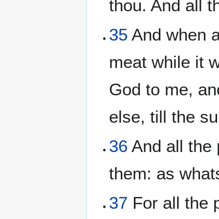
thou. And all 
35
And when al
meat while it 
God to me, and
else, till the 
36
And all the 
them: as whats
37
For all the 