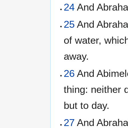
24
And Abraham
25
And Abraham
of water, whic
away.
26
And Abimele
thing: neither d
but to day.
27
And Abraha