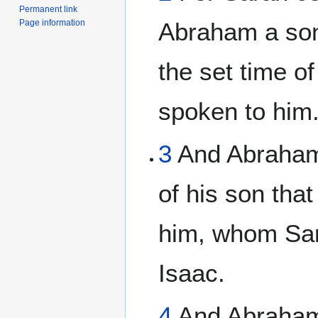
Permanent link
Page information
Abraham a son 
the set time o
spoken to him
3
And Abraham
of his son tha
him, whom Sar
Isaac.
4
And Abraham