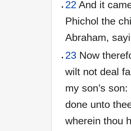
22
And it came
Phichol the ch
Abraham, sayin
23
Now therefo
wilt not deal f
my son’s son: 
done unto thee
wherein thou h