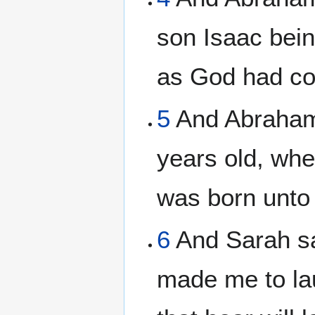
son Isaac bein
as God had c
5
And Abraham
years old, whe
was born unto
6
And Sarah sa
made me to lau