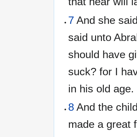
that hear will 
7
And she sai
said unto Abr
should have gi
suck? for I ha
in his old age.
8
And the chil
made a great 