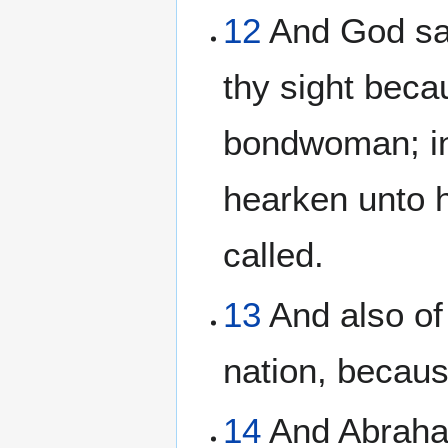
12
And God sai
thy sight beca
bondwoman; in 
hearken unto h
called.
13
And also of
nation, becaus
14
And Abraham