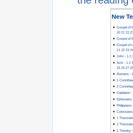
New Te
Gospel of 
20
21
22
2
Gospel of 
Gospel of 
21
22
23
2
John
-
1
2
Acts
-
1
2
25
26
27
2
Romans
-
1 Corinthia
2 Corinthia
Galatians
Ephesians
Philippians
Colossians
1 Thessalo
2 Thessalo
1 Timothy