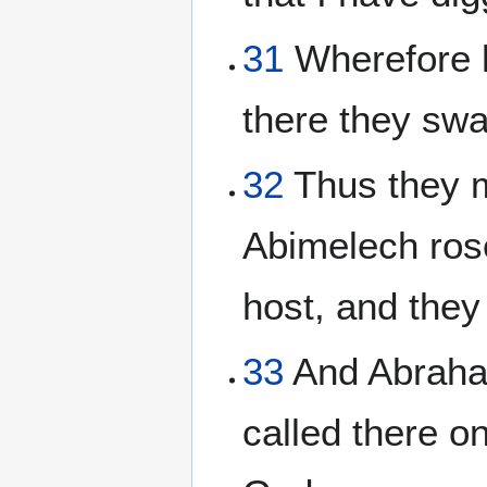
31
Wherefore h
there they swa
32
Thus they m
Abimelech rose
host, and they 
33
And Abraham
called there o