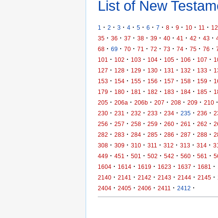
List of New Testame
·
·
·
·
·
·
·
·
·
·
·
1
2
3
4
5
6
7
8
9
10
11
12
·
·
·
·
·
·
·
·
·
35
36
37
38
39
40
41
42
43
·
·
·
·
·
·
·
·
·
68
69
70
71
72
73
74
75
76
·
·
·
·
·
·
·
101
102
103
104
105
106
107
1
·
·
·
·
·
·
·
127
128
129
130
131
132
133
1
·
·
·
·
·
·
·
153
154
155
156
157
158
159
1
·
·
·
·
·
·
·
179
180
181
182
183
184
185
1
·
·
·
·
·
·
205
206a
206b
207
208
209
210
·
·
·
·
·
·
·
230
231
232
233
234
235
236
2
·
·
·
·
·
·
·
256
257
258
259
260
261
262
2
·
·
·
·
·
·
·
282
283
284
285
286
287
288
2
·
·
·
·
·
·
·
308
309
310
311
312
313
314
3
·
·
·
·
·
·
·
449
451
501
502
542
560
561
5
·
·
·
·
·
·
1604
1614
1619
1623
1637
1681
·
·
·
·
·
·
2140
2141
2142
2143
2144
2145
·
·
·
·
·
2404
2405
2406
2411
2412