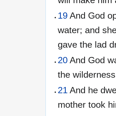
19
And God ope
water; and she 
gave the lad d
20
And God was
the wildernes
21
And he dwel
mother took hi