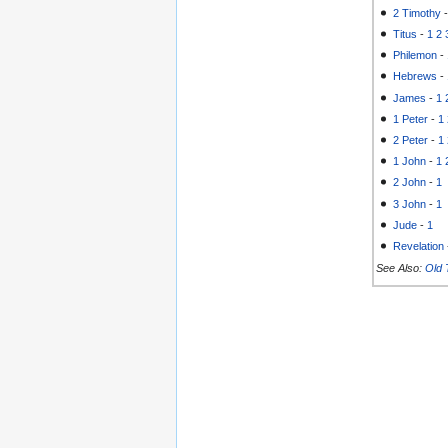
2 Timothy
Titus
-
1
2
Philemon
-
Hebrews
-
James
-
1
1 Peter
-
1
2 Peter
-
1
1 John
-
1
2 John
-
1
3 John
-
1
Jude
-
1
Revelation
See Also:
Old 