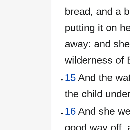
bread, and a b
putting it on h
away: and she
wilderness of
15
And the wat
the child unde
16
And she wen
good way off, 