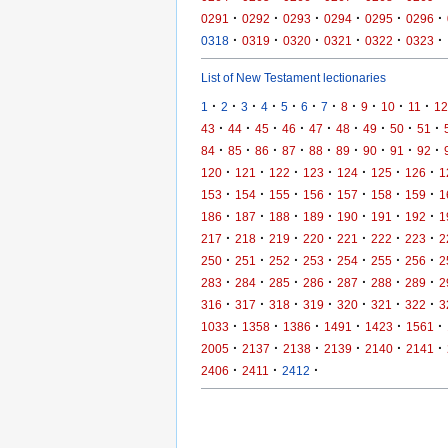
·
·
·
·
·
·
0291
0292
0293
0294
0295
0296
·
·
·
·
·
·
0318
0319
0320
0321
0322
0323
List of New Testament lectionaries
·
·
·
·
·
·
·
·
·
·
·
1
2
3
4
5
6
7
8
9
10
11
12
·
·
·
·
·
·
·
·
·
43
44
45
46
47
48
49
50
51
·
·
·
·
·
·
·
·
·
84
85
86
87
88
89
90
91
92
·
·
·
·
·
·
·
120
121
122
123
124
125
126
1
·
·
·
·
·
·
·
153
154
155
156
157
158
159
1
·
·
·
·
·
·
·
186
187
188
189
190
191
192
1
·
·
·
·
·
·
·
217
218
219
220
221
222
223
2
·
·
·
·
·
·
·
250
251
252
253
254
255
256
2
·
·
·
·
·
·
·
283
284
285
286
287
288
289
2
·
·
·
·
·
·
·
316
317
318
319
320
321
322
3
·
·
·
·
·
·
1033
1358
1386
1491
1423
1561
·
·
·
·
·
·
2005
2137
2138
2139
2140
2141
·
·
·
2406
2411
2412