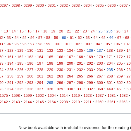
·
·
·
·
·
·
·
·
·
·
·
0297
0298
0299
0300
0301
0302
0303
0304
0305
0306
0307
·
·
·
·
·
·
·
·
·
·
·
·
·
·
·
·
·
13
14
15
16
17
18
19
20
21
22
23
24
25
25b
26
27
·
·
·
·
·
·
·
·
·
·
·
·
·
·
·
·
52
53
54
55
56
57
58
59
60
61
62
63
64
65
66
67
68
·
·
·
·
·
·
·
·
·
·
·
·
·
·
93
94
95
96
97
98
99
100
101
102
103
104
105
106
107
·
·
·
·
·
·
·
·
·
·
·
·
·
27
128
129
130
131
132
133
134
135
136
137
138
139
14
·
·
·
·
·
·
·
·
·
·
·
·
·
60
161
162
163
164
165
166
167
168
169
170
171
172
17
·
·
·
·
·
·
·
·
·
·
·
·
·
93
194
195
196
197
198
199
200
201
202
203
204
205
20
·
·
·
·
·
·
·
·
·
·
·
·
·
24
225
226
227
228
229
230
231
232
233
234
235
236
23
·
·
·
·
·
·
·
·
·
·
·
·
·
57
258
259
260
261
262
263
264
265
266
267
268
269
27
·
·
·
·
·
·
·
·
·
·
·
·
·
90
291
292
293
294
295
296
297
298
299
300
301
302
30
·
·
·
·
·
·
·
·
·
·
·
·
·
23
324
325
326
327
328
329
330
331
332
368
449
451
50
·
·
·
·
·
·
·
·
·
·
·
1575
1598
1599
1602
1604
1614
1619
1623
1637
1681
1682
·
·
·
·
·
·
·
·
·
·
·
2142
2143
2144
2145
2164
2208
2210
2211
2260
2261
2263
New book available with irrefutable evidence for the reading