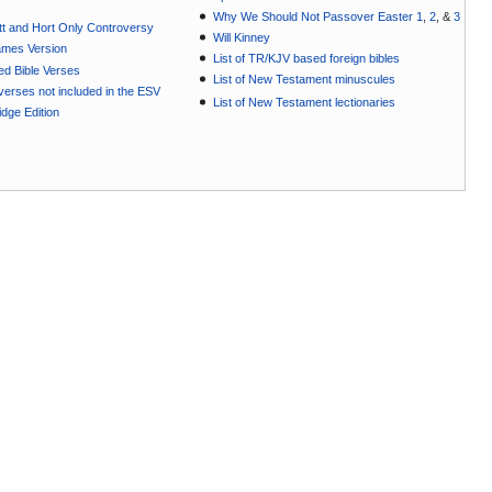
Why We Should Not Passover Easter 1
,
2
, &
3
t and Hort Only Controversy
Will Kinney
ames Version
List of TR/KJV based foreign bibles
ted Bible Verses
List of New Testament minuscules
e verses not included in the ESV
List of New Testament lectionaries
dge Edition