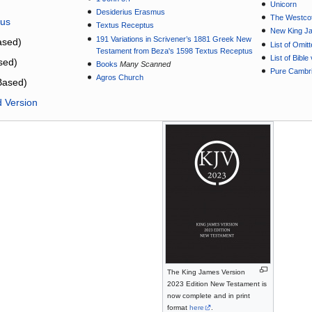
Unicorn
Desiderius Erasmus
The Westcot
tus
Textus Receptus
New King J
191 Variations in Scrivener’s 1881 Greek New
sed)
List of Omit
Testament from Beza's 1598 Textus Receptus
List of Bibl
sed)
Books
Many Scanned
Pure Cambri
Agros Church
Based)
d Version
The King James Version
2023 Edition New Testament is
now complete and in print
format
here
.