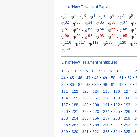
List of New Testament Papyri
1
2
3
4
5
6
7
8
𝔓
·
𝔓
·
𝔓
·
𝔓
·
𝔓
·
𝔓
·
𝔓
·
𝔓
·
32
33
34
35
36
37
3
𝔓
·
𝔓
·
𝔓
·
𝔓
·
𝔓
·
𝔓
·
𝔓
61
62
63
64
65
66
6
𝔓
·
𝔓
·
𝔓
·
𝔓
·
𝔓
·
𝔓
·
𝔓
90
91
92
93
94
95
9
𝔓
·
𝔓
·
𝔓
·
𝔓
·
𝔓
·
𝔓
·
𝔓
116
117
118
119
120
1
𝔓
·
𝔓
·
𝔓
·
𝔓
·
𝔓
·
𝔓
140
𝔓
·
List of New Testament minuscules
·
·
·
·
·
·
·
·
·
·
·
1
2
3
4
5
6
7
8
9
10
11
12
·
·
·
·
·
·
·
·
·
44
45
46
47
48
49
50
51
52
·
·
·
·
·
·
·
·
·
85
86
87
88
89
90
91
92
93
·
·
·
·
·
·
·
121
122
123
124
125
126
127
1
·
·
·
·
·
·
·
154
155
156
157
158
159
160
1
·
·
·
·
·
·
·
187
188
189
190
191
192
193
1
·
·
·
·
·
·
·
220
221
222
223
224
225
226
2
·
·
·
·
·
·
·
253
254
255
256
257
258
259
2
·
·
·
·
·
·
·
286
287
288
289
290
291
292
2
·
·
·
·
·
·
·
319
320
321
322
323
324
325
3