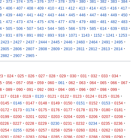
·
·
·
·
·
·
·
·
·
·
·
·
·
2
373
374
375
376
377
378
379
380
381
382
383
384
·
·
·
·
·
·
·
·
·
·
·
·
·
5
406
407
408
409
410
411
412
413
414
415
416
417
·
·
·
·
·
·
·
·
·
·
·
·
·
8
439
440
441
442
443
444
445
446
447
448
449
450
·
·
·
·
·
·
·
·
·
·
·
·
·
1
472
473
474
475
476
477
478
479
480
481
482
483
·
·
·
·
·
·
·
·
·
·
·
·
·
4
505
506
507
543
544
565
566
579
585
614
639
653
·
·
·
·
·
·
·
·
·
·
·
·
0
831
876
891
892
893
918
1071
1143
1152
1241
1253
·
·
·
·
·
·
·
·
·
·
2423
2427
2437
2444
2445
2446
2460
2464
2491
2495
·
·
·
·
·
·
·
·
·
·
2805
2806
2807
2808
2809
2810
2811
2812
2813
2814
·
·
·
2882
2907
2965
·
·
·
·
·
·
·
·
·
·
·
·
23
024
025
026
027
028
029
030
031
032
033
034
·
·
·
·
·
·
·
·
·
·
·
·
·
5
056
057
058
059
060
061
062
063
064
065
066
067
·
·
·
·
·
·
·
·
·
·
·
·
8
089
090
091
092
093
094
095
096
097
098
099
·
·
·
·
·
·
·
·
·
·
0117
0118
0119
0120
0121
0122
0123
0124
0125
0126
·
·
·
·
·
·
·
·
·
·
0145
0146
0147
0148
0149
0150
0151
0152
0153
0154
·
·
·
·
·
·
·
·
·
·
0172
0173
0174
0175
0176
0177
0178
0179
0180
0181
·
·
·
·
·
·
·
·
·
·
0199
0200
0201
0202
0203
0204
0205
0206
0207
0208
·
·
·
·
·
·
·
·
·
·
0226
0227
0228
0229
0230
0231
0232
0234
0235
0236
·
·
·
·
·
·
·
·
·
·
0254
0255
0256
0257
0258
0259
0260
0261
0262
0263
·
·
·
·
·
·
·
·
·
·
0281
0282
0283
0284
0285
0286
0287
0288
0289
0290