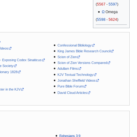
(
5567
-
5597
)
Ω
Omega
(
5598
-
5624
)
Confessional Bibliology
Videos
King James Bible Research Council
Scion of Zion
 - Exposing Codex Sinaiticus
Scion of Zion Versions Compared
le Society
Adullam Films
ionary 1828
KJV Textual Technology
Jonathan Sheffield Videos
Pure Bible Forum
ter in the KJV
David Cloud Articles
Ephesians 3:9