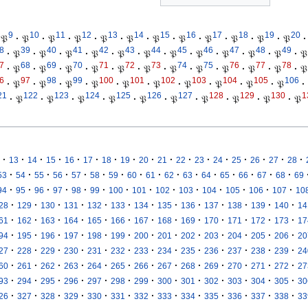
9
10
11
12
13
14
15
16
17
18
19
20
𝔓
·
𝔓
·
𝔓
·
𝔓
·
𝔓
·
𝔓
·
𝔓
·
𝔓
·
𝔓
·
𝔓
·
𝔓
·
𝔓
·
8
39
40
41
42
43
44
45
46
47
48
49
·
𝔓
·
𝔓
·
𝔓
·
𝔓
·
𝔓
·
𝔓
·
𝔓
·
𝔓
·
𝔓
·
𝔓
·
𝔓
·
𝔓
7
68
69
70
71
72
73
74
75
76
77
78
·
𝔓
·
𝔓
·
𝔓
·
𝔓
·
𝔓
·
𝔓
·
𝔓
·
𝔓
·
𝔓
·
𝔓
·
𝔓
·
𝔓
6
97
98
99
100
101
102
103
104
105
106
·
𝔓
·
𝔓
·
𝔓
·
𝔓
·
𝔓
·
𝔓
·
𝔓
·
𝔓
·
𝔓
·
𝔓
·
21
122
123
124
125
126
127
128
129
130
1
·
𝔓
·
𝔓
·
𝔓
·
𝔓
·
𝔓
·
𝔓
·
𝔓
·
𝔓
·
𝔓
·
𝔓
·
·
·
·
·
·
·
·
·
·
·
·
·
·
·
·
·
13
14
15
16
17
18
19
20
21
22
23
24
25
26
27
28
·
·
·
·
·
·
·
·
·
·
·
·
·
·
·
·
53
54
55
56
57
58
59
60
61
62
63
64
65
66
67
68
69
·
·
·
·
·
·
·
·
·
·
·
·
·
·
94
95
96
97
98
99
100
101
102
103
104
105
106
107
10
·
·
·
·
·
·
·
·
·
·
·
·
·
28
129
130
131
132
133
134
135
136
137
138
139
140
14
·
·
·
·
·
·
·
·
·
·
·
·
·
61
162
163
164
165
166
167
168
169
170
171
172
173
17
·
·
·
·
·
·
·
·
·
·
·
·
·
94
195
196
197
198
199
200
201
202
203
204
205
206
20
·
·
·
·
·
·
·
·
·
·
·
·
·
27
228
229
230
231
232
233
234
235
236
237
238
239
24
·
·
·
·
·
·
·
·
·
·
·
·
·
60
261
262
263
264
265
266
267
268
269
270
271
272
27
·
·
·
·
·
·
·
·
·
·
·
·
·
93
294
295
296
297
298
299
300
301
302
303
304
305
30
·
·
·
·
·
·
·
·
·
·
·
·
·
26
327
328
329
330
331
332
333
334
335
336
337
338
33