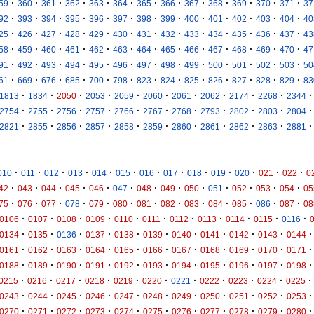
·
·
·
·
·
·
·
·
·
·
·
·
·
59
360
361
362
363
364
365
366
367
368
369
370
371
37
·
·
·
·
·
·
·
·
·
·
·
·
·
92
393
394
395
396
397
398
399
400
401
402
403
404
40
·
·
·
·
·
·
·
·
·
·
·
·
·
25
426
427
428
429
430
431
432
433
434
435
436
437
43
·
·
·
·
·
·
·
·
·
·
·
·
·
58
459
460
461
462
463
464
465
466
467
468
469
470
47
·
·
·
·
·
·
·
·
·
·
·
·
·
91
492
493
494
495
496
497
498
499
500
501
502
503
50
·
·
·
·
·
·
·
·
·
·
·
·
·
61
669
676
685
700
798
823
824
825
826
827
828
829
83
·
·
·
·
·
·
·
·
·
·
·
1813
1834
2050
2053
2059
2060
2061
2062
2174
2268
2344
·
·
·
·
·
·
·
·
·
·
·
2754
2755
2756
2757
2766
2767
2768
2793
2802
2803
2804
·
·
·
·
·
·
·
·
·
·
·
2821
2855
2856
2857
2858
2859
2860
2861
2862
2863
2881
·
·
·
·
·
·
·
·
·
·
·
·
·
010
011
012
013
014
015
016
017
018
019
020
021
022
0
·
·
·
·
·
·
·
·
·
·
·
·
·
42
043
044
045
046
047
048
049
050
051
052
053
054
05
·
·
·
·
·
·
·
·
·
·
·
·
·
75
076
077
078
079
080
081
082
083
084
085
086
087
08
·
·
·
·
·
·
·
·
·
·
·
0106
0107
0108
0109
0110
0111
0112
0113
0114
0115
0116
·
·
·
·
·
·
·
·
·
·
·
0134
0135
0136
0137
0138
0139
0140
0141
0142
0143
0144
·
·
·
·
·
·
·
·
·
·
·
0161
0162
0163
0164
0165
0166
0167
0168
0169
0170
0171
·
·
·
·
·
·
·
·
·
·
·
0188
0189
0190
0191
0192
0193
0194
0195
0196
0197
0198
·
·
·
·
·
·
·
·
·
·
·
0215
0216
0217
0218
0219
0220
0221
0222
0223
0224
0225
·
·
·
·
·
·
·
·
·
·
·
0243
0244
0245
0246
0247
0248
0249
0250
0251
0252
0253
·
·
·
·
·
·
·
·
·
·
·
0270
0271
0272
0273
0274
0275
0276
0277
0278
0279
0280