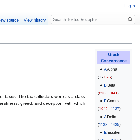
Log in
S
iew source
View history
e
a
r
c
h
Greek
Concordance
Α
Alpha
(
1
-
895
)
Β
Beta
(
896
-
1041
)
 of taxes. The tax collectors were as a class,
Γ
Gamma
harshness, greed, and deception, with which
(
1042
-
1137
)
Δ
Delta
(
1138
-
1435
)
Ε
Epsilon