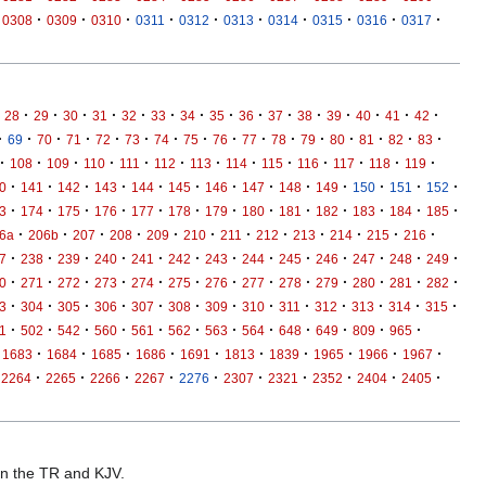
·
·
·
·
·
·
·
·
·
·
0308
0309
0310
0311
0312
0313
0314
0315
0316
0317
·
·
·
·
·
·
·
·
·
·
·
·
·
·
·
28
29
30
31
32
33
34
35
36
37
38
39
40
41
42
·
·
·
·
·
·
·
·
·
·
·
·
·
·
·
·
69
70
71
72
73
74
75
76
77
78
79
80
81
82
83
·
·
·
·
·
·
·
·
·
·
·
·
·
108
109
110
111
112
113
114
115
116
117
118
119
·
·
·
·
·
·
·
·
·
·
·
·
·
0
141
142
143
144
145
146
147
148
149
150
151
152
·
·
·
·
·
·
·
·
·
·
·
·
·
3
174
175
176
177
178
179
180
181
182
183
184
185
·
·
·
·
·
·
·
·
·
·
·
·
6a
206b
207
208
209
210
211
212
213
214
215
216
·
·
·
·
·
·
·
·
·
·
·
·
·
7
238
239
240
241
242
243
244
245
246
247
248
249
·
·
·
·
·
·
·
·
·
·
·
·
·
0
271
272
273
274
275
276
277
278
279
280
281
282
·
·
·
·
·
·
·
·
·
·
·
·
·
3
304
305
306
307
308
309
310
311
312
313
314
315
·
·
·
·
·
·
·
·
·
·
·
·
1
502
542
560
561
562
563
564
648
649
809
965
·
·
·
·
·
·
·
·
·
·
1683
1684
1685
1686
1691
1813
1839
1965
1966
1967
·
·
·
·
·
·
·
·
·
·
2264
2265
2266
2267
2276
2307
2321
2352
2404
2405
 in the TR and KJV.