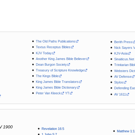
The Old Paths Publications
Berith Press
Textus Receptus Bibles
Nick Sayers 
KJV Today
KJV-Asia
Another King James Bible Believer
Sinaiticus.Net
Dean Burgon Society
Trinitarian Bib
Treasury of Scripture Knowledge
Websters Dict
The Kings Bible
AV Defense
King James Bible Translators
Stylos
King James Bible Dictionary
Defending Eas
Peter Van Kleeck
YT
AV 1611
V 1900
Revelation 16:5
Matthew 1:1
1 John 5:7