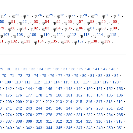
21
22
23
24
25
26
27
28
29
30
31
𝔓
·
𝔓
·
𝔓
·
𝔓
·
𝔓
·
𝔓
·
𝔓
·
𝔓
·
𝔓
·
𝔓
·
𝔓
·
50
51
52
53
54
55
56
57
58
59
60
·
𝔓
·
𝔓
·
𝔓
·
𝔓
·
𝔓
·
𝔓
·
𝔓
·
𝔓
·
𝔓
·
𝔓
·
79
80
81
82
83
84
85
86
87
88
89
·
𝔓
·
𝔓
·
𝔓
·
𝔓
·
𝔓
·
𝔓
·
𝔓
·
𝔓
·
𝔓
·
𝔓
·
107
108
109
110
111
112
113
114
115
𝔓
·
𝔓
·
𝔓
·
𝔓
·
𝔓
·
𝔓
·
𝔓
·
𝔓
·
𝔓
·
31
132
133
134
135
136
137
138
139
·
𝔓
·
𝔓
·
𝔓
·
𝔓
·
𝔓
·
𝔓
·
𝔓
·
𝔓
·
·
·
·
·
·
·
·
·
·
·
·
·
·
·
·
29
30
31
32
33
34
35
36
37
38
39
40
41
42
43
·
·
·
·
·
·
·
·
·
·
·
·
·
·
·
·
70
71
72
73
74
75
76
77
78
79
80
81
82
83
84
·
·
·
·
·
·
·
·
·
·
·
·
·
8
109
110
111
112
113
114
115
116
117
118
119
120
·
·
·
·
·
·
·
·
·
·
·
·
·
1
142
143
144
145
146
147
148
149
150
151
152
153
·
·
·
·
·
·
·
·
·
·
·
·
·
4
175
176
177
178
179
180
181
182
183
184
185
186
·
·
·
·
·
·
·
·
·
·
·
·
·
7
208
209
210
211
212
213
214
215
216
217
218
219
·
·
·
·
·
·
·
·
·
·
·
·
·
0
241
242
243
244
245
246
247
248
249
250
251
252
·
·
·
·
·
·
·
·
·
·
·
·
·
3
274
275
276
277
278
279
280
281
282
283
284
285
·
·
·
·
·
·
·
·
·
·
·
·
·
6
307
308
309
310
311
312
313
314
315
316
317
318
·
·
·
·
·
·
·
·
·
·
·
·
·
9
340
341
342
343
344
345
346
347
348
349
350
351