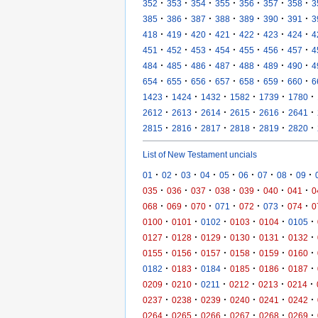
·
·
·
·
·
·
·
352
353
354
355
356
357
358
3
·
·
·
·
·
·
·
385
386
387
388
389
390
391
3
·
·
·
·
·
·
·
418
419
420
421
422
423
424
4
·
·
·
·
·
·
·
451
452
453
454
455
456
457
4
·
·
·
·
·
·
·
484
485
486
487
488
489
490
4
·
·
·
·
·
·
·
654
655
656
657
658
659
660
6
·
·
·
·
·
·
1423
1424
1432
1582
1739
1780
·
·
·
·
·
·
2612
2613
2614
2615
2616
2641
·
·
·
·
·
·
2815
2816
2817
2818
2819
2820
List of New Testament uncials
·
·
·
·
·
·
·
·
·
01
02
03
04
05
06
07
08
09
·
·
·
·
·
·
·
035
036
037
038
039
040
041
0
·
·
·
·
·
·
·
068
069
070
071
072
073
074
0
·
·
·
·
·
·
0100
0101
0102
0103
0104
0105
·
·
·
·
·
·
0127
0128
0129
0130
0131
0132
·
·
·
·
·
·
0155
0156
0157
0158
0159
0160
·
·
·
·
·
·
0182
0183
0184
0185
0186
0187
·
·
·
·
·
·
0209
0210
0211
0212
0213
0214
·
·
·
·
·
·
0237
0238
0239
0240
0241
0242
·
·
·
·
·
·
0264
0265
0266
0267
0268
0269