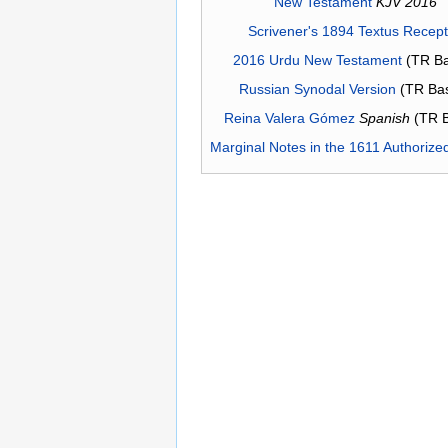
New Testament
KJV 2016
Scrivener's 1894 Textus Recep
2016 Urdu New Testament
(TR Ba
Russian Synodal Version
(TR Ba
Reina Valera Gómez
Spanish
(TR 
Marginal Notes in the 1611 Authorize