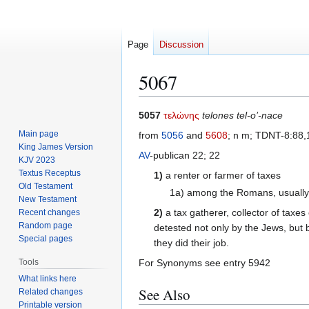
Page
Discussion
5067
Jump
Jump
5057
τελώνης
telones tel-o’-nace
to
to
Main page
from
5056
and
5608
; n m; TDNT-8:88
navigation
search
King James Version
AV
-publican 22; 22
KJV 2023
Textus Receptus
1)
a renter or farmer of taxes
Old Testament
1a) among the Romans, usually
New Testament
2)
a tax gatherer, collector of taxes
Recent changes
Random page
detested not only by the Jews, but 
Special pages
they did their job.
Tools
For Synonyms see entry 5942
What links here
See Also
Related changes
Printable version