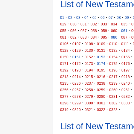
List of New Testam
·
·
·
·
·
·
·
·
·
01
02
03
04
05
06
07
08
09
·
·
·
·
·
·
·
029
030
031
032
033
034
035
0
·
·
·
·
·
·
·
055
056
057
058
059
060
061
0
·
·
·
·
·
·
·
081
082
083
084
085
086
087
0
·
·
·
·
·
·
0106
0107
0108
0109
0110
0111
·
·
·
·
·
·
0128
0129
0130
0131
0132
0134
·
·
·
·
·
·
0150
0151
0152
0153
0154
0155
·
·
·
·
·
·
0171
0172
0173
0174
0175
0176
·
·
·
·
·
·
0192
0193
0194
0195
0196
0197
·
·
·
·
·
·
0213
0214
0215
0216
0217
0218
·
·
·
·
·
·
0235
0236
0237
0238
0239
0240
·
·
·
·
·
·
0256
0257
0258
0259
0260
0261
·
·
·
·
·
·
0277
0278
0279
0280
0281
0282
·
·
·
·
·
·
0298
0299
0300
0301
0302
0303
·
·
·
·
·
0319
0320
0321
0322
0323
List of New Testame