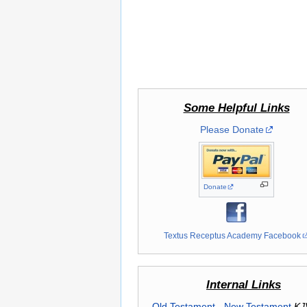
Some Helpful Links
Please Donate
Donate
Textus Receptus Academy Facebook
Internal Links
Old Testament
-
New Testament
KJ