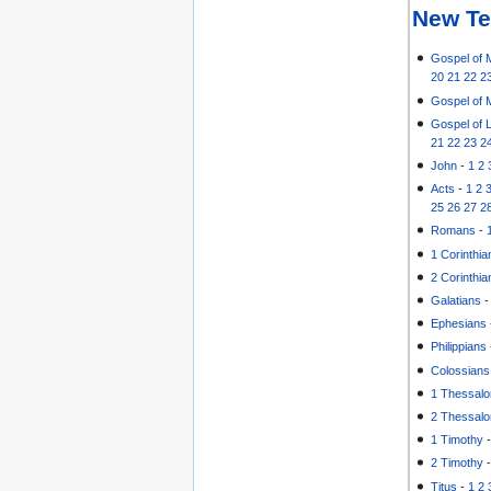
New Te
Gospel of 
20
21
22
2
Gospel of 
Gospel of 
21
22
23
2
John
-
1
2
Acts
-
1
2
25
26
27
2
Romans
-
1 Corinthia
2 Corinthia
Galatians
Ephesians
Philippians
Colossians
1 Thessalo
2 Thessalo
1 Timothy
2 Timothy
Titus
-
1
2