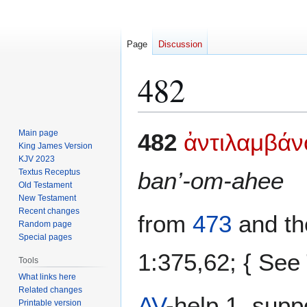
Page
Discussion
482
Jump
Jump
Main page
482
ἀντιλαμβάν
to
to
King James Version
KJV 2023
navigation
search
Textus Receptus
ban’-om-ahee
Old Testament
New Testament
Recent changes
from
473
and th
Random page
Special pages
1:375,62; { Se
Tools
What links here
Related changes
AV
-help 1, supp
Printable version