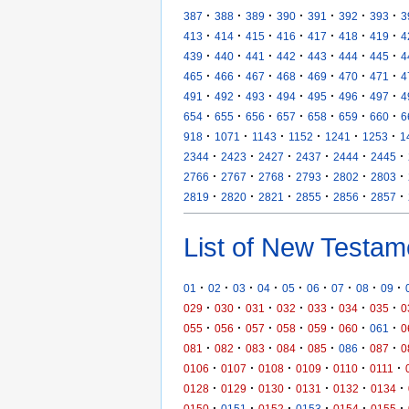
·
·
·
·
·
·
·
387
388
389
390
391
392
393
3
·
·
·
·
·
·
·
413
414
415
416
417
418
419
4
·
·
·
·
·
·
·
439
440
441
442
443
444
445
4
·
·
·
·
·
·
·
465
466
467
468
469
470
471
4
·
·
·
·
·
·
·
491
492
493
494
495
496
497
4
·
·
·
·
·
·
·
654
655
656
657
658
659
660
6
·
·
·
·
·
·
918
1071
1143
1152
1241
1253
1
·
·
·
·
·
·
2344
2423
2427
2437
2444
2445
·
·
·
·
·
·
2766
2767
2768
2793
2802
2803
·
·
·
·
·
·
2819
2820
2821
2855
2856
2857
List of New Testam
·
·
·
·
·
·
·
·
·
01
02
03
04
05
06
07
08
09
·
·
·
·
·
·
·
029
030
031
032
033
034
035
0
·
·
·
·
·
·
·
055
056
057
058
059
060
061
0
·
·
·
·
·
·
·
081
082
083
084
085
086
087
0
·
·
·
·
·
·
0106
0107
0108
0109
0110
0111
·
·
·
·
·
·
0128
0129
0130
0131
0132
0134
·
·
·
·
·
·
0150
0151
0152
0153
0154
0155