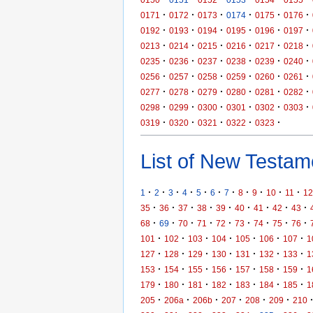
·
·
·
·
·
·
0171
0172
0173
0174
0175
0176
·
·
·
·
·
·
0192
0193
0194
0195
0196
0197
·
·
·
·
·
·
0213
0214
0215
0216
0217
0218
·
·
·
·
·
·
0235
0236
0237
0238
0239
0240
·
·
·
·
·
·
0256
0257
0258
0259
0260
0261
·
·
·
·
·
·
0277
0278
0279
0280
0281
0282
·
·
·
·
·
·
0298
0299
0300
0301
0302
0303
·
·
·
·
·
0319
0320
0321
0322
0323
List of New Testame
·
·
·
·
·
·
·
·
·
·
·
1
2
3
4
5
6
7
8
9
10
11
12
·
·
·
·
·
·
·
·
·
35
36
37
38
39
40
41
42
43
·
·
·
·
·
·
·
·
·
68
69
70
71
72
73
74
75
76
·
·
·
·
·
·
·
101
102
103
104
105
106
107
1
·
·
·
·
·
·
·
127
128
129
130
131
132
133
1
·
·
·
·
·
·
·
153
154
155
156
157
158
159
1
·
·
·
·
·
·
·
179
180
181
182
183
184
185
1
·
·
·
·
·
·
205
206a
206b
207
208
209
210