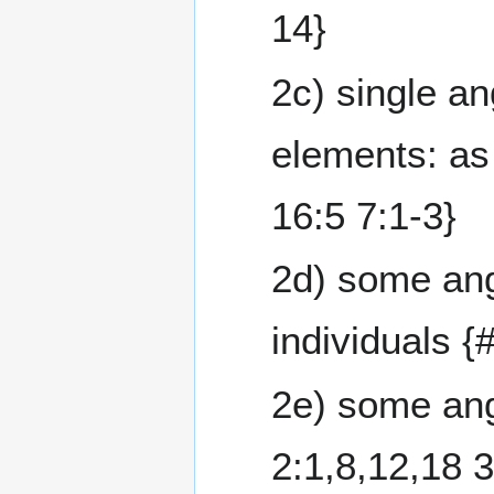
14}
2c) single a
elements: as
16:5 7:1-3}
2d) some ang
individuals {
2e) some ang
2:1,8,12,18 3