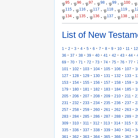
95
96
97
98
99
100
𝔓
·
𝔓
·
𝔓
·
𝔓
·
𝔓
·
𝔓
·
𝔓
115
116
117
118
119
1
𝔓
·
𝔓
·
𝔓
·
𝔓
·
𝔓
·
𝔓
134
135
136
137
138
1
𝔓
·
𝔓
·
𝔓
·
𝔓
·
𝔓
·
𝔓
List of New Testam
·
·
·
·
·
·
·
·
·
·
·
1
2
3
4
5
6
7
8
9
10
11
12
·
·
·
·
·
·
·
·
·
36
37
38
39
40
41
42
43
44
·
·
·
·
·
·
·
·
·
69
70
71
72
73
74
75
76
77
·
·
·
·
·
·
·
101
102
103
104
105
106
107
1
·
·
·
·
·
·
·
127
128
129
130
131
132
133
1
·
·
·
·
·
·
·
153
154
155
156
157
158
159
1
·
·
·
·
·
·
·
179
180
181
182
183
184
185
1
·
·
·
·
·
·
·
205
206
207
208
209
210
211
2
·
·
·
·
·
·
·
231
232
233
234
235
236
237
2
·
·
·
·
·
·
·
257
258
259
260
261
262
263
2
·
·
·
·
·
·
·
283
284
285
286
287
288
289
2
·
·
·
·
·
·
·
309
310
311
312
313
314
315
3
·
·
·
·
·
·
·
335
336
337
338
339
340
341
3
·
·
·
·
·
·
·
361
362
363
364
365
366
367
3