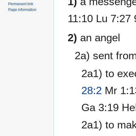
1)
a messenger
Permanent link
Page information
11:10 Lu 7:27 
2)
an angel
2a) sent fro
2a1) to ex
28:2
Mr 1:1
Ga 3:19 He
2a1) to ma