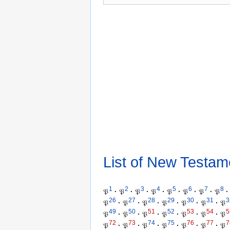
List of New Testam
1
2
3
4
5
6
7
8
𝔓
·
𝔓
·
𝔓
·
𝔓
·
𝔓
·
𝔓
·
𝔓
·
𝔓
·
26
27
28
29
30
31
3
𝔓
·
𝔓
·
𝔓
·
𝔓
·
𝔓
·
𝔓
·
𝔓
49
50
51
52
53
54
5
𝔓
·
𝔓
·
𝔓
·
𝔓
·
𝔓
·
𝔓
·
𝔓
72
73
74
75
76
77
7
𝔓
·
𝔓
·
𝔓
·
𝔓
·
𝔓
·
𝔓
·
𝔓