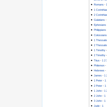
Romans
-
1 Corinthia
2 Corinthia
Galatians
Ephesians
Philippians
Colossians
1 Thessalo
2 Thessalo
1 Timothy
2 Timothy
Titus
-
1
2
Philemon
-
Hebrews
-
James
-
1
1 Peter
-
1
2 Peter
-
1
1 John
-
1
2 John
-
1
3 John
-
1
Jude
-
1