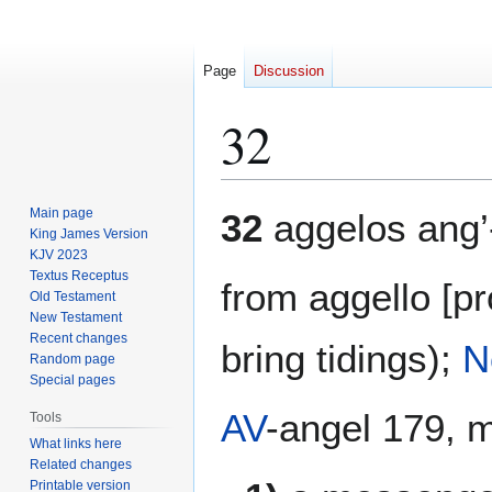
Page
Discussion
32
Jump
Jump
Main page
32
aggelos ang’
to
to
King James Version
KJV 2023
navigation
search
Textus Receptus
from aggello [p
Old Testament
New Testament
Recent changes
bring tidings);
N
Random page
Special pages
AV
-angel 179, 
Tools
What links here
Related changes
Printable version