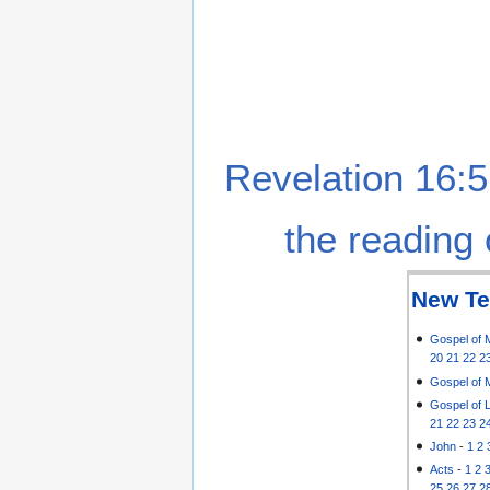
Revelation 16:5
the reading 
New Te
Gospel of 
20
21
22
2
Gospel of 
Gospel of 
21
22
23
2
John
-
1
2
Acts
-
1
2
25
26
27
2