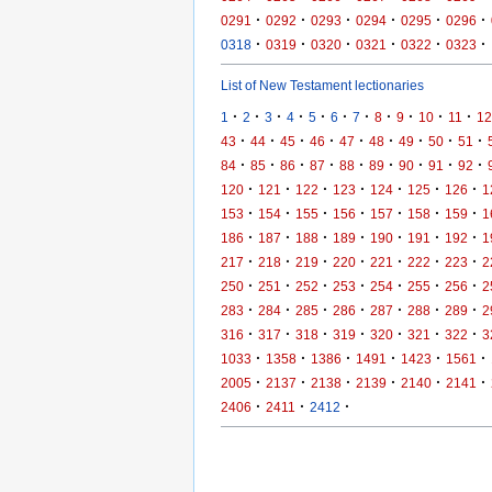
·
·
·
·
·
·
0291
0292
0293
0294
0295
0296
·
·
·
·
·
·
0318
0319
0320
0321
0322
0323
List of New Testament lectionaries
·
·
·
·
·
·
·
·
·
·
·
1
2
3
4
5
6
7
8
9
10
11
12
·
·
·
·
·
·
·
·
·
43
44
45
46
47
48
49
50
51
·
·
·
·
·
·
·
·
·
84
85
86
87
88
89
90
91
92
·
·
·
·
·
·
·
120
121
122
123
124
125
126
1
·
·
·
·
·
·
·
153
154
155
156
157
158
159
1
·
·
·
·
·
·
·
186
187
188
189
190
191
192
1
·
·
·
·
·
·
·
217
218
219
220
221
222
223
2
·
·
·
·
·
·
·
250
251
252
253
254
255
256
2
·
·
·
·
·
·
·
283
284
285
286
287
288
289
2
·
·
·
·
·
·
·
316
317
318
319
320
321
322
3
·
·
·
·
·
·
1033
1358
1386
1491
1423
1561
·
·
·
·
·
·
2005
2137
2138
2139
2140
2141
·
·
·
2406
2411
2412