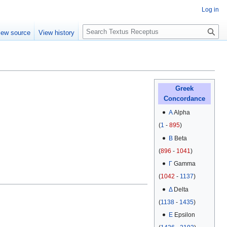
Log in
S
iew source
View history
e
a
r
c
h
Greek
Concordance
Α
Alpha
(
1
-
895
)
Β
Beta
(
896
-
1041
)
Γ
Gamma
(
1042
-
1137
)
Δ
Delta
(
1138
-
1435
)
Ε
Epsilon