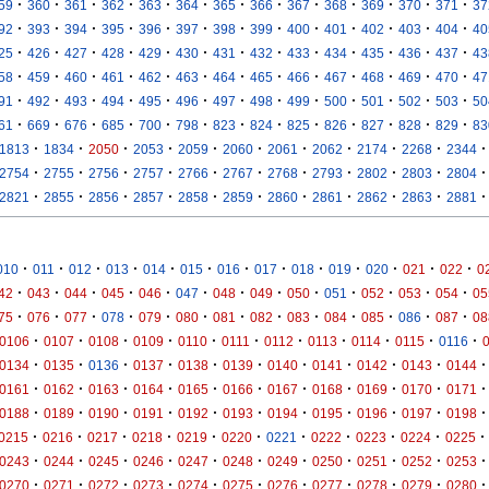
·
·
·
·
·
·
·
·
·
·
·
·
·
59
360
361
362
363
364
365
366
367
368
369
370
371
37
·
·
·
·
·
·
·
·
·
·
·
·
·
92
393
394
395
396
397
398
399
400
401
402
403
404
40
·
·
·
·
·
·
·
·
·
·
·
·
·
25
426
427
428
429
430
431
432
433
434
435
436
437
43
·
·
·
·
·
·
·
·
·
·
·
·
·
58
459
460
461
462
463
464
465
466
467
468
469
470
47
·
·
·
·
·
·
·
·
·
·
·
·
·
91
492
493
494
495
496
497
498
499
500
501
502
503
50
·
·
·
·
·
·
·
·
·
·
·
·
·
61
669
676
685
700
798
823
824
825
826
827
828
829
83
·
·
·
·
·
·
·
·
·
·
·
1813
1834
2050
2053
2059
2060
2061
2062
2174
2268
2344
·
·
·
·
·
·
·
·
·
·
·
2754
2755
2756
2757
2766
2767
2768
2793
2802
2803
2804
·
·
·
·
·
·
·
·
·
·
·
2821
2855
2856
2857
2858
2859
2860
2861
2862
2863
2881
·
·
·
·
·
·
·
·
·
·
·
·
·
010
011
012
013
014
015
016
017
018
019
020
021
022
0
·
·
·
·
·
·
·
·
·
·
·
·
·
42
043
044
045
046
047
048
049
050
051
052
053
054
05
·
·
·
·
·
·
·
·
·
·
·
·
·
75
076
077
078
079
080
081
082
083
084
085
086
087
08
·
·
·
·
·
·
·
·
·
·
·
0106
0107
0108
0109
0110
0111
0112
0113
0114
0115
0116
·
·
·
·
·
·
·
·
·
·
·
0134
0135
0136
0137
0138
0139
0140
0141
0142
0143
0144
·
·
·
·
·
·
·
·
·
·
·
0161
0162
0163
0164
0165
0166
0167
0168
0169
0170
0171
·
·
·
·
·
·
·
·
·
·
·
0188
0189
0190
0191
0192
0193
0194
0195
0196
0197
0198
·
·
·
·
·
·
·
·
·
·
·
0215
0216
0217
0218
0219
0220
0221
0222
0223
0224
0225
·
·
·
·
·
·
·
·
·
·
·
0243
0244
0245
0246
0247
0248
0249
0250
0251
0252
0253
·
·
·
·
·
·
·
·
·
·
·
0270
0271
0272
0273
0274
0275
0276
0277
0278
0279
0280