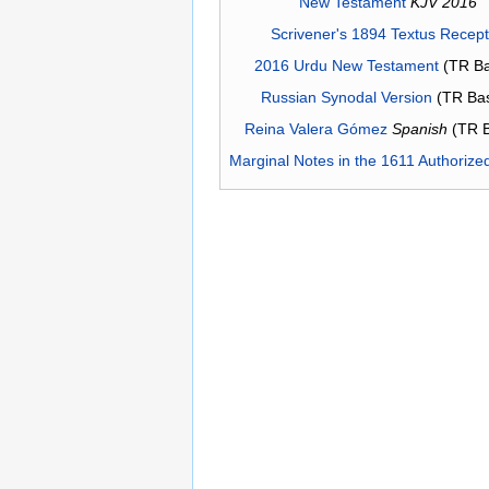
New Testament
KJV 2016
Scrivener's 1894 Textus Recep
2016 Urdu New Testament
(TR Ba
Russian Synodal Version
(TR Ba
Reina Valera Gómez
Spanish
(TR 
Marginal Notes in the 1611 Authorize