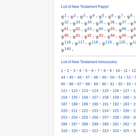
List of New Testament Papyri
1
2
3
4
5
6
7
8
𝔓
·
𝔓
·
𝔓
·
𝔓
·
𝔓
·
𝔓
·
𝔓
·
𝔓
·
32
33
34
35
36
37
3
𝔓
·
𝔓
·
𝔓
·
𝔓
·
𝔓
·
𝔓
·
𝔓
61
62
63
64
65
66
6
𝔓
·
𝔓
·
𝔓
·
𝔓
·
𝔓
·
𝔓
·
𝔓
90
91
92
93
94
95
9
𝔓
·
𝔓
·
𝔓
·
𝔓
·
𝔓
·
𝔓
·
𝔓
116
117
118
119
120
1
𝔓
·
𝔓
·
𝔓
·
𝔓
·
𝔓
·
𝔓
140
𝔓
·
List of New Testament minuscules
·
·
·
·
·
·
·
·
·
·
·
1
2
3
4
5
6
7
8
9
10
11
12
·
·
·
·
·
·
·
·
·
44
45
46
47
48
49
50
51
52
·
·
·
·
·
·
·
·
·
85
86
87
88
89
90
91
92
93
·
·
·
·
·
·
·
121
122
123
124
125
126
127
1
·
·
·
·
·
·
·
154
155
156
157
158
159
160
1
·
·
·
·
·
·
·
187
188
189
190
191
192
193
1
·
·
·
·
·
·
·
220
221
222
223
224
225
226
2
·
·
·
·
·
·
·
253
254
255
256
257
258
259
2
·
·
·
·
·
·
·
286
287
288
289
290
291
292
2
·
·
·
·
·
·
·
319
320
321
322
323
324
325
3