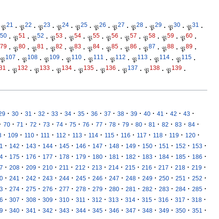
21
22
23
24
25
26
27
28
29
30
31
𝔓
·
𝔓
·
𝔓
·
𝔓
·
𝔓
·
𝔓
·
𝔓
·
𝔓
·
𝔓
·
𝔓
·
𝔓
·
50
51
52
53
54
55
56
57
58
59
60
·
𝔓
·
𝔓
·
𝔓
·
𝔓
·
𝔓
·
𝔓
·
𝔓
·
𝔓
·
𝔓
·
𝔓
·
79
80
81
82
83
84
85
86
87
88
89
·
𝔓
·
𝔓
·
𝔓
·
𝔓
·
𝔓
·
𝔓
·
𝔓
·
𝔓
·
𝔓
·
𝔓
·
107
108
109
110
111
112
113
114
115
𝔓
·
𝔓
·
𝔓
·
𝔓
·
𝔓
·
𝔓
·
𝔓
·
𝔓
·
𝔓
·
31
132
133
134
135
136
137
138
139
·
𝔓
·
𝔓
·
𝔓
·
𝔓
·
𝔓
·
𝔓
·
𝔓
·
𝔓
·
·
·
·
·
·
·
·
·
·
·
·
·
·
·
·
29
30
31
32
33
34
35
36
37
38
39
40
41
42
43
·
·
·
·
·
·
·
·
·
·
·
·
·
·
·
·
70
71
72
73
74
75
76
77
78
79
80
81
82
83
84
·
·
·
·
·
·
·
·
·
·
·
·
·
8
109
110
111
112
113
114
115
116
117
118
119
120
·
·
·
·
·
·
·
·
·
·
·
·
·
1
142
143
144
145
146
147
148
149
150
151
152
153
·
·
·
·
·
·
·
·
·
·
·
·
·
4
175
176
177
178
179
180
181
182
183
184
185
186
·
·
·
·
·
·
·
·
·
·
·
·
·
7
208
209
210
211
212
213
214
215
216
217
218
219
·
·
·
·
·
·
·
·
·
·
·
·
·
0
241
242
243
244
245
246
247
248
249
250
251
252
·
·
·
·
·
·
·
·
·
·
·
·
·
3
274
275
276
277
278
279
280
281
282
283
284
285
·
·
·
·
·
·
·
·
·
·
·
·
·
6
307
308
309
310
311
312
313
314
315
316
317
318
·
·
·
·
·
·
·
·
·
·
·
·
·
9
340
341
342
343
344
345
346
347
348
349
350
351