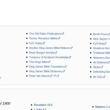
The Old Paths Publications
Berith Press
Textus Receptus Bibles
Nick Sayers 
KJV Today
KJV-Asia
Another King James Bible Believer
Sinaiticus.Net
Dean Burgon Society
Trinitarian Bib
Treasury of Scripture Knowledge
Websters Dict
The Kings Bible
AV Defense
King James Bible Translators
Stylos
King James Bible Dictionary
Defending Eas
Peter Van Kleeck
YT
AV 1611
V 1900
Revelation 16:5
Matthew 1:1
1 John 5:7