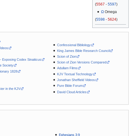
(
5567
-
5597
)
Ω
Omega
(
5598
-
5624
)
Confessional Bibliology
Videos
King James Bible Research Council
Scion of Zion
 - Exposing Codex Sinaiticus
Scion of Zion Versions Compared
le Society
Adullam Films
ionary 1828
KJV Textual Technology
Jonathan Sheffield Videos
Pure Bible Forum
ter in the KJV
David Cloud Articles
Ephesians 3:9