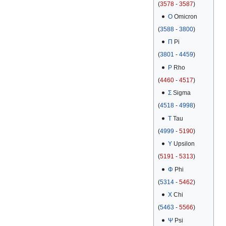
(
3578
-
3587
)
Ο
Omicron
(
3588
-
3800
)
Π
Pi
(
3801
-
4459
)
Ρ
Rho
(
4460
-
4517
)
Σ
Sigma
(
4518
-
4998
)
Τ
Tau
(
4999
-
5190
)
Υ
Upsilon
(
5191
-
5313
)
Φ
Phi
(
5314
-
5462
)
Χ
Chi
(
5463
-
5566
)
Ψ
Psi