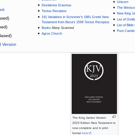
Unicorn
Desiderius Erasmus
The Westcot
tus
Textus Receptus
New King J
191 Variations in Scrivener’s 1881 Greek New
sed)
List of Omit
Testament from Beza's 1598 Textus Receptus
List of Bibl
sed)
Books
Many Scanned
Pure Cambri
Agros Church
Based)
d Version
The King James Version
2023 Edition New Testament is
now complete and in print
format
here
.