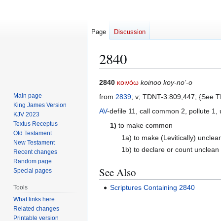
Page
Discussion
2840
Jump
Jump
2840
κοινόω
koinoo koy-no’-o
to
to
Main page
from
2839
; v; TDNT-3:809,447; {See 
navigation
search
King James Version
AV
-defile 11, call common 2, pollute 1,
KJV 2023
Textus Receptus
1)
to make common
Old Testament
1a) to make (Levitically) unclea
New Testament
1b) to declare or count unclean
Recent changes
Random page
See Also
Special pages
Scriptures Containing 2840
Tools
What links here
Related changes
Printable version