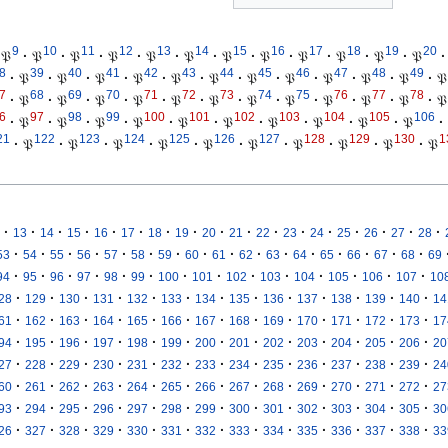
9
10
11
12
13
14
15
16
17
18
19
20
𝔓
·
𝔓
·
𝔓
·
𝔓
·
𝔓
·
𝔓
·
𝔓
·
𝔓
·
𝔓
·
𝔓
·
𝔓
·
𝔓
·
8
39
40
41
42
43
44
45
46
47
48
49
·
𝔓
·
𝔓
·
𝔓
·
𝔓
·
𝔓
·
𝔓
·
𝔓
·
𝔓
·
𝔓
·
𝔓
·
𝔓
·
𝔓
7
68
69
70
71
72
73
74
75
76
77
78
·
𝔓
·
𝔓
·
𝔓
·
𝔓
·
𝔓
·
𝔓
·
𝔓
·
𝔓
·
𝔓
·
𝔓
·
𝔓
·
𝔓
6
97
98
99
100
101
102
103
104
105
106
·
𝔓
·
𝔓
·
𝔓
·
𝔓
·
𝔓
·
𝔓
·
𝔓
·
𝔓
·
𝔓
·
𝔓
·
21
122
123
124
125
126
127
128
129
130
1
·
𝔓
·
𝔓
·
𝔓
·
𝔓
·
𝔓
·
𝔓
·
𝔓
·
𝔓
·
𝔓
·
𝔓
·
·
·
·
·
·
·
·
·
·
·
·
·
·
·
·
·
13
14
15
16
17
18
19
20
21
22
23
24
25
26
27
28
·
·
·
·
·
·
·
·
·
·
·
·
·
·
·
·
53
54
55
56
57
58
59
60
61
62
63
64
65
66
67
68
69
·
·
·
·
·
·
·
·
·
·
·
·
·
·
94
95
96
97
98
99
100
101
102
103
104
105
106
107
10
·
·
·
·
·
·
·
·
·
·
·
·
·
28
129
130
131
132
133
134
135
136
137
138
139
140
14
·
·
·
·
·
·
·
·
·
·
·
·
·
61
162
163
164
165
166
167
168
169
170
171
172
173
17
·
·
·
·
·
·
·
·
·
·
·
·
·
94
195
196
197
198
199
200
201
202
203
204
205
206
20
·
·
·
·
·
·
·
·
·
·
·
·
·
27
228
229
230
231
232
233
234
235
236
237
238
239
24
·
·
·
·
·
·
·
·
·
·
·
·
·
60
261
262
263
264
265
266
267
268
269
270
271
272
27
·
·
·
·
·
·
·
·
·
·
·
·
·
93
294
295
296
297
298
299
300
301
302
303
304
305
30
·
·
·
·
·
·
·
·
·
·
·
·
·
26
327
328
329
330
331
332
333
334
335
336
337
338
33