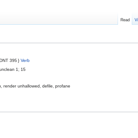
Read
V
TDNT 395 }
Verb
 unclean 1; 15
n, render unhallowed, defile, profane