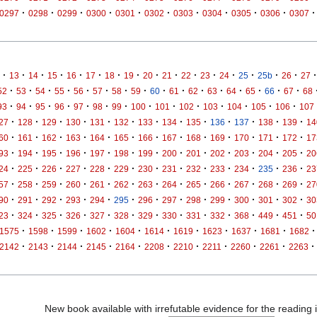
·
·
·
·
·
·
·
·
·
·
·
0297
0298
0299
0300
0301
0302
0303
0304
0305
0306
0307
·
·
·
·
·
·
·
·
·
·
·
·
·
·
·
·
·
13
14
15
16
17
18
19
20
21
22
23
24
25
25b
26
27
·
·
·
·
·
·
·
·
·
·
·
·
·
·
·
·
52
53
54
55
56
57
58
59
60
61
62
63
64
65
66
67
68
·
·
·
·
·
·
·
·
·
·
·
·
·
·
93
94
95
96
97
98
99
100
101
102
103
104
105
106
107
·
·
·
·
·
·
·
·
·
·
·
·
·
27
128
129
130
131
132
133
134
135
136
137
138
139
14
·
·
·
·
·
·
·
·
·
·
·
·
·
60
161
162
163
164
165
166
167
168
169
170
171
172
17
·
·
·
·
·
·
·
·
·
·
·
·
·
93
194
195
196
197
198
199
200
201
202
203
204
205
20
·
·
·
·
·
·
·
·
·
·
·
·
·
24
225
226
227
228
229
230
231
232
233
234
235
236
23
·
·
·
·
·
·
·
·
·
·
·
·
·
57
258
259
260
261
262
263
264
265
266
267
268
269
27
·
·
·
·
·
·
·
·
·
·
·
·
·
90
291
292
293
294
295
296
297
298
299
300
301
302
30
·
·
·
·
·
·
·
·
·
·
·
·
·
23
324
325
326
327
328
329
330
331
332
368
449
451
50
·
·
·
·
·
·
·
·
·
·
·
1575
1598
1599
1602
1604
1614
1619
1623
1637
1681
1682
·
·
·
·
·
·
·
·
·
·
·
2142
2143
2144
2145
2164
2208
2210
2211
2260
2261
2263
New book available with irrefutable evidence for the reading