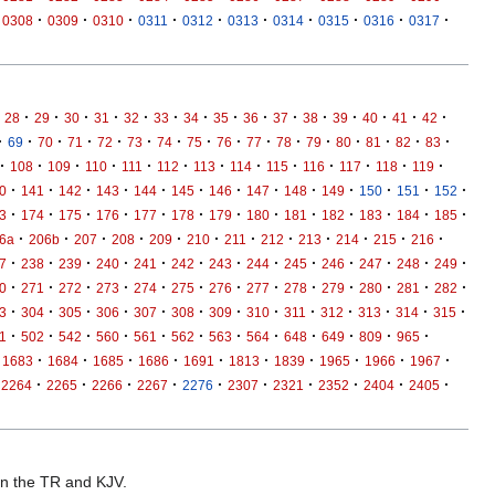
·
·
·
·
·
·
·
·
·
·
0308
0309
0310
0311
0312
0313
0314
0315
0316
0317
·
·
·
·
·
·
·
·
·
·
·
·
·
·
·
28
29
30
31
32
33
34
35
36
37
38
39
40
41
42
·
·
·
·
·
·
·
·
·
·
·
·
·
·
·
·
69
70
71
72
73
74
75
76
77
78
79
80
81
82
83
·
·
·
·
·
·
·
·
·
·
·
·
·
108
109
110
111
112
113
114
115
116
117
118
119
·
·
·
·
·
·
·
·
·
·
·
·
·
0
141
142
143
144
145
146
147
148
149
150
151
152
·
·
·
·
·
·
·
·
·
·
·
·
·
3
174
175
176
177
178
179
180
181
182
183
184
185
·
·
·
·
·
·
·
·
·
·
·
·
6a
206b
207
208
209
210
211
212
213
214
215
216
·
·
·
·
·
·
·
·
·
·
·
·
·
7
238
239
240
241
242
243
244
245
246
247
248
249
·
·
·
·
·
·
·
·
·
·
·
·
·
0
271
272
273
274
275
276
277
278
279
280
281
282
·
·
·
·
·
·
·
·
·
·
·
·
·
3
304
305
306
307
308
309
310
311
312
313
314
315
·
·
·
·
·
·
·
·
·
·
·
·
1
502
542
560
561
562
563
564
648
649
809
965
·
·
·
·
·
·
·
·
·
·
1683
1684
1685
1686
1691
1813
1839
1965
1966
1967
·
·
·
·
·
·
·
·
·
·
2264
2265
2266
2267
2276
2307
2321
2352
2404
2405
 in the TR and KJV.