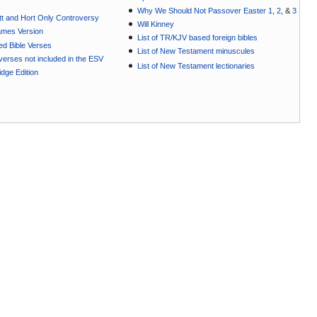
Why We Should Not Passover Easter 1
,
2
, &
3
t and Hort Only Controversy
Will Kinney
ames Version
List of TR/KJV based foreign bibles
ted Bible Verses
List of New Testament minuscules
e verses not included in the ESV
List of New Testament lectionaries
dge Edition