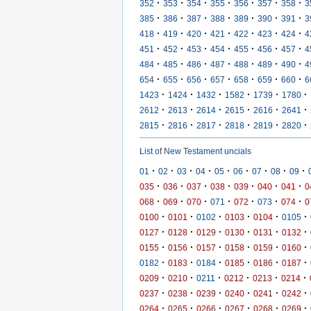
·
·
·
·
·
·
·
352
353
354
355
356
357
358
3
·
·
·
·
·
·
·
385
386
387
388
389
390
391
3
·
·
·
·
·
·
·
418
419
420
421
422
423
424
4
·
·
·
·
·
·
·
451
452
453
454
455
456
457
4
·
·
·
·
·
·
·
484
485
486
487
488
489
490
4
·
·
·
·
·
·
·
654
655
656
657
658
659
660
6
·
·
·
·
·
·
1423
1424
1432
1582
1739
1780
·
·
·
·
·
·
2612
2613
2614
2615
2616
2641
·
·
·
·
·
·
2815
2816
2817
2818
2819
2820
List of New Testament uncials
·
·
·
·
·
·
·
·
·
01
02
03
04
05
06
07
08
09
·
·
·
·
·
·
·
035
036
037
038
039
040
041
0
·
·
·
·
·
·
·
068
069
070
071
072
073
074
0
·
·
·
·
·
·
0100
0101
0102
0103
0104
0105
·
·
·
·
·
·
0127
0128
0129
0130
0131
0132
·
·
·
·
·
·
0155
0156
0157
0158
0159
0160
·
·
·
·
·
·
0182
0183
0184
0185
0186
0187
·
·
·
·
·
·
0209
0210
0211
0212
0213
0214
·
·
·
·
·
·
0237
0238
0239
0240
0241
0242
·
·
·
·
·
·
0264
0265
0266
0267
0268
0269