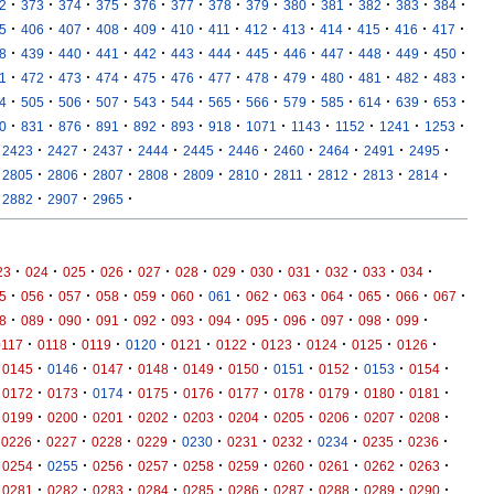
·
·
·
·
·
·
·
·
·
·
·
·
·
2
373
374
375
376
377
378
379
380
381
382
383
384
·
·
·
·
·
·
·
·
·
·
·
·
·
5
406
407
408
409
410
411
412
413
414
415
416
417
·
·
·
·
·
·
·
·
·
·
·
·
·
8
439
440
441
442
443
444
445
446
447
448
449
450
·
·
·
·
·
·
·
·
·
·
·
·
·
1
472
473
474
475
476
477
478
479
480
481
482
483
·
·
·
·
·
·
·
·
·
·
·
·
·
4
505
506
507
543
544
565
566
579
585
614
639
653
·
·
·
·
·
·
·
·
·
·
·
·
0
831
876
891
892
893
918
1071
1143
1152
1241
1253
·
·
·
·
·
·
·
·
·
·
2423
2427
2437
2444
2445
2446
2460
2464
2491
2495
·
·
·
·
·
·
·
·
·
·
2805
2806
2807
2808
2809
2810
2811
2812
2813
2814
·
·
·
2882
2907
2965
·
·
·
·
·
·
·
·
·
·
·
·
23
024
025
026
027
028
029
030
031
032
033
034
·
·
·
·
·
·
·
·
·
·
·
·
·
5
056
057
058
059
060
061
062
063
064
065
066
067
·
·
·
·
·
·
·
·
·
·
·
·
8
089
090
091
092
093
094
095
096
097
098
099
·
·
·
·
·
·
·
·
·
·
0117
0118
0119
0120
0121
0122
0123
0124
0125
0126
·
·
·
·
·
·
·
·
·
·
0145
0146
0147
0148
0149
0150
0151
0152
0153
0154
·
·
·
·
·
·
·
·
·
·
0172
0173
0174
0175
0176
0177
0178
0179
0180
0181
·
·
·
·
·
·
·
·
·
·
0199
0200
0201
0202
0203
0204
0205
0206
0207
0208
·
·
·
·
·
·
·
·
·
·
0226
0227
0228
0229
0230
0231
0232
0234
0235
0236
·
·
·
·
·
·
·
·
·
·
0254
0255
0256
0257
0258
0259
0260
0261
0262
0263
·
·
·
·
·
·
·
·
·
·
0281
0282
0283
0284
0285
0286
0287
0288
0289
0290