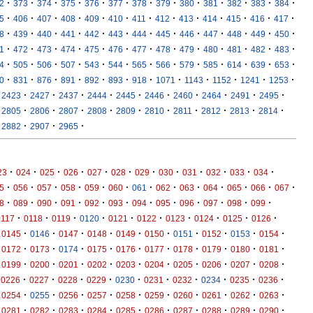
·
·
·
·
·
·
·
·
·
·
·
·
·
2
373
374
375
376
377
378
379
380
381
382
383
384
·
·
·
·
·
·
·
·
·
·
·
·
·
5
406
407
408
409
410
411
412
413
414
415
416
417
·
·
·
·
·
·
·
·
·
·
·
·
·
8
439
440
441
442
443
444
445
446
447
448
449
450
·
·
·
·
·
·
·
·
·
·
·
·
·
1
472
473
474
475
476
477
478
479
480
481
482
483
·
·
·
·
·
·
·
·
·
·
·
·
·
4
505
506
507
543
544
565
566
579
585
614
639
653
·
·
·
·
·
·
·
·
·
·
·
·
0
831
876
891
892
893
918
1071
1143
1152
1241
1253
·
·
·
·
·
·
·
·
·
·
2423
2427
2437
2444
2445
2446
2460
2464
2491
2495
·
·
·
·
·
·
·
·
·
·
2805
2806
2807
2808
2809
2810
2811
2812
2813
2814
·
·
·
2882
2907
2965
·
·
·
·
·
·
·
·
·
·
·
·
23
024
025
026
027
028
029
030
031
032
033
034
·
·
·
·
·
·
·
·
·
·
·
·
·
5
056
057
058
059
060
061
062
063
064
065
066
067
·
·
·
·
·
·
·
·
·
·
·
·
8
089
090
091
092
093
094
095
096
097
098
099
·
·
·
·
·
·
·
·
·
·
0117
0118
0119
0120
0121
0122
0123
0124
0125
0126
·
·
·
·
·
·
·
·
·
·
0145
0146
0147
0148
0149
0150
0151
0152
0153
0154
·
·
·
·
·
·
·
·
·
·
0172
0173
0174
0175
0176
0177
0178
0179
0180
0181
·
·
·
·
·
·
·
·
·
·
0199
0200
0201
0202
0203
0204
0205
0206
0207
0208
·
·
·
·
·
·
·
·
·
·
0226
0227
0228
0229
0230
0231
0232
0234
0235
0236
·
·
·
·
·
·
·
·
·
·
0254
0255
0256
0257
0258
0259
0260
0261
0262
0263
·
·
·
·
·
·
·
·
·
·
0281
0282
0283
0284
0285
0286
0287
0288
0289
0290