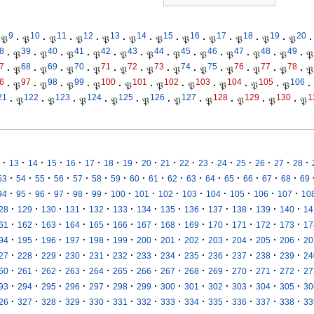
9
10
11
12
13
14
15
16
17
18
19
20
𝔓
·
𝔓
·
𝔓
·
𝔓
·
𝔓
·
𝔓
·
𝔓
·
𝔓
·
𝔓
·
𝔓
·
𝔓
·
𝔓
·
8
39
40
41
42
43
44
45
46
47
48
49
·
𝔓
·
𝔓
·
𝔓
·
𝔓
·
𝔓
·
𝔓
·
𝔓
·
𝔓
·
𝔓
·
𝔓
·
𝔓
·
𝔓
7
68
69
70
71
72
73
74
75
76
77
78
·
𝔓
·
𝔓
·
𝔓
·
𝔓
·
𝔓
·
𝔓
·
𝔓
·
𝔓
·
𝔓
·
𝔓
·
𝔓
·
𝔓
6
97
98
99
100
101
102
103
104
105
106
·
𝔓
·
𝔓
·
𝔓
·
𝔓
·
𝔓
·
𝔓
·
𝔓
·
𝔓
·
𝔓
·
𝔓
·
21
122
123
124
125
126
127
128
129
130
1
·
𝔓
·
𝔓
·
𝔓
·
𝔓
·
𝔓
·
𝔓
·
𝔓
·
𝔓
·
𝔓
·
𝔓
·
·
·
·
·
·
·
·
·
·
·
·
·
·
·
·
·
13
14
15
16
17
18
19
20
21
22
23
24
25
26
27
28
·
·
·
·
·
·
·
·
·
·
·
·
·
·
·
·
53
54
55
56
57
58
59
60
61
62
63
64
65
66
67
68
69
·
·
·
·
·
·
·
·
·
·
·
·
·
·
94
95
96
97
98
99
100
101
102
103
104
105
106
107
10
·
·
·
·
·
·
·
·
·
·
·
·
·
28
129
130
131
132
133
134
135
136
137
138
139
140
14
·
·
·
·
·
·
·
·
·
·
·
·
·
61
162
163
164
165
166
167
168
169
170
171
172
173
17
·
·
·
·
·
·
·
·
·
·
·
·
·
94
195
196
197
198
199
200
201
202
203
204
205
206
20
·
·
·
·
·
·
·
·
·
·
·
·
·
27
228
229
230
231
232
233
234
235
236
237
238
239
24
·
·
·
·
·
·
·
·
·
·
·
·
·
60
261
262
263
264
265
266
267
268
269
270
271
272
27
·
·
·
·
·
·
·
·
·
·
·
·
·
93
294
295
296
297
298
299
300
301
302
303
304
305
30
·
·
·
·
·
·
·
·
·
·
·
·
·
26
327
328
329
330
331
332
333
334
335
336
337
338
33