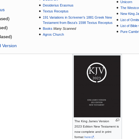
Unicorn
Desiderius Erasmus
The Westcot
tus
Textus Receptus
New King J
191 Variations in Scrivener’s 1881 Greek New
sed)
List of Omit
Testament from Beza's 1598 Textus Receptus
List of Bibl
sed)
Books
Many Scanned
Pure Cambri
Agros Church
Based)
d Version
The King James Version
2023 Edition New Testament is
now complete and in print
format
here
.