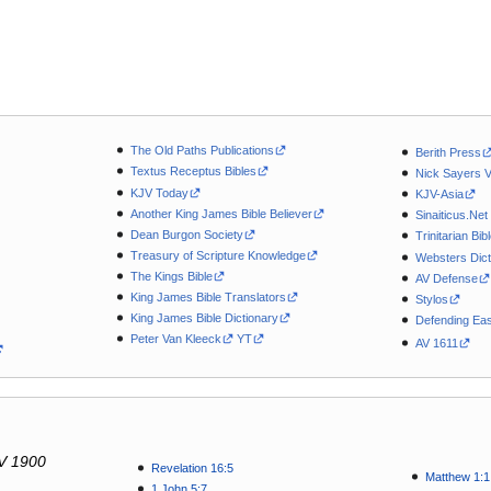
The Old Paths Publications
Berith Press
Textus Receptus Bibles
Nick Sayers 
KJV Today
KJV-Asia
Another King James Bible Believer
Sinaiticus.Net
Dean Burgon Society
Trinitarian Bib
Treasury of Scripture Knowledge
Websters Dict
The Kings Bible
AV Defense
King James Bible Translators
Stylos
King James Bible Dictionary
Defending Eas
Peter Van Kleeck
YT
AV 1611
V 1900
Revelation 16:5
Matthew 1:1
1 John 5:7