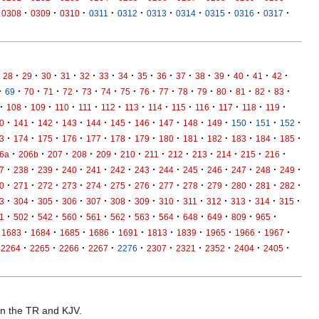
·
·
·
·
·
·
·
·
·
·
0308
0309
0310
0311
0312
0313
0314
0315
0316
0317
·
·
·
·
·
·
·
·
·
·
·
·
·
·
·
28
29
30
31
32
33
34
35
36
37
38
39
40
41
42
·
·
·
·
·
·
·
·
·
·
·
·
·
·
·
·
69
70
71
72
73
74
75
76
77
78
79
80
81
82
83
·
·
·
·
·
·
·
·
·
·
·
·
·
108
109
110
111
112
113
114
115
116
117
118
119
·
·
·
·
·
·
·
·
·
·
·
·
·
0
141
142
143
144
145
146
147
148
149
150
151
152
·
·
·
·
·
·
·
·
·
·
·
·
·
3
174
175
176
177
178
179
180
181
182
183
184
185
·
·
·
·
·
·
·
·
·
·
·
·
6a
206b
207
208
209
210
211
212
213
214
215
216
·
·
·
·
·
·
·
·
·
·
·
·
·
7
238
239
240
241
242
243
244
245
246
247
248
249
·
·
·
·
·
·
·
·
·
·
·
·
·
0
271
272
273
274
275
276
277
278
279
280
281
282
·
·
·
·
·
·
·
·
·
·
·
·
·
3
304
305
306
307
308
309
310
311
312
313
314
315
·
·
·
·
·
·
·
·
·
·
·
·
1
502
542
560
561
562
563
564
648
649
809
965
·
·
·
·
·
·
·
·
·
·
1683
1684
1685
1686
1691
1813
1839
1965
1966
1967
·
·
·
·
·
·
·
·
·
·
2264
2265
2266
2267
2276
2307
2321
2352
2404
2405
 in the TR and KJV.