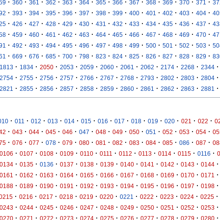
·
·
·
·
·
·
·
·
·
·
·
·
·
59
360
361
362
363
364
365
366
367
368
369
370
371
37
·
·
·
·
·
·
·
·
·
·
·
·
·
92
393
394
395
396
397
398
399
400
401
402
403
404
40
·
·
·
·
·
·
·
·
·
·
·
·
·
25
426
427
428
429
430
431
432
433
434
435
436
437
43
·
·
·
·
·
·
·
·
·
·
·
·
·
58
459
460
461
462
463
464
465
466
467
468
469
470
47
·
·
·
·
·
·
·
·
·
·
·
·
·
91
492
493
494
495
496
497
498
499
500
501
502
503
50
·
·
·
·
·
·
·
·
·
·
·
·
·
61
669
676
685
700
798
823
824
825
826
827
828
829
83
·
·
·
·
·
·
·
·
·
·
·
1813
1834
2050
2053
2059
2060
2061
2062
2174
2268
2344
·
·
·
·
·
·
·
·
·
·
·
2754
2755
2756
2757
2766
2767
2768
2793
2802
2803
2804
·
·
·
·
·
·
·
·
·
·
·
2821
2855
2856
2857
2858
2859
2860
2861
2862
2863
2881
·
·
·
·
·
·
·
·
·
·
·
·
·
010
011
012
013
014
015
016
017
018
019
020
021
022
0
·
·
·
·
·
·
·
·
·
·
·
·
·
42
043
044
045
046
047
048
049
050
051
052
053
054
05
·
·
·
·
·
·
·
·
·
·
·
·
·
75
076
077
078
079
080
081
082
083
084
085
086
087
08
·
·
·
·
·
·
·
·
·
·
·
0106
0107
0108
0109
0110
0111
0112
0113
0114
0115
0116
·
·
·
·
·
·
·
·
·
·
·
0134
0135
0136
0137
0138
0139
0140
0141
0142
0143
0144
·
·
·
·
·
·
·
·
·
·
·
0161
0162
0163
0164
0165
0166
0167
0168
0169
0170
0171
·
·
·
·
·
·
·
·
·
·
·
0188
0189
0190
0191
0192
0193
0194
0195
0196
0197
0198
·
·
·
·
·
·
·
·
·
·
·
0215
0216
0217
0218
0219
0220
0221
0222
0223
0224
0225
·
·
·
·
·
·
·
·
·
·
·
0243
0244
0245
0246
0247
0248
0249
0250
0251
0252
0253
·
·
·
·
·
·
·
·
·
·
·
0270
0271
0272
0273
0274
0275
0276
0277
0278
0279
0280