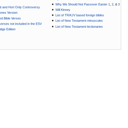
Why We Should Not Passover Easter 1
,
2
, &
3
t and Hort Only Controversy
Will Kinney
ames Version
List of TR/KJV based foreign bibles
ted Bible Verses
List of New Testament minuscules
e verses not included in the ESV
List of New Testament lectionaries
dge Edition