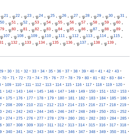
21
22
23
24
25
26
27
28
29
30
31
𝔓
·
𝔓
·
𝔓
·
𝔓
·
𝔓
·
𝔓
·
𝔓
·
𝔓
·
𝔓
·
𝔓
·
𝔓
·
50
51
52
53
54
55
56
57
58
59
60
·
𝔓
·
𝔓
·
𝔓
·
𝔓
·
𝔓
·
𝔓
·
𝔓
·
𝔓
·
𝔓
·
𝔓
·
79
80
81
82
83
84
85
86
87
88
89
·
𝔓
·
𝔓
·
𝔓
·
𝔓
·
𝔓
·
𝔓
·
𝔓
·
𝔓
·
𝔓
·
𝔓
·
107
108
109
110
111
112
113
114
115
𝔓
·
𝔓
·
𝔓
·
𝔓
·
𝔓
·
𝔓
·
𝔓
·
𝔓
·
𝔓
·
31
132
133
134
135
136
137
138
139
·
𝔓
·
𝔓
·
𝔓
·
𝔓
·
𝔓
·
𝔓
·
𝔓
·
𝔓
·
·
·
·
·
·
·
·
·
·
·
·
·
·
·
·
29
30
31
32
33
34
35
36
37
38
39
40
41
42
43
·
·
·
·
·
·
·
·
·
·
·
·
·
·
·
·
70
71
72
73
74
75
76
77
78
79
80
81
82
83
84
·
·
·
·
·
·
·
·
·
·
·
·
·
8
109
110
111
112
113
114
115
116
117
118
119
120
·
·
·
·
·
·
·
·
·
·
·
·
·
1
142
143
144
145
146
147
148
149
150
151
152
153
·
·
·
·
·
·
·
·
·
·
·
·
·
4
175
176
177
178
179
180
181
182
183
184
185
186
·
·
·
·
·
·
·
·
·
·
·
·
·
7
208
209
210
211
212
213
214
215
216
217
218
219
·
·
·
·
·
·
·
·
·
·
·
·
·
0
241
242
243
244
245
246
247
248
249
250
251
252
·
·
·
·
·
·
·
·
·
·
·
·
·
3
274
275
276
277
278
279
280
281
282
283
284
285
·
·
·
·
·
·
·
·
·
·
·
·
·
6
307
308
309
310
311
312
313
314
315
316
317
318
·
·
·
·
·
·
·
·
·
·
·
·
·
9
340
341
342
343
344
345
346
347
348
349
350
351