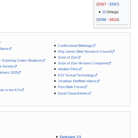
(
5567
-
5597
)
Ω
Omega
(
5598
-
5624
)
Confessional Bibliology
Videos
King James Bible Research Council
Scion of Zion
 - Exposing Codex Sinaiticus
Scion of Zion Versions Compared
le Society
Adullam Films
ionary 1828
KJV Textual Technology
Jonathan Sheffield Videos
Pure Bible Forum
ter in the KJV
David Cloud Articles
Ephesians 3:9