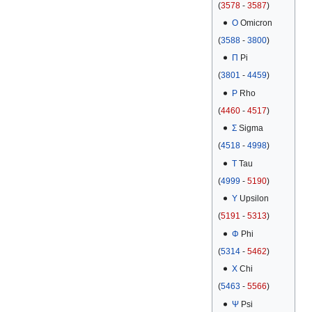
(
3578
-
3587
)
Ο
Omicron
(
3588
-
3800
)
Π
Pi
(
3801
-
4459
)
Ρ
Rho
(
4460
-
4517
)
Σ
Sigma
(
4518
-
4998
)
Τ
Tau
(
4999
-
5190
)
Υ
Upsilon
(
5191
-
5313
)
Φ
Phi
(
5314
-
5462
)
Χ
Chi
(
5463
-
5566
)
Ψ
Psi