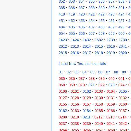
·
·
·
·
·
·
·
352
353
354
355
356
357
358
3
·
·
·
·
·
·
·
385
386
387
388
389
390
391
3
·
·
·
·
·
·
·
418
419
420
421
422
423
424
4
·
·
·
·
·
·
·
451
452
453
454
455
456
457
4
·
·
·
·
·
·
·
484
485
486
487
488
489
490
4
·
·
·
·
·
·
·
654
655
656
657
658
659
660
6
·
·
·
·
·
·
1423
1424
1432
1582
1739
1780
·
·
·
·
·
·
2612
2613
2614
2615
2616
2641
·
·
·
·
·
·
2815
2816
2817
2818
2819
2820
List of New Testament uncials
·
·
·
·
·
·
·
·
·
01
02
03
04
05
06
07
08
09
·
·
·
·
·
·
·
035
036
037
038
039
040
041
0
·
·
·
·
·
·
·
068
069
070
071
072
073
074
0
·
·
·
·
·
·
0100
0101
0102
0103
0104
0105
·
·
·
·
·
·
0127
0128
0129
0130
0131
0132
·
·
·
·
·
·
0155
0156
0157
0158
0159
0160
·
·
·
·
·
·
0182
0183
0184
0185
0186
0187
·
·
·
·
·
·
0209
0210
0211
0212
0213
0214
·
·
·
·
·
·
0237
0238
0239
0240
0241
0242
·
·
·
·
·
·
0264
0265
0266
0267
0268
0269