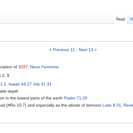
Read
V
<
Previous 11
-
Next 13
>
riation of
1037
;
Noun
Feminine
 2; 9
 1:2
,
Isaiah 44:27
Job 41:31
able depth
m in the lowest parts of the earth
Psalm 71:20
ad {#Ro 10:7} and especially as the abode of demons
Luke 8:31
,
Reve