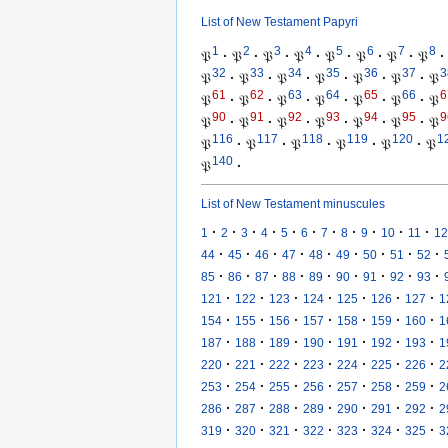
List of New Testament Papyri
1
2
3
4
5
6
7
8
𝔓
·
𝔓
·
𝔓
·
𝔓
·
𝔓
·
𝔓
·
𝔓
·
𝔓
·
32
33
34
35
36
37
3
𝔓
·
𝔓
·
𝔓
·
𝔓
·
𝔓
·
𝔓
·
𝔓
61
62
63
64
65
66
6
𝔓
·
𝔓
·
𝔓
·
𝔓
·
𝔓
·
𝔓
·
𝔓
90
91
92
93
94
95
9
𝔓
·
𝔓
·
𝔓
·
𝔓
·
𝔓
·
𝔓
·
𝔓
116
117
118
119
120
1
𝔓
·
𝔓
·
𝔓
·
𝔓
·
𝔓
·
𝔓
140
𝔓
·
List of New Testament minuscules
·
·
·
·
·
·
·
·
·
·
·
1
2
3
4
5
6
7
8
9
10
11
12
·
·
·
·
·
·
·
·
·
44
45
46
47
48
49
50
51
52
·
·
·
·
·
·
·
·
·
85
86
87
88
89
90
91
92
93
·
·
·
·
·
·
·
121
122
123
124
125
126
127
1
·
·
·
·
·
·
·
154
155
156
157
158
159
160
1
·
·
·
·
·
·
·
187
188
189
190
191
192
193
1
·
·
·
·
·
·
·
220
221
222
223
224
225
226
2
·
·
·
·
·
·
·
253
254
255
256
257
258
259
2
·
·
·
·
·
·
·
286
287
288
289
290
291
292
2
·
·
·
·
·
·
·
319
320
321
322
323
324
325
3