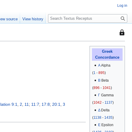
Log in
S
iew source
View history
e
a
This
r
page
c
is
h
protec
Greek
Concordance
so
that
Α
Alpha
only
(
1
-
895
)
users
Β
Beta
with
(
896
-
1041
)
the
Γ
Gamma
"autoc
(
1042
-
1137
)
permis
lation 9:1
,
2
,
11
;
11:7
;
17:8
;
20:1
,
3
can
Δ
Delta
edit
(
1138
-
1435
)
it.
Ε
Epsilon