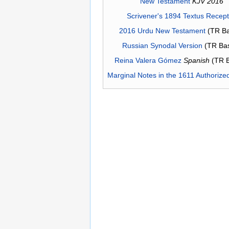
New Testament
KJV 2016
Scrivener's 1894 Textus Recep
2016 Urdu New Testament
(TR Ba
Russian Synodal Version
(TR Ba
Reina Valera Gómez
Spanish
(TR 
Marginal Notes in the 1611 Authorize