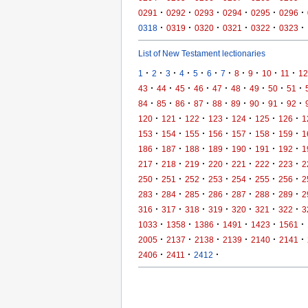
·
·
·
·
·
·
0291
0292
0293
0294
0295
0296
·
·
·
·
·
·
0318
0319
0320
0321
0322
0323
List of New Testament lectionaries
·
·
·
·
·
·
·
·
·
·
·
1
2
3
4
5
6
7
8
9
10
11
12
·
·
·
·
·
·
·
·
·
43
44
45
46
47
48
49
50
51
·
·
·
·
·
·
·
·
·
84
85
86
87
88
89
90
91
92
·
·
·
·
·
·
·
120
121
122
123
124
125
126
1
·
·
·
·
·
·
·
153
154
155
156
157
158
159
1
·
·
·
·
·
·
·
186
187
188
189
190
191
192
1
·
·
·
·
·
·
·
217
218
219
220
221
222
223
2
·
·
·
·
·
·
·
250
251
252
253
254
255
256
2
·
·
·
·
·
·
·
283
284
285
286
287
288
289
2
·
·
·
·
·
·
·
316
317
318
319
320
321
322
3
·
·
·
·
·
·
1033
1358
1386
1491
1423
1561
·
·
·
·
·
·
2005
2137
2138
2139
2140
2141
·
·
·
2406
2411
2412