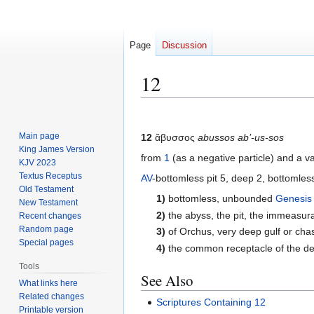
Page
Discussion
12
Jump
Jump
to
to
Main page
12
ἄβυσσος
abussos ab’-us-sos
navigation
search
King James Version
from
1
(as a negative particle) and a va
KJV 2023
Textus Receptus
AV
-bottomless pit 5, deep 2, bottomless
Old Testament
1)
bottomless, unbounded
Genesis
New Testament
2)
the abyss, the pit, the immeasur
Recent changes
Random page
3)
of Orchus, very deep gulf or chas
Special pages
4)
the common receptacle of the de
Tools
See Also
What links here
Related changes
Scriptures Containing 12
Printable version