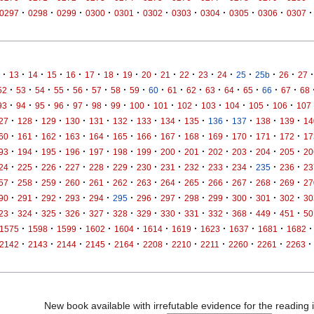
·
·
·
·
·
·
·
·
·
·
·
0297
0298
0299
0300
0301
0302
0303
0304
0305
0306
0307
·
·
·
·
·
·
·
·
·
·
·
·
·
·
·
·
·
13
14
15
16
17
18
19
20
21
22
23
24
25
25b
26
27
·
·
·
·
·
·
·
·
·
·
·
·
·
·
·
·
52
53
54
55
56
57
58
59
60
61
62
63
64
65
66
67
68
·
·
·
·
·
·
·
·
·
·
·
·
·
·
93
94
95
96
97
98
99
100
101
102
103
104
105
106
107
·
·
·
·
·
·
·
·
·
·
·
·
·
27
128
129
130
131
132
133
134
135
136
137
138
139
14
·
·
·
·
·
·
·
·
·
·
·
·
·
60
161
162
163
164
165
166
167
168
169
170
171
172
17
·
·
·
·
·
·
·
·
·
·
·
·
·
93
194
195
196
197
198
199
200
201
202
203
204
205
20
·
·
·
·
·
·
·
·
·
·
·
·
·
24
225
226
227
228
229
230
231
232
233
234
235
236
23
·
·
·
·
·
·
·
·
·
·
·
·
·
57
258
259
260
261
262
263
264
265
266
267
268
269
27
·
·
·
·
·
·
·
·
·
·
·
·
·
90
291
292
293
294
295
296
297
298
299
300
301
302
30
·
·
·
·
·
·
·
·
·
·
·
·
·
23
324
325
326
327
328
329
330
331
332
368
449
451
50
·
·
·
·
·
·
·
·
·
·
·
1575
1598
1599
1602
1604
1614
1619
1623
1637
1681
1682
·
·
·
·
·
·
·
·
·
·
·
2142
2143
2144
2145
2164
2208
2210
2211
2260
2261
2263
New book available with irrefutable evidence for the reading