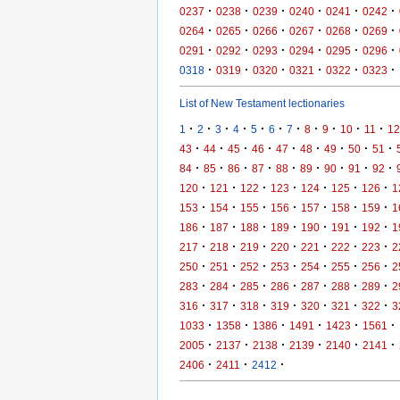
·
·
·
·
·
·
0237
0238
0239
0240
0241
0242
·
·
·
·
·
·
0264
0265
0266
0267
0268
0269
·
·
·
·
·
·
0291
0292
0293
0294
0295
0296
·
·
·
·
·
·
0318
0319
0320
0321
0322
0323
List of New Testament lectionaries
·
·
·
·
·
·
·
·
·
·
·
1
2
3
4
5
6
7
8
9
10
11
12
·
·
·
·
·
·
·
·
·
43
44
45
46
47
48
49
50
51
·
·
·
·
·
·
·
·
·
84
85
86
87
88
89
90
91
92
·
·
·
·
·
·
·
120
121
122
123
124
125
126
1
·
·
·
·
·
·
·
153
154
155
156
157
158
159
1
·
·
·
·
·
·
·
186
187
188
189
190
191
192
1
·
·
·
·
·
·
·
217
218
219
220
221
222
223
2
·
·
·
·
·
·
·
250
251
252
253
254
255
256
2
·
·
·
·
·
·
·
283
284
285
286
287
288
289
2
·
·
·
·
·
·
·
316
317
318
319
320
321
322
3
·
·
·
·
·
·
1033
1358
1386
1491
1423
1561
·
·
·
·
·
·
2005
2137
2138
2139
2140
2141
·
·
·
2406
2411
2412