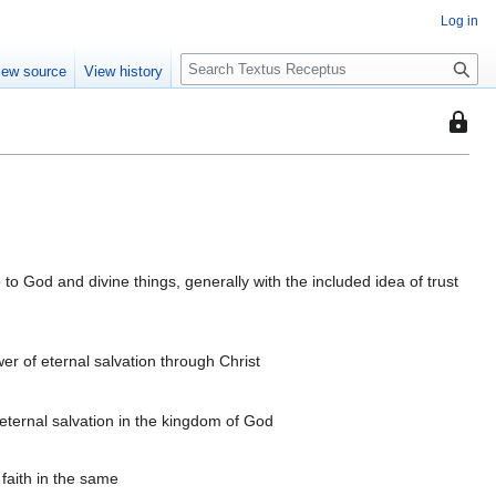
Log in
S
iew source
View history
e
a
This
r
page
c
is
h
protec
so
that
only
p to God and divine things, generally with the included idea of trust
users
with
the
wer of eternal salvation through Christ
"autoc
permis
can
eternal salvation in the kingdom of God
edit
it.
 faith in the same