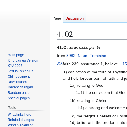
Page
Discussion
4102
Jump
Jump
4102
πίστις
pistis pis’-tis
to
to
Main page
from
3982
;
Noun
,
Feminine
navigation
search
King James Version
AV
-faith 239, assurance 1, believe +
15
KJV 2023
Textus Receptus
1)
conviction of the truth of anything
Old Testament
and holy fervour born of faith and jo
New Testament
1a) relating to God
Recent changes
1a1) the conviction that God 
Random page
Special pages
1b) relating to Christ
1b1) a strong and welcome c
Tools
What links here
1c) the religious beliefs of Chris
Related changes
1d) belief with the predominate 
Printable version