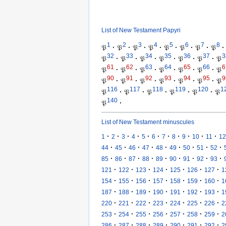
List of New Testament Papyri
1
2
3
4
5
6
7
8
𝔓
·
𝔓
·
𝔓
·
𝔓
·
𝔓
·
𝔓
·
𝔓
·
𝔓
·
32
33
34
35
36
37
3
𝔓
·
𝔓
·
𝔓
·
𝔓
·
𝔓
·
𝔓
·
𝔓
61
62
63
64
65
66
6
𝔓
·
𝔓
·
𝔓
·
𝔓
·
𝔓
·
𝔓
·
𝔓
90
91
92
93
94
95
9
𝔓
·
𝔓
·
𝔓
·
𝔓
·
𝔓
·
𝔓
·
𝔓
116
117
118
119
120
1
𝔓
·
𝔓
·
𝔓
·
𝔓
·
𝔓
·
𝔓
140
𝔓
·
List of New Testament minuscules
·
·
·
·
·
·
·
·
·
·
·
1
2
3
4
5
6
7
8
9
10
11
12
·
·
·
·
·
·
·
·
·
44
45
46
47
48
49
50
51
52
·
·
·
·
·
·
·
·
·
85
86
87
88
89
90
91
92
93
·
·
·
·
·
·
·
121
122
123
124
125
126
127
1
·
·
·
·
·
·
·
154
155
156
157
158
159
160
1
·
·
·
·
·
·
·
187
188
189
190
191
192
193
1
·
·
·
·
·
·
·
220
221
222
223
224
225
226
2
·
·
·
·
·
·
·
253
254
255
256
257
258
259
2
·
·
·
·
·
·
·
286
287
288
289
290
291
292
2