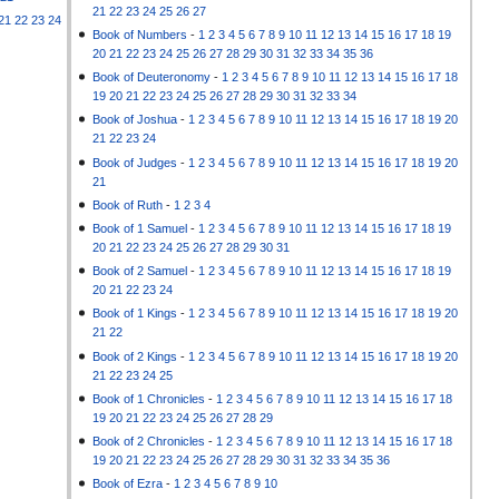
21
22
23
24
25
26
27
21
22
23
24
Book of Numbers
-
1
2
3
4
5
6
7
8
9
10
11
12
13
14
15
16
17
18
19
20
21
22
23
24
25
26
27
28
29
30
31
32
33
34
35
36
Book of Deuteronomy
-
1
2
3
4
5
6
7
8
9
10
11
12
13
14
15
16
17
18
19
20
21
22
23
24
25
26
27
28
29
30
31
32
33
34
Book of Joshua
-
1
2
3
4
5
6
7
8
9
10
11
12
13
14
15
16
17
18
19
20
21
22
23
24
Book of Judges
-
1
2
3
4
5
6
7
8
9
10
11
12
13
14
15
16
17
18
19
20
21
Book of Ruth
-
1
2
3
4
Book of 1 Samuel
-
1
2
3
4
5
6
7
8
9
10
11
12
13
14
15
16
17
18
19
20
21
22
23
24
25
26
27
28
29
30
31
Book of 2 Samuel
-
1
2
3
4
5
6
7
8
9
10
11
12
13
14
15
16
17
18
19
20
21
22
23
24
Book of 1 Kings
-
1
2
3
4
5
6
7
8
9
10
11
12
13
14
15
16
17
18
19
20
21
22
Book of 2 Kings
-
1
2
3
4
5
6
7
8
9
10
11
12
13
14
15
16
17
18
19
20
21
22
23
24
25
Book of 1 Chronicles
-
1
2
3
4
5
6
7
8
9
10
11
12
13
14
15
16
17
18
19
20
21
22
23
24
25
26
27
28
29
Book of 2 Chronicles
-
1
2
3
4
5
6
7
8
9
10
11
12
13
14
15
16
17
18
19
20
21
22
23
24
25
26
27
28
29
30
31
32
33
34
35
36
Book of Ezra
-
1
2
3
4
5
6
7
8
9
10