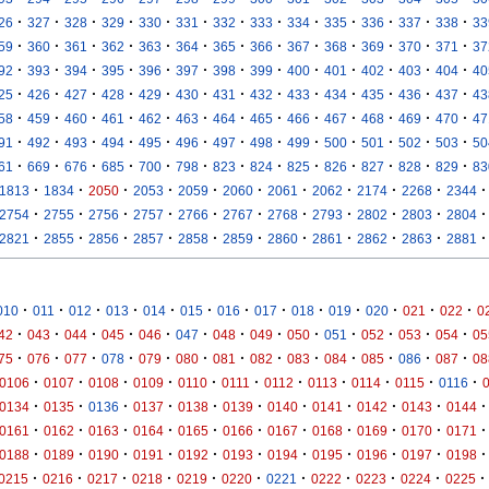
·
·
·
·
·
·
·
·
·
·
·
·
·
26
327
328
329
330
331
332
333
334
335
336
337
338
33
·
·
·
·
·
·
·
·
·
·
·
·
·
59
360
361
362
363
364
365
366
367
368
369
370
371
37
·
·
·
·
·
·
·
·
·
·
·
·
·
92
393
394
395
396
397
398
399
400
401
402
403
404
40
·
·
·
·
·
·
·
·
·
·
·
·
·
25
426
427
428
429
430
431
432
433
434
435
436
437
43
·
·
·
·
·
·
·
·
·
·
·
·
·
58
459
460
461
462
463
464
465
466
467
468
469
470
47
·
·
·
·
·
·
·
·
·
·
·
·
·
91
492
493
494
495
496
497
498
499
500
501
502
503
50
·
·
·
·
·
·
·
·
·
·
·
·
·
61
669
676
685
700
798
823
824
825
826
827
828
829
83
·
·
·
·
·
·
·
·
·
·
·
1813
1834
2050
2053
2059
2060
2061
2062
2174
2268
2344
·
·
·
·
·
·
·
·
·
·
·
2754
2755
2756
2757
2766
2767
2768
2793
2802
2803
2804
·
·
·
·
·
·
·
·
·
·
·
2821
2855
2856
2857
2858
2859
2860
2861
2862
2863
2881
·
·
·
·
·
·
·
·
·
·
·
·
·
010
011
012
013
014
015
016
017
018
019
020
021
022
0
·
·
·
·
·
·
·
·
·
·
·
·
·
42
043
044
045
046
047
048
049
050
051
052
053
054
05
·
·
·
·
·
·
·
·
·
·
·
·
·
75
076
077
078
079
080
081
082
083
084
085
086
087
08
·
·
·
·
·
·
·
·
·
·
·
0106
0107
0108
0109
0110
0111
0112
0113
0114
0115
0116
·
·
·
·
·
·
·
·
·
·
·
0134
0135
0136
0137
0138
0139
0140
0141
0142
0143
0144
·
·
·
·
·
·
·
·
·
·
·
0161
0162
0163
0164
0165
0166
0167
0168
0169
0170
0171
·
·
·
·
·
·
·
·
·
·
·
0188
0189
0190
0191
0192
0193
0194
0195
0196
0197
0198
·
·
·
·
·
·
·
·
·
·
·
0215
0216
0217
0218
0219
0220
0221
0222
0223
0224
0225