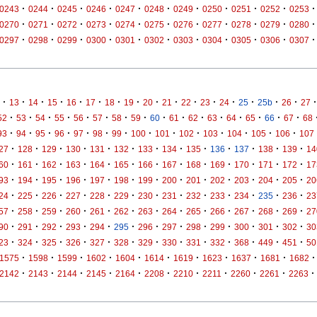
·
·
·
·
·
·
·
·
·
·
·
0243
0244
0245
0246
0247
0248
0249
0250
0251
0252
0253
·
·
·
·
·
·
·
·
·
·
·
0270
0271
0272
0273
0274
0275
0276
0277
0278
0279
0280
·
·
·
·
·
·
·
·
·
·
·
0297
0298
0299
0300
0301
0302
0303
0304
0305
0306
0307
·
·
·
·
·
·
·
·
·
·
·
·
·
·
·
·
·
13
14
15
16
17
18
19
20
21
22
23
24
25
25b
26
27
·
·
·
·
·
·
·
·
·
·
·
·
·
·
·
·
52
53
54
55
56
57
58
59
60
61
62
63
64
65
66
67
68
·
·
·
·
·
·
·
·
·
·
·
·
·
·
93
94
95
96
97
98
99
100
101
102
103
104
105
106
107
·
·
·
·
·
·
·
·
·
·
·
·
·
27
128
129
130
131
132
133
134
135
136
137
138
139
14
·
·
·
·
·
·
·
·
·
·
·
·
·
60
161
162
163
164
165
166
167
168
169
170
171
172
17
·
·
·
·
·
·
·
·
·
·
·
·
·
93
194
195
196
197
198
199
200
201
202
203
204
205
20
·
·
·
·
·
·
·
·
·
·
·
·
·
24
225
226
227
228
229
230
231
232
233
234
235
236
23
·
·
·
·
·
·
·
·
·
·
·
·
·
57
258
259
260
261
262
263
264
265
266
267
268
269
27
·
·
·
·
·
·
·
·
·
·
·
·
·
90
291
292
293
294
295
296
297
298
299
300
301
302
30
·
·
·
·
·
·
·
·
·
·
·
·
·
23
324
325
326
327
328
329
330
331
332
368
449
451
50
·
·
·
·
·
·
·
·
·
·
·
1575
1598
1599
1602
1604
1614
1619
1623
1637
1681
1682
·
·
·
·
·
·
·
·
·
·
·
2142
2143
2144
2145
2164
2208
2210
2211
2260
2261
2263