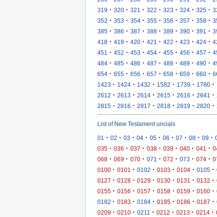
·
·
·
·
·
·
·
319
320
321
322
323
324
325
3
·
·
·
·
·
·
·
352
353
354
355
356
357
358
3
·
·
·
·
·
·
·
385
386
387
388
389
390
391
3
·
·
·
·
·
·
·
418
419
420
421
422
423
424
4
·
·
·
·
·
·
·
451
452
453
454
455
456
457
4
·
·
·
·
·
·
·
484
485
486
487
488
489
490
4
·
·
·
·
·
·
·
654
655
656
657
658
659
660
6
·
·
·
·
·
·
1423
1424
1432
1582
1739
1780
·
·
·
·
·
·
2612
2613
2614
2615
2616
2641
·
·
·
·
·
·
2815
2816
2817
2818
2819
2820
List of New Testament uncials
·
·
·
·
·
·
·
·
·
01
02
03
04
05
06
07
08
09
·
·
·
·
·
·
·
035
036
037
038
039
040
041
0
·
·
·
·
·
·
·
068
069
070
071
072
073
074
0
·
·
·
·
·
·
0100
0101
0102
0103
0104
0105
·
·
·
·
·
·
0127
0128
0129
0130
0131
0132
·
·
·
·
·
·
0155
0156
0157
0158
0159
0160
·
·
·
·
·
·
0182
0183
0184
0185
0186
0187
·
·
·
·
·
·
0209
0210
0211
0212
0213
0214