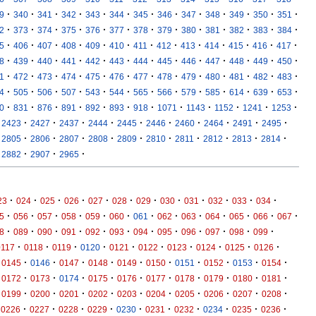
·
·
·
·
·
·
·
·
·
·
·
·
·
9
340
341
342
343
344
345
346
347
348
349
350
351
·
·
·
·
·
·
·
·
·
·
·
·
·
2
373
374
375
376
377
378
379
380
381
382
383
384
·
·
·
·
·
·
·
·
·
·
·
·
·
5
406
407
408
409
410
411
412
413
414
415
416
417
·
·
·
·
·
·
·
·
·
·
·
·
·
8
439
440
441
442
443
444
445
446
447
448
449
450
·
·
·
·
·
·
·
·
·
·
·
·
·
1
472
473
474
475
476
477
478
479
480
481
482
483
·
·
·
·
·
·
·
·
·
·
·
·
·
4
505
506
507
543
544
565
566
579
585
614
639
653
·
·
·
·
·
·
·
·
·
·
·
·
0
831
876
891
892
893
918
1071
1143
1152
1241
1253
·
·
·
·
·
·
·
·
·
·
2423
2427
2437
2444
2445
2446
2460
2464
2491
2495
·
·
·
·
·
·
·
·
·
·
2805
2806
2807
2808
2809
2810
2811
2812
2813
2814
·
·
·
2882
2907
2965
·
·
·
·
·
·
·
·
·
·
·
·
23
024
025
026
027
028
029
030
031
032
033
034
·
·
·
·
·
·
·
·
·
·
·
·
·
5
056
057
058
059
060
061
062
063
064
065
066
067
·
·
·
·
·
·
·
·
·
·
·
·
8
089
090
091
092
093
094
095
096
097
098
099
·
·
·
·
·
·
·
·
·
·
0117
0118
0119
0120
0121
0122
0123
0124
0125
0126
·
·
·
·
·
·
·
·
·
·
0145
0146
0147
0148
0149
0150
0151
0152
0153
0154
·
·
·
·
·
·
·
·
·
·
0172
0173
0174
0175
0176
0177
0178
0179
0180
0181
·
·
·
·
·
·
·
·
·
·
0199
0200
0201
0202
0203
0204
0205
0206
0207
0208
·
·
·
·
·
·
·
·
·
·
0226
0227
0228
0229
0230
0231
0232
0234
0235
0236