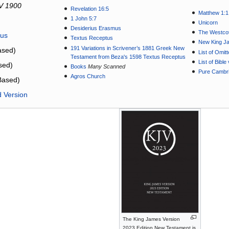
V 1900
Revelation 16:5
Matthew 1:1
1 John 5:7
Unicorn
Desiderius Erasmus
The Westcot
tus
Textus Receptus
New King J
191 Variations in Scrivener’s 1881 Greek New
sed)
List of Omit
Testament from Beza's 1598 Textus Receptus
List of Bibl
sed)
Books
Many Scanned
Pure Cambri
Agros Church
Based)
d Version
The King James Version
2023 Edition New Testament is