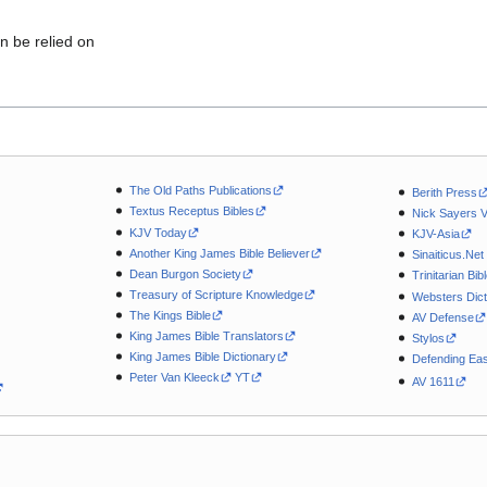
n be relied on
The Old Paths Publications
Berith Press
Textus Receptus Bibles
Nick Sayers 
KJV Today
KJV-Asia
Another King James Bible Believer
Sinaiticus.Net
Dean Burgon Society
Trinitarian Bib
Treasury of Scripture Knowledge
Websters Dict
The Kings Bible
AV Defense
King James Bible Translators
Stylos
King James Bible Dictionary
Defending Eas
Peter Van Kleeck
YT
AV 1611