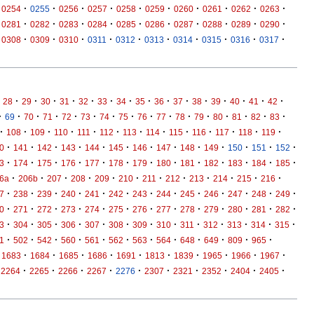
·
·
·
·
·
·
·
·
·
·
0254
0255
0256
0257
0258
0259
0260
0261
0262
0263
·
·
·
·
·
·
·
·
·
·
0281
0282
0283
0284
0285
0286
0287
0288
0289
0290
·
·
·
·
·
·
·
·
·
·
0308
0309
0310
0311
0312
0313
0314
0315
0316
0317
·
·
·
·
·
·
·
·
·
·
·
·
·
·
·
28
29
30
31
32
33
34
35
36
37
38
39
40
41
42
·
·
·
·
·
·
·
·
·
·
·
·
·
·
·
·
69
70
71
72
73
74
75
76
77
78
79
80
81
82
83
·
·
·
·
·
·
·
·
·
·
·
·
·
108
109
110
111
112
113
114
115
116
117
118
119
·
·
·
·
·
·
·
·
·
·
·
·
·
0
141
142
143
144
145
146
147
148
149
150
151
152
·
·
·
·
·
·
·
·
·
·
·
·
·
3
174
175
176
177
178
179
180
181
182
183
184
185
·
·
·
·
·
·
·
·
·
·
·
·
6a
206b
207
208
209
210
211
212
213
214
215
216
·
·
·
·
·
·
·
·
·
·
·
·
·
7
238
239
240
241
242
243
244
245
246
247
248
249
·
·
·
·
·
·
·
·
·
·
·
·
·
0
271
272
273
274
275
276
277
278
279
280
281
282
·
·
·
·
·
·
·
·
·
·
·
·
·
3
304
305
306
307
308
309
310
311
312
313
314
315
·
·
·
·
·
·
·
·
·
·
·
·
1
502
542
560
561
562
563
564
648
649
809
965
·
·
·
·
·
·
·
·
·
·
1683
1684
1685
1686
1691
1813
1839
1965
1966
1967
·
·
·
·
·
·
·
·
·
·
2264
2265
2266
2267
2276
2307
2321
2352
2404
2405