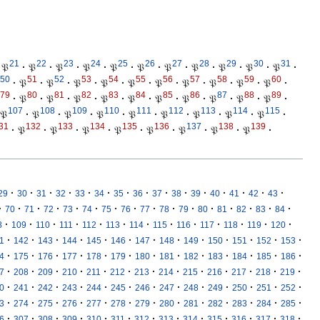
21
22
23
24
25
26
27
28
29
30
31
𝔓
·
𝔓
·
𝔓
·
𝔓
·
𝔓
·
𝔓
·
𝔓
·
𝔓
·
𝔓
·
𝔓
·
𝔓
·
50
51
52
53
54
55
56
57
58
59
60
·
𝔓
·
𝔓
·
𝔓
·
𝔓
·
𝔓
·
𝔓
·
𝔓
·
𝔓
·
𝔓
·
𝔓
·
79
80
81
82
83
84
85
86
87
88
89
·
𝔓
·
𝔓
·
𝔓
·
𝔓
·
𝔓
·
𝔓
·
𝔓
·
𝔓
·
𝔓
·
𝔓
·
107
108
109
110
111
112
113
114
115
𝔓
·
𝔓
·
𝔓
·
𝔓
·
𝔓
·
𝔓
·
𝔓
·
𝔓
·
𝔓
·
31
132
133
134
135
136
137
138
139
·
𝔓
·
𝔓
·
𝔓
·
𝔓
·
𝔓
·
𝔓
·
𝔓
·
𝔓
·
·
·
·
·
·
·
·
·
·
·
·
·
·
·
·
29
30
31
32
33
34
35
36
37
38
39
40
41
42
43
·
·
·
·
·
·
·
·
·
·
·
·
·
·
·
·
70
71
72
73
74
75
76
77
78
79
80
81
82
83
84
·
·
·
·
·
·
·
·
·
·
·
·
·
8
109
110
111
112
113
114
115
116
117
118
119
120
·
·
·
·
·
·
·
·
·
·
·
·
·
1
142
143
144
145
146
147
148
149
150
151
152
153
·
·
·
·
·
·
·
·
·
·
·
·
·
4
175
176
177
178
179
180
181
182
183
184
185
186
·
·
·
·
·
·
·
·
·
·
·
·
·
7
208
209
210
211
212
213
214
215
216
217
218
219
·
·
·
·
·
·
·
·
·
·
·
·
·
0
241
242
243
244
245
246
247
248
249
250
251
252
·
·
·
·
·
·
·
·
·
·
·
·
·
3
274
275
276
277
278
279
280
281
282
283
284
285
·
·
·
·
·
·
·
·
·
·
·
·
·
6
307
308
309
310
311
312
313
314
315
316
317
318