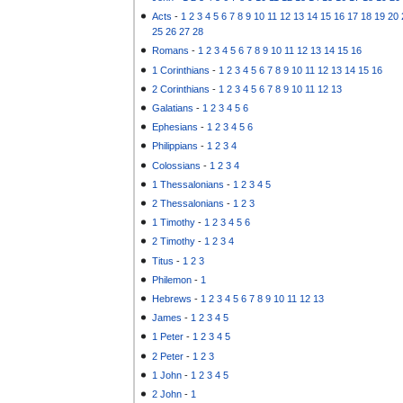
Acts
-
1
2
3
4
5
6
7
8
9
10
11
12
13
14
15
16
17
18
19
20
25
26
27
28
Romans
-
1
2
3
4
5
6
7
8
9
10
11
12
13
14
15
16
1 Corinthians
-
1
2
3
4
5
6
7
8
9
10
11
12
13
14
15
16
2 Corinthians
-
1
2
3
4
5
6
7
8
9
10
11
12
13
Galatians
-
1
2
3
4
5
6
Ephesians
-
1
2
3
4
5
6
Philippians
-
1
2
3
4
Colossians
-
1
2
3
4
1 Thessalonians
-
1
2
3
4
5
2 Thessalonians
-
1
2
3
1 Timothy
-
1
2
3
4
5
6
2 Timothy
-
1
2
3
4
Titus
-
1
2
3
Philemon
-
1
Hebrews
-
1
2
3
4
5
6
7
8
9
10
11
12
13
James
-
1
2
3
4
5
1 Peter
-
1
2
3
4
5
2 Peter
-
1
2
3
1 John
-
1
2
3
4
5
2 John
-
1