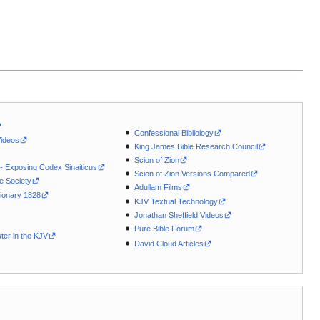
Confessional Bibliology
Videos
King James Bible Research Council
Scion of Zion
 - Exposing Codex Sinaiticus
Scion of Zion Versions Compared
le Society
Adullam Films
ionary 1828
KJV Textual Technology
Jonathan Sheffield Videos
Pure Bible Forum
ter in the KJV
David Cloud Articles