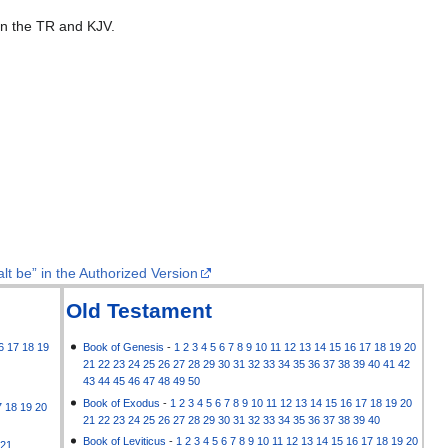
 in the TR and KJV.
lt be” in the Authorized Version
Old Testament
6
17
18
19
Book of Genesis
-
1
2
3
4
5
6
7
8
9
10
11
12
13
14
15
16
17
18
19
20
21
22
23
24
25
26
27
28
29
30
31
32
33
34
35
36
37
38
39
40
41
42
43
44
45
46
47
48
49
50
Book of Exodus
-
1
2
3
4
5
6
7
8
9
10
11
12
13
14
15
16
17
18
19
20
7
18
19
20
21
22
23
24
25
26
27
28
29
30
31
32
33
34
35
36
37
38
39
40
Book of Leviticus
-
1
2
3
4
5
6
7
8
9
10
11
12
13
14
15
16
17
18
19
20
21