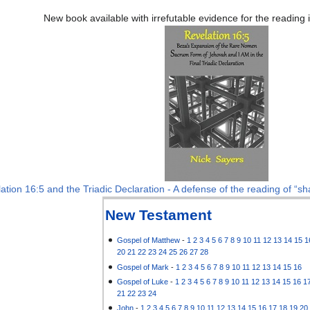
New book available with irrefutable evidence for the reading
ation 16:5 and the Triadic Declaration - A defense of the reading of “sha
New Testament
Gospel of Matthew
-
1
2
3
4
5
6
7
8
9
10
11
12
13
14
15
1
20
21
22
23
24
25
26
27
28
Gospel of Mark
-
1
2
3
4
5
6
7
8
9
10
11
12
13
14
15
16
Gospel of Luke
-
1
2
3
4
5
6
7
8
9
10
11
12
13
14
15
16
1
21
22
23
24
John
-
1
2
3
4
5
6
7
8
9
10
11
12
13
14
15
16
17
18
19
20