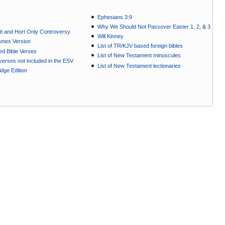
Ephesians 3:9
Why We Should Not Passover Easter 1
,
2
, &
3
t and Hort Only Controversy
Will Kinney
ames Version
List of TR/KJV based foreign bibles
ted Bible Verses
List of New Testament minuscules
e verses not included in the ESV
List of New Testament lectionaries
dge Edition