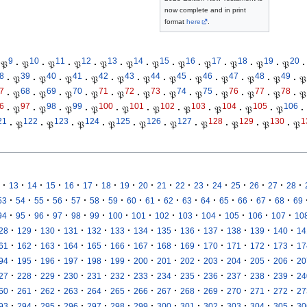
now complete and in print
format
here
.
9
10
11
12
13
14
15
16
17
18
19
20
𝔓
·
𝔓
·
𝔓
·
𝔓
·
𝔓
·
𝔓
·
𝔓
·
𝔓
·
𝔓
·
𝔓
·
𝔓
·
𝔓
·
8
39
40
41
42
43
44
45
46
47
48
49
·
𝔓
·
𝔓
·
𝔓
·
𝔓
·
𝔓
·
𝔓
·
𝔓
·
𝔓
·
𝔓
·
𝔓
·
𝔓
·
𝔓
7
68
69
70
71
72
73
74
75
76
77
78
·
𝔓
·
𝔓
·
𝔓
·
𝔓
·
𝔓
·
𝔓
·
𝔓
·
𝔓
·
𝔓
·
𝔓
·
𝔓
·
𝔓
6
97
98
99
100
101
102
103
104
105
106
·
𝔓
·
𝔓
·
𝔓
·
𝔓
·
𝔓
·
𝔓
·
𝔓
·
𝔓
·
𝔓
·
𝔓
·
21
122
123
124
125
126
127
128
129
130
1
·
𝔓
·
𝔓
·
𝔓
·
𝔓
·
𝔓
·
𝔓
·
𝔓
·
𝔓
·
𝔓
·
𝔓
·
·
·
·
·
·
·
·
·
·
·
·
·
·
·
·
·
13
14
15
16
17
18
19
20
21
22
23
24
25
26
27
28
·
·
·
·
·
·
·
·
·
·
·
·
·
·
·
·
53
54
55
56
57
58
59
60
61
62
63
64
65
66
67
68
69
·
·
·
·
·
·
·
·
·
·
·
·
·
·
94
95
96
97
98
99
100
101
102
103
104
105
106
107
10
·
·
·
·
·
·
·
·
·
·
·
·
·
28
129
130
131
132
133
134
135
136
137
138
139
140
14
·
·
·
·
·
·
·
·
·
·
·
·
·
61
162
163
164
165
166
167
168
169
170
171
172
173
17
·
·
·
·
·
·
·
·
·
·
·
·
·
94
195
196
197
198
199
200
201
202
203
204
205
206
20
·
·
·
·
·
·
·
·
·
·
·
·
·
27
228
229
230
231
232
233
234
235
236
237
238
239
24
·
·
·
·
·
·
·
·
·
·
·
·
·
60
261
262
263
264
265
266
267
268
269
270
271
272
27
·
·
·
·
·
·
·
·
·
·
·
·
·
93
294
295
296
297
298
299
300
301
302
303
304
305
30