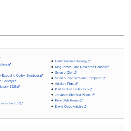
Confessional Bibliology
Videos
King James Bible Research Council
Scion of Zion
 - Exposing Codex Sinaiticus
Scion of Zion Versions Compared
le Society
Adullam Films
ionary 1828
KJV Textual Technology
Jonathan Sheffield Videos
Pure Bible Forum
ter in the KJV
David Cloud Articles