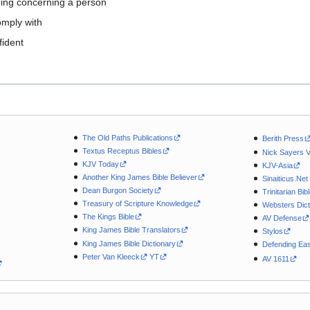
hing concerning a person
comply with
fident
The Old Paths Publications
Berith Press
Textus Receptus Bibles
Nick Sayers 
KJV Today
KJV-Asia
Another King James Bible Believer
Sinaiticus.Net
Dean Burgon Society
Trinitarian Bib
Treasury of Scripture Knowledge
Websters Dict
The Kings Bible
AV Defense
King James Bible Translators
Stylos
King James Bible Dictionary
Defending Eas
Peter Van Kleeck
YT
AV 1611