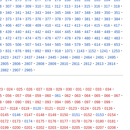
·
·
·
·
·
·
·
·
·
·
·
·
·
6
307
308
309
310
311
312
313
314
315
316
317
318
·
·
·
·
·
·
·
·
·
·
·
·
·
9
340
341
342
343
344
345
346
347
348
349
350
351
·
·
·
·
·
·
·
·
·
·
·
·
·
2
373
374
375
376
377
378
379
380
381
382
383
384
·
·
·
·
·
·
·
·
·
·
·
·
·
5
406
407
408
409
410
411
412
413
414
415
416
417
·
·
·
·
·
·
·
·
·
·
·
·
·
8
439
440
441
442
443
444
445
446
447
448
449
450
·
·
·
·
·
·
·
·
·
·
·
·
·
1
472
473
474
475
476
477
478
479
480
481
482
483
·
·
·
·
·
·
·
·
·
·
·
·
·
4
505
506
507
543
544
565
566
579
585
614
639
653
·
·
·
·
·
·
·
·
·
·
·
·
0
831
876
891
892
893
918
1071
1143
1152
1241
1253
·
·
·
·
·
·
·
·
·
·
2423
2427
2437
2444
2445
2446
2460
2464
2491
2495
·
·
·
·
·
·
·
·
·
·
2805
2806
2807
2808
2809
2810
2811
2812
2813
2814
·
·
·
2882
2907
2965
·
·
·
·
·
·
·
·
·
·
·
·
23
024
025
026
027
028
029
030
031
032
033
034
·
·
·
·
·
·
·
·
·
·
·
·
·
5
056
057
058
059
060
061
062
063
064
065
066
067
·
·
·
·
·
·
·
·
·
·
·
·
8
089
090
091
092
093
094
095
096
097
098
099
·
·
·
·
·
·
·
·
·
·
0117
0118
0119
0120
0121
0122
0123
0124
0125
0126
·
·
·
·
·
·
·
·
·
·
0145
0146
0147
0148
0149
0150
0151
0152
0153
0154
·
·
·
·
·
·
·
·
·
·
0172
0173
0174
0175
0176
0177
0178
0179
0180
0181
·
·
·
·
·
·
·
·
·
·
0199
0200
0201
0202
0203
0204
0205
0206
0207
0208