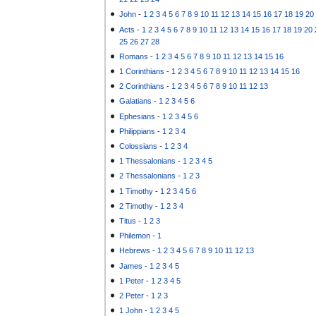
John
-
1
2
3
4
5
6
7
8
9
10
11
12
13
14
15
16
17
18
19
20
Acts
-
1
2
3
4
5
6
7
8
9
10
11
12
13
14
15
16
17
18
19
20
25
26
27
28
Romans
-
1
2
3
4
5
6
7
8
9
10
11
12
13
14
15
16
1 Corinthians
-
1
2
3
4
5
6
7
8
9
10
11
12
13
14
15
16
2 Corinthians
-
1
2
3
4
5
6
7
8
9
10
11
12
13
Galatians
-
1
2
3
4
5
6
Ephesians
-
1
2
3
4
5
6
Philippians
-
1
2
3
4
Colossians
-
1
2
3
4
1 Thessalonians
-
1
2
3
4
5
2 Thessalonians
-
1
2
3
1 Timothy
-
1
2
3
4
5
6
2 Timothy
-
1
2
3
4
Titus
-
1
2
3
Philemon
-
1
Hebrews
-
1
2
3
4
5
6
7
8
9
10
11
12
13
James
-
1
2
3
4
5
1 Peter
-
1
2
3
4
5
2 Peter
-
1
2
3
1 John
-
1
2
3
4
5