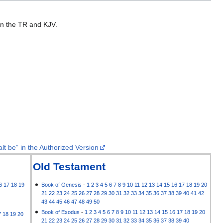
 in the TR and KJV.
lt be” in the Authorized Version
Old Testament
6
17
18
19
Book of Genesis
-
1
2
3
4
5
6
7
8
9
10
11
12
13
14
15
16
17
18
19
20
21
22
23
24
25
26
27
28
29
30
31
32
33
34
35
36
37
38
39
40
41
42
43
44
45
46
47
48
49
50
Book of Exodus
-
1
2
3
4
5
6
7
8
9
10
11
12
13
14
15
16
17
18
19
20
7
18
19
20
21
22
23
24
25
26
27
28
29
30
31
32
33
34
35
36
37
38
39
40