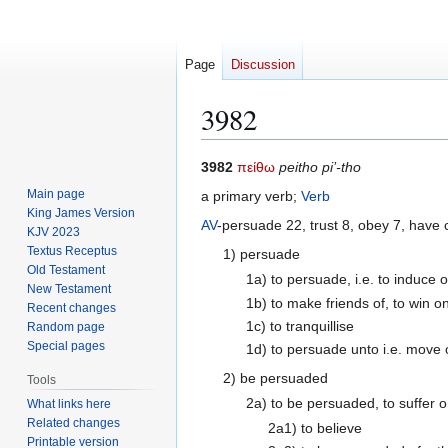
Page
Discussion
3982
Jump
Jump
3982
πείθω
peitho pi’-tho
to
to
Main page
a primary verb;
Verb
navigation
search
King James Version
AV
-persuade 22, trust 8, obey 7, have 
KJV 2023
Textus Receptus
1) persuade
Old Testament
1a) to persuade, i.e. to induce 
New Testament
1b) to make friends of, to win on
Recent changes
1c) to tranquillise
Random page
Special pages
1d) to persuade unto i.e. move 
2) be persuaded
Tools
2a) to be persuaded, to suffer on
What links here
Related changes
2a1) to believe
Printable version