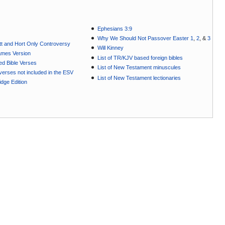
Ephesians 3:9
Why We Should Not Passover Easter 1
,
2
, &
3
t and Hort Only Controversy
Will Kinney
ames Version
List of TR/KJV based foreign bibles
ted Bible Verses
List of New Testament minuscules
e verses not included in the ESV
List of New Testament lectionaries
dge Edition