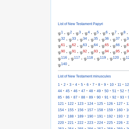
List of New Testament Papyri
1
2
3
4
5
6
7
8
𝔓
·
𝔓
·
𝔓
·
𝔓
·
𝔓
·
𝔓
·
𝔓
·
𝔓
·
32
33
34
35
36
37
3
𝔓
·
𝔓
·
𝔓
·
𝔓
·
𝔓
·
𝔓
·
𝔓
61
62
63
64
65
66
6
𝔓
·
𝔓
·
𝔓
·
𝔓
·
𝔓
·
𝔓
·
𝔓
90
91
92
93
94
95
9
𝔓
·
𝔓
·
𝔓
·
𝔓
·
𝔓
·
𝔓
·
𝔓
116
117
118
119
120
1
𝔓
·
𝔓
·
𝔓
·
𝔓
·
𝔓
·
𝔓
140
𝔓
·
List of New Testament minuscules
·
·
·
·
·
·
·
·
·
·
·
1
2
3
4
5
6
7
8
9
10
11
12
·
·
·
·
·
·
·
·
·
44
45
46
47
48
49
50
51
52
·
·
·
·
·
·
·
·
·
85
86
87
88
89
90
91
92
93
·
·
·
·
·
·
·
121
122
123
124
125
126
127
1
·
·
·
·
·
·
·
154
155
156
157
158
159
160
1
·
·
·
·
·
·
·
187
188
189
190
191
192
193
1
·
·
·
·
·
·
·
220
221
222
223
224
225
226
2
·
·
·
·
·
·
·
253
254
255
256
257
258
259
2