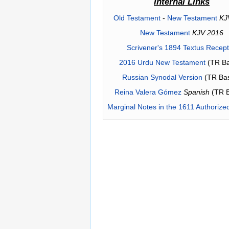
Internal Links
Old Testament
-
New Testament
KJ
New Testament
KJV 2016
Scrivener's 1894 Textus Recep
2016 Urdu New Testament
(TR Ba
Russian Synodal Version
(TR Ba
Reina Valera Gómez
Spanish
(TR 
Marginal Notes in the 1611 Authorize