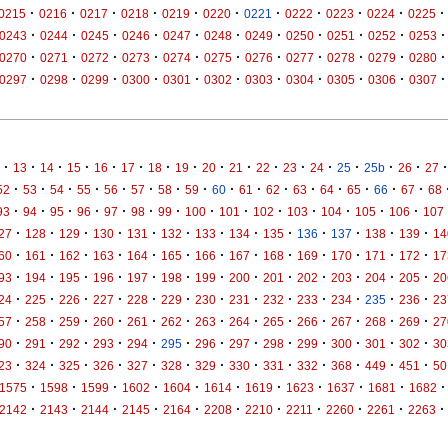
·
·
·
·
·
·
·
·
·
·
·
0215
0216
0217
0218
0219
0220
0221
0222
0223
0224
0225
·
·
·
·
·
·
·
·
·
·
·
0243
0244
0245
0246
0247
0248
0249
0250
0251
0252
0253
·
·
·
·
·
·
·
·
·
·
·
0270
0271
0272
0273
0274
0275
0276
0277
0278
0279
0280
·
·
·
·
·
·
·
·
·
·
·
0297
0298
0299
0300
0301
0302
0303
0304
0305
0306
0307
·
·
·
·
·
·
·
·
·
·
·
·
·
·
·
·
·
13
14
15
16
17
18
19
20
21
22
23
24
25
25b
26
27
·
·
·
·
·
·
·
·
·
·
·
·
·
·
·
·
52
53
54
55
56
57
58
59
60
61
62
63
64
65
66
67
68
·
·
·
·
·
·
·
·
·
·
·
·
·
·
93
94
95
96
97
98
99
100
101
102
103
104
105
106
107
·
·
·
·
·
·
·
·
·
·
·
·
·
27
128
129
130
131
132
133
134
135
136
137
138
139
14
·
·
·
·
·
·
·
·
·
·
·
·
·
60
161
162
163
164
165
166
167
168
169
170
171
172
17
·
·
·
·
·
·
·
·
·
·
·
·
·
93
194
195
196
197
198
199
200
201
202
203
204
205
20
·
·
·
·
·
·
·
·
·
·
·
·
·
24
225
226
227
228
229
230
231
232
233
234
235
236
23
·
·
·
·
·
·
·
·
·
·
·
·
·
57
258
259
260
261
262
263
264
265
266
267
268
269
27
·
·
·
·
·
·
·
·
·
·
·
·
·
90
291
292
293
294
295
296
297
298
299
300
301
302
30
·
·
·
·
·
·
·
·
·
·
·
·
·
23
324
325
326
327
328
329
330
331
332
368
449
451
50
·
·
·
·
·
·
·
·
·
·
·
1575
1598
1599
1602
1604
1614
1619
1623
1637
1681
1682
·
·
·
·
·
·
·
·
·
·
·
2142
2143
2144
2145
2164
2208
2210
2211
2260
2261
2263