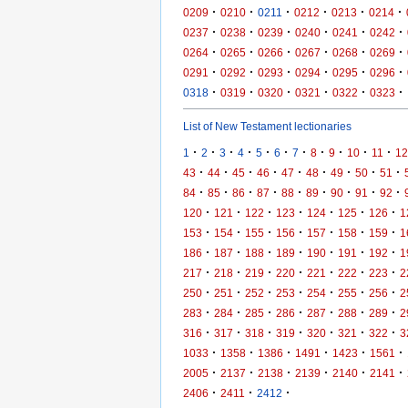
·
·
·
·
·
·
0209
0210
0211
0212
0213
0214
·
·
·
·
·
·
0237
0238
0239
0240
0241
0242
·
·
·
·
·
·
0264
0265
0266
0267
0268
0269
·
·
·
·
·
·
0291
0292
0293
0294
0295
0296
·
·
·
·
·
·
0318
0319
0320
0321
0322
0323
List of New Testament lectionaries
·
·
·
·
·
·
·
·
·
·
·
1
2
3
4
5
6
7
8
9
10
11
12
·
·
·
·
·
·
·
·
·
43
44
45
46
47
48
49
50
51
·
·
·
·
·
·
·
·
·
84
85
86
87
88
89
90
91
92
·
·
·
·
·
·
·
120
121
122
123
124
125
126
1
·
·
·
·
·
·
·
153
154
155
156
157
158
159
1
·
·
·
·
·
·
·
186
187
188
189
190
191
192
1
·
·
·
·
·
·
·
217
218
219
220
221
222
223
2
·
·
·
·
·
·
·
250
251
252
253
254
255
256
2
·
·
·
·
·
·
·
283
284
285
286
287
288
289
2
·
·
·
·
·
·
·
316
317
318
319
320
321
322
3
·
·
·
·
·
·
1033
1358
1386
1491
1423
1561
·
·
·
·
·
·
2005
2137
2138
2139
2140
2141
·
·
·
2406
2411
2412