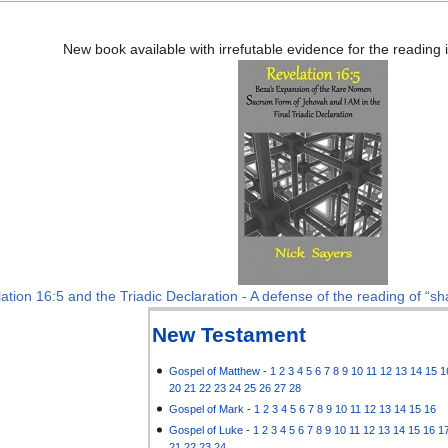
New book available with irrefutable evidence for the reading
ation 16:5 and the Triadic Declaration - A defense of the reading of “sha
New Testament
Gospel of Matthew
-
1
2
3
4
5
6
7
8
9
10
11
12
13
14
15
1
20
21
22
23
24
25
26
27
28
Gospel of Mark
-
1
2
3
4
5
6
7
8
9
10
11
12
13
14
15
16
Gospel of Luke
-
1
2
3
4
5
6
7
8
9
10
11
12
13
14
15
16
1
21
22
23
24