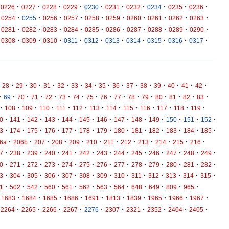
·
·
·
·
·
·
·
·
·
·
0226
0227
0228
0229
0230
0231
0232
0234
0235
0236
·
·
·
·
·
·
·
·
·
·
0254
0255
0256
0257
0258
0259
0260
0261
0262
0263
·
·
·
·
·
·
·
·
·
·
0281
0282
0283
0284
0285
0286
0287
0288
0289
0290
·
·
·
·
·
·
·
·
·
·
0308
0309
0310
0311
0312
0313
0314
0315
0316
0317
·
·
·
·
·
·
·
·
·
·
·
·
·
·
·
28
29
30
31
32
33
34
35
36
37
38
39
40
41
42
·
·
·
·
·
·
·
·
·
·
·
·
·
·
·
·
69
70
71
72
73
74
75
76
77
78
79
80
81
82
83
·
·
·
·
·
·
·
·
·
·
·
·
·
108
109
110
111
112
113
114
115
116
117
118
119
·
·
·
·
·
·
·
·
·
·
·
·
·
0
141
142
143
144
145
146
147
148
149
150
151
152
·
·
·
·
·
·
·
·
·
·
·
·
·
3
174
175
176
177
178
179
180
181
182
183
184
185
·
·
·
·
·
·
·
·
·
·
·
·
6a
206b
207
208
209
210
211
212
213
214
215
216
·
·
·
·
·
·
·
·
·
·
·
·
·
7
238
239
240
241
242
243
244
245
246
247
248
249
·
·
·
·
·
·
·
·
·
·
·
·
·
0
271
272
273
274
275
276
277
278
279
280
281
282
·
·
·
·
·
·
·
·
·
·
·
·
·
3
304
305
306
307
308
309
310
311
312
313
314
315
·
·
·
·
·
·
·
·
·
·
·
·
1
502
542
560
561
562
563
564
648
649
809
965
·
·
·
·
·
·
·
·
·
·
1683
1684
1685
1686
1691
1813
1839
1965
1966
1967
·
·
·
·
·
·
·
·
·
·
2264
2265
2266
2267
2276
2307
2321
2352
2404
2405