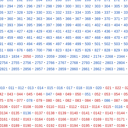
·
·
·
·
·
·
·
·
·
·
·
·
·
93
294
295
296
297
298
299
300
301
302
303
304
305
30
·
·
·
·
·
·
·
·
·
·
·
·
·
26
327
328
329
330
331
332
333
334
335
336
337
338
33
·
·
·
·
·
·
·
·
·
·
·
·
·
59
360
361
362
363
364
365
366
367
368
369
370
371
37
·
·
·
·
·
·
·
·
·
·
·
·
·
92
393
394
395
396
397
398
399
400
401
402
403
404
40
·
·
·
·
·
·
·
·
·
·
·
·
·
25
426
427
428
429
430
431
432
433
434
435
436
437
43
·
·
·
·
·
·
·
·
·
·
·
·
·
58
459
460
461
462
463
464
465
466
467
468
469
470
47
·
·
·
·
·
·
·
·
·
·
·
·
·
91
492
493
494
495
496
497
498
499
500
501
502
503
50
·
·
·
·
·
·
·
·
·
·
·
·
·
61
669
676
685
700
798
823
824
825
826
827
828
829
83
·
·
·
·
·
·
·
·
·
·
·
1813
1834
2050
2053
2059
2060
2061
2062
2174
2268
2344
·
·
·
·
·
·
·
·
·
·
·
2754
2755
2756
2757
2766
2767
2768
2793
2802
2803
2804
·
·
·
·
·
·
·
·
·
·
·
2821
2855
2856
2857
2858
2859
2860
2861
2862
2863
2881
·
·
·
·
·
·
·
·
·
·
·
·
·
010
011
012
013
014
015
016
017
018
019
020
021
022
0
·
·
·
·
·
·
·
·
·
·
·
·
·
42
043
044
045
046
047
048
049
050
051
052
053
054
05
·
·
·
·
·
·
·
·
·
·
·
·
·
75
076
077
078
079
080
081
082
083
084
085
086
087
08
·
·
·
·
·
·
·
·
·
·
·
0106
0107
0108
0109
0110
0111
0112
0113
0114
0115
0116
·
·
·
·
·
·
·
·
·
·
·
0134
0135
0136
0137
0138
0139
0140
0141
0142
0143
0144
·
·
·
·
·
·
·
·
·
·
·
0161
0162
0163
0164
0165
0166
0167
0168
0169
0170
0171
·
·
·
·
·
·
·
·
·
·
·
0188
0189
0190
0191
0192
0193
0194
0195
0196
0197
0198