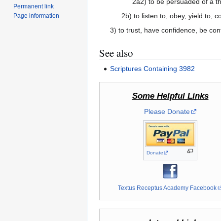
2a2) to be persuaded of a t
Permanent link
2b) to listen to, obey, yield to, 
Page information
3) to trust, have confidence, be con
See also
Scriptures Containing 3982
Some Helpful Links
Please Donate
Donate
Textus Receptus Academy Facebook