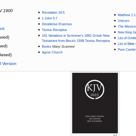
V 1900
Revelation 16:5
Matthew 1:1
1 John 5:7
Unicorn
Desiderius Erasmus
The Westcot
tus
Textus Receptus
New King J
191 Variations in Scrivener’s 1881 Greek New
sed)
List of Omit
Testament from Beza's 1598 Textus Receptus
List of Bibl
sed)
Books
Many Scanned
Pure Cambri
Agros Church
Based)
d Version