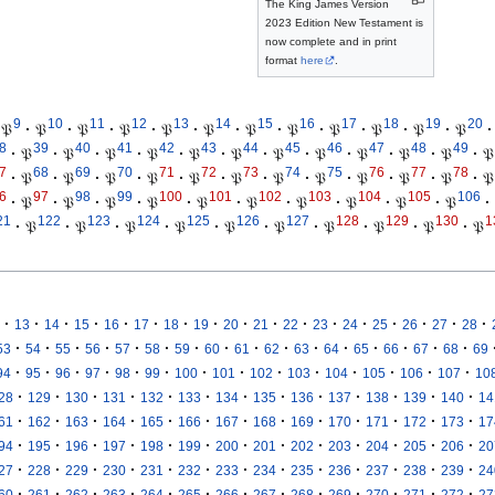
The King James Version
2023 Edition New Testament is
now complete and in print
format
here
.
9
10
11
12
13
14
15
16
17
18
19
20
𝔓
·
𝔓
·
𝔓
·
𝔓
·
𝔓
·
𝔓
·
𝔓
·
𝔓
·
𝔓
·
𝔓
·
𝔓
·
𝔓
·
8
39
40
41
42
43
44
45
46
47
48
49
·
𝔓
·
𝔓
·
𝔓
·
𝔓
·
𝔓
·
𝔓
·
𝔓
·
𝔓
·
𝔓
·
𝔓
·
𝔓
·
𝔓
7
68
69
70
71
72
73
74
75
76
77
78
·
𝔓
·
𝔓
·
𝔓
·
𝔓
·
𝔓
·
𝔓
·
𝔓
·
𝔓
·
𝔓
·
𝔓
·
𝔓
·
𝔓
6
97
98
99
100
101
102
103
104
105
106
·
𝔓
·
𝔓
·
𝔓
·
𝔓
·
𝔓
·
𝔓
·
𝔓
·
𝔓
·
𝔓
·
𝔓
·
21
122
123
124
125
126
127
128
129
130
1
·
𝔓
·
𝔓
·
𝔓
·
𝔓
·
𝔓
·
𝔓
·
𝔓
·
𝔓
·
𝔓
·
𝔓
·
·
·
·
·
·
·
·
·
·
·
·
·
·
·
·
·
13
14
15
16
17
18
19
20
21
22
23
24
25
26
27
28
·
·
·
·
·
·
·
·
·
·
·
·
·
·
·
·
53
54
55
56
57
58
59
60
61
62
63
64
65
66
67
68
69
·
·
·
·
·
·
·
·
·
·
·
·
·
·
94
95
96
97
98
99
100
101
102
103
104
105
106
107
10
·
·
·
·
·
·
·
·
·
·
·
·
·
28
129
130
131
132
133
134
135
136
137
138
139
140
14
·
·
·
·
·
·
·
·
·
·
·
·
·
61
162
163
164
165
166
167
168
169
170
171
172
173
17
·
·
·
·
·
·
·
·
·
·
·
·
·
94
195
196
197
198
199
200
201
202
203
204
205
206
20
·
·
·
·
·
·
·
·
·
·
·
·
·
27
228
229
230
231
232
233
234
235
236
237
238
239
24
·
·
·
·
·
·
·
·
·
·
·
·
·
60
261
262
263
264
265
266
267
268
269
270
271
272
27