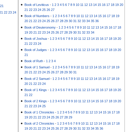
Book of Leviticus
-
1
2
3
4
5
6
7
8
9
10
11
12
13
14
15
16
17
18
19
20
21
21
22
23
24
25
26
27
21
22
23
24
Book of Numbers
-
1
2
3
4
5
6
7
8
9
10
11
12
13
14
15
16
17
18
19
20
21
22
23
24
25
26
27
28
29
30
31
32
33
34
35
36
Book of Deuteronomy
-
1
2
3
4
5
6
7
8
9
10
11
12
13
14
15
16
17
18
19
20
21
22
23
24
25
26
27
28
29
30
31
32
33
34
Book of Joshua
-
1
2
3
4
5
6
7
8
9
10
11
12
13
14
15
16
17
18
19
20
21
22
23
24
Book of Judges
-
1
2
3
4
5
6
7
8
9
10
11
12
13
14
15
16
17
18
19
20
21
Book of Ruth
-
1
2
3
4
Book of 1 Samuel
-
1
2
3
4
5
6
7
8
9
10
11
12
13
14
15
16
17
18
19
20
21
22
23
24
25
26
27
28
29
30
31
Book of 2 Samuel
-
1
2
3
4
5
6
7
8
9
10
11
12
13
14
15
16
17
18
19
20
21
22
23
24
Book of 1 Kings
-
1
2
3
4
5
6
7
8
9
10
11
12
13
14
15
16
17
18
19
20
21
22
Book of 2 Kings
-
1
2
3
4
5
6
7
8
9
10
11
12
13
14
15
16
17
18
19
20
21
22
23
24
25
Book of 1 Chronicles
-
1
2
3
4
5
6
7
8
9
10
11
12
13
14
15
16
17
18
19
20
21
22
23
24
25
26
27
28
29
Book of 2 Chronicles
-
1
2
3
4
5
6
7
8
9
10
11
12
13
14
15
16
17
18
19
20
21
22
23
24
25
26
27
28
29
30
31
32
33
34
35
36