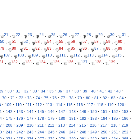
21
22
23
24
25
26
27
28
29
30
31
𝔓
·
𝔓
·
𝔓
·
𝔓
·
𝔓
·
𝔓
·
𝔓
·
𝔓
·
𝔓
·
𝔓
·
𝔓
·
50
51
52
53
54
55
56
57
58
59
60
·
𝔓
·
𝔓
·
𝔓
·
𝔓
·
𝔓
·
𝔓
·
𝔓
·
𝔓
·
𝔓
·
𝔓
·
79
80
81
82
83
84
85
86
87
88
89
·
𝔓
·
𝔓
·
𝔓
·
𝔓
·
𝔓
·
𝔓
·
𝔓
·
𝔓
·
𝔓
·
𝔓
·
107
108
109
110
111
112
113
114
115
𝔓
·
𝔓
·
𝔓
·
𝔓
·
𝔓
·
𝔓
·
𝔓
·
𝔓
·
𝔓
·
31
132
133
134
135
136
137
138
139
·
𝔓
·
𝔓
·
𝔓
·
𝔓
·
𝔓
·
𝔓
·
𝔓
·
𝔓
·
·
·
·
·
·
·
·
·
·
·
·
·
·
·
·
29
30
31
32
33
34
35
36
37
38
39
40
41
42
43
·
·
·
·
·
·
·
·
·
·
·
·
·
·
·
·
70
71
72
73
74
75
76
77
78
79
80
81
82
83
84
·
·
·
·
·
·
·
·
·
·
·
·
·
8
109
110
111
112
113
114
115
116
117
118
119
120
·
·
·
·
·
·
·
·
·
·
·
·
·
1
142
143
144
145
146
147
148
149
150
151
152
153
·
·
·
·
·
·
·
·
·
·
·
·
·
4
175
176
177
178
179
180
181
182
183
184
185
186
·
·
·
·
·
·
·
·
·
·
·
·
·
7
208
209
210
211
212
213
214
215
216
217
218
219
·
·
·
·
·
·
·
·
·
·
·
·
·
0
241
242
243
244
245
246
247
248
249
250
251
252
·
·
·
·
·
·
·
·
·
·
·
·
·
3
274
275
276
277
278
279
280
281
282
283
284
285