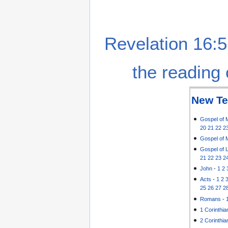
Revelation 16:5
the reading 
New Te
Gospel of 
20
21
22
2
Gospel of 
Gospel of 
21
22
23
2
John
-
1
2
Acts
-
1
2
25
26
27
2
Romans
-
1 Corinthia
2 Corinthia