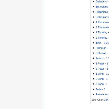
Galatians
Ephesians
Philippians
Colossians
1 Thessalo
2 Thessalo
1 Timothy
2 Timothy
Titus
-
1
2
Philemon
-
Hebrews
-
James
-
1
1 Peter
-
1
2 Peter
-
1
1 John
-
1
2 John
-
1
3 John
-
1
Jude
-
1
Revelation
See Also:
Old 