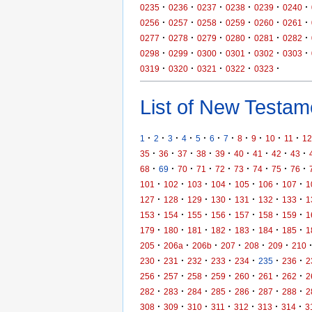
·
·
·
·
·
·
0235
0236
0237
0238
0239
0240
·
·
·
·
·
·
0256
0257
0258
0259
0260
0261
·
·
·
·
·
·
0277
0278
0279
0280
0281
0282
·
·
·
·
·
·
0298
0299
0300
0301
0302
0303
·
·
·
·
·
0319
0320
0321
0322
0323
List of New Testame
·
·
·
·
·
·
·
·
·
·
·
1
2
3
4
5
6
7
8
9
10
11
12
·
·
·
·
·
·
·
·
·
35
36
37
38
39
40
41
42
43
·
·
·
·
·
·
·
·
·
68
69
70
71
72
73
74
75
76
·
·
·
·
·
·
·
101
102
103
104
105
106
107
1
·
·
·
·
·
·
·
127
128
129
130
131
132
133
1
·
·
·
·
·
·
·
153
154
155
156
157
158
159
1
·
·
·
·
·
·
·
179
180
181
182
183
184
185
1
·
·
·
·
·
·
205
206a
206b
207
208
209
210
·
·
·
·
·
·
·
230
231
232
233
234
235
236
2
·
·
·
·
·
·
·
256
257
258
259
260
261
262
2
·
·
·
·
·
·
·
282
283
284
285
286
287
288
2
·
·
·
·
·
·
·
308
309
310
311
312
313
314
3