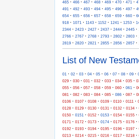
·
·
·
·
·
·
·
465
466
467
468
469
470
471
4
·
·
·
·
·
·
·
491
492
493
494
495
496
497
4
·
·
·
·
·
·
·
654
655
656
657
658
659
660
6
·
·
·
·
·
·
918
1071
1143
1152
1241
1253
1
·
·
·
·
·
·
2344
2423
2427
2437
2444
2445
·
·
·
·
·
·
2766
2767
2768
2793
2802
2803
·
·
·
·
·
·
2819
2820
2821
2855
2856
2857
List of New Testam
·
·
·
·
·
·
·
·
·
01
02
03
04
05
06
07
08
09
·
·
·
·
·
·
·
029
030
031
032
033
034
035
0
·
·
·
·
·
·
·
055
056
057
058
059
060
061
0
·
·
·
·
·
·
·
081
082
083
084
085
086
087
0
·
·
·
·
·
·
0106
0107
0108
0109
0110
0111
·
·
·
·
·
·
0128
0129
0130
0131
0132
0134
·
·
·
·
·
·
0150
0151
0152
0153
0154
0155
·
·
·
·
·
·
0171
0172
0173
0174
0175
0176
·
·
·
·
·
·
0192
0193
0194
0195
0196
0197
·
·
·
·
·
·
0213
0214
0215
0216
0217
0218