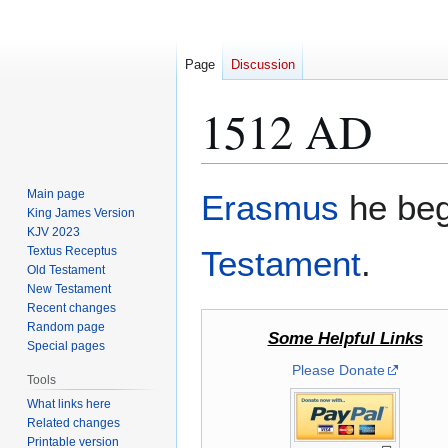
Page
Discussion
1512 AD
Jump
Jump
Main page
Erasmus
he beg
to
to
King James Version
KJV 2023
navigation
search
Textus Receptus
Testament
.
Old Testament
New Testament
Recent changes
Random page
Some Helpful Links
Special pages
Please Donate
Tools
What links here
Related changes
Printable version