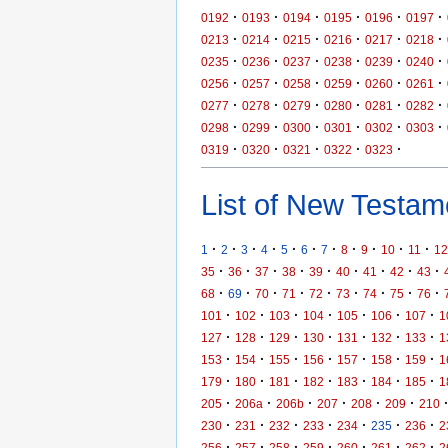
·
·
·
·
·
·
0192
0193
0194
0195
0196
0197
·
·
·
·
·
·
0213
0214
0215
0216
0217
0218
·
·
·
·
·
·
0235
0236
0237
0238
0239
0240
·
·
·
·
·
·
0256
0257
0258
0259
0260
0261
·
·
·
·
·
·
0277
0278
0279
0280
0281
0282
·
·
·
·
·
·
0298
0299
0300
0301
0302
0303
·
·
·
·
·
0319
0320
0321
0322
0323
List of New Testame
·
·
·
·
·
·
·
·
·
·
·
1
2
3
4
5
6
7
8
9
10
11
12
·
·
·
·
·
·
·
·
·
35
36
37
38
39
40
41
42
43
·
·
·
·
·
·
·
·
·
68
69
70
71
72
73
74
75
76
·
·
·
·
·
·
·
101
102
103
104
105
106
107
1
·
·
·
·
·
·
·
127
128
129
130
131
132
133
1
·
·
·
·
·
·
·
153
154
155
156
157
158
159
1
·
·
·
·
·
·
·
179
180
181
182
183
184
185
1
·
·
·
·
·
·
205
206a
206b
207
208
209
210
·
·
·
·
·
·
·
230
231
232
233
234
235
236
2
·
·
·
·
·
·
·
256
257
258
259
260
261
262
2