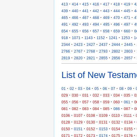
·
·
·
·
·
·
·
413
414
415
416
417
418
419
4
·
·
·
·
·
·
·
439
440
441
442
443
444
445
4
·
·
·
·
·
·
·
465
466
467
468
469
470
471
4
·
·
·
·
·
·
·
491
492
493
494
495
496
497
4
·
·
·
·
·
·
·
654
655
656
657
658
659
660
6
·
·
·
·
·
·
918
1071
1143
1152
1241
1253
1
·
·
·
·
·
·
2344
2423
2427
2437
2444
2445
·
·
·
·
·
·
2766
2767
2768
2793
2802
2803
·
·
·
·
·
·
2819
2820
2821
2855
2856
2857
List of New Testam
·
·
·
·
·
·
·
·
·
01
02
03
04
05
06
07
08
09
·
·
·
·
·
·
·
029
030
031
032
033
034
035
0
·
·
·
·
·
·
·
055
056
057
058
059
060
061
0
·
·
·
·
·
·
·
081
082
083
084
085
086
087
0
·
·
·
·
·
·
0106
0107
0108
0109
0110
0111
·
·
·
·
·
·
0128
0129
0130
0131
0132
0134
·
·
·
·
·
·
0150
0151
0152
0153
0154
0155
·
·
·
·
·
·
0171
0172
0173
0174
0175
0176