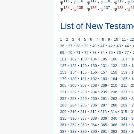
115
116
117
118
119
1
𝔓
·
𝔓
·
𝔓
·
𝔓
·
𝔓
·
𝔓
134
135
136
137
138
1
𝔓
·
𝔓
·
𝔓
·
𝔓
·
𝔓
·
𝔓
List of New Testam
·
·
·
·
·
·
·
·
·
·
·
1
2
3
4
5
6
7
8
9
10
11
12
·
·
·
·
·
·
·
·
·
36
37
38
39
40
41
42
43
44
·
·
·
·
·
·
·
·
·
69
70
71
72
73
74
75
76
77
·
·
·
·
·
·
·
101
102
103
104
105
106
107
1
·
·
·
·
·
·
·
127
128
129
130
131
132
133
1
·
·
·
·
·
·
·
153
154
155
156
157
158
159
1
·
·
·
·
·
·
·
179
180
181
182
183
184
185
1
·
·
·
·
·
·
·
205
206
207
208
209
210
211
2
·
·
·
·
·
·
·
231
232
233
234
235
236
237
2
·
·
·
·
·
·
·
257
258
259
260
261
262
263
2
·
·
·
·
·
·
·
283
284
285
286
287
288
289
2
·
·
·
·
·
·
·
309
310
311
312
313
314
315
3
·
·
·
·
·
·
·
335
336
337
338
339
340
341
3
·
·
·
·
·
·
·
361
362
363
364
365
366
367
3
·
·
·
·
·
·
·
387
388
389
390
391
392
393
3