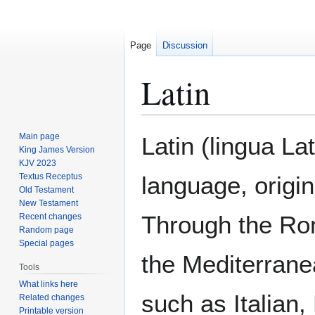
Page
Discussion
Latin
Jump
Jump
Main page
Latin (lingua Lat
to
to
King James Version
KJV 2023
navigation
search
Textus Receptus
language, origi
Old Testament
New Testament
Through the Ro
Recent changes
Random page
Special pages
the Mediterrane
Tools
What links here
such as Italian
Related changes
Printable version