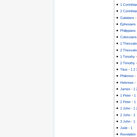
1 Corinthia
2 Corinthia
Galatians
Ephesians
Philippians
Colossians
1 Thessalo
2 Thessalo
1 Timothy
2 Timothy
Titus
-
1
2
Philemon
-
Hebrews
-
James
-
1
1 Peter
-
1
2 Peter
-
1
1 John
-
1
2 John
-
1
3 John
-
1
Jude
-
1
Revelation