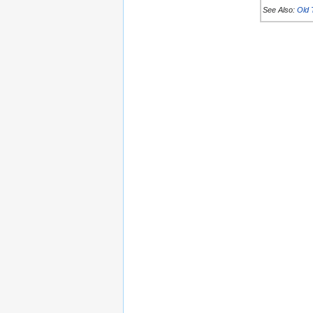
See Also:
Old 