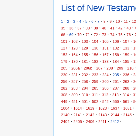
List of New Testame
·
·
·
·
·
·
·
·
·
·
·
1
2
3
4
5
6
7
8
9
10
11
12
·
·
·
·
·
·
·
·
·
35
36
37
38
39
40
41
42
43
·
·
·
·
·
·
·
·
·
68
69
70
71
72
73
74
75
76
·
·
·
·
·
·
·
101
102
103
104
105
106
107
1
·
·
·
·
·
·
·
127
128
129
130
131
132
133
1
·
·
·
·
·
·
·
153
154
155
156
157
158
159
1
·
·
·
·
·
·
·
179
180
181
182
183
184
185
1
·
·
·
·
·
·
205
206a
206b
207
208
209
210
·
·
·
·
·
·
·
230
231
232
233
234
235
236
2
·
·
·
·
·
·
·
256
257
258
259
260
261
262
2
·
·
·
·
·
·
·
282
283
284
285
286
287
288
2
·
·
·
·
·
·
·
308
309
310
311
312
313
314
3
·
·
·
·
·
·
·
449
451
501
502
542
560
561
5
·
·
·
·
·
·
1604
1614
1619
1623
1637
1681
·
·
·
·
·
·
2140
2141
2142
2143
2144
2145
·
·
·
·
·
2404
2405
2406
2411
2412