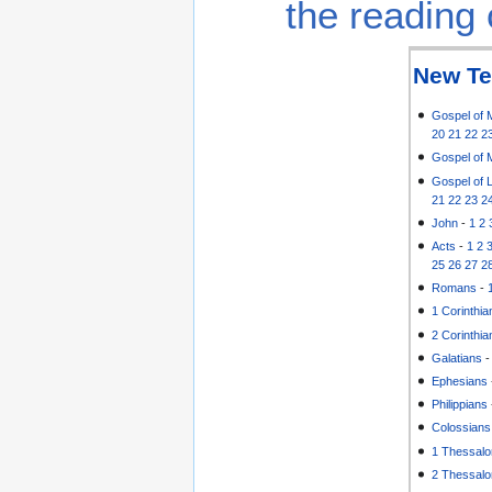
the reading 
New Te
Gospel of 
20
21
22
2
Gospel of 
Gospel of 
21
22
23
2
John
-
1
2
Acts
-
1
2
25
26
27
2
Romans
-
1 Corinthia
2 Corinthia
Galatians
Ephesians
Philippians
Colossians
1 Thessalo
2 Thessalo