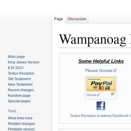
Page
Discussion
Wampanoag P
Jump
Jump
Main page
Some Helpful Links
to
to
King James Version
KJV 2023
navigation
search
Please Donate
Textus Receptus
Old Testament
New Testament
Recent changes
Donate
Random page
Special pages
Tools
Textus Receptus Academy Facebook
What links here
Related changes
Printable version