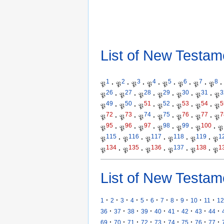
List of New Testam
1
2
3
4
5
6
7
8
𝔓
·
𝔓
·
𝔓
·
𝔓
·
𝔓
·
𝔓
·
𝔓
·
𝔓
·
26
27
28
29
30
31
3
𝔓
·
𝔓
·
𝔓
·
𝔓
·
𝔓
·
𝔓
·
𝔓
49
50
51
52
53
54
5
𝔓
·
𝔓
·
𝔓
·
𝔓
·
𝔓
·
𝔓
·
𝔓
72
73
74
75
76
77
7
𝔓
·
𝔓
·
𝔓
·
𝔓
·
𝔓
·
𝔓
·
𝔓
95
96
97
98
99
100
𝔓
·
𝔓
·
𝔓
·
𝔓
·
𝔓
·
𝔓
·
𝔓
115
116
117
118
119
1
𝔓
·
𝔓
·
𝔓
·
𝔓
·
𝔓
·
𝔓
134
135
136
137
138
1
𝔓
·
𝔓
·
𝔓
·
𝔓
·
𝔓
·
𝔓
List of New Testam
·
·
·
·
·
·
·
·
·
·
·
1
2
3
4
5
6
7
8
9
10
11
12
·
·
·
·
·
·
·
·
·
36
37
38
39
40
41
42
43
44
·
·
·
·
·
·
·
·
·
69
70
71
72
73
74
75
76
77