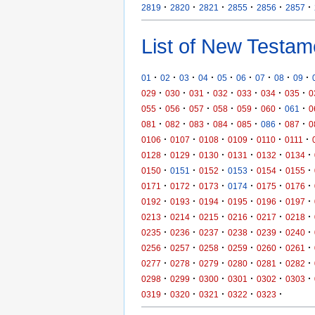
·
·
·
·
·
·
2819
2820
2821
2855
2856
2857
List of New Testam
·
·
·
·
·
·
·
·
·
01
02
03
04
05
06
07
08
09
·
·
·
·
·
·
·
029
030
031
032
033
034
035
0
·
·
·
·
·
·
·
055
056
057
058
059
060
061
0
·
·
·
·
·
·
·
081
082
083
084
085
086
087
0
·
·
·
·
·
·
0106
0107
0108
0109
0110
0111
·
·
·
·
·
·
0128
0129
0130
0131
0132
0134
·
·
·
·
·
·
0150
0151
0152
0153
0154
0155
·
·
·
·
·
·
0171
0172
0173
0174
0175
0176
·
·
·
·
·
·
0192
0193
0194
0195
0196
0197
·
·
·
·
·
·
0213
0214
0215
0216
0217
0218
·
·
·
·
·
·
0235
0236
0237
0238
0239
0240
·
·
·
·
·
·
0256
0257
0258
0259
0260
0261
·
·
·
·
·
·
0277
0278
0279
0280
0281
0282
·
·
·
·
·
·
0298
0299
0300
0301
0302
0303
·
·
·
·
·
0319
0320
0321
0322
0323