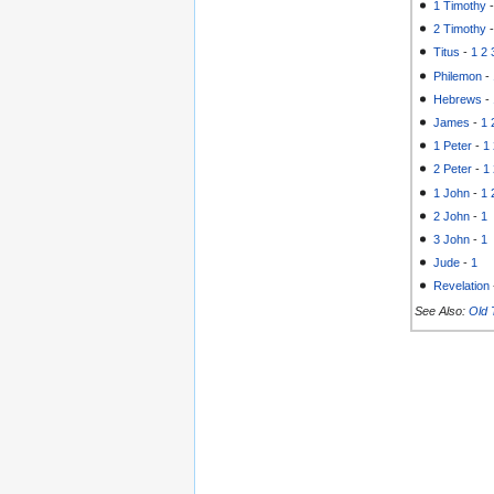
1 Timothy
2 Timothy
Titus
-
1
2
Philemon
-
Hebrews
-
James
-
1
1 Peter
-
1
2 Peter
-
1
1 John
-
1
2 John
-
1
3 John
-
1
Jude
-
1
Revelation
See Also:
Old 