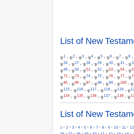
List of New Testam
1
2
3
4
5
6
7
8
𝔓
·
𝔓
·
𝔓
·
𝔓
·
𝔓
·
𝔓
·
𝔓
·
𝔓
·
26
27
28
29
30
31
3
𝔓
·
𝔓
·
𝔓
·
𝔓
·
𝔓
·
𝔓
·
𝔓
49
50
51
52
53
54
5
𝔓
·
𝔓
·
𝔓
·
𝔓
·
𝔓
·
𝔓
·
𝔓
72
73
74
75
76
77
7
𝔓
·
𝔓
·
𝔓
·
𝔓
·
𝔓
·
𝔓
·
𝔓
95
96
97
98
99
100
𝔓
·
𝔓
·
𝔓
·
𝔓
·
𝔓
·
𝔓
·
𝔓
115
116
117
118
119
1
𝔓
·
𝔓
·
𝔓
·
𝔓
·
𝔓
·
𝔓
134
135
136
137
138
1
𝔓
·
𝔓
·
𝔓
·
𝔓
·
𝔓
·
𝔓
List of New Testam
·
·
·
·
·
·
·
·
·
·
·
1
2
3
4
5
6
7
8
9
10
11
12
·
·
·
·
·
·
·
·
·
36
37
38
39
40
41
42
43
44