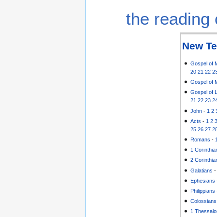
the reading 
New Te
Gospel of 
20
21
22
2
Gospel of 
Gospel of 
21
22
23
2
John
-
1
2
Acts
-
1
2
25
26
27
2
Romans
-
1 Corinthia
2 Corinthia
Galatians
Ephesians
Philippians
Colossians
1 Thessalo