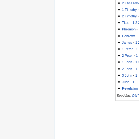
2 Thessalo
1 Timothy
2 Timothy
Titus
-
1
2
Philemon
-
Hebrews
-
James
-
1
1 Peter
-
1
2 Peter
-
1
1 John
-
1
2 John
-
1
3 John
-
1
Jude
-
1
Revelation
See Also:
Old 