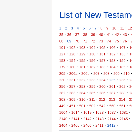
List of New Testame
·
·
·
·
·
·
·
·
·
·
·
1
2
3
4
5
6
7
8
9
10
11
12
·
·
·
·
·
·
·
·
·
35
36
37
38
39
40
41
42
43
·
·
·
·
·
·
·
·
·
68
69
70
71
72
73
74
75
76
·
·
·
·
·
·
·
101
102
103
104
105
106
107
1
·
·
·
·
·
·
·
127
128
129
130
131
132
133
1
·
·
·
·
·
·
·
153
154
155
156
157
158
159
1
·
·
·
·
·
·
·
179
180
181
182
183
184
185
1
·
·
·
·
·
·
205
206a
206b
207
208
209
210
·
·
·
·
·
·
·
230
231
232
233
234
235
236
2
·
·
·
·
·
·
·
256
257
258
259
260
261
262
2
·
·
·
·
·
·
·
282
283
284
285
286
287
288
2
·
·
·
·
·
·
·
308
309
310
311
312
313
314
3
·
·
·
·
·
·
·
449
451
501
502
542
560
561
5
·
·
·
·
·
·
1604
1614
1619
1623
1637
1681
·
·
·
·
·
·
2140
2141
2142
2143
2144
2145
·
·
·
·
·
2404
2405
2406
2411
2412