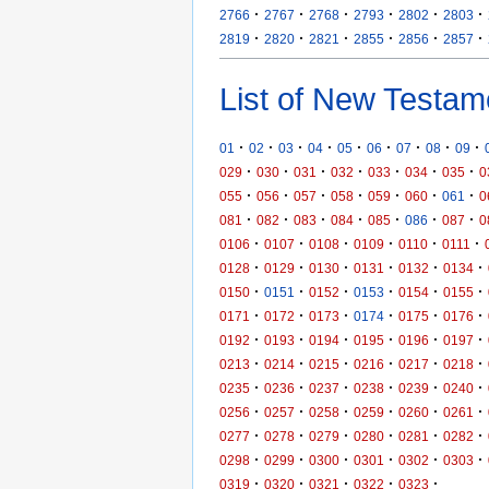
·
·
·
·
·
·
2766
2767
2768
2793
2802
2803
·
·
·
·
·
·
2819
2820
2821
2855
2856
2857
List of New Testam
·
·
·
·
·
·
·
·
·
01
02
03
04
05
06
07
08
09
·
·
·
·
·
·
·
029
030
031
032
033
034
035
0
·
·
·
·
·
·
·
055
056
057
058
059
060
061
0
·
·
·
·
·
·
·
081
082
083
084
085
086
087
0
·
·
·
·
·
·
0106
0107
0108
0109
0110
0111
·
·
·
·
·
·
0128
0129
0130
0131
0132
0134
·
·
·
·
·
·
0150
0151
0152
0153
0154
0155
·
·
·
·
·
·
0171
0172
0173
0174
0175
0176
·
·
·
·
·
·
0192
0193
0194
0195
0196
0197
·
·
·
·
·
·
0213
0214
0215
0216
0217
0218
·
·
·
·
·
·
0235
0236
0237
0238
0239
0240
·
·
·
·
·
·
0256
0257
0258
0259
0260
0261
·
·
·
·
·
·
0277
0278
0279
0280
0281
0282
·
·
·
·
·
·
0298
0299
0300
0301
0302
0303
·
·
·
·
·
0319
0320
0321
0322
0323