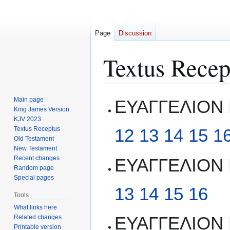
Page
Discussion
Textus Recep
Jump
Jump
Main page
ΕΥΑΓΓΕΛΙΟΝ
to
to
King James Version
KJV 2023
navigation
search
Textus Receptus
12
13
14
15
1
Old Testament
New Testament
Recent changes
ΕΥΑΓΓΕΛΙΟΝ
Random page
Special pages
13
14
15
16
Tools
What links here
ΕΥΑΓΓΕΛΙΟΝ
Related changes
Printable version