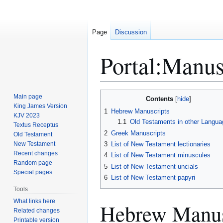
Page
Discussion
Portal:Manus
Jump
Jump
Main page
Contents
to
to
King James Version
1
Hebrew Manuscripts
KJV 2023
navigation
search
1.1
Old Testaments in other Langua
Textus Receptus
2
Greek Manuscripts
Old Testament
New Testament
3
List of New Testament lectionaries
Recent changes
4
List of New Testament minuscules
Random page
5
List of New Testament uncials
Special pages
6
List of New Testament papyri
Tools
What links here
Hebrew Manus
Related changes
Printable version