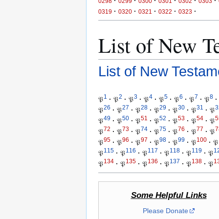
·
·
·
·
·
·
0298
0299
0300
0301
0302
0303
·
·
·
·
·
0319
0320
0321
0322
0323
List of New T
List of New Testam
1
2
3
4
5
6
7
8
𝔓
·
𝔓
·
𝔓
·
𝔓
·
𝔓
·
𝔓
·
𝔓
·
𝔓
·
26
27
28
29
30
31
3
𝔓
·
𝔓
·
𝔓
·
𝔓
·
𝔓
·
𝔓
·
𝔓
49
50
51
52
53
54
5
𝔓
·
𝔓
·
𝔓
·
𝔓
·
𝔓
·
𝔓
·
𝔓
72
73
74
75
76
77
7
𝔓
·
𝔓
·
𝔓
·
𝔓
·
𝔓
·
𝔓
·
𝔓
95
96
97
98
99
100
𝔓
·
𝔓
·
𝔓
·
𝔓
·
𝔓
·
𝔓
·
𝔓
115
116
117
118
119
1
𝔓
·
𝔓
·
𝔓
·
𝔓
·
𝔓
·
𝔓
134
135
136
137
138
1
𝔓
·
𝔓
·
𝔓
·
𝔓
·
𝔓
·
𝔓
Some Helpful Links
Please Donate