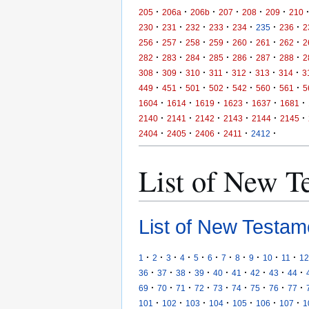
·
·
·
·
·
·
205
206a
206b
207
208
209
210
·
·
·
·
·
·
·
230
231
232
233
234
235
236
2
·
·
·
·
·
·
·
256
257
258
259
260
261
262
2
·
·
·
·
·
·
·
282
283
284
285
286
287
288
2
·
·
·
·
·
·
·
308
309
310
311
312
313
314
3
·
·
·
·
·
·
·
449
451
501
502
542
560
561
5
·
·
·
·
·
·
1604
1614
1619
1623
1637
1681
·
·
·
·
·
·
2140
2141
2142
2143
2144
2145
·
·
·
·
·
2404
2405
2406
2411
2412
List of New T
List of New Testam
·
·
·
·
·
·
·
·
·
·
·
1
2
3
4
5
6
7
8
9
10
11
12
·
·
·
·
·
·
·
·
·
36
37
38
39
40
41
42
43
44
·
·
·
·
·
·
·
·
·
69
70
71
72
73
74
75
76
77
·
·
·
·
·
·
·
101
102
103
104
105
106
107
1