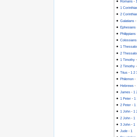
Romans
-
1 Corinthia
2 Corinthia
Galatians
Ephesians
Philippians
Colossians
1 Thessalo
2 Thessalo
1 Timothy
2 Timothy
Titus
-
1
2
Philemon
-
Hebrews
-
James
-
1
1 Peter
-
1
2 Peter
-
1
1 John
-
1
2 John
-
1
3 John
-
1
Jude
-
1