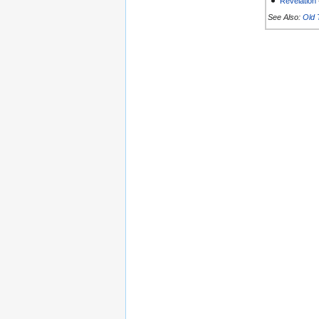
Revelation
See Also:
Old 