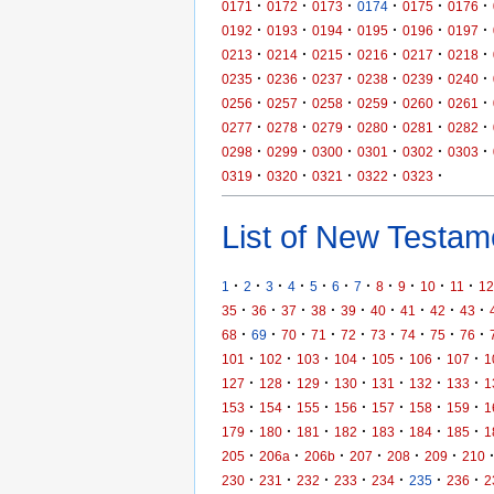
·
·
·
·
·
·
0171
0172
0173
0174
0175
0176
·
·
·
·
·
·
0192
0193
0194
0195
0196
0197
·
·
·
·
·
·
0213
0214
0215
0216
0217
0218
·
·
·
·
·
·
0235
0236
0237
0238
0239
0240
·
·
·
·
·
·
0256
0257
0258
0259
0260
0261
·
·
·
·
·
·
0277
0278
0279
0280
0281
0282
·
·
·
·
·
·
0298
0299
0300
0301
0302
0303
·
·
·
·
·
0319
0320
0321
0322
0323
List of New Testame
·
·
·
·
·
·
·
·
·
·
·
1
2
3
4
5
6
7
8
9
10
11
12
·
·
·
·
·
·
·
·
·
35
36
37
38
39
40
41
42
43
·
·
·
·
·
·
·
·
·
68
69
70
71
72
73
74
75
76
·
·
·
·
·
·
·
101
102
103
104
105
106
107
1
·
·
·
·
·
·
·
127
128
129
130
131
132
133
1
·
·
·
·
·
·
·
153
154
155
156
157
158
159
1
·
·
·
·
·
·
·
179
180
181
182
183
184
185
1
·
·
·
·
·
·
205
206a
206b
207
208
209
210
·
·
·
·
·
·
·
230
231
232
233
234
235
236
2