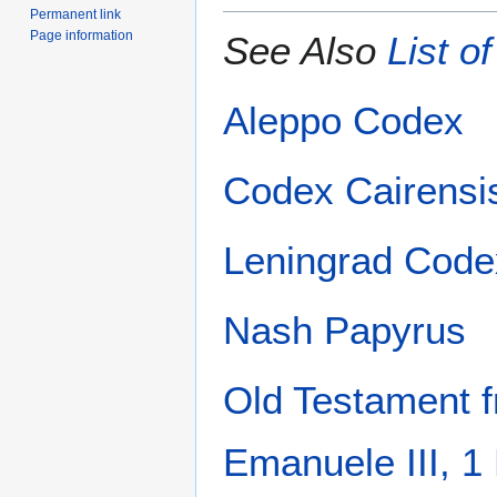
Permanent link
Page information
See Also
List o
Aleppo Codex
Codex Cairensi
Leningrad Code
Nash Papyrus
Old Testament f
Emanuele III, 1