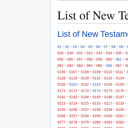
List of New T
List of New Testam
·
·
·
·
·
·
·
·
·
01
02
03
04
05
06
07
08
09
·
·
·
·
·
·
·
029
030
031
032
033
034
035
0
·
·
·
·
·
·
·
055
056
057
058
059
060
061
0
·
·
·
·
·
·
·
081
082
083
084
085
086
087
0
·
·
·
·
·
·
0106
0107
0108
0109
0110
0111
·
·
·
·
·
·
0128
0129
0130
0131
0132
0134
·
·
·
·
·
·
0150
0151
0152
0153
0154
0155
·
·
·
·
·
·
0171
0172
0173
0174
0175
0176
·
·
·
·
·
·
0192
0193
0194
0195
0196
0197
·
·
·
·
·
·
0213
0214
0215
0216
0217
0218
·
·
·
·
·
·
0235
0236
0237
0238
0239
0240
·
·
·
·
·
·
0256
0257
0258
0259
0260
0261
·
·
·
·
·
·
0277
0278
0279
0280
0281
0282