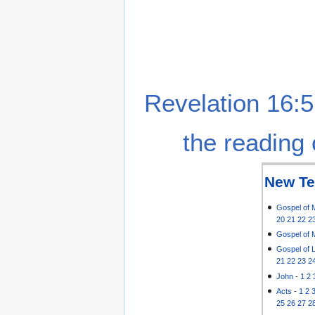
Revelation 16:5
the reading 
New Te
Gospel of 
20
21
22
2
Gospel of 
Gospel of 
21
22
23
2
John
-
1
2
Acts
-
1
2
25
26
27
2