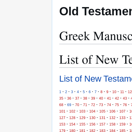
Old Testamen
Greek Manusc
List of New Te
List of New Testame
·
·
·
·
·
·
·
·
·
·
·
1
2
3
4
5
6
7
8
9
10
11
12
·
·
·
·
·
·
·
·
·
35
36
37
38
39
40
41
42
43
·
·
·
·
·
·
·
·
·
68
69
70
71
72
73
74
75
76
·
·
·
·
·
·
·
101
102
103
104
105
106
107
1
·
·
·
·
·
·
·
127
128
129
130
131
132
133
1
·
·
·
·
·
·
·
153
154
155
156
157
158
159
1
·
·
·
·
·
·
·
179
180
181
182
183
184
185
1