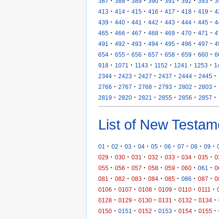
·
·
·
·
·
·
·
387
388
389
390
391
392
393
3
·
·
·
·
·
·
·
413
414
415
416
417
418
419
4
·
·
·
·
·
·
·
439
440
441
442
443
444
445
4
·
·
·
·
·
·
·
465
466
467
468
469
470
471
4
·
·
·
·
·
·
·
491
492
493
494
495
496
497
4
·
·
·
·
·
·
·
654
655
656
657
658
659
660
6
·
·
·
·
·
·
918
1071
1143
1152
1241
1253
1
·
·
·
·
·
·
2344
2423
2427
2437
2444
2445
·
·
·
·
·
·
2766
2767
2768
2793
2802
2803
·
·
·
·
·
·
2819
2820
2821
2855
2856
2857
List of New Testam
·
·
·
·
·
·
·
·
·
01
02
03
04
05
06
07
08
09
·
·
·
·
·
·
·
029
030
031
032
033
034
035
0
·
·
·
·
·
·
·
055
056
057
058
059
060
061
0
·
·
·
·
·
·
·
081
082
083
084
085
086
087
0
·
·
·
·
·
·
0106
0107
0108
0109
0110
0111
·
·
·
·
·
·
0128
0129
0130
0131
0132
0134
·
·
·
·
·
·
0150
0151
0152
0153
0154
0155