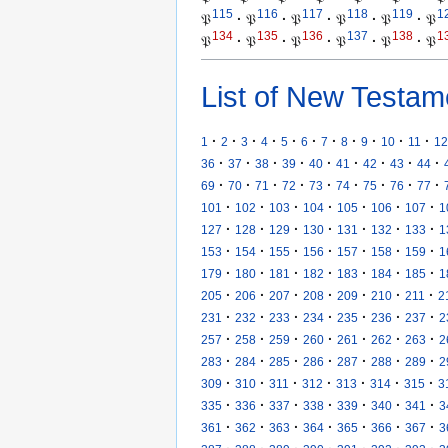
115
116
117
118
119
1
𝔓
·
𝔓
·
𝔓
·
𝔓
·
𝔓
·
𝔓
134
135
136
137
138
1
𝔓
·
𝔓
·
𝔓
·
𝔓
·
𝔓
·
𝔓
List of New Testam
·
·
·
·
·
·
·
·
·
·
·
1
2
3
4
5
6
7
8
9
10
11
12
·
·
·
·
·
·
·
·
·
36
37
38
39
40
41
42
43
44
·
·
·
·
·
·
·
·
·
69
70
71
72
73
74
75
76
77
·
·
·
·
·
·
·
101
102
103
104
105
106
107
1
·
·
·
·
·
·
·
127
128
129
130
131
132
133
1
·
·
·
·
·
·
·
153
154
155
156
157
158
159
1
·
·
·
·
·
·
·
179
180
181
182
183
184
185
1
·
·
·
·
·
·
·
205
206
207
208
209
210
211
2
·
·
·
·
·
·
·
231
232
233
234
235
236
237
2
·
·
·
·
·
·
·
257
258
259
260
261
262
263
2
·
·
·
·
·
·
·
283
284
285
286
287
288
289
2
·
·
·
·
·
·
·
309
310
311
312
313
314
315
3
·
·
·
·
·
·
·
335
336
337
338
339
340
341
3
·
·
·
·
·
·
·
361
362
363
364
365
366
367
3