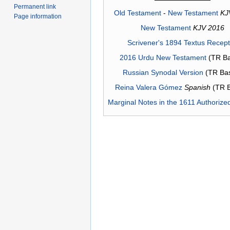
Permanent link
Old Testament
-
New Testament
KJ
Page information
New Testament
KJV 2016
Scrivener's 1894 Textus Recep
2016 Urdu New Testament
(TR Ba
Russian Synodal Version
(TR Ba
Reina Valera Gómez
Spanish
(TR 
Marginal Notes in the 1611 Authorize