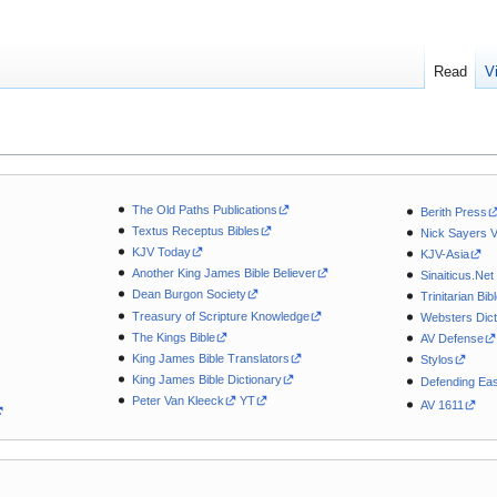
Read
V
The Old Paths Publications
Berith Press
Textus Receptus Bibles
Nick Sayers 
KJV Today
KJV-Asia
Another King James Bible Believer
Sinaiticus.Net
Dean Burgon Society
Trinitarian Bib
Treasury of Scripture Knowledge
Websters Dict
The Kings Bible
AV Defense
King James Bible Translators
Stylos
King James Bible Dictionary
Defending Eas
Peter Van Kleeck
YT
AV 1611