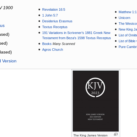
V 1900
Revelation 16:5
Matthew 1:1
1 John 5:7
Unicorn
Desiderius Erasmus
The Westcot
tus
Textus Receptus
New King J
191 Variations in Scrivener’s 1881 Greek New
sed)
List of Omit
Testament from Beza's 1598 Textus Receptus
List of Bibl
sed)
Books
Many Scanned
Pure Cambri
Agros Church
Based)
d Version
The King James Version