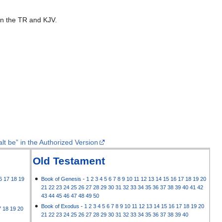
 in the TR and KJV.
lt be” in the Authorized Version
Old Testament
6
17
18
19
Book of Genesis
-
1
2
3
4
5
6
7
8
9
10
11
12
13
14
15
16
17
18
19
20
21
22
23
24
25
26
27
28
29
30
31
32
33
34
35
36
37
38
39
40
41
42
43
44
45
46
47
48
49
50
Book of Exodus
-
1
2
3
4
5
6
7
8
9
10
11
12
13
14
15
16
17
18
19
20
7
18
19
20
21
22
23
24
25
26
27
28
29
30
31
32
33
34
35
36
37
38
39
40