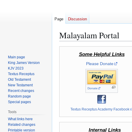
Page
Discussion
Malayalam Portal
Jump
Jump
Some Helpful Links
to
to
Main page
navigation
search
King James Version
Please Donate
KJV 2023
Textus Receptus
Old Testament
New Testament
Donate
Recent changes
Random page
Special pages
Textus Receptus Academy Facebook
Tools
What links here
Related changes
Internal Links
Printable version