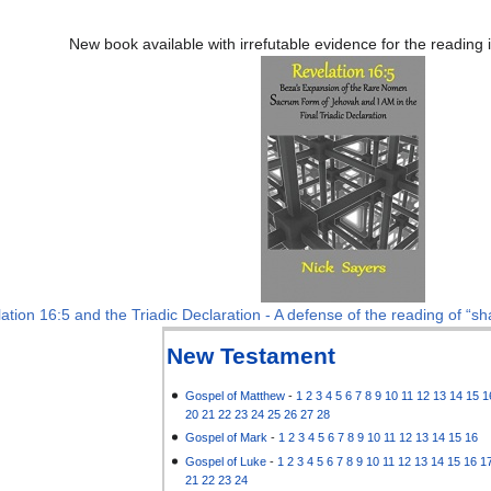
New book available with irrefutable evidence for the reading
ation 16:5 and the Triadic Declaration - A defense of the reading of “sha
New Testament
Gospel of Matthew
-
1
2
3
4
5
6
7
8
9
10
11
12
13
14
15
1
20
21
22
23
24
25
26
27
28
Gospel of Mark
-
1
2
3
4
5
6
7
8
9
10
11
12
13
14
15
16
Gospel of Luke
-
1
2
3
4
5
6
7
8
9
10
11
12
13
14
15
16
1
21
22
23
24