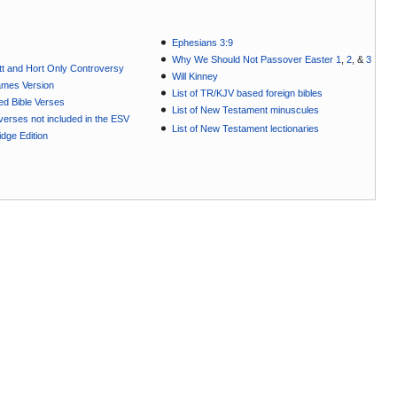
Ephesians 3:9
Why We Should Not Passover Easter 1
,
2
, &
3
t and Hort Only Controversy
Will Kinney
ames Version
List of TR/KJV based foreign bibles
ted Bible Verses
List of New Testament minuscules
e verses not included in the ESV
List of New Testament lectionaries
dge Edition