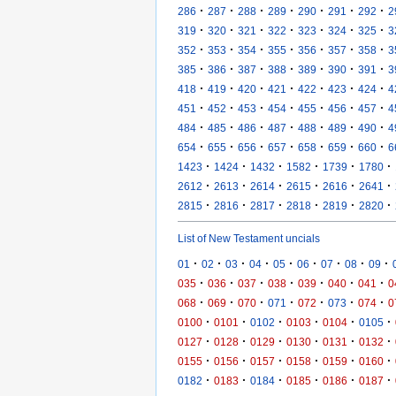
·
·
·
·
·
·
·
286
287
288
289
290
291
292
2
·
·
·
·
·
·
·
319
320
321
322
323
324
325
3
·
·
·
·
·
·
·
352
353
354
355
356
357
358
3
·
·
·
·
·
·
·
385
386
387
388
389
390
391
3
·
·
·
·
·
·
·
418
419
420
421
422
423
424
4
·
·
·
·
·
·
·
451
452
453
454
455
456
457
4
·
·
·
·
·
·
·
484
485
486
487
488
489
490
4
·
·
·
·
·
·
·
654
655
656
657
658
659
660
6
·
·
·
·
·
·
1423
1424
1432
1582
1739
1780
·
·
·
·
·
·
2612
2613
2614
2615
2616
2641
·
·
·
·
·
·
2815
2816
2817
2818
2819
2820
List of New Testament uncials
·
·
·
·
·
·
·
·
·
01
02
03
04
05
06
07
08
09
·
·
·
·
·
·
·
035
036
037
038
039
040
041
0
·
·
·
·
·
·
·
068
069
070
071
072
073
074
0
·
·
·
·
·
·
0100
0101
0102
0103
0104
0105
·
·
·
·
·
·
0127
0128
0129
0130
0131
0132
·
·
·
·
·
·
0155
0156
0157
0158
0159
0160
·
·
·
·
·
·
0182
0183
0184
0185
0186
0187