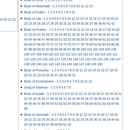
Book of Nehemiah
-
1
2
3
4
5
6
7
8
9
10
11
12
13
Book of Esther
-
1
2
3
4
5
6
7
8
9
10
Book of Job
-
1
2
3
4
5
6
7
8
9
10
11
12
13
14
15
16
17
18
19
20
21
19
20
21
22
22
23
24
25
26
27
28
29
30
31
32
33
34
35
36
37
38
39
40
41
42
Book of Psalms
-
1
2
3
4
5
6
7
8
9
10
11
12
13
14
15
16
17
18
19
20
21
22
23
24
25
26
27
28
29
30
31
32
33
34
35
36
37
38
39
40
41
42
43
44
45
46
47
48
49
50
51
52
53
54
55
56
57
58
59
60
61
62
63
64
65
66
67
68
69
70
71
72
73
74
75
76
77
78
79
80
81
82
83
84
85
86
87
88
89
90
91
92
93
94
95
96
97
98
99
100
101
102
103
104
105
106
107
108
109
110
111
112
113
114
115
116
117
118
119
120
121
122
123
124
125
126
127
128
129
130
131
132
133
134
135
136
137
138
139
140
141
142
143
144
145
146
147
148
149
150
Book of Proverbs
-
1
2
3
4
5
6
7
8
9
10
11
12
13
14
15
16
17
18
19
20
21
22
23
24
25
26
27
28
29
30
31
Book of Ecclesiastes
-
1
2
3
4
5
6
7
8
9
10
11
12
Song of Solomon
-
1
2
3
4
5
6
7
8
Book of Isaiah
-
1
2
3
4
5
6
7
8
9
10
11
12
13
14
15
16
17
18
19
20
21
22
23
24
25
26
27
28
29
30
31
32
33
34
35
36
37
38
39
40
41
42
43
44
45
46
47
48
49
50
51
52
53
54
55
56
57
58
59
60
61
62
63
64
65
66
Book of Jeremiah
-
1
2
3
4
5
6
7
8
9
10
11
12
13
14
15
16
17
18
19
20
21
22
23
24
25
26
27
28
29
30
31
32
33
34
35
36
37
38
39
40
41
42
43
44
45
46
47
48
49
50
51
52