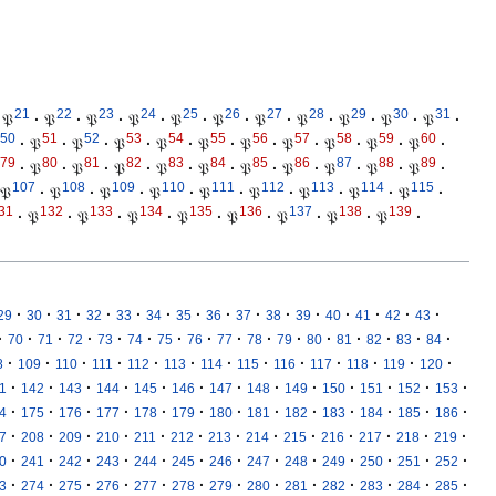
21
22
23
24
25
26
27
28
29
30
31
𝔓
·
𝔓
·
𝔓
·
𝔓
·
𝔓
·
𝔓
·
𝔓
·
𝔓
·
𝔓
·
𝔓
·
𝔓
·
50
51
52
53
54
55
56
57
58
59
60
·
𝔓
·
𝔓
·
𝔓
·
𝔓
·
𝔓
·
𝔓
·
𝔓
·
𝔓
·
𝔓
·
𝔓
·
79
80
81
82
83
84
85
86
87
88
89
·
𝔓
·
𝔓
·
𝔓
·
𝔓
·
𝔓
·
𝔓
·
𝔓
·
𝔓
·
𝔓
·
𝔓
·
107
108
109
110
111
112
113
114
115
𝔓
·
𝔓
·
𝔓
·
𝔓
·
𝔓
·
𝔓
·
𝔓
·
𝔓
·
𝔓
·
31
132
133
134
135
136
137
138
139
·
𝔓
·
𝔓
·
𝔓
·
𝔓
·
𝔓
·
𝔓
·
𝔓
·
𝔓
·
·
·
·
·
·
·
·
·
·
·
·
·
·
·
·
29
30
31
32
33
34
35
36
37
38
39
40
41
42
43
·
·
·
·
·
·
·
·
·
·
·
·
·
·
·
·
70
71
72
73
74
75
76
77
78
79
80
81
82
83
84
·
·
·
·
·
·
·
·
·
·
·
·
·
8
109
110
111
112
113
114
115
116
117
118
119
120
·
·
·
·
·
·
·
·
·
·
·
·
·
1
142
143
144
145
146
147
148
149
150
151
152
153
·
·
·
·
·
·
·
·
·
·
·
·
·
4
175
176
177
178
179
180
181
182
183
184
185
186
·
·
·
·
·
·
·
·
·
·
·
·
·
7
208
209
210
211
212
213
214
215
216
217
218
219
·
·
·
·
·
·
·
·
·
·
·
·
·
0
241
242
243
244
245
246
247
248
249
250
251
252
·
·
·
·
·
·
·
·
·
·
·
·
·
3
274
275
276
277
278
279
280
281
282
283
284
285