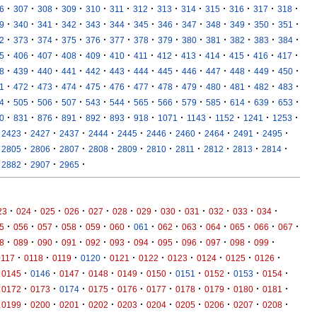
·
·
·
·
·
·
·
·
·
·
·
·
·
6
307
308
309
310
311
312
313
314
315
316
317
318
·
·
·
·
·
·
·
·
·
·
·
·
·
9
340
341
342
343
344
345
346
347
348
349
350
351
·
·
·
·
·
·
·
·
·
·
·
·
·
2
373
374
375
376
377
378
379
380
381
382
383
384
·
·
·
·
·
·
·
·
·
·
·
·
·
5
406
407
408
409
410
411
412
413
414
415
416
417
·
·
·
·
·
·
·
·
·
·
·
·
·
8
439
440
441
442
443
444
445
446
447
448
449
450
·
·
·
·
·
·
·
·
·
·
·
·
·
1
472
473
474
475
476
477
478
479
480
481
482
483
·
·
·
·
·
·
·
·
·
·
·
·
·
4
505
506
507
543
544
565
566
579
585
614
639
653
·
·
·
·
·
·
·
·
·
·
·
·
0
831
876
891
892
893
918
1071
1143
1152
1241
1253
·
·
·
·
·
·
·
·
·
·
2423
2427
2437
2444
2445
2446
2460
2464
2491
2495
·
·
·
·
·
·
·
·
·
·
2805
2806
2807
2808
2809
2810
2811
2812
2813
2814
·
·
·
2882
2907
2965
·
·
·
·
·
·
·
·
·
·
·
·
23
024
025
026
027
028
029
030
031
032
033
034
·
·
·
·
·
·
·
·
·
·
·
·
·
5
056
057
058
059
060
061
062
063
064
065
066
067
·
·
·
·
·
·
·
·
·
·
·
·
8
089
090
091
092
093
094
095
096
097
098
099
·
·
·
·
·
·
·
·
·
·
0117
0118
0119
0120
0121
0122
0123
0124
0125
0126
·
·
·
·
·
·
·
·
·
·
0145
0146
0147
0148
0149
0150
0151
0152
0153
0154
·
·
·
·
·
·
·
·
·
·
0172
0173
0174
0175
0176
0177
0178
0179
0180
0181
·
·
·
·
·
·
·
·
·
·
0199
0200
0201
0202
0203
0204
0205
0206
0207
0208