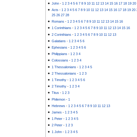
John
-
1
2
3
4
5
6
7
8
9
10
11
12
13
14
15
16
17
18
19
20
Acts
-
1
2
3
4
5
6
7
8
9
10
11
12
13
14
15
16
17
18
19
20
25
26
27
28
Romans
-
1
2
3
4
5
6
7
8
9
10
11
12
13
14
15
16
1 Corinthians
-
1
2
3
4
5
6
7
8
9
10
11
12
13
14
15
16
2 Corinthians
-
1
2
3
4
5
6
7
8
9
10
11
12
13
Galatians
-
1
2
3
4
5
6
Ephesians
-
1
2
3
4
5
6
Philippians
-
1
2
3
4
Colossians
-
1
2
3
4
1 Thessalonians
-
1
2
3
4
5
2 Thessalonians
-
1
2
3
1 Timothy
-
1
2
3
4
5
6
2 Timothy
-
1
2
3
4
Titus
-
1
2
3
Philemon
-
1
Hebrews
-
1
2
3
4
5
6
7
8
9
10
11
12
13
James
-
1
2
3
4
5
1 Peter
-
1
2
3
4
5
2 Peter
-
1
2
3
1 John
-
1
2
3
4
5