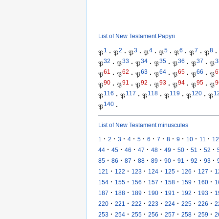
List of New Testament Papyri
1
2
3
4
5
6
7
8
𝔓
·
𝔓
·
𝔓
·
𝔓
·
𝔓
·
𝔓
·
𝔓
·
𝔓
·
32
33
34
35
36
37
3
𝔓
·
𝔓
·
𝔓
·
𝔓
·
𝔓
·
𝔓
·
𝔓
61
62
63
64
65
66
6
𝔓
·
𝔓
·
𝔓
·
𝔓
·
𝔓
·
𝔓
·
𝔓
90
91
92
93
94
95
9
𝔓
·
𝔓
·
𝔓
·
𝔓
·
𝔓
·
𝔓
·
𝔓
116
117
118
119
120
1
𝔓
·
𝔓
·
𝔓
·
𝔓
·
𝔓
·
𝔓
140
𝔓
·
List of New Testament minuscules
·
·
·
·
·
·
·
·
·
·
·
1
2
3
4
5
6
7
8
9
10
11
12
·
·
·
·
·
·
·
·
·
44
45
46
47
48
49
50
51
52
·
·
·
·
·
·
·
·
·
85
86
87
88
89
90
91
92
93
·
·
·
·
·
·
·
121
122
123
124
125
126
127
1
·
·
·
·
·
·
·
154
155
156
157
158
159
160
1
·
·
·
·
·
·
·
187
188
189
190
191
192
193
1
·
·
·
·
·
·
·
220
221
222
223
224
225
226
2
·
·
·
·
·
·
·
253
254
255
256
257
258
259
2