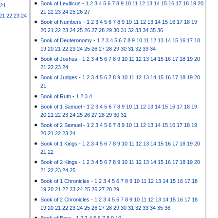
Book of Leviticus
-
1
2
3
4
5
6
7
8
9
10
11
12
13
14
15
16
17
18
19
20
21
21
22
23
24
25
26
27
21
22
23
24
Book of Numbers
-
1
2
3
4
5
6
7
8
9
10
11
12
13
14
15
16
17
18
19
20
21
22
23
24
25
26
27
28
29
30
31
32
33
34
35
36
Book of Deuteronomy
-
1
2
3
4
5
6
7
8
9
10
11
12
13
14
15
16
17
18
19
20
21
22
23
24
25
26
27
28
29
30
31
32
33
34
Book of Joshua
-
1
2
3
4
5
6
7
8
9
10
11
12
13
14
15
16
17
18
19
20
21
22
23
24
Book of Judges
-
1
2
3
4
5
6
7
8
9
10
11
12
13
14
15
16
17
18
19
20
21
Book of Ruth
-
1
2
3
4
Book of 1 Samuel
-
1
2
3
4
5
6
7
8
9
10
11
12
13
14
15
16
17
18
19
20
21
22
23
24
25
26
27
28
29
30
31
Book of 2 Samuel
-
1
2
3
4
5
6
7
8
9
10
11
12
13
14
15
16
17
18
19
20
21
22
23
24
Book of 1 Kings
-
1
2
3
4
5
6
7
8
9
10
11
12
13
14
15
16
17
18
19
20
21
22
Book of 2 Kings
-
1
2
3
4
5
6
7
8
9
10
11
12
13
14
15
16
17
18
19
20
21
22
23
24
25
Book of 1 Chronicles
-
1
2
3
4
5
6
7
8
9
10
11
12
13
14
15
16
17
18
19
20
21
22
23
24
25
26
27
28
29
Book of 2 Chronicles
-
1
2
3
4
5
6
7
8
9
10
11
12
13
14
15
16
17
18
19
20
21
22
23
24
25
26
27
28
29
30
31
32
33
34
35
36
Book of Ezra
-
1
2
3
4
5
6
7
8
9
10