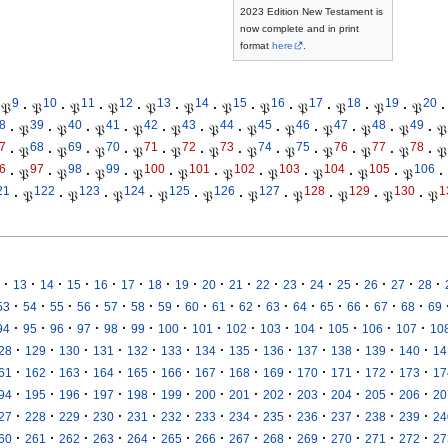
2023 Edition New Testament is
now complete and in print
format
here
.
9
10
11
12
13
14
15
16
17
18
19
20
𝔓
·
𝔓
·
𝔓
·
𝔓
·
𝔓
·
𝔓
·
𝔓
·
𝔓
·
𝔓
·
𝔓
·
𝔓
·
𝔓
·
8
39
40
41
42
43
44
45
46
47
48
49
·
𝔓
·
𝔓
·
𝔓
·
𝔓
·
𝔓
·
𝔓
·
𝔓
·
𝔓
·
𝔓
·
𝔓
·
𝔓
·
𝔓
7
68
69
70
71
72
73
74
75
76
77
78
·
𝔓
·
𝔓
·
𝔓
·
𝔓
·
𝔓
·
𝔓
·
𝔓
·
𝔓
·
𝔓
·
𝔓
·
𝔓
·
𝔓
6
97
98
99
100
101
102
103
104
105
106
·
𝔓
·
𝔓
·
𝔓
·
𝔓
·
𝔓
·
𝔓
·
𝔓
·
𝔓
·
𝔓
·
𝔓
·
21
122
123
124
125
126
127
128
129
130
1
·
𝔓
·
𝔓
·
𝔓
·
𝔓
·
𝔓
·
𝔓
·
𝔓
·
𝔓
·
𝔓
·
𝔓
·
·
·
·
·
·
·
·
·
·
·
·
·
·
·
·
·
13
14
15
16
17
18
19
20
21
22
23
24
25
26
27
28
·
·
·
·
·
·
·
·
·
·
·
·
·
·
·
·
53
54
55
56
57
58
59
60
61
62
63
64
65
66
67
68
69
·
·
·
·
·
·
·
·
·
·
·
·
·
·
94
95
96
97
98
99
100
101
102
103
104
105
106
107
10
·
·
·
·
·
·
·
·
·
·
·
·
·
28
129
130
131
132
133
134
135
136
137
138
139
140
14
·
·
·
·
·
·
·
·
·
·
·
·
·
61
162
163
164
165
166
167
168
169
170
171
172
173
17
·
·
·
·
·
·
·
·
·
·
·
·
·
94
195
196
197
198
199
200
201
202
203
204
205
206
20
·
·
·
·
·
·
·
·
·
·
·
·
·
27
228
229
230
231
232
233
234
235
236
237
238
239
24
·
·
·
·
·
·
·
·
·
·
·
·
·
60
261
262
263
264
265
266
267
268
269
270
271
272
27