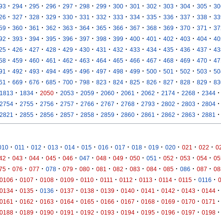
·
·
·
·
·
·
·
·
·
·
·
·
·
93
294
295
296
297
298
299
300
301
302
303
304
305
30
·
·
·
·
·
·
·
·
·
·
·
·
·
26
327
328
329
330
331
332
333
334
335
336
337
338
33
·
·
·
·
·
·
·
·
·
·
·
·
·
59
360
361
362
363
364
365
366
367
368
369
370
371
37
·
·
·
·
·
·
·
·
·
·
·
·
·
92
393
394
395
396
397
398
399
400
401
402
403
404
40
·
·
·
·
·
·
·
·
·
·
·
·
·
25
426
427
428
429
430
431
432
433
434
435
436
437
43
·
·
·
·
·
·
·
·
·
·
·
·
·
58
459
460
461
462
463
464
465
466
467
468
469
470
47
·
·
·
·
·
·
·
·
·
·
·
·
·
91
492
493
494
495
496
497
498
499
500
501
502
503
50
·
·
·
·
·
·
·
·
·
·
·
·
·
61
669
676
685
700
798
823
824
825
826
827
828
829
83
·
·
·
·
·
·
·
·
·
·
·
1813
1834
2050
2053
2059
2060
2061
2062
2174
2268
2344
·
·
·
·
·
·
·
·
·
·
·
2754
2755
2756
2757
2766
2767
2768
2793
2802
2803
2804
·
·
·
·
·
·
·
·
·
·
·
2821
2855
2856
2857
2858
2859
2860
2861
2862
2863
2881
·
·
·
·
·
·
·
·
·
·
·
·
·
010
011
012
013
014
015
016
017
018
019
020
021
022
0
·
·
·
·
·
·
·
·
·
·
·
·
·
42
043
044
045
046
047
048
049
050
051
052
053
054
05
·
·
·
·
·
·
·
·
·
·
·
·
·
75
076
077
078
079
080
081
082
083
084
085
086
087
08
·
·
·
·
·
·
·
·
·
·
·
0106
0107
0108
0109
0110
0111
0112
0113
0114
0115
0116
·
·
·
·
·
·
·
·
·
·
·
0134
0135
0136
0137
0138
0139
0140
0141
0142
0143
0144
·
·
·
·
·
·
·
·
·
·
·
0161
0162
0163
0164
0165
0166
0167
0168
0169
0170
0171
·
·
·
·
·
·
·
·
·
·
·
0188
0189
0190
0191
0192
0193
0194
0195
0196
0197
0198