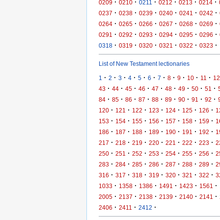
·
·
·
·
·
·
0209
0210
0211
0212
0213
0214
·
·
·
·
·
·
0237
0238
0239
0240
0241
0242
·
·
·
·
·
·
0264
0265
0266
0267
0268
0269
·
·
·
·
·
·
0291
0292
0293
0294
0295
0296
·
·
·
·
·
·
0318
0319
0320
0321
0322
0323
List of New Testament lectionaries
·
·
·
·
·
·
·
·
·
·
·
1
2
3
4
5
6
7
8
9
10
11
12
·
·
·
·
·
·
·
·
·
43
44
45
46
47
48
49
50
51
·
·
·
·
·
·
·
·
·
84
85
86
87
88
89
90
91
92
·
·
·
·
·
·
·
120
121
122
123
124
125
126
1
·
·
·
·
·
·
·
153
154
155
156
157
158
159
1
·
·
·
·
·
·
·
186
187
188
189
190
191
192
1
·
·
·
·
·
·
·
217
218
219
220
221
222
223
2
·
·
·
·
·
·
·
250
251
252
253
254
255
256
2
·
·
·
·
·
·
·
283
284
285
286
287
288
289
2
·
·
·
·
·
·
·
316
317
318
319
320
321
322
3
·
·
·
·
·
·
1033
1358
1386
1491
1423
1561
·
·
·
·
·
·
2005
2137
2138
2139
2140
2141
·
·
·
2406
2411
2412