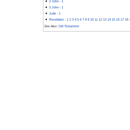
2 John
-
1
3 John
-
1
Jude
-
1
Revelation
-
1
2
3
4
5
6
7
8
9
10
11
12
13
14
15
16
17
18
See Also:
Old Testament