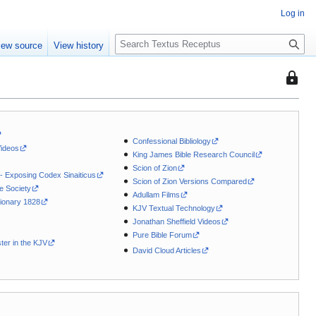
Log in
S
iew source
View history
e
a
This
r
page
c
is
h
protec
so
Confessional Bibliology
Videos
that
King James Bible Research Council
Scion of Zion
only
 - Exposing Codex Sinaiticus
Scion of Zion Versions Compared
users
le Society
Adullam Films
with
ionary 1828
KJV Textual Technology
the
Jonathan Sheffield Videos
"autoc
Pure Bible Forum
ter in the KJV
permis
David Cloud Articles
can
edit
it.