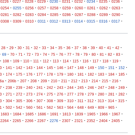
·
·
·
·
·
·
·
·
·
·
0226
0227
0228
0229
0230
0231
0232
0234
0235
0236
·
·
·
·
·
·
·
·
·
·
0254
0255
0256
0257
0258
0259
0260
0261
0262
0263
·
·
·
·
·
·
·
·
·
·
0281
0282
0283
0284
0285
0286
0287
0288
0289
0290
·
·
·
·
·
·
·
·
·
·
0308
0309
0310
0311
0312
0313
0314
0315
0316
0317
·
·
·
·
·
·
·
·
·
·
·
·
·
·
·
28
29
30
31
32
33
34
35
36
37
38
39
40
41
42
·
·
·
·
·
·
·
·
·
·
·
·
·
·
·
·
69
70
71
72
73
74
75
76
77
78
79
80
81
82
83
·
·
·
·
·
·
·
·
·
·
·
·
·
108
109
110
111
112
113
114
115
116
117
118
119
·
·
·
·
·
·
·
·
·
·
·
·
·
0
141
142
143
144
145
146
147
148
149
150
151
152
·
·
·
·
·
·
·
·
·
·
·
·
·
3
174
175
176
177
178
179
180
181
182
183
184
185
·
·
·
·
·
·
·
·
·
·
·
·
6a
206b
207
208
209
210
211
212
213
214
215
216
·
·
·
·
·
·
·
·
·
·
·
·
·
7
238
239
240
241
242
243
244
245
246
247
248
249
·
·
·
·
·
·
·
·
·
·
·
·
·
0
271
272
273
274
275
276
277
278
279
280
281
282
·
·
·
·
·
·
·
·
·
·
·
·
·
3
304
305
306
307
308
309
310
311
312
313
314
315
·
·
·
·
·
·
·
·
·
·
·
·
1
502
542
560
561
562
563
564
648
649
809
965
·
·
·
·
·
·
·
·
·
·
1683
1684
1685
1686
1691
1813
1839
1965
1966
1967
·
·
·
·
·
·
·
·
·
·
2264
2265
2266
2267
2276
2307
2321
2352
2404
2405