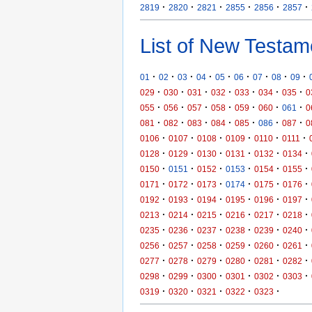
·
·
·
·
·
·
2819
2820
2821
2855
2856
2857
List of New Testam
·
·
·
·
·
·
·
·
·
01
02
03
04
05
06
07
08
09
·
·
·
·
·
·
·
029
030
031
032
033
034
035
0
·
·
·
·
·
·
·
055
056
057
058
059
060
061
0
·
·
·
·
·
·
·
081
082
083
084
085
086
087
0
·
·
·
·
·
·
0106
0107
0108
0109
0110
0111
·
·
·
·
·
·
0128
0129
0130
0131
0132
0134
·
·
·
·
·
·
0150
0151
0152
0153
0154
0155
·
·
·
·
·
·
0171
0172
0173
0174
0175
0176
·
·
·
·
·
·
0192
0193
0194
0195
0196
0197
·
·
·
·
·
·
0213
0214
0215
0216
0217
0218
·
·
·
·
·
·
0235
0236
0237
0238
0239
0240
·
·
·
·
·
·
0256
0257
0258
0259
0260
0261
·
·
·
·
·
·
0277
0278
0279
0280
0281
0282
·
·
·
·
·
·
0298
0299
0300
0301
0302
0303
·
·
·
·
·
0319
0320
0321
0322
0323