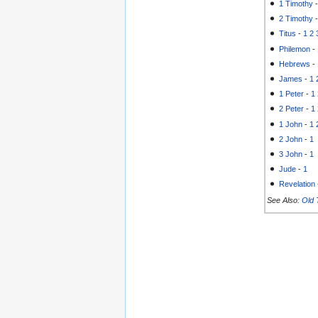
1 Timothy
2 Timothy
Titus
-
1
2
Philemon
-
Hebrews
-
James
-
1
1 Peter
-
1
2 Peter
-
1
1 John
-
1
2 John
-
1
3 John
-
1
Jude
-
1
Revelation
See Also:
Old 