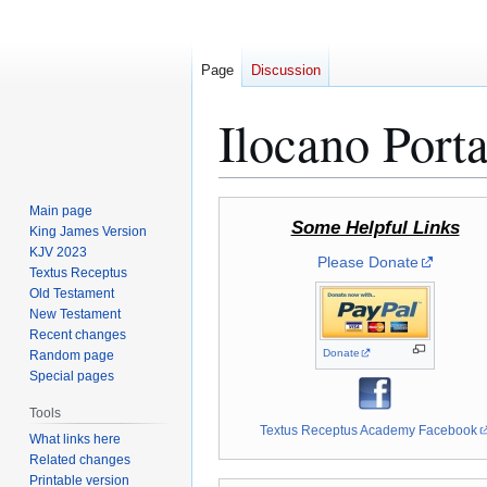
Page
Discussion
Ilocano Porta
Jump
Jump
Main page
Some Helpful Links
to
to
King James Version
KJV 2023
navigation
search
Please Donate
Textus Receptus
Old Testament
New Testament
Recent changes
Donate
Random page
Special pages
Tools
Textus Receptus Academy Facebook
What links here
Related changes
Printable version