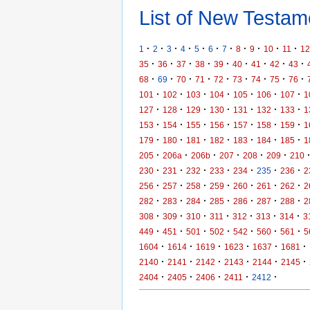
List of New Testame
·
·
·
·
·
·
·
·
·
·
·
1
2
3
4
5
6
7
8
9
10
11
12
·
·
·
·
·
·
·
·
·
35
36
37
38
39
40
41
42
43
·
·
·
·
·
·
·
·
·
68
69
70
71
72
73
74
75
76
·
·
·
·
·
·
·
101
102
103
104
105
106
107
1
·
·
·
·
·
·
·
127
128
129
130
131
132
133
1
·
·
·
·
·
·
·
153
154
155
156
157
158
159
1
·
·
·
·
·
·
·
179
180
181
182
183
184
185
1
·
·
·
·
·
·
205
206a
206b
207
208
209
210
·
·
·
·
·
·
·
230
231
232
233
234
235
236
2
·
·
·
·
·
·
·
256
257
258
259
260
261
262
2
·
·
·
·
·
·
·
282
283
284
285
286
287
288
2
·
·
·
·
·
·
·
308
309
310
311
312
313
314
3
·
·
·
·
·
·
·
449
451
501
502
542
560
561
5
·
·
·
·
·
·
1604
1614
1619
1623
1637
1681
·
·
·
·
·
·
2140
2141
2142
2143
2144
2145
·
·
·
·
·
2404
2405
2406
2411
2412