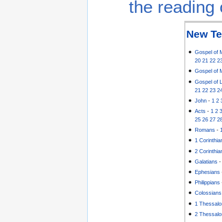
the reading 
New Te
Gospel of 
20
21
22
2
Gospel of 
Gospel of 
21
22
23
2
John
-
1
2
Acts
-
1
2
25
26
27
2
Romans
-
1 Corinthia
2 Corinthia
Galatians
Ephesians
Philippians
Colossians
1 Thessalo
2 Thessalo