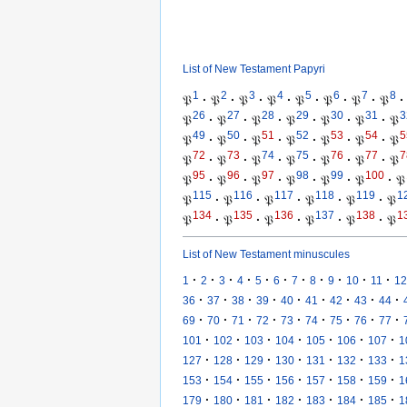
List of New Testament Papyri
1
2
3
4
5
6
7
8
𝔓
·
𝔓
·
𝔓
·
𝔓
·
𝔓
·
𝔓
·
𝔓
·
𝔓
·
26
27
28
29
30
31
3
𝔓
·
𝔓
·
𝔓
·
𝔓
·
𝔓
·
𝔓
·
𝔓
49
50
51
52
53
54
5
𝔓
·
𝔓
·
𝔓
·
𝔓
·
𝔓
·
𝔓
·
𝔓
72
73
74
75
76
77
7
𝔓
·
𝔓
·
𝔓
·
𝔓
·
𝔓
·
𝔓
·
𝔓
95
96
97
98
99
100
𝔓
·
𝔓
·
𝔓
·
𝔓
·
𝔓
·
𝔓
·
𝔓
115
116
117
118
119
1
𝔓
·
𝔓
·
𝔓
·
𝔓
·
𝔓
·
𝔓
134
135
136
137
138
1
𝔓
·
𝔓
·
𝔓
·
𝔓
·
𝔓
·
𝔓
List of New Testament minuscules
·
·
·
·
·
·
·
·
·
·
·
1
2
3
4
5
6
7
8
9
10
11
12
·
·
·
·
·
·
·
·
·
36
37
38
39
40
41
42
43
44
·
·
·
·
·
·
·
·
·
69
70
71
72
73
74
75
76
77
·
·
·
·
·
·
·
101
102
103
104
105
106
107
1
·
·
·
·
·
·
·
127
128
129
130
131
132
133
1
·
·
·
·
·
·
·
153
154
155
156
157
158
159
1
·
·
·
·
·
·
·
179
180
181
182
183
184
185
1