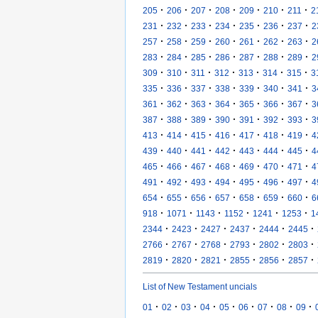
·
·
·
·
·
·
·
205
206
207
208
209
210
211
2
·
·
·
·
·
·
·
231
232
233
234
235
236
237
2
·
·
·
·
·
·
·
257
258
259
260
261
262
263
2
·
·
·
·
·
·
·
283
284
285
286
287
288
289
2
·
·
·
·
·
·
·
309
310
311
312
313
314
315
3
·
·
·
·
·
·
·
335
336
337
338
339
340
341
3
·
·
·
·
·
·
·
361
362
363
364
365
366
367
3
·
·
·
·
·
·
·
387
388
389
390
391
392
393
3
·
·
·
·
·
·
·
413
414
415
416
417
418
419
4
·
·
·
·
·
·
·
439
440
441
442
443
444
445
4
·
·
·
·
·
·
·
465
466
467
468
469
470
471
4
·
·
·
·
·
·
·
491
492
493
494
495
496
497
4
·
·
·
·
·
·
·
654
655
656
657
658
659
660
6
·
·
·
·
·
·
918
1071
1143
1152
1241
1253
1
·
·
·
·
·
·
2344
2423
2427
2437
2444
2445
·
·
·
·
·
·
2766
2767
2768
2793
2802
2803
·
·
·
·
·
·
2819
2820
2821
2855
2856
2857
List of New Testament uncials
·
·
·
·
·
·
·
·
·
01
02
03
04
05
06
07
08
09