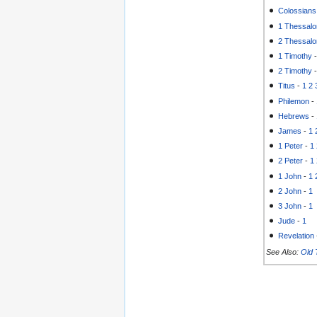
Colossians
1 Thessalo
2 Thessalo
1 Timothy
2 Timothy
Titus
-
1
2
Philemon
-
Hebrews
-
James
-
1
1 Peter
-
1
2 Peter
-
1
1 John
-
1
2 John
-
1
3 John
-
1
Jude
-
1
Revelation
See Also:
Old 