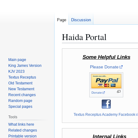
Page
Discussion
Haida Portal
Jump
Jump
Some Helpful Links
to
to
Main page
navigation
search
King James Version
Please Donate
KJV 2023
Textus Receptus
Old Testament
New Testament
Donate
Recent changes
Random page
Special pages
Textus Receptus Academy Facebook
Tools
What links here
Related changes
Internal Links
Printable version