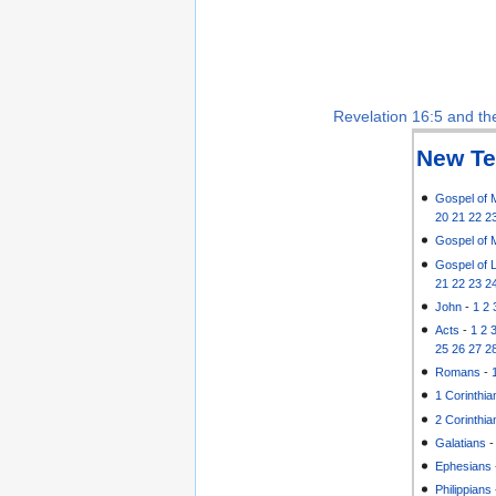
Revelation 16:5 and the
New Te
Gospel of 
20
21
22
2
Gospel of 
Gospel of 
21
22
23
2
John
-
1
2
Acts
-
1
2
25
26
27
2
Romans
-
1 Corinthia
2 Corinthia
Galatians
Ephesians
Philippians