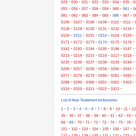
·
·
·
·
·
·
·
029
030
031
032
033
034
035
0
·
·
·
·
·
·
·
055
056
057
058
059
060
061
0
·
·
·
·
·
·
·
081
082
083
084
085
086
087
0
·
·
·
·
·
·
0106
0107
0108
0109
0110
0111
·
·
·
·
·
·
0128
0129
0130
0131
0132
0134
·
·
·
·
·
·
0150
0151
0152
0153
0154
0155
·
·
·
·
·
·
0171
0172
0173
0174
0175
0176
·
·
·
·
·
·
0192
0193
0194
0195
0196
0197
·
·
·
·
·
·
0213
0214
0215
0216
0217
0218
·
·
·
·
·
·
0235
0236
0237
0238
0239
0240
·
·
·
·
·
·
0256
0257
0258
0259
0260
0261
·
·
·
·
·
·
0277
0278
0279
0280
0281
0282
·
·
·
·
·
·
0298
0299
0300
0301
0302
0303
·
·
·
·
·
0319
0320
0321
0322
0323
List of New Testament lectionaries
·
·
·
·
·
·
·
·
·
·
·
1
2
3
4
5
6
7
8
9
10
11
12
·
·
·
·
·
·
·
·
·
35
36
37
38
39
40
41
42
43
·
·
·
·
·
·
·
·
·
68
69
70
71
72
73
74
75
76
·
·
·
·
·
·
·
101
102
103
104
105
106
107
1
·
·
·
·
·
·
·
127
128
129
130
131
132
133
1