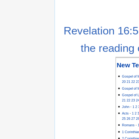
Revelation 16:5
the reading 
New Te
Gospel of 
20
21
22
2
Gospel of 
Gospel of 
21
22
23
2
John
-
1
2
Acts
-
1
2
25
26
27
2
Romans
-
1 Corinthia
2 Corinthia