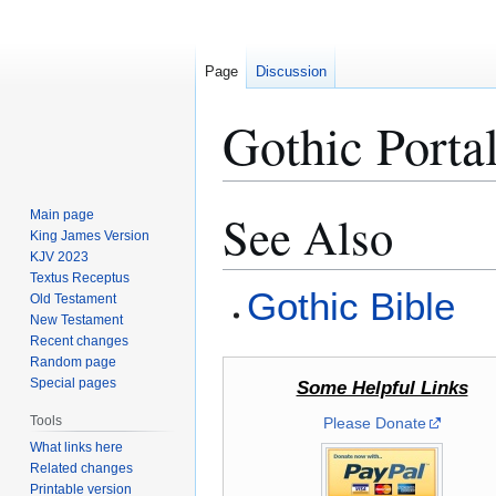
Page
Discussion
Gothic Porta
See Also
Main page
Jump
Jump
King James Version
to
to
KJV 2023
navigation
search
Textus Receptus
Gothic Bible
Old Testament
New Testament
Recent changes
Random page
Special pages
Some Helpful Links
Tools
Please Donate
What links here
Related changes
Printable version