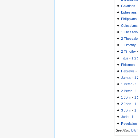
Galatians
Ephesians
Philippians
Colossians
1 Thessalo
2 Thessalo
1 Timothy
2 Timothy
Titus
-
1
2
Philemon
-
Hebrews
-
James
-
1
1 Peter
-
1
2 Peter
-
1
1 John
-
1
2 John
-
1
3 John
-
1
Jude
-
1
Revelation
See Also:
Old 