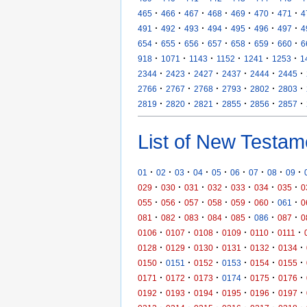
·
·
·
·
·
·
·
465
466
467
468
469
470
471
4
·
·
·
·
·
·
·
491
492
493
494
495
496
497
4
·
·
·
·
·
·
·
654
655
656
657
658
659
660
6
·
·
·
·
·
·
918
1071
1143
1152
1241
1253
1
·
·
·
·
·
·
2344
2423
2427
2437
2444
2445
·
·
·
·
·
·
2766
2767
2768
2793
2802
2803
·
·
·
·
·
·
2819
2820
2821
2855
2856
2857
List of New Testam
·
·
·
·
·
·
·
·
·
01
02
03
04
05
06
07
08
09
·
·
·
·
·
·
·
029
030
031
032
033
034
035
0
·
·
·
·
·
·
·
055
056
057
058
059
060
061
0
·
·
·
·
·
·
·
081
082
083
084
085
086
087
0
·
·
·
·
·
·
0106
0107
0108
0109
0110
0111
·
·
·
·
·
·
0128
0129
0130
0131
0132
0134
·
·
·
·
·
·
0150
0151
0152
0153
0154
0155
·
·
·
·
·
·
0171
0172
0173
0174
0175
0176
·
·
·
·
·
·
0192
0193
0194
0195
0196
0197