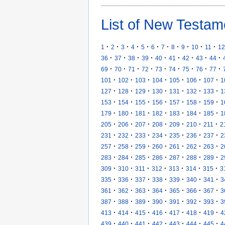
List of New Testam
·
·
·
·
·
·
·
·
·
·
·
1
2
3
4
5
6
7
8
9
10
11
12
·
·
·
·
·
·
·
·
·
36
37
38
39
40
41
42
43
44
·
·
·
·
·
·
·
·
·
69
70
71
72
73
74
75
76
77
·
·
·
·
·
·
·
101
102
103
104
105
106
107
1
·
·
·
·
·
·
·
127
128
129
130
131
132
133
1
·
·
·
·
·
·
·
153
154
155
156
157
158
159
1
·
·
·
·
·
·
·
179
180
181
182
183
184
185
1
·
·
·
·
·
·
·
205
206
207
208
209
210
211
2
·
·
·
·
·
·
·
231
232
233
234
235
236
237
2
·
·
·
·
·
·
·
257
258
259
260
261
262
263
2
·
·
·
·
·
·
·
283
284
285
286
287
288
289
2
·
·
·
·
·
·
·
309
310
311
312
313
314
315
3
·
·
·
·
·
·
·
335
336
337
338
339
340
341
3
·
·
·
·
·
·
·
361
362
363
364
365
366
367
3
·
·
·
·
·
·
·
387
388
389
390
391
392
393
3
·
·
·
·
·
·
·
413
414
415
416
417
418
419
4
·
·
·
·
·
·
·
439
440
441
442
443
444
445
4