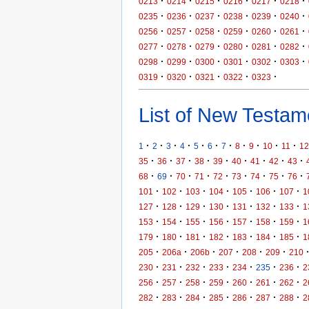
·
·
·
·
·
·
0213
0214
0215
0216
0217
0218
·
·
·
·
·
·
0235
0236
0237
0238
0239
0240
·
·
·
·
·
·
0256
0257
0258
0259
0260
0261
·
·
·
·
·
·
0277
0278
0279
0280
0281
0282
·
·
·
·
·
·
0298
0299
0300
0301
0302
0303
·
·
·
·
·
0319
0320
0321
0322
0323
List of New Testame
·
·
·
·
·
·
·
·
·
·
·
1
2
3
4
5
6
7
8
9
10
11
12
·
·
·
·
·
·
·
·
·
35
36
37
38
39
40
41
42
43
·
·
·
·
·
·
·
·
·
68
69
70
71
72
73
74
75
76
·
·
·
·
·
·
·
101
102
103
104
105
106
107
1
·
·
·
·
·
·
·
127
128
129
130
131
132
133
1
·
·
·
·
·
·
·
153
154
155
156
157
158
159
1
·
·
·
·
·
·
·
179
180
181
182
183
184
185
1
·
·
·
·
·
·
205
206a
206b
207
208
209
210
·
·
·
·
·
·
·
230
231
232
233
234
235
236
2
·
·
·
·
·
·
·
256
257
258
259
260
261
262
2
·
·
·
·
·
·
·
282
283
284
285
286
287
288
2