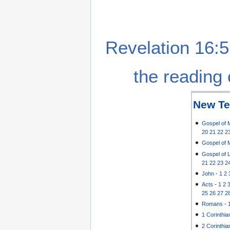
Revelation 16:5
the reading 
New Te
Gospel of 
20
21
22
2
Gospel of 
Gospel of 
21
22
23
2
John
-
1
2
Acts
-
1
2
25
26
27
2
Romans
-
1 Corinthia
2 Corinthia