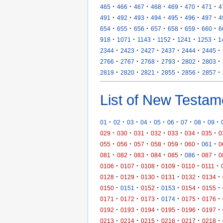
·
·
·
·
·
·
·
465
466
467
468
469
470
471
4
·
·
·
·
·
·
·
491
492
493
494
495
496
497
4
·
·
·
·
·
·
·
654
655
656
657
658
659
660
6
·
·
·
·
·
·
918
1071
1143
1152
1241
1253
1
·
·
·
·
·
·
2344
2423
2427
2437
2444
2445
·
·
·
·
·
·
2766
2767
2768
2793
2802
2803
·
·
·
·
·
·
2819
2820
2821
2855
2856
2857
List of New Testam
·
·
·
·
·
·
·
·
·
01
02
03
04
05
06
07
08
09
·
·
·
·
·
·
·
029
030
031
032
033
034
035
0
·
·
·
·
·
·
·
055
056
057
058
059
060
061
0
·
·
·
·
·
·
·
081
082
083
084
085
086
087
0
·
·
·
·
·
·
0106
0107
0108
0109
0110
0111
·
·
·
·
·
·
0128
0129
0130
0131
0132
0134
·
·
·
·
·
·
0150
0151
0152
0153
0154
0155
·
·
·
·
·
·
0171
0172
0173
0174
0175
0176
·
·
·
·
·
·
0192
0193
0194
0195
0196
0197
·
·
·
·
·
·
0213
0214
0215
0216
0217
0218