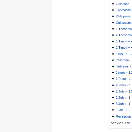
Galatians
Ephesians
Philippians
Colossians
1 Thessalo
2 Thessalo
1 Timothy
2 Timothy
Titus
-
1
2
Philemon
-
Hebrews
-
James
-
1
1 Peter
-
1
2 Peter
-
1
1 John
-
1
2 John
-
1
3 John
-
1
Jude
-
1
Revelation
See Also:
Old 