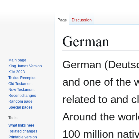
Page
Discussion
German
Jump
Jump
Main page
German (Deutsch
to
to
King James Version
KJV 2023
navigation
search
Textus Receptus
and one of the 
Old Testament
New Testament
related to and c
Recent changes
Random page
Special pages
Around the worl
Tools
What links here
100 million nati
Related changes
Printable version