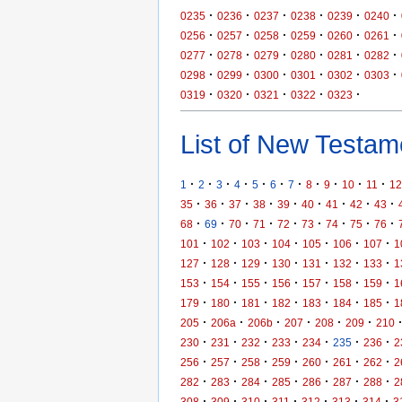
·
·
·
·
·
·
0235
0236
0237
0238
0239
0240
·
·
·
·
·
·
0256
0257
0258
0259
0260
0261
·
·
·
·
·
·
0277
0278
0279
0280
0281
0282
·
·
·
·
·
·
0298
0299
0300
0301
0302
0303
·
·
·
·
·
0319
0320
0321
0322
0323
List of New Testame
·
·
·
·
·
·
·
·
·
·
·
1
2
3
4
5
6
7
8
9
10
11
12
·
·
·
·
·
·
·
·
·
35
36
37
38
39
40
41
42
43
·
·
·
·
·
·
·
·
·
68
69
70
71
72
73
74
75
76
·
·
·
·
·
·
·
101
102
103
104
105
106
107
1
·
·
·
·
·
·
·
127
128
129
130
131
132
133
1
·
·
·
·
·
·
·
153
154
155
156
157
158
159
1
·
·
·
·
·
·
·
179
180
181
182
183
184
185
1
·
·
·
·
·
·
205
206a
206b
207
208
209
210
·
·
·
·
·
·
·
230
231
232
233
234
235
236
2
·
·
·
·
·
·
·
256
257
258
259
260
261
262
2
·
·
·
·
·
·
·
282
283
284
285
286
287
288
2
·
·
·
·
·
·
·
308
309
310
311
312
313
314
3