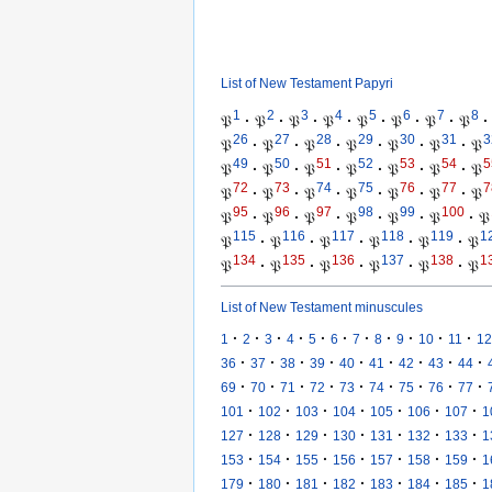
List of New Testament Papyri
1
2
3
4
5
6
7
8
𝔓
·
𝔓
·
𝔓
·
𝔓
·
𝔓
·
𝔓
·
𝔓
·
𝔓
·
26
27
28
29
30
31
3
𝔓
·
𝔓
·
𝔓
·
𝔓
·
𝔓
·
𝔓
·
𝔓
49
50
51
52
53
54
5
𝔓
·
𝔓
·
𝔓
·
𝔓
·
𝔓
·
𝔓
·
𝔓
72
73
74
75
76
77
7
𝔓
·
𝔓
·
𝔓
·
𝔓
·
𝔓
·
𝔓
·
𝔓
95
96
97
98
99
100
𝔓
·
𝔓
·
𝔓
·
𝔓
·
𝔓
·
𝔓
·
𝔓
115
116
117
118
119
1
𝔓
·
𝔓
·
𝔓
·
𝔓
·
𝔓
·
𝔓
134
135
136
137
138
1
𝔓
·
𝔓
·
𝔓
·
𝔓
·
𝔓
·
𝔓
List of New Testament minuscules
·
·
·
·
·
·
·
·
·
·
·
1
2
3
4
5
6
7
8
9
10
11
12
·
·
·
·
·
·
·
·
·
36
37
38
39
40
41
42
43
44
·
·
·
·
·
·
·
·
·
69
70
71
72
73
74
75
76
77
·
·
·
·
·
·
·
101
102
103
104
105
106
107
1
·
·
·
·
·
·
·
127
128
129
130
131
132
133
1
·
·
·
·
·
·
·
153
154
155
156
157
158
159
1
·
·
·
·
·
·
·
179
180
181
182
183
184
185
1