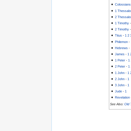
Colossians
1 Thessalo
2 Thessalo
1 Timothy
2 Timothy
Titus
-
1
2
Philemon
-
Hebrews
-
James
-
1
1 Peter
-
1
2 Peter
-
1
1 John
-
1
2 John
-
1
3 John
-
1
Jude
-
1
Revelation
See Also:
Old 