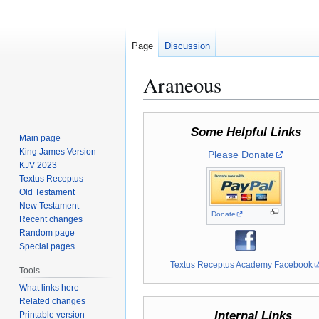
Page
Discussion
Araneous
Jump
Jump
Some Helpful Links
to
to
Main page
navigation
search
King James Version
Please Donate
KJV 2023
Textus Receptus
Old Testament
New Testament
Donate
Recent changes
Random page
Special pages
Textus Receptus Academy Facebook
Tools
What links here
Related changes
Internal Links
Printable version