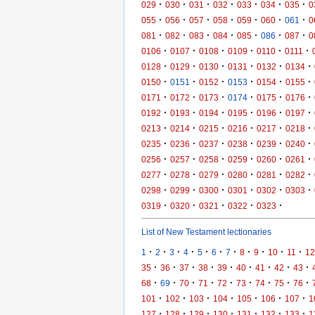
·
·
·
·
·
·
·
029
030
031
032
033
034
035
0
·
·
·
·
·
·
·
055
056
057
058
059
060
061
0
·
·
·
·
·
·
·
081
082
083
084
085
086
087
0
·
·
·
·
·
·
0106
0107
0108
0109
0110
0111
·
·
·
·
·
·
0128
0129
0130
0131
0132
0134
·
·
·
·
·
·
0150
0151
0152
0153
0154
0155
·
·
·
·
·
·
0171
0172
0173
0174
0175
0176
·
·
·
·
·
·
0192
0193
0194
0195
0196
0197
·
·
·
·
·
·
0213
0214
0215
0216
0217
0218
·
·
·
·
·
·
0235
0236
0237
0238
0239
0240
·
·
·
·
·
·
0256
0257
0258
0259
0260
0261
·
·
·
·
·
·
0277
0278
0279
0280
0281
0282
·
·
·
·
·
·
0298
0299
0300
0301
0302
0303
·
·
·
·
·
0319
0320
0321
0322
0323
List of New Testament lectionaries
·
·
·
·
·
·
·
·
·
·
·
1
2
3
4
5
6
7
8
9
10
11
12
·
·
·
·
·
·
·
·
·
35
36
37
38
39
40
41
42
43
·
·
·
·
·
·
·
·
·
68
69
70
71
72
73
74
75
76
·
·
·
·
·
·
·
101
102
103
104
105
106
107
1
·
·
·
·
·
·
·
127
128
129
130
131
132
133
1