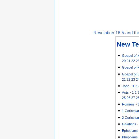
Revelation 16:5 and the
New Te
Gospel of 
20
21
22
2
Gospel of 
Gospel of 
21
22
23
2
John
-
1
2
Acts
-
1
2
25
26
27
2
Romans
-
1 Corinthia
2 Corinthia
Galatians
Ephesians
Philippians