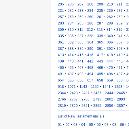
·
·
·
·
·
·
·
205
206
207
208
209
210
211
2
·
·
·
·
·
·
·
231
232
233
234
235
236
237
2
·
·
·
·
·
·
·
257
258
259
260
261
262
263
2
·
·
·
·
·
·
·
283
284
285
286
287
288
289
2
·
·
·
·
·
·
·
309
310
311
312
313
314
315
3
·
·
·
·
·
·
·
335
336
337
338
339
340
341
3
·
·
·
·
·
·
·
361
362
363
364
365
366
367
3
·
·
·
·
·
·
·
387
388
389
390
391
392
393
3
·
·
·
·
·
·
·
413
414
415
416
417
418
419
4
·
·
·
·
·
·
·
439
440
441
442
443
444
445
4
·
·
·
·
·
·
·
465
466
467
468
469
470
471
4
·
·
·
·
·
·
·
491
492
493
494
495
496
497
4
·
·
·
·
·
·
·
654
655
656
657
658
659
660
6
·
·
·
·
·
·
918
1071
1143
1152
1241
1253
1
·
·
·
·
·
·
2344
2423
2427
2437
2444
2445
·
·
·
·
·
·
2766
2767
2768
2793
2802
2803
·
·
·
·
·
·
2819
2820
2821
2855
2856
2857
List of New Testament uncials
·
·
·
·
·
·
·
·
·
01
02
03
04
05
06
07
08
09