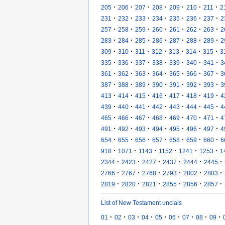
·
·
·
·
·
·
·
205
206
207
208
209
210
211
2
·
·
·
·
·
·
·
231
232
233
234
235
236
237
2
·
·
·
·
·
·
·
257
258
259
260
261
262
263
2
·
·
·
·
·
·
·
283
284
285
286
287
288
289
2
·
·
·
·
·
·
·
309
310
311
312
313
314
315
3
·
·
·
·
·
·
·
335
336
337
338
339
340
341
3
·
·
·
·
·
·
·
361
362
363
364
365
366
367
3
·
·
·
·
·
·
·
387
388
389
390
391
392
393
3
·
·
·
·
·
·
·
413
414
415
416
417
418
419
4
·
·
·
·
·
·
·
439
440
441
442
443
444
445
4
·
·
·
·
·
·
·
465
466
467
468
469
470
471
4
·
·
·
·
·
·
·
491
492
493
494
495
496
497
4
·
·
·
·
·
·
·
654
655
656
657
658
659
660
6
·
·
·
·
·
·
918
1071
1143
1152
1241
1253
1
·
·
·
·
·
·
2344
2423
2427
2437
2444
2445
·
·
·
·
·
·
2766
2767
2768
2793
2802
2803
·
·
·
·
·
·
2819
2820
2821
2855
2856
2857
List of New Testament uncials
·
·
·
·
·
·
·
·
·
01
02
03
04
05
06
07
08
09