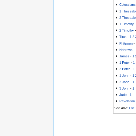
Colossians
1 Thessalo
2 Thessalo
1 Timothy
2 Timothy
Titus
-
1
2
Philemon
-
Hebrews
-
James
-
1
1 Peter
-
1
2 Peter
-
1
1 John
-
1
2 John
-
1
3 John
-
1
Jude
-
1
Revelation
See Also:
Old 