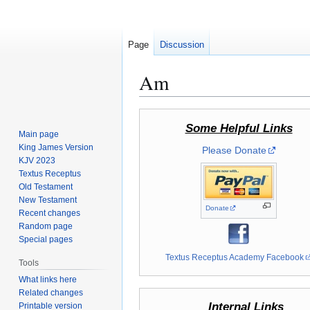
Page
Discussion
Am
Jump
Jump
Some Helpful Links
to
to
Main page
navigation
search
King James Version
Please Donate
KJV 2023
Textus Receptus
Old Testament
New Testament
Donate
Recent changes
Random page
Special pages
Textus Receptus Academy Facebook
Tools
What links here
Related changes
Internal Links
Printable version