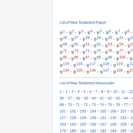
List of New Testament Papyri
1
2
3
4
5
6
7
8
𝔓
·
𝔓
·
𝔓
·
𝔓
·
𝔓
·
𝔓
·
𝔓
·
𝔓
·
26
27
28
29
30
31
3
𝔓
·
𝔓
·
𝔓
·
𝔓
·
𝔓
·
𝔓
·
𝔓
49
50
51
52
53
54
5
𝔓
·
𝔓
·
𝔓
·
𝔓
·
𝔓
·
𝔓
·
𝔓
72
73
74
75
76
77
7
𝔓
·
𝔓
·
𝔓
·
𝔓
·
𝔓
·
𝔓
·
𝔓
95
96
97
98
99
100
𝔓
·
𝔓
·
𝔓
·
𝔓
·
𝔓
·
𝔓
·
𝔓
115
116
117
118
119
1
𝔓
·
𝔓
·
𝔓
·
𝔓
·
𝔓
·
𝔓
134
135
136
137
138
1
𝔓
·
𝔓
·
𝔓
·
𝔓
·
𝔓
·
𝔓
List of New Testament minuscules
·
·
·
·
·
·
·
·
·
·
·
1
2
3
4
5
6
7
8
9
10
11
12
·
·
·
·
·
·
·
·
·
36
37
38
39
40
41
42
43
44
·
·
·
·
·
·
·
·
·
69
70
71
72
73
74
75
76
77
·
·
·
·
·
·
·
101
102
103
104
105
106
107
1
·
·
·
·
·
·
·
127
128
129
130
131
132
133
1
·
·
·
·
·
·
·
153
154
155
156
157
158
159
1
·
·
·
·
·
·
·
179
180
181
182
183
184
185
1