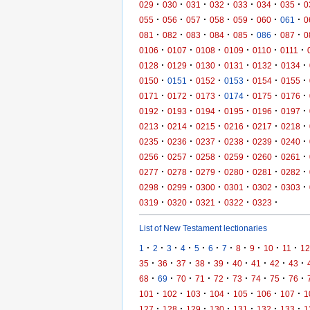
·
·
·
·
·
·
·
029
030
031
032
033
034
035
0
·
·
·
·
·
·
·
055
056
057
058
059
060
061
0
·
·
·
·
·
·
·
081
082
083
084
085
086
087
0
·
·
·
·
·
·
0106
0107
0108
0109
0110
0111
·
·
·
·
·
·
0128
0129
0130
0131
0132
0134
·
·
·
·
·
·
0150
0151
0152
0153
0154
0155
·
·
·
·
·
·
0171
0172
0173
0174
0175
0176
·
·
·
·
·
·
0192
0193
0194
0195
0196
0197
·
·
·
·
·
·
0213
0214
0215
0216
0217
0218
·
·
·
·
·
·
0235
0236
0237
0238
0239
0240
·
·
·
·
·
·
0256
0257
0258
0259
0260
0261
·
·
·
·
·
·
0277
0278
0279
0280
0281
0282
·
·
·
·
·
·
0298
0299
0300
0301
0302
0303
·
·
·
·
·
0319
0320
0321
0322
0323
List of New Testament lectionaries
·
·
·
·
·
·
·
·
·
·
·
1
2
3
4
5
6
7
8
9
10
11
12
·
·
·
·
·
·
·
·
·
35
36
37
38
39
40
41
42
43
·
·
·
·
·
·
·
·
·
68
69
70
71
72
73
74
75
76
·
·
·
·
·
·
·
101
102
103
104
105
106
107
1
·
·
·
·
·
·
·
127
128
129
130
131
132
133
1