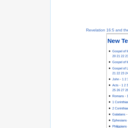
Revelation 16:5 and the
New Te
Gospel of 
20
21
22
2
Gospel of 
Gospel of 
21
22
23
2
John
-
1
2
Acts
-
1
2
25
26
27
2
Romans
-
1 Corinthia
2 Corinthia
Galatians
Ephesians
Philippians