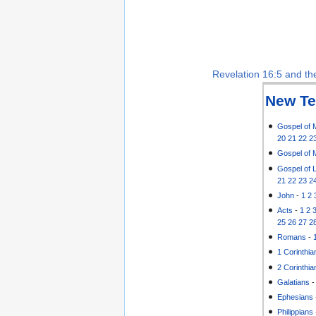
Revelation 16:5 and the
New Te
Gospel of 
20
21
22
2
Gospel of 
Gospel of 
21
22
23
2
John
-
1
2
Acts
-
1
2
25
26
27
2
Romans
-
1 Corinthia
2 Corinthia
Galatians
Ephesians
Philippians