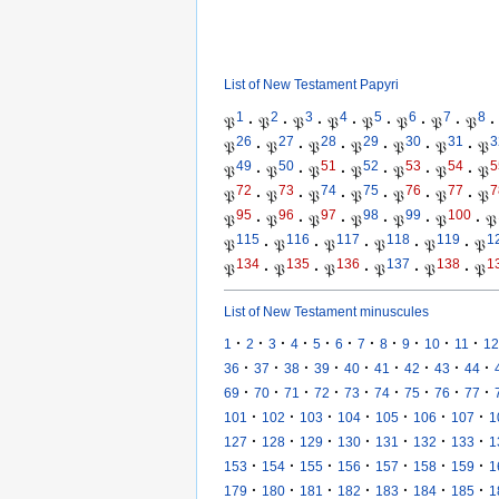
List of New Testament Papyri
1
2
3
4
5
6
7
8
𝔓
·
𝔓
·
𝔓
·
𝔓
·
𝔓
·
𝔓
·
𝔓
·
𝔓
·
26
27
28
29
30
31
3
𝔓
·
𝔓
·
𝔓
·
𝔓
·
𝔓
·
𝔓
·
𝔓
49
50
51
52
53
54
5
𝔓
·
𝔓
·
𝔓
·
𝔓
·
𝔓
·
𝔓
·
𝔓
72
73
74
75
76
77
7
𝔓
·
𝔓
·
𝔓
·
𝔓
·
𝔓
·
𝔓
·
𝔓
95
96
97
98
99
100
𝔓
·
𝔓
·
𝔓
·
𝔓
·
𝔓
·
𝔓
·
𝔓
115
116
117
118
119
1
𝔓
·
𝔓
·
𝔓
·
𝔓
·
𝔓
·
𝔓
134
135
136
137
138
1
𝔓
·
𝔓
·
𝔓
·
𝔓
·
𝔓
·
𝔓
List of New Testament minuscules
·
·
·
·
·
·
·
·
·
·
·
1
2
3
4
5
6
7
8
9
10
11
12
·
·
·
·
·
·
·
·
·
36
37
38
39
40
41
42
43
44
·
·
·
·
·
·
·
·
·
69
70
71
72
73
74
75
76
77
·
·
·
·
·
·
·
101
102
103
104
105
106
107
1
·
·
·
·
·
·
·
127
128
129
130
131
132
133
1
·
·
·
·
·
·
·
153
154
155
156
157
158
159
1
·
·
·
·
·
·
·
179
180
181
182
183
184
185
1