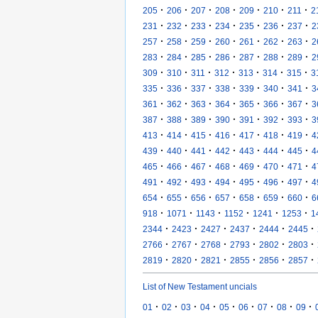
·
·
·
·
·
·
·
205
206
207
208
209
210
211
2
·
·
·
·
·
·
·
231
232
233
234
235
236
237
2
·
·
·
·
·
·
·
257
258
259
260
261
262
263
2
·
·
·
·
·
·
·
283
284
285
286
287
288
289
2
·
·
·
·
·
·
·
309
310
311
312
313
314
315
3
·
·
·
·
·
·
·
335
336
337
338
339
340
341
3
·
·
·
·
·
·
·
361
362
363
364
365
366
367
3
·
·
·
·
·
·
·
387
388
389
390
391
392
393
3
·
·
·
·
·
·
·
413
414
415
416
417
418
419
4
·
·
·
·
·
·
·
439
440
441
442
443
444
445
4
·
·
·
·
·
·
·
465
466
467
468
469
470
471
4
·
·
·
·
·
·
·
491
492
493
494
495
496
497
4
·
·
·
·
·
·
·
654
655
656
657
658
659
660
6
·
·
·
·
·
·
918
1071
1143
1152
1241
1253
1
·
·
·
·
·
·
2344
2423
2427
2437
2444
2445
·
·
·
·
·
·
2766
2767
2768
2793
2802
2803
·
·
·
·
·
·
2819
2820
2821
2855
2856
2857
List of New Testament uncials
·
·
·
·
·
·
·
·
·
01
02
03
04
05
06
07
08
09