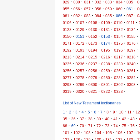
·
·
·
·
·
·
·
029
030
031
032
033
034
035
0
·
·
·
·
·
·
·
055
056
057
058
059
060
061
0
·
·
·
·
·
·
·
081
082
083
084
085
086
087
0
·
·
·
·
·
·
0106
0107
0108
0109
0110
0111
·
·
·
·
·
·
0128
0129
0130
0131
0132
0134
·
·
·
·
·
·
0150
0151
0152
0153
0154
0155
·
·
·
·
·
·
0171
0172
0173
0174
0175
0176
·
·
·
·
·
·
0192
0193
0194
0195
0196
0197
·
·
·
·
·
·
0213
0214
0215
0216
0217
0218
·
·
·
·
·
·
0235
0236
0237
0238
0239
0240
·
·
·
·
·
·
0256
0257
0258
0259
0260
0261
·
·
·
·
·
·
0277
0278
0279
0280
0281
0282
·
·
·
·
·
·
0298
0299
0300
0301
0302
0303
·
·
·
·
·
0319
0320
0321
0322
0323
List of New Testament lectionaries
·
·
·
·
·
·
·
·
·
·
·
1
2
3
4
5
6
7
8
9
10
11
12
·
·
·
·
·
·
·
·
·
35
36
37
38
39
40
41
42
43
·
·
·
·
·
·
·
·
·
68
69
70
71
72
73
74
75
76
·
·
·
·
·
·
·
101
102
103
104
105
106
107
1
·
·
·
·
·
·
·
127
128
129
130
131
132
133
1