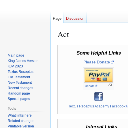
Page
Discussion
Act
Jump
Jump
Some Helpful Links
to
to
Main page
navigation
search
King James Version
Please Donate
KJV 2023
Textus Receptus
Old Testament
New Testament
Donate
Recent changes
Random page
Special pages
Textus Receptus Academy Facebook
Tools
What links here
Related changes
Internal Links
Printable version