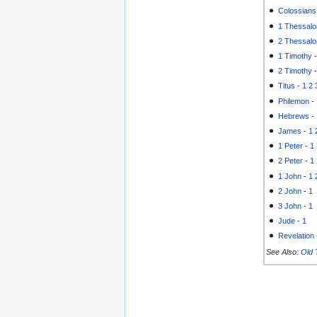
Colossians
1 Thessalo
2 Thessalo
1 Timothy
2 Timothy
Titus
-
1
2
Philemon
-
Hebrews
-
James
-
1
1 Peter
-
1
2 Peter
-
1
1 John
-
1
2 John
-
1
3 John
-
1
Jude
-
1
Revelation
See Also:
Old 