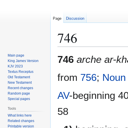
Page
Discussion
746
Jump
Jump
Main page
746
arche ar-kh
to
to
King James Version
KJV 2023
navigation
search
Textus Receptus
from
756
;
Noun
Old Testament
New Testament
Recent changes
AV
-beginning 40,
Random page
Special pages
58
Tools
What links here
Related changes
Printable version