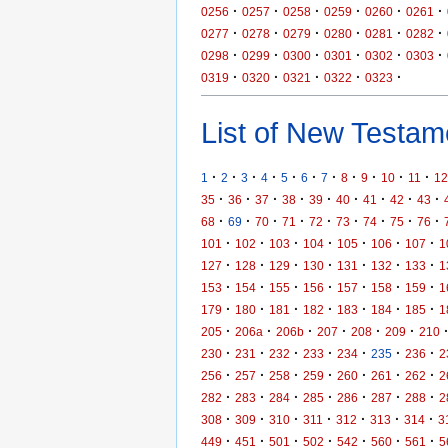
·
·
·
·
·
·
0256
0257
0258
0259
0260
0261
·
·
·
·
·
·
0277
0278
0279
0280
0281
0282
·
·
·
·
·
·
0298
0299
0300
0301
0302
0303
·
·
·
·
·
0319
0320
0321
0322
0323
List of New Testame
·
·
·
·
·
·
·
·
·
·
·
1
2
3
4
5
6
7
8
9
10
11
12
·
·
·
·
·
·
·
·
·
35
36
37
38
39
40
41
42
43
·
·
·
·
·
·
·
·
·
68
69
70
71
72
73
74
75
76
·
·
·
·
·
·
·
101
102
103
104
105
106
107
1
·
·
·
·
·
·
·
127
128
129
130
131
132
133
1
·
·
·
·
·
·
·
153
154
155
156
157
158
159
1
·
·
·
·
·
·
·
179
180
181
182
183
184
185
1
·
·
·
·
·
·
205
206a
206b
207
208
209
210
·
·
·
·
·
·
·
230
231
232
233
234
235
236
2
·
·
·
·
·
·
·
256
257
258
259
260
261
262
2
·
·
·
·
·
·
·
282
283
284
285
286
287
288
2
·
·
·
·
·
·
·
308
309
310
311
312
313
314
3
·
·
·
·
·
·
·
449
451
501
502
542
560
561
5