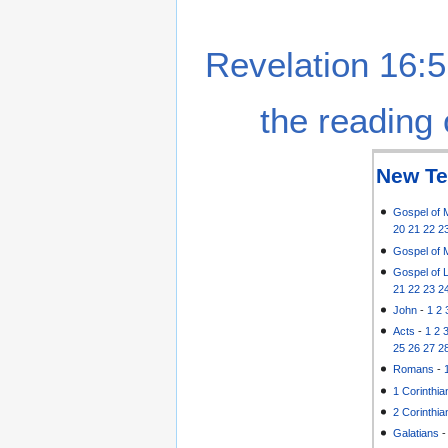
Revelation 16:5
the reading 
New Te
Gospel of 
20
21
22
2
Gospel of 
Gospel of 
21
22
23
2
John
-
1
2
Acts
-
1
2
25
26
27
2
Romans
-
1 Corinthia
2 Corinthia
Galatians