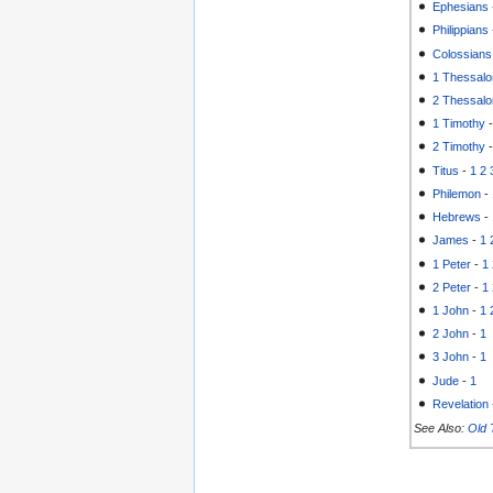
Ephesians
Philippians
Colossians
1 Thessalo
2 Thessalo
1 Timothy
2 Timothy
Titus
-
1
2
Philemon
-
Hebrews
-
James
-
1
1 Peter
-
1
2 Peter
-
1
1 John
-
1
2 John
-
1
3 John
-
1
Jude
-
1
Revelation
See Also:
Old 