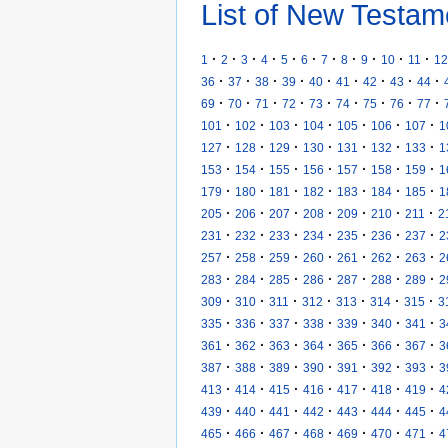
List of New Testam
·
·
·
·
·
·
·
·
·
·
·
1
2
3
4
5
6
7
8
9
10
11
12
·
·
·
·
·
·
·
·
·
36
37
38
39
40
41
42
43
44
·
·
·
·
·
·
·
·
·
69
70
71
72
73
74
75
76
77
·
·
·
·
·
·
·
101
102
103
104
105
106
107
1
·
·
·
·
·
·
·
127
128
129
130
131
132
133
1
·
·
·
·
·
·
·
153
154
155
156
157
158
159
1
·
·
·
·
·
·
·
179
180
181
182
183
184
185
1
·
·
·
·
·
·
·
205
206
207
208
209
210
211
2
·
·
·
·
·
·
·
231
232
233
234
235
236
237
2
·
·
·
·
·
·
·
257
258
259
260
261
262
263
2
·
·
·
·
·
·
·
283
284
285
286
287
288
289
2
·
·
·
·
·
·
·
309
310
311
312
313
314
315
3
·
·
·
·
·
·
·
335
336
337
338
339
340
341
3
·
·
·
·
·
·
·
361
362
363
364
365
366
367
3
·
·
·
·
·
·
·
387
388
389
390
391
392
393
3
·
·
·
·
·
·
·
413
414
415
416
417
418
419
4
·
·
·
·
·
·
·
439
440
441
442
443
444
445
4
·
·
·
·
·
·
·
465
466
467
468
469
470
471
4