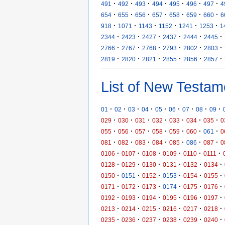
·
·
·
·
·
·
·
491
492
493
494
495
496
497
4
·
·
·
·
·
·
·
654
655
656
657
658
659
660
6
·
·
·
·
·
·
918
1071
1143
1152
1241
1253
1
·
·
·
·
·
·
2344
2423
2427
2437
2444
2445
·
·
·
·
·
·
2766
2767
2768
2793
2802
2803
·
·
·
·
·
·
2819
2820
2821
2855
2856
2857
List of New Testam
·
·
·
·
·
·
·
·
·
01
02
03
04
05
06
07
08
09
·
·
·
·
·
·
·
029
030
031
032
033
034
035
0
·
·
·
·
·
·
·
055
056
057
058
059
060
061
0
·
·
·
·
·
·
·
081
082
083
084
085
086
087
0
·
·
·
·
·
·
0106
0107
0108
0109
0110
0111
·
·
·
·
·
·
0128
0129
0130
0131
0132
0134
·
·
·
·
·
·
0150
0151
0152
0153
0154
0155
·
·
·
·
·
·
0171
0172
0173
0174
0175
0176
·
·
·
·
·
·
0192
0193
0194
0195
0196
0197
·
·
·
·
·
·
0213
0214
0215
0216
0217
0218
·
·
·
·
·
·
0235
0236
0237
0238
0239
0240