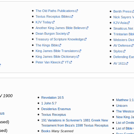
The Old Paths Publications
Berith Press
Textus Receptus Bibles
Nick Sayers 
KJV Today
KJV-Asia
Another King James Bible Believer
Sinaiticus.Net
Dean Burgon Society
Trinitarian Bib
Treasury of Scripture Knowledge
Websters Dict
The Kings Bible
AV Defense
King James Bible Translators
Stylos
King James Bible Dictionary
Defending Eas
Peter Van Kleeck
YT
AV 1611
V 1900
Revelation 16:5
Matthew 1:1
1 John 5:7
Unicorn
Desiderius Erasmus
The Westcot
tus
Textus Receptus
New King J
191 Variations in Scrivener’s 1881 Greek New
sed)
List of Omit
Testament from Beza's 1598 Textus Receptus
List of Bibl
sed)
Books
Many Scanned