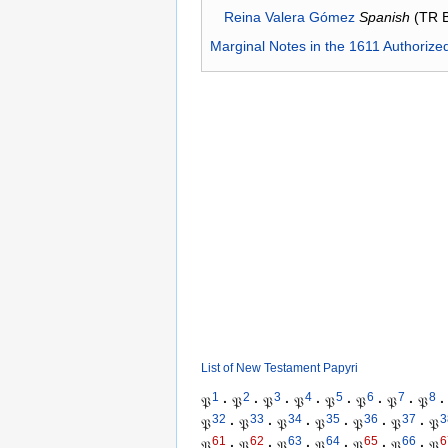
Reina Valera Gómez
Spanish
(TR 
Marginal Notes in the 1611 Authorize
List of New Testament Papyri
1
2
3
4
5
6
7
8
𝔓
·
𝔓
·
𝔓
·
𝔓
·
𝔓
·
𝔓
·
𝔓
·
𝔓
·
32
33
34
35
36
37
3
𝔓
·
𝔓
·
𝔓
·
𝔓
·
𝔓
·
𝔓
·
𝔓
61
62
63
64
65
66
6
𝔓
·
𝔓
·
𝔓
·
𝔓
·
𝔓
·
𝔓
·
𝔓