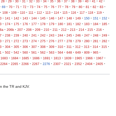
·
·
·
·
·
·
·
·
·
·
·
·
·
·
·
28
29
30
31
32
33
34
35
36
37
38
39
40
41
42
·
·
·
·
·
·
·
·
·
·
·
·
·
·
·
·
69
70
71
72
73
74
75
76
77
78
79
80
81
82
83
·
·
·
·
·
·
·
·
·
·
·
·
·
108
109
110
111
112
113
114
115
116
117
118
119
·
·
·
·
·
·
·
·
·
·
·
·
·
0
141
142
143
144
145
146
147
148
149
150
151
152
·
·
·
·
·
·
·
·
·
·
·
·
·
3
174
175
176
177
178
179
180
181
182
183
184
185
·
·
·
·
·
·
·
·
·
·
·
·
6a
206b
207
208
209
210
211
212
213
214
215
216
·
·
·
·
·
·
·
·
·
·
·
·
·
7
238
239
240
241
242
243
244
245
246
247
248
249
·
·
·
·
·
·
·
·
·
·
·
·
·
0
271
272
273
274
275
276
277
278
279
280
281
282
·
·
·
·
·
·
·
·
·
·
·
·
·
3
304
305
306
307
308
309
310
311
312
313
314
315
·
·
·
·
·
·
·
·
·
·
·
·
1
502
542
560
561
562
563
564
648
649
809
965
·
·
·
·
·
·
·
·
·
·
1683
1684
1685
1686
1691
1813
1839
1965
1966
1967
·
·
·
·
·
·
·
·
·
·
2264
2265
2266
2267
2276
2307
2321
2352
2404
2405
 in the TR and KJV.