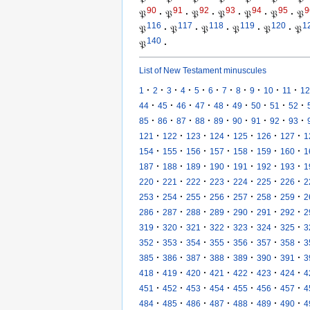
90
91
92
93
94
95
9
𝔓
·
𝔓
·
𝔓
·
𝔓
·
𝔓
·
𝔓
·
𝔓
116
117
118
119
120
1
𝔓
·
𝔓
·
𝔓
·
𝔓
·
𝔓
·
𝔓
140
𝔓
·
List of New Testament minuscules
·
·
·
·
·
·
·
·
·
·
·
1
2
3
4
5
6
7
8
9
10
11
12
·
·
·
·
·
·
·
·
·
44
45
46
47
48
49
50
51
52
·
·
·
·
·
·
·
·
·
85
86
87
88
89
90
91
92
93
·
·
·
·
·
·
·
121
122
123
124
125
126
127
1
·
·
·
·
·
·
·
154
155
156
157
158
159
160
1
·
·
·
·
·
·
·
187
188
189
190
191
192
193
1
·
·
·
·
·
·
·
220
221
222
223
224
225
226
2
·
·
·
·
·
·
·
253
254
255
256
257
258
259
2
·
·
·
·
·
·
·
286
287
288
289
290
291
292
2
·
·
·
·
·
·
·
319
320
321
322
323
324
325
3
·
·
·
·
·
·
·
352
353
354
355
356
357
358
3
·
·
·
·
·
·
·
385
386
387
388
389
390
391
3
·
·
·
·
·
·
·
418
419
420
421
422
423
424
4
·
·
·
·
·
·
·
451
452
453
454
455
456
457
4
·
·
·
·
·
·
·
484
485
486
487
488
489
490
4