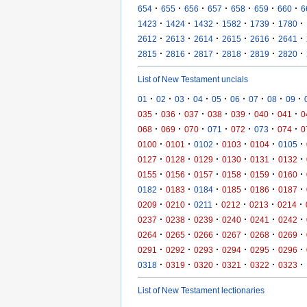
·
·
·
·
·
·
·
654
655
656
657
658
659
660
6
·
·
·
·
·
·
1423
1424
1432
1582
1739
1780
·
·
·
·
·
·
2612
2613
2614
2615
2616
2641
·
·
·
·
·
·
2815
2816
2817
2818
2819
2820
List of New Testament uncials
·
·
·
·
·
·
·
·
·
01
02
03
04
05
06
07
08
09
·
·
·
·
·
·
·
035
036
037
038
039
040
041
0
·
·
·
·
·
·
·
068
069
070
071
072
073
074
0
·
·
·
·
·
·
0100
0101
0102
0103
0104
0105
·
·
·
·
·
·
0127
0128
0129
0130
0131
0132
·
·
·
·
·
·
0155
0156
0157
0158
0159
0160
·
·
·
·
·
·
0182
0183
0184
0185
0186
0187
·
·
·
·
·
·
0209
0210
0211
0212
0213
0214
·
·
·
·
·
·
0237
0238
0239
0240
0241
0242
·
·
·
·
·
·
0264
0265
0266
0267
0268
0269
·
·
·
·
·
·
0291
0292
0293
0294
0295
0296
·
·
·
·
·
·
0318
0319
0320
0321
0322
0323
List of New Testament lectionaries