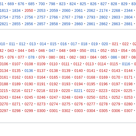
·
·
·
·
·
·
·
·
·
·
·
·
·
61
669
676
685
700
798
823
824
825
826
827
828
829
83
·
·
·
·
·
·
·
·
·
·
·
1813
1834
2050
2053
2059
2060
2061
2062
2174
2268
2344
·
·
·
·
·
·
·
·
·
·
·
2754
2755
2756
2757
2766
2767
2768
2793
2802
2803
2804
·
·
·
·
·
·
·
·
·
·
·
2821
2855
2856
2857
2858
2859
2860
2861
2862
2863
2881
·
·
·
·
·
·
·
·
·
·
·
·
·
010
011
012
013
014
015
016
017
018
019
020
021
022
0
·
·
·
·
·
·
·
·
·
·
·
·
·
42
043
044
045
046
047
048
049
050
051
052
053
054
05
·
·
·
·
·
·
·
·
·
·
·
·
·
75
076
077
078
079
080
081
082
083
084
085
086
087
08
·
·
·
·
·
·
·
·
·
·
·
0106
0107
0108
0109
0110
0111
0112
0113
0114
0115
0116
·
·
·
·
·
·
·
·
·
·
·
0134
0135
0136
0137
0138
0139
0140
0141
0142
0143
0144
·
·
·
·
·
·
·
·
·
·
·
0161
0162
0163
0164
0165
0166
0167
0168
0169
0170
0171
·
·
·
·
·
·
·
·
·
·
·
0188
0189
0190
0191
0192
0193
0194
0195
0196
0197
0198
·
·
·
·
·
·
·
·
·
·
·
0215
0216
0217
0218
0219
0220
0221
0222
0223
0224
0225
·
·
·
·
·
·
·
·
·
·
·
0243
0244
0245
0246
0247
0248
0249
0250
0251
0252
0253
·
·
·
·
·
·
·
·
·
·
·
0270
0271
0272
0273
0274
0275
0276
0277
0278
0279
0280
·
·
·
·
·
·
·
·
·
·
·
0297
0298
0299
0300
0301
0302
0303
0304
0305
0306
0307