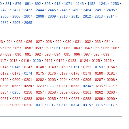
·
·
·
·
·
·
·
·
·
·
·
·
0
831
876
891
892
893
918
1071
1143
1152
1241
1253
·
·
·
·
·
·
·
·
·
·
2423
2427
2437
2444
2445
2446
2460
2464
2491
2495
·
·
·
·
·
·
·
·
·
·
2805
2806
2807
2808
2809
2810
2811
2812
2813
2814
·
·
·
2882
2907
2965
·
·
·
·
·
·
·
·
·
·
·
·
23
024
025
026
027
028
029
030
031
032
033
034
·
·
·
·
·
·
·
·
·
·
·
·
·
5
056
057
058
059
060
061
062
063
064
065
066
067
·
·
·
·
·
·
·
·
·
·
·
·
8
089
090
091
092
093
094
095
096
097
098
099
·
·
·
·
·
·
·
·
·
·
0117
0118
0119
0120
0121
0122
0123
0124
0125
0126
·
·
·
·
·
·
·
·
·
·
0145
0146
0147
0148
0149
0150
0151
0152
0153
0154
·
·
·
·
·
·
·
·
·
·
0172
0173
0174
0175
0176
0177
0178
0179
0180
0181
·
·
·
·
·
·
·
·
·
·
0199
0200
0201
0202
0203
0204
0205
0206
0207
0208
·
·
·
·
·
·
·
·
·
·
0226
0227
0228
0229
0230
0231
0232
0234
0235
0236
·
·
·
·
·
·
·
·
·
·
0254
0255
0256
0257
0258
0259
0260
0261
0262
0263
·
·
·
·
·
·
·
·
·
·
0281
0282
0283
0284
0285
0286
0287
0288
0289
0290
·
·
·
·
·
·
·
·
·
·
0308
0309
0310
0311
0312
0313
0314
0315
0316
0317