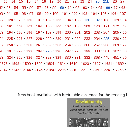
·
·
·
·
·
·
·
·
·
·
·
·
·
·
·
·
·
13
14
15
16
17
18
19
20
21
22
23
24
25
25b
26
27
·
·
·
·
·
·
·
·
·
·
·
·
·
·
·
·
52
53
54
55
56
57
58
59
60
61
62
63
64
65
66
67
68
·
·
·
·
·
·
·
·
·
·
·
·
·
·
93
94
95
96
97
98
99
100
101
102
103
104
105
106
107
·
·
·
·
·
·
·
·
·
·
·
·
·
27
128
129
130
131
132
133
134
135
136
137
138
139
14
·
·
·
·
·
·
·
·
·
·
·
·
·
60
161
162
163
164
165
166
167
168
169
170
171
172
17
·
·
·
·
·
·
·
·
·
·
·
·
·
93
194
195
196
197
198
199
200
201
202
203
204
205
20
·
·
·
·
·
·
·
·
·
·
·
·
·
24
225
226
227
228
229
230
231
232
233
234
235
236
23
·
·
·
·
·
·
·
·
·
·
·
·
·
57
258
259
260
261
262
263
264
265
266
267
268
269
27
·
·
·
·
·
·
·
·
·
·
·
·
·
90
291
292
293
294
295
296
297
298
299
300
301
302
30
·
·
·
·
·
·
·
·
·
·
·
·
·
23
324
325
326
327
328
329
330
331
332
368
449
451
50
·
·
·
·
·
·
·
·
·
·
·
1575
1598
1599
1602
1604
1614
1619
1623
1637
1681
1682
·
·
·
·
·
·
·
·
·
·
·
2142
2143
2144
2145
2164
2208
2210
2211
2260
2261
2263
New book available with irrefutable evidence for the reading