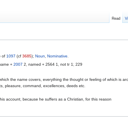
Read
V
e of
1097
(cf
3685
);
Noun
,
Nominative
.
rname +
2007
2, named + 2564 1, not tr 1; 229
which the name covers, everything the thought or feeling of which is 
rests, pleasure, command, excellences, deeds etc.
s account, because he suffers as a Christian, for this reason