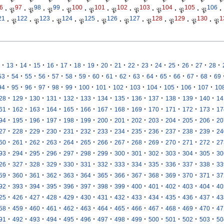
6
97
98
99
100
101
102
103
104
105
106
·
𝔓
·
𝔓
·
𝔓
·
𝔓
·
𝔓
·
𝔓
·
𝔓
·
𝔓
·
𝔓
·
𝔓
·
21
122
123
124
125
126
127
128
129
130
1
·
𝔓
·
𝔓
·
𝔓
·
𝔓
·
𝔓
·
𝔓
·
𝔓
·
𝔓
·
𝔓
·
𝔓
·
·
·
·
·
·
·
·
·
·
·
·
·
·
·
·
·
13
14
15
16
17
18
19
20
21
22
23
24
25
26
27
28
·
·
·
·
·
·
·
·
·
·
·
·
·
·
·
·
53
54
55
56
57
58
59
60
61
62
63
64
65
66
67
68
69
·
·
·
·
·
·
·
·
·
·
·
·
·
·
94
95
96
97
98
99
100
101
102
103
104
105
106
107
10
·
·
·
·
·
·
·
·
·
·
·
·
·
28
129
130
131
132
133
134
135
136
137
138
139
140
14
·
·
·
·
·
·
·
·
·
·
·
·
·
61
162
163
164
165
166
167
168
169
170
171
172
173
17
·
·
·
·
·
·
·
·
·
·
·
·
·
94
195
196
197
198
199
200
201
202
203
204
205
206
20
·
·
·
·
·
·
·
·
·
·
·
·
·
27
228
229
230
231
232
233
234
235
236
237
238
239
24
·
·
·
·
·
·
·
·
·
·
·
·
·
60
261
262
263
264
265
266
267
268
269
270
271
272
27
·
·
·
·
·
·
·
·
·
·
·
·
·
93
294
295
296
297
298
299
300
301
302
303
304
305
30
·
·
·
·
·
·
·
·
·
·
·
·
·
26
327
328
329
330
331
332
333
334
335
336
337
338
33
·
·
·
·
·
·
·
·
·
·
·
·
·
59
360
361
362
363
364
365
366
367
368
369
370
371
37
·
·
·
·
·
·
·
·
·
·
·
·
·
92
393
394
395
396
397
398
399
400
401
402
403
404
40
·
·
·
·
·
·
·
·
·
·
·
·
·
25
426
427
428
429
430
431
432
433
434
435
436
437
43
·
·
·
·
·
·
·
·
·
·
·
·
·
58
459
460
461
462
463
464
465
466
467
468
469
470
47
·
·
·
·
·
·
·
·
·
·
·
·
·
91
492
493
494
495
496
497
498
499
500
501
502
503
50