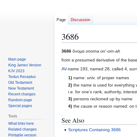
Page
Discussion
3686
Jump
Jump
3686
ὄνομα
onoma on’-om-ah
to
to
Main page
from a presumed derivative of the bas
navigation
search
King James Version
AV
-name 193, named 28, called 4, su
KJV 2023
Textus Receptus
1)
name: univ. of proper names
Old Testament
2)
the name is used for everything 
New Testament
i.e. for one’s rank, authority, inte
Recent changes
3)
persons reckoned up by name
Random page
4)
the cause or reason named: on thi
Special pages
Tools
See Also
What links here
Related changes
Scriptures Containing 3686
Printable version