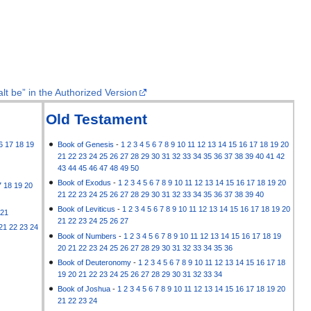
lt be” in the Authorized Version
Old Testament
6
17
18
19
Book of Genesis
-
1
2
3
4
5
6
7
8
9
10
11
12
13
14
15
16
17
18
19
20
21
22
23
24
25
26
27
28
29
30
31
32
33
34
35
36
37
38
39
40
41
42
43
44
45
46
47
48
49
50
Book of Exodus
-
1
2
3
4
5
6
7
8
9
10
11
12
13
14
15
16
17
18
19
20
7
18
19
20
21
22
23
24
25
26
27
28
29
30
31
32
33
34
35
36
37
38
39
40
Book of Leviticus
-
1
2
3
4
5
6
7
8
9
10
11
12
13
14
15
16
17
18
19
20
21
21
22
23
24
25
26
27
21
22
23
24
Book of Numbers
-
1
2
3
4
5
6
7
8
9
10
11
12
13
14
15
16
17
18
19
20
21
22
23
24
25
26
27
28
29
30
31
32
33
34
35
36
Book of Deuteronomy
-
1
2
3
4
5
6
7
8
9
10
11
12
13
14
15
16
17
18
19
20
21
22
23
24
25
26
27
28
29
30
31
32
33
34
Book of Joshua
-
1
2
3
4
5
6
7
8
9
10
11
12
13
14
15
16
17
18
19
20
21
22
23
24