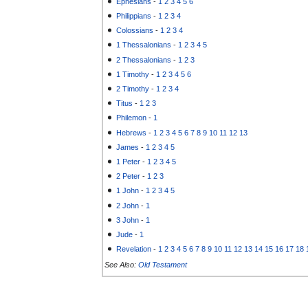
Ephesians
-
1
2
3
4
5
6
Philippians
-
1
2
3
4
Colossians
-
1
2
3
4
1 Thessalonians
-
1
2
3
4
5
2 Thessalonians
-
1
2
3
1 Timothy
-
1
2
3
4
5
6
2 Timothy
-
1
2
3
4
Titus
-
1
2
3
Philemon
-
1
Hebrews
-
1
2
3
4
5
6
7
8
9
10
11
12
13
James
-
1
2
3
4
5
1 Peter
-
1
2
3
4
5
2 Peter
-
1
2
3
1 John
-
1
2
3
4
5
2 John
-
1
3 John
-
1
Jude
-
1
Revelation
-
1
2
3
4
5
6
7
8
9
10
11
12
13
14
15
16
17
18
See Also:
Old Testament