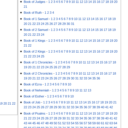
Book of Judges
-
1
2
3
4
5
6
7
8
9
10
11
12
13
14
15
16
17
18
19
20
21
Book of Ruth
-
1
2
3
4
Book of 1 Samuel
-
1
2
3
4
5
6
7
8
9
10
11
12
13
14
15
16
17
18
19
20
21
22
23
24
25
26
27
28
29
30
31
Book of 2 Samuel
-
1
2
3
4
5
6
7
8
9
10
11
12
13
14
15
16
17
18
19
20
21
22
23
24
Book of 1 Kings
-
1
2
3
4
5
6
7
8
9
10
11
12
13
14
15
16
17
18
19
20
21
22
Book of 2 Kings
-
1
2
3
4
5
6
7
8
9
10
11
12
13
14
15
16
17
18
19
20
21
22
23
24
25
Book of 1 Chronicles
-
1
2
3
4
5
6
7
8
9
10
11
12
13
14
15
16
17
18
19
20
21
22
23
24
25
26
27
28
29
Book of 2 Chronicles
-
1
2
3
4
5
6
7
8
9
10
11
12
13
14
15
16
17
18
19
20
21
22
23
24
25
26
27
28
29
30
31
32
33
34
35
36
Book of Ezra
-
1
2
3
4
5
6
7
8
9
10
Book of Nehemiah
-
1
2
3
4
5
6
7
8
9
10
11
12
13
Book of Esther
-
1
2
3
4
5
6
7
8
9
10
Book of Job
-
1
2
3
4
5
6
7
8
9
10
11
12
13
14
15
16
17
18
19
20
21
19
20
21
22
22
23
24
25
26
27
28
29
30
31
32
33
34
35
36
37
38
39
40
41
42
Book of Psalms
-
1
2
3
4
5
6
7
8
9
10
11
12
13
14
15
16
17
18
19
20
21
22
23
24
25
26
27
28
29
30
31
32
33
34
35
36
37
38
39
40
41
42
43
44
45
46
47
48
49
50
51
52
53
54
55
56
57
58
59
60
61
62
63
64
65
66
67
68
69
70
71
72
73
74
75
76
77
78
79
80
81
82
83
84
85
86