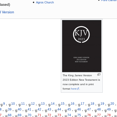
Pure Cambri
Agros Church
Based)
d Version
The King James Version
2023 Edition New Testament is
now complete and in print
format
here
.
9
10
11
12
13
14
15
16
17
18
19
20
𝔓
·
𝔓
·
𝔓
·
𝔓
·
𝔓
·
𝔓
·
𝔓
·
𝔓
·
𝔓
·
𝔓
·
𝔓
·
𝔓
·
8
39
40
41
42
43
44
45
46
47
48
49
·
𝔓
·
𝔓
·
𝔓
·
𝔓
·
𝔓
·
𝔓
·
𝔓
·
𝔓
·
𝔓
·
𝔓
·
𝔓
·
𝔓
7
68
69
70
71
72
73
74
75
76
77
78
·
𝔓
·
𝔓
·
𝔓
·
𝔓
·
𝔓
·
𝔓
·
𝔓
·
𝔓
·
𝔓
·
𝔓
·
𝔓
·
𝔓