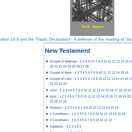
ation 16:5 and the Triadic Declaration - A defense of the reading of “sha
New Testament
Gospel of Matthew
-
1
2
3
4
5
6
7
8
9
10
11
12
13
14
15
1
20
21
22
23
24
25
26
27
28
Gospel of Mark
-
1
2
3
4
5
6
7
8
9
10
11
12
13
14
15
16
Gospel of Luke
-
1
2
3
4
5
6
7
8
9
10
11
12
13
14
15
16
1
21
22
23
24
John
-
1
2
3
4
5
6
7
8
9
10
11
12
13
14
15
16
17
18
19
20
Acts
-
1
2
3
4
5
6
7
8
9
10
11
12
13
14
15
16
17
18
19
20
25
26
27
28
Romans
-
1
2
3
4
5
6
7
8
9
10
11
12
13
14
15
16
1 Corinthians
-
1
2
3
4
5
6
7
8
9
10
11
12
13
14
15
16
2 Corinthians
-
1
2
3
4
5
6
7
8
9
10
11
12
13
Galatians
-
1
2
3
4
5
6