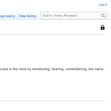
Log in
S
iew source
View history
e
a
This
r
page
c
is
h
protec
so
that
only
users
aroused in the mind by mentioning, hearing, remembering, the name,
with
the
"autoc
permis
can
edit
it.