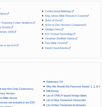
Confessional Bibliology
Videos
King James Bible Research Council
Scion of Zion
 - Exposing Codex Sinaiticus
Scion of Zion Versions Compared
le Society
Adullam Films
ionary 1828
KJV Textual Technology
Jonathan Sheffield Videos
Pure Bible Forum
ter in the KJV
David Cloud Articles
Ephesians 3:9
Why We Should Not Passover Easter 1
,
2
, &
3
t and Hort Only Controversy
Will Kinney
ames Version
List of TR/KJV based foreign bibles
ted Bible Verses
List of New Testament minuscules
e verses not included in the ESV
List of New Testament lectionaries