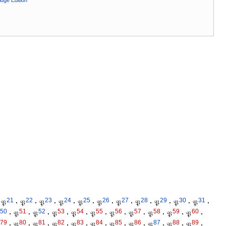
dge Edition
21
22
23
24
25
26
27
28
29
30
31
𝔓
·
𝔓
·
𝔓
·
𝔓
·
𝔓
·
𝔓
·
𝔓
·
𝔓
·
𝔓
·
𝔓
·
𝔓
·
50
51
52
53
54
55
56
57
58
59
60
·
𝔓
·
𝔓
·
𝔓
·
𝔓
·
𝔓
·
𝔓
·
𝔓
·
𝔓
·
𝔓
·
𝔓
·
79
80
81
82
83
84
85
86
87
88
89
·
𝔓
·
𝔓
·
𝔓
·
𝔓
·
𝔓
·
𝔓
·
𝔓
·
𝔓
·
𝔓
·
𝔓
·