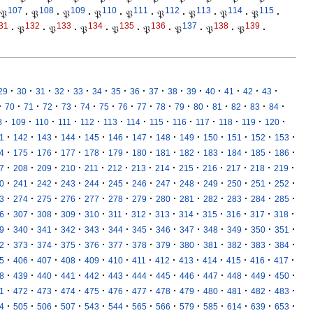
107
108
109
110
111
112
113
114
115
𝔓
·
𝔓
·
𝔓
·
𝔓
·
𝔓
·
𝔓
·
𝔓
·
𝔓
·
𝔓
·
31
132
133
134
135
136
137
138
139
·
𝔓
·
𝔓
·
𝔓
·
𝔓
·
𝔓
·
𝔓
·
𝔓
·
𝔓
·
·
·
·
·
·
·
·
·
·
·
·
·
·
·
·
29
30
31
32
33
34
35
36
37
38
39
40
41
42
43
·
·
·
·
·
·
·
·
·
·
·
·
·
·
·
·
70
71
72
73
74
75
76
77
78
79
80
81
82
83
84
·
·
·
·
·
·
·
·
·
·
·
·
·
8
109
110
111
112
113
114
115
116
117
118
119
120
·
·
·
·
·
·
·
·
·
·
·
·
·
1
142
143
144
145
146
147
148
149
150
151
152
153
·
·
·
·
·
·
·
·
·
·
·
·
·
4
175
176
177
178
179
180
181
182
183
184
185
186
·
·
·
·
·
·
·
·
·
·
·
·
·
7
208
209
210
211
212
213
214
215
216
217
218
219
·
·
·
·
·
·
·
·
·
·
·
·
·
0
241
242
243
244
245
246
247
248
249
250
251
252
·
·
·
·
·
·
·
·
·
·
·
·
·
3
274
275
276
277
278
279
280
281
282
283
284
285
·
·
·
·
·
·
·
·
·
·
·
·
·
6
307
308
309
310
311
312
313
314
315
316
317
318
·
·
·
·
·
·
·
·
·
·
·
·
·
9
340
341
342
343
344
345
346
347
348
349
350
351
·
·
·
·
·
·
·
·
·
·
·
·
·
2
373
374
375
376
377
378
379
380
381
382
383
384
·
·
·
·
·
·
·
·
·
·
·
·
·
5
406
407
408
409
410
411
412
413
414
415
416
417
·
·
·
·
·
·
·
·
·
·
·
·
·
8
439
440
441
442
443
444
445
446
447
448
449
450
·
·
·
·
·
·
·
·
·
·
·
·
·
1
472
473
474
475
476
477
478
479
480
481
482
483
·
·
·
·
·
·
·
·
·
·
·
·
·
4
505
506
507
543
544
565
566
579
585
614
639
653