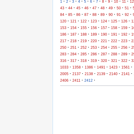
·
·
·
·
·
·
·
·
·
·
·
1
2
3
4
5
6
7
8
9
10
11
12
·
·
·
·
·
·
·
·
·
43
44
45
46
47
48
49
50
51
·
·
·
·
·
·
·
·
·
84
85
86
87
88
89
90
91
92
·
·
·
·
·
·
·
120
121
122
123
124
125
126
1
·
·
·
·
·
·
·
153
154
155
156
157
158
159
1
·
·
·
·
·
·
·
186
187
188
189
190
191
192
1
·
·
·
·
·
·
·
217
218
219
220
221
222
223
2
·
·
·
·
·
·
·
250
251
252
253
254
255
256
2
·
·
·
·
·
·
·
283
284
285
286
287
288
289
2
·
·
·
·
·
·
·
316
317
318
319
320
321
322
3
·
·
·
·
·
·
1033
1358
1386
1491
1423
1561
·
·
·
·
·
·
2005
2137
2138
2139
2140
2141
·
·
·
2406
2411
2412