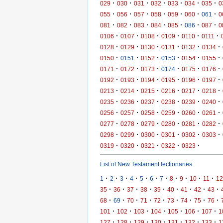
·
·
·
·
·
·
·
029
030
031
032
033
034
035
0
·
·
·
·
·
·
·
055
056
057
058
059
060
061
0
·
·
·
·
·
·
·
081
082
083
084
085
086
087
0
·
·
·
·
·
·
0106
0107
0108
0109
0110
0111
·
·
·
·
·
·
0128
0129
0130
0131
0132
0134
·
·
·
·
·
·
0150
0151
0152
0153
0154
0155
·
·
·
·
·
·
0171
0172
0173
0174
0175
0176
·
·
·
·
·
·
0192
0193
0194
0195
0196
0197
·
·
·
·
·
·
0213
0214
0215
0216
0217
0218
·
·
·
·
·
·
0235
0236
0237
0238
0239
0240
·
·
·
·
·
·
0256
0257
0258
0259
0260
0261
·
·
·
·
·
·
0277
0278
0279
0280
0281
0282
·
·
·
·
·
·
0298
0299
0300
0301
0302
0303
·
·
·
·
·
0319
0320
0321
0322
0323
List of New Testament lectionaries
·
·
·
·
·
·
·
·
·
·
·
1
2
3
4
5
6
7
8
9
10
11
12
·
·
·
·
·
·
·
·
·
35
36
37
38
39
40
41
42
43
·
·
·
·
·
·
·
·
·
68
69
70
71
72
73
74
75
76
·
·
·
·
·
·
·
101
102
103
104
105
106
107
1
·
·
·
·
·
·
·
127
128
129
130
131
132
133
1