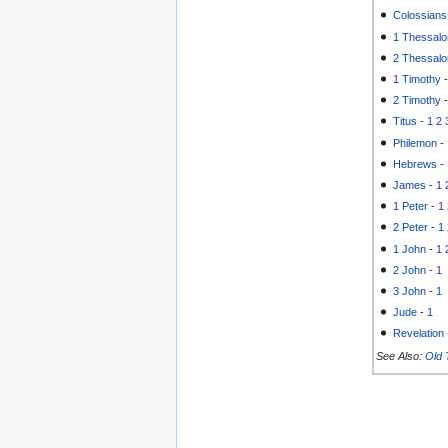
Colossians
1 Thessalo
2 Thessalo
1 Timothy
2 Timothy
Titus
-
1
2
Philemon
-
Hebrews
-
James
-
1
1 Peter
-
1
2 Peter
-
1
1 John
-
1
2 John
-
1
3 John
-
1
Jude
-
1
Revelation
See Also:
Old 