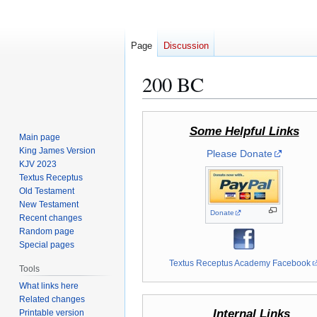
Page
Discussion
200 BC
Jump
Jump
Some Helpful Links
to
to
Main page
navigation
search
King James Version
Please Donate
KJV 2023
Textus Receptus
Old Testament
New Testament
Donate
Recent changes
Random page
Special pages
Textus Receptus Academy Facebook
Tools
What links here
Related changes
Internal Links
Printable version