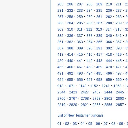
·
·
·
·
·
·
·
205
206
207
208
209
210
211
2
·
·
·
·
·
·
·
231
232
233
234
235
236
237
2
·
·
·
·
·
·
·
257
258
259
260
261
262
263
2
·
·
·
·
·
·
·
283
284
285
286
287
288
289
2
·
·
·
·
·
·
·
309
310
311
312
313
314
315
3
·
·
·
·
·
·
·
335
336
337
338
339
340
341
3
·
·
·
·
·
·
·
361
362
363
364
365
366
367
3
·
·
·
·
·
·
·
387
388
389
390
391
392
393
3
·
·
·
·
·
·
·
413
414
415
416
417
418
419
4
·
·
·
·
·
·
·
439
440
441
442
443
444
445
4
·
·
·
·
·
·
·
465
466
467
468
469
470
471
4
·
·
·
·
·
·
·
491
492
493
494
495
496
497
4
·
·
·
·
·
·
·
654
655
656
657
658
659
660
6
·
·
·
·
·
·
918
1071
1143
1152
1241
1253
1
·
·
·
·
·
·
2344
2423
2427
2437
2444
2445
·
·
·
·
·
·
2766
2767
2768
2793
2802
2803
·
·
·
·
·
·
2819
2820
2821
2855
2856
2857
List of New Testament uncials
·
·
·
·
·
·
·
·
·
01
02
03
04
05
06
07
08
09