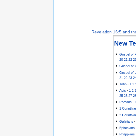
Revelation 16:5 and the
New Te
Gospel of 
20
21
22
2
Gospel of 
Gospel of 
21
22
23
2
John
-
1
2
Acts
-
1
2
25
26
27
2
Romans
-
1 Corinthia
2 Corinthia
Galatians
Ephesians
Philippians