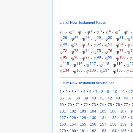
List of New Testament Papyri
1
2
3
4
5
6
7
8
𝔓
·
𝔓
·
𝔓
·
𝔓
·
𝔓
·
𝔓
·
𝔓
·
𝔓
·
26
27
28
29
30
31
3
𝔓
·
𝔓
·
𝔓
·
𝔓
·
𝔓
·
𝔓
·
𝔓
49
50
51
52
53
54
5
𝔓
·
𝔓
·
𝔓
·
𝔓
·
𝔓
·
𝔓
·
𝔓
72
73
74
75
76
77
7
𝔓
·
𝔓
·
𝔓
·
𝔓
·
𝔓
·
𝔓
·
𝔓
95
96
97
98
99
100
𝔓
·
𝔓
·
𝔓
·
𝔓
·
𝔓
·
𝔓
·
𝔓
115
116
117
118
119
1
𝔓
·
𝔓
·
𝔓
·
𝔓
·
𝔓
·
𝔓
134
135
136
137
138
1
𝔓
·
𝔓
·
𝔓
·
𝔓
·
𝔓
·
𝔓
List of New Testament minuscules
·
·
·
·
·
·
·
·
·
·
·
1
2
3
4
5
6
7
8
9
10
11
12
·
·
·
·
·
·
·
·
·
36
37
38
39
40
41
42
43
44
·
·
·
·
·
·
·
·
·
69
70
71
72
73
74
75
76
77
·
·
·
·
·
·
·
101
102
103
104
105
106
107
1
·
·
·
·
·
·
·
127
128
129
130
131
132
133
1
·
·
·
·
·
·
·
153
154
155
156
157
158
159
1
·
·
·
·
·
·
·
179
180
181
182
183
184
185
1