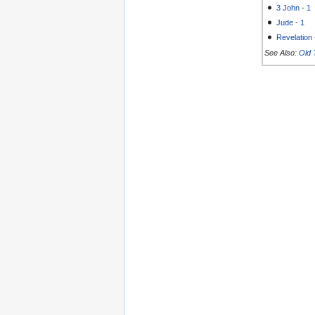
3 John
-
1
Jude
-
1
Revelation
See Also:
Old 