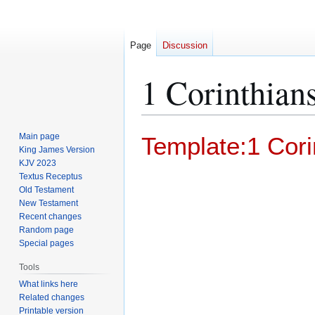
Page
Discussion
1 Corinthian
Jump
Jump
Main page
Template:1 Cori
to
to
King James Version
KJV 2023
navigation
search
Textus Receptus
Old Testament
New Testament
Recent changes
Random page
Special pages
Tools
What links here
Related changes
Printable version