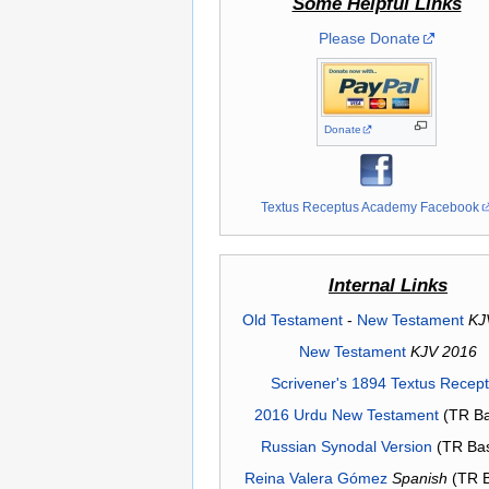
Some Helpful Links
Please Donate
Donate
Textus Receptus Academy Facebook
Internal Links
Old Testament
-
New Testament
KJ
New Testament
KJV 2016
Scrivener's 1894 Textus Recep
2016 Urdu New Testament
(TR Ba
Russian Synodal Version
(TR Ba
Reina Valera Gómez
Spanish
(TR 