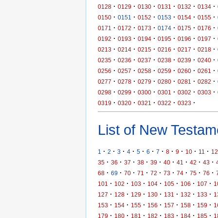
·
·
·
·
·
·
0128
0129
0130
0131
0132
0134
·
·
·
·
·
·
0150
0151
0152
0153
0154
0155
·
·
·
·
·
·
0171
0172
0173
0174
0175
0176
·
·
·
·
·
·
0192
0193
0194
0195
0196
0197
·
·
·
·
·
·
0213
0214
0215
0216
0217
0218
·
·
·
·
·
·
0235
0236
0237
0238
0239
0240
·
·
·
·
·
·
0256
0257
0258
0259
0260
0261
·
·
·
·
·
·
0277
0278
0279
0280
0281
0282
·
·
·
·
·
·
0298
0299
0300
0301
0302
0303
·
·
·
·
·
0319
0320
0321
0322
0323
List of New Testame
·
·
·
·
·
·
·
·
·
·
·
1
2
3
4
5
6
7
8
9
10
11
12
·
·
·
·
·
·
·
·
·
35
36
37
38
39
40
41
42
43
·
·
·
·
·
·
·
·
·
68
69
70
71
72
73
74
75
76
·
·
·
·
·
·
·
101
102
103
104
105
106
107
1
·
·
·
·
·
·
·
127
128
129
130
131
132
133
1
·
·
·
·
·
·
·
153
154
155
156
157
158
159
1
·
·
·
·
·
·
·
179
180
181
182
183
184
185
1