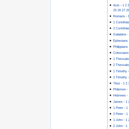
Acts
-
1
2
25
26
27
2
Romans
-
1 Corinthia
2 Corinthia
Galatians
Ephesians
Philippians
Colossians
1 Thessalo
2 Thessalo
1 Timothy
2 Timothy
Titus
-
1
2
Philemon
-
Hebrews
-
James
-
1
1 Peter
-
1
2 Peter
-
1
1 John
-
1
2 John
-
1