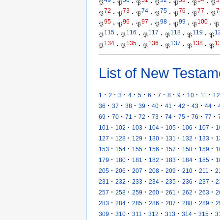
49
50
51
52
53
54
5
𝔓
·
𝔓
·
𝔓
·
𝔓
·
𝔓
·
𝔓
·
𝔓
72
73
74
75
76
77
7
𝔓
·
𝔓
·
𝔓
·
𝔓
·
𝔓
·
𝔓
·
𝔓
95
96
97
98
99
100
𝔓
·
𝔓
·
𝔓
·
𝔓
·
𝔓
·
𝔓
·
𝔓
115
116
117
118
119
1
𝔓
·
𝔓
·
𝔓
·
𝔓
·
𝔓
·
𝔓
134
135
136
137
138
1
𝔓
·
𝔓
·
𝔓
·
𝔓
·
𝔓
·
𝔓
List of New Testam
·
·
·
·
·
·
·
·
·
·
·
1
2
3
4
5
6
7
8
9
10
11
12
·
·
·
·
·
·
·
·
·
36
37
38
39
40
41
42
43
44
·
·
·
·
·
·
·
·
·
69
70
71
72
73
74
75
76
77
·
·
·
·
·
·
·
101
102
103
104
105
106
107
1
·
·
·
·
·
·
·
127
128
129
130
131
132
133
1
·
·
·
·
·
·
·
153
154
155
156
157
158
159
1
·
·
·
·
·
·
·
179
180
181
182
183
184
185
1
·
·
·
·
·
·
·
205
206
207
208
209
210
211
2
·
·
·
·
·
·
·
231
232
233
234
235
236
237
2
·
·
·
·
·
·
·
257
258
259
260
261
262
263
2
·
·
·
·
·
·
·
283
284
285
286
287
288
289
2
·
·
·
·
·
·
·
309
310
311
312
313
314
315
3