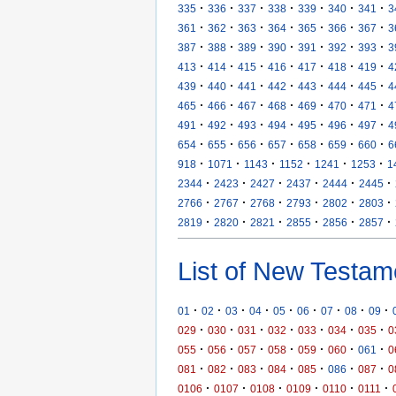
·
·
·
·
·
·
·
335
336
337
338
339
340
341
3
·
·
·
·
·
·
·
361
362
363
364
365
366
367
3
·
·
·
·
·
·
·
387
388
389
390
391
392
393
3
·
·
·
·
·
·
·
413
414
415
416
417
418
419
4
·
·
·
·
·
·
·
439
440
441
442
443
444
445
4
·
·
·
·
·
·
·
465
466
467
468
469
470
471
4
·
·
·
·
·
·
·
491
492
493
494
495
496
497
4
·
·
·
·
·
·
·
654
655
656
657
658
659
660
6
·
·
·
·
·
·
918
1071
1143
1152
1241
1253
1
·
·
·
·
·
·
2344
2423
2427
2437
2444
2445
·
·
·
·
·
·
2766
2767
2768
2793
2802
2803
·
·
·
·
·
·
2819
2820
2821
2855
2856
2857
List of New Testam
·
·
·
·
·
·
·
·
·
01
02
03
04
05
06
07
08
09
·
·
·
·
·
·
·
029
030
031
032
033
034
035
0
·
·
·
·
·
·
·
055
056
057
058
059
060
061
0
·
·
·
·
·
·
·
081
082
083
084
085
086
087
0
·
·
·
·
·
·
0106
0107
0108
0109
0110
0111