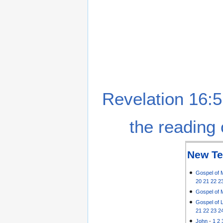
Revelation 16:5
the reading 
New Te
Gospel of 
20
21
22
2
Gospel of 
Gospel of 
21
22
23
2
John
-
1
2