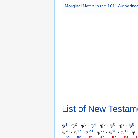
Marginal Notes in the 1611 Authorize
List of New Testam
1
2
3
4
5
6
7
8
𝔓
·
𝔓
·
𝔓
·
𝔓
·
𝔓
·
𝔓
·
𝔓
·
𝔓
·
26
27
28
29
30
31
3
𝔓
·
𝔓
·
𝔓
·
𝔓
·
𝔓
·
𝔓
·
𝔓