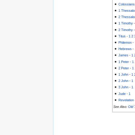
Colossians
1 Thessalo
2 Thessalo
1 Timothy
2 Timothy
Titus
-
1
2
Philemon
-
Hebrews
-
James
-
1
1 Peter
-
1
2 Peter
-
1
1 John
-
1
2 John
-
1
3 John
-
1
Jude
-
1
Revelation
See Also:
Old 