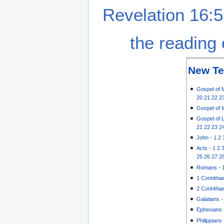
Revelation 16:5
the reading 
New Te
Gospel of 
20
21
22
2
Gospel of 
Gospel of 
21
22
23
2
John
-
1
2
Acts
-
1
2
25
26
27
2
Romans
-
1 Corinthia
2 Corinthia
Galatians
Ephesians
Philippians