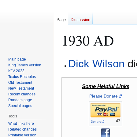
Page
Discussion
1930 AD
Jump
Jump
Main page
Dick Wilson
di
to
to
King James Version
KJV 2023
navigation
search
Textus Receptus
Old Testament
Some Helpful Links
New Testament
Recent changes
Please Donate
Random page
Special pages
Tools
Donate
What links here
Related changes
Printable version