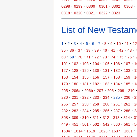
·
·
·
·
·
·
0298
0299
0300
0301
0302
0303
·
·
·
·
·
0319
0320
0321
0322
0323
List of New Testame
·
·
·
·
·
·
·
·
·
·
·
1
2
3
4
5
6
7
8
9
10
11
12
·
·
·
·
·
·
·
·
·
35
36
37
38
39
40
41
42
43
·
·
·
·
·
·
·
·
·
68
69
70
71
72
73
74
75
76
·
·
·
·
·
·
·
101
102
103
104
105
106
107
1
·
·
·
·
·
·
·
127
128
129
130
131
132
133
1
·
·
·
·
·
·
·
153
154
155
156
157
158
159
1
·
·
·
·
·
·
·
179
180
181
182
183
184
185
1
·
·
·
·
·
·
205
206a
206b
207
208
209
210
·
·
·
·
·
·
·
230
231
232
233
234
235
236
2
·
·
·
·
·
·
·
256
257
258
259
260
261
262
2
·
·
·
·
·
·
·
282
283
284
285
286
287
288
2
·
·
·
·
·
·
·
308
309
310
311
312
313
314
3
·
·
·
·
·
·
·
449
451
501
502
542
560
561
5
·
·
·
·
·
·
1604
1614
1619
1623
1637
1681