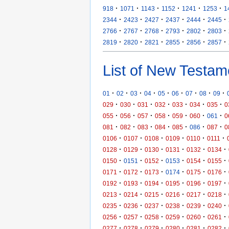
·
·
·
·
·
·
918
1071
1143
1152
1241
1253
1
·
·
·
·
·
·
2344
2423
2427
2437
2444
2445
·
·
·
·
·
·
2766
2767
2768
2793
2802
2803
·
·
·
·
·
·
2819
2820
2821
2855
2856
2857
List of New Testam
·
·
·
·
·
·
·
·
·
01
02
03
04
05
06
07
08
09
·
·
·
·
·
·
·
029
030
031
032
033
034
035
0
·
·
·
·
·
·
·
055
056
057
058
059
060
061
0
·
·
·
·
·
·
·
081
082
083
084
085
086
087
0
·
·
·
·
·
·
0106
0107
0108
0109
0110
0111
·
·
·
·
·
·
0128
0129
0130
0131
0132
0134
·
·
·
·
·
·
0150
0151
0152
0153
0154
0155
·
·
·
·
·
·
0171
0172
0173
0174
0175
0176
·
·
·
·
·
·
0192
0193
0194
0195
0196
0197
·
·
·
·
·
·
0213
0214
0215
0216
0217
0218
·
·
·
·
·
·
0235
0236
0237
0238
0239
0240
·
·
·
·
·
·
0256
0257
0258
0259
0260
0261
·
·
·
·
·
·
0277
0278
0279
0280
0281
0282