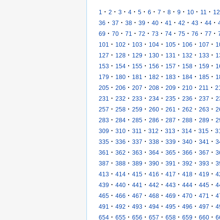
·
·
·
·
·
·
·
·
·
·
·
1
2
3
4
5
6
7
8
9
10
11
12
·
·
·
·
·
·
·
·
·
36
37
38
39
40
41
42
43
44
·
·
·
·
·
·
·
·
·
69
70
71
72
73
74
75
76
77
·
·
·
·
·
·
·
101
102
103
104
105
106
107
1
·
·
·
·
·
·
·
127
128
129
130
131
132
133
1
·
·
·
·
·
·
·
153
154
155
156
157
158
159
1
·
·
·
·
·
·
·
179
180
181
182
183
184
185
1
·
·
·
·
·
·
·
205
206
207
208
209
210
211
2
·
·
·
·
·
·
·
231
232
233
234
235
236
237
2
·
·
·
·
·
·
·
257
258
259
260
261
262
263
2
·
·
·
·
·
·
·
283
284
285
286
287
288
289
2
·
·
·
·
·
·
·
309
310
311
312
313
314
315
3
·
·
·
·
·
·
·
335
336
337
338
339
340
341
3
·
·
·
·
·
·
·
361
362
363
364
365
366
367
3
·
·
·
·
·
·
·
387
388
389
390
391
392
393
3
·
·
·
·
·
·
·
413
414
415
416
417
418
419
4
·
·
·
·
·
·
·
439
440
441
442
443
444
445
4
·
·
·
·
·
·
·
465
466
467
468
469
470
471
4
·
·
·
·
·
·
·
491
492
493
494
495
496
497
4
·
·
·
·
·
·
·
654
655
656
657
658
659
660
6