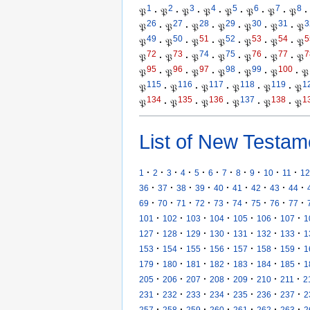
1
2
3
4
5
6
7
8
𝔓
·
𝔓
·
𝔓
·
𝔓
·
𝔓
·
𝔓
·
𝔓
·
𝔓
·
26
27
28
29
30
31
3
𝔓
·
𝔓
·
𝔓
·
𝔓
·
𝔓
·
𝔓
·
𝔓
49
50
51
52
53
54
5
𝔓
·
𝔓
·
𝔓
·
𝔓
·
𝔓
·
𝔓
·
𝔓
72
73
74
75
76
77
7
𝔓
·
𝔓
·
𝔓
·
𝔓
·
𝔓
·
𝔓
·
𝔓
95
96
97
98
99
100
𝔓
·
𝔓
·
𝔓
·
𝔓
·
𝔓
·
𝔓
·
𝔓
115
116
117
118
119
1
𝔓
·
𝔓
·
𝔓
·
𝔓
·
𝔓
·
𝔓
134
135
136
137
138
1
𝔓
·
𝔓
·
𝔓
·
𝔓
·
𝔓
·
𝔓
List of New Testam
·
·
·
·
·
·
·
·
·
·
·
1
2
3
4
5
6
7
8
9
10
11
12
·
·
·
·
·
·
·
·
·
36
37
38
39
40
41
42
43
44
·
·
·
·
·
·
·
·
·
69
70
71
72
73
74
75
76
77
·
·
·
·
·
·
·
101
102
103
104
105
106
107
1
·
·
·
·
·
·
·
127
128
129
130
131
132
133
1
·
·
·
·
·
·
·
153
154
155
156
157
158
159
1
·
·
·
·
·
·
·
179
180
181
182
183
184
185
1
·
·
·
·
·
·
·
205
206
207
208
209
210
211
2
·
·
·
·
·
·
·
231
232
233
234
235
236
237
2
·
·
·
·
·
·
·
257
258
259
260
261
262
263
2