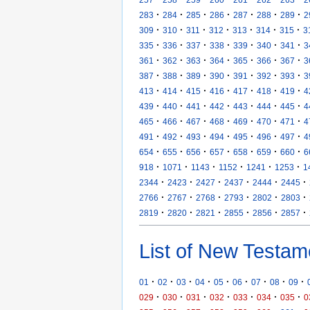
·
·
·
·
·
·
·
283
284
285
286
287
288
289
2
·
·
·
·
·
·
·
309
310
311
312
313
314
315
3
·
·
·
·
·
·
·
335
336
337
338
339
340
341
3
·
·
·
·
·
·
·
361
362
363
364
365
366
367
3
·
·
·
·
·
·
·
387
388
389
390
391
392
393
3
·
·
·
·
·
·
·
413
414
415
416
417
418
419
4
·
·
·
·
·
·
·
439
440
441
442
443
444
445
4
·
·
·
·
·
·
·
465
466
467
468
469
470
471
4
·
·
·
·
·
·
·
491
492
493
494
495
496
497
4
·
·
·
·
·
·
·
654
655
656
657
658
659
660
6
·
·
·
·
·
·
918
1071
1143
1152
1241
1253
1
·
·
·
·
·
·
2344
2423
2427
2437
2444
2445
·
·
·
·
·
·
2766
2767
2768
2793
2802
2803
·
·
·
·
·
·
2819
2820
2821
2855
2856
2857
List of New Testam
·
·
·
·
·
·
·
·
·
01
02
03
04
05
06
07
08
09
·
·
·
·
·
·
·
029
030
031
032
033
034
035
0