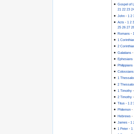
Gospel of 
21
22
23
2
John
-
1
2
Acts
-
1
2
25
26
27
2
Romans
-
1 Corinthia
2 Corinthia
Galatians
Ephesians
Philippians
Colossians
1 Thessalo
2 Thessalo
1 Timothy
2 Timothy
Titus
-
1
2
Philemon
-
Hebrews
-
James
-
1
1 Peter
-
1