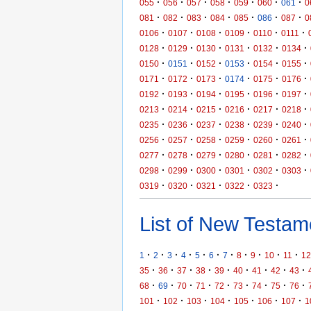
·
·
·
·
·
·
·
055
056
057
058
059
060
061
0
·
·
·
·
·
·
·
081
082
083
084
085
086
087
0
·
·
·
·
·
·
0106
0107
0108
0109
0110
0111
·
·
·
·
·
·
0128
0129
0130
0131
0132
0134
·
·
·
·
·
·
0150
0151
0152
0153
0154
0155
·
·
·
·
·
·
0171
0172
0173
0174
0175
0176
·
·
·
·
·
·
0192
0193
0194
0195
0196
0197
·
·
·
·
·
·
0213
0214
0215
0216
0217
0218
·
·
·
·
·
·
0235
0236
0237
0238
0239
0240
·
·
·
·
·
·
0256
0257
0258
0259
0260
0261
·
·
·
·
·
·
0277
0278
0279
0280
0281
0282
·
·
·
·
·
·
0298
0299
0300
0301
0302
0303
·
·
·
·
·
0319
0320
0321
0322
0323
List of New Testame
·
·
·
·
·
·
·
·
·
·
·
1
2
3
4
5
6
7
8
9
10
11
12
·
·
·
·
·
·
·
·
·
35
36
37
38
39
40
41
42
43
·
·
·
·
·
·
·
·
·
68
69
70
71
72
73
74
75
76
·
·
·
·
·
·
·
101
102
103
104
105
106
107
1