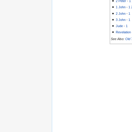
2 Peter
-
1
1 John
-
1
2 John
-
1
3 John
-
1
Jude
-
1
Revelation
See Also:
Old 