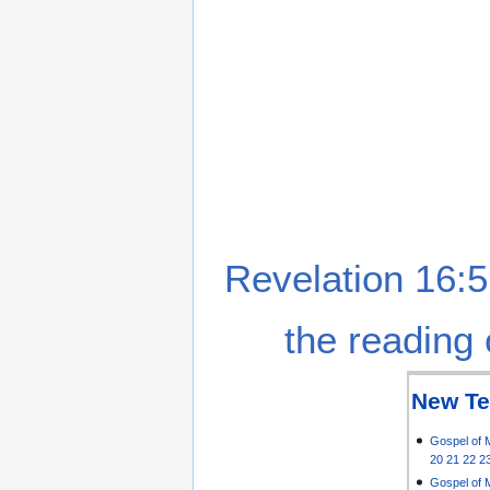
Revelation 16:5
the reading 
New Te
Gospel of 
20
21
22
2
Gospel of 