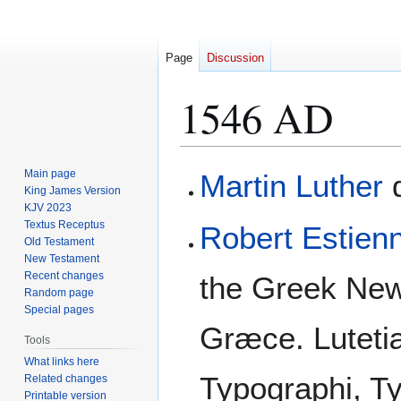
Page
Discussion
1546 AD
Jump
Jump
Main page
Martin Luther
d
to
to
King James Version
KJV 2023
navigation
search
Textus Receptus
Robert Estien
Old Testament
New Testament
Recent changes
the Greek Ne
Random page
Special pages
Græce. Lutetiæ
Tools
What links here
Typographi, Ty
Related changes
Printable version