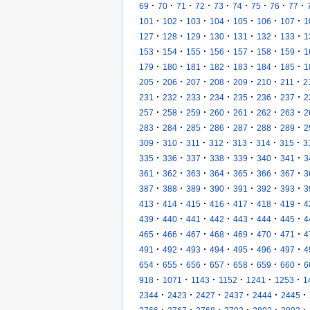
·
·
·
·
·
·
·
·
·
69
70
71
72
73
74
75
76
77
·
·
·
·
·
·
·
101
102
103
104
105
106
107
1
·
·
·
·
·
·
·
127
128
129
130
131
132
133
1
·
·
·
·
·
·
·
153
154
155
156
157
158
159
1
·
·
·
·
·
·
·
179
180
181
182
183
184
185
1
·
·
·
·
·
·
·
205
206
207
208
209
210
211
2
·
·
·
·
·
·
·
231
232
233
234
235
236
237
2
·
·
·
·
·
·
·
257
258
259
260
261
262
263
2
·
·
·
·
·
·
·
283
284
285
286
287
288
289
2
·
·
·
·
·
·
·
309
310
311
312
313
314
315
3
·
·
·
·
·
·
·
335
336
337
338
339
340
341
3
·
·
·
·
·
·
·
361
362
363
364
365
366
367
3
·
·
·
·
·
·
·
387
388
389
390
391
392
393
3
·
·
·
·
·
·
·
413
414
415
416
417
418
419
4
·
·
·
·
·
·
·
439
440
441
442
443
444
445
4
·
·
·
·
·
·
·
465
466
467
468
469
470
471
4
·
·
·
·
·
·
·
491
492
493
494
495
496
497
4
·
·
·
·
·
·
·
654
655
656
657
658
659
660
6
·
·
·
·
·
·
918
1071
1143
1152
1241
1253
1
·
·
·
·
·
·
2344
2423
2427
2437
2444
2445
·
·
·
·
·
·