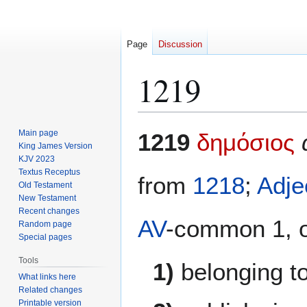
Page
Discussion
1219
Jump
Jump
Main page
1219
δημόσιος
to
to
King James Version
KJV 2023
navigation
search
Textus Receptus
from
1218
;
Adje
Old Testament
New Testament
Recent changes
AV
-common 1, op
Random page
Special pages
Tools
1)
belonging to
What links here
Related changes
Printable version