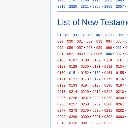
2766
2767
2768
2793
2802
2803
·
·
·
·
·
·
2819
2820
2821
2855
2856
2857
List of New Testam
·
·
·
·
·
·
·
·
·
01
02
03
04
05
06
07
08
09
·
·
·
·
·
·
·
029
030
031
032
033
034
035
0
·
·
·
·
·
·
·
055
056
057
058
059
060
061
0
·
·
·
·
·
·
·
081
082
083
084
085
086
087
0
·
·
·
·
·
·
0106
0107
0108
0109
0110
0111
·
·
·
·
·
·
0128
0129
0130
0131
0132
0134
·
·
·
·
·
·
0150
0151
0152
0153
0154
0155
·
·
·
·
·
·
0171
0172
0173
0174
0175
0176
·
·
·
·
·
·
0192
0193
0194
0195
0196
0197
·
·
·
·
·
·
0213
0214
0215
0216
0217
0218
·
·
·
·
·
·
0235
0236
0237
0238
0239
0240
·
·
·
·
·
·
0256
0257
0258
0259
0260
0261
·
·
·
·
·
·
0277
0278
0279
0280
0281
0282
·
·
·
·
·
·
0298
0299
0300
0301
0302
0303
·
·
·
·
·
0319
0320
0321
0322
0323