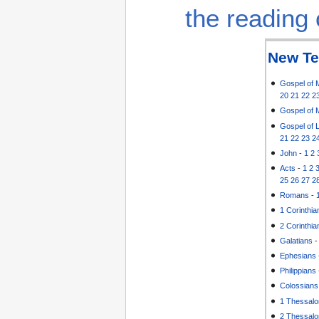
the reading 
New Te
Gospel of 
20
21
22
2
Gospel of 
Gospel of 
21
22
23
2
John
-
1
2
Acts
-
1
2
25
26
27
2
Romans
-
1 Corinthia
2 Corinthia
Galatians
Ephesians
Philippians
Colossians
1 Thessalo
2 Thessalo