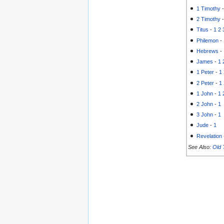
1 Timothy
2 Timothy
Titus
-
1
2
Philemon
-
Hebrews
-
James
-
1
1 Peter
-
1
2 Peter
-
1
1 John
-
1
2 John
-
1
3 John
-
1
Jude
-
1
Revelation
See Also:
Old 