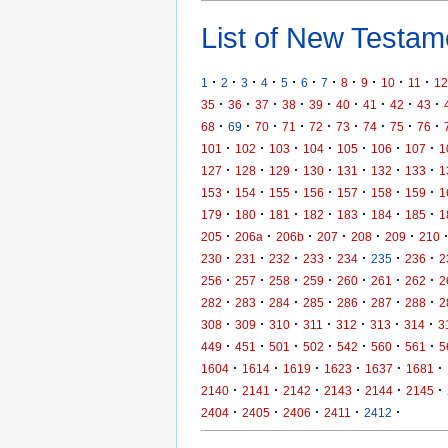
List of New Testame
·
·
·
·
·
·
·
·
·
·
·
1
2
3
4
5
6
7
8
9
10
11
12
·
·
·
·
·
·
·
·
·
35
36
37
38
39
40
41
42
43
·
·
·
·
·
·
·
·
·
68
69
70
71
72
73
74
75
76
·
·
·
·
·
·
·
101
102
103
104
105
106
107
1
·
·
·
·
·
·
·
127
128
129
130
131
132
133
1
·
·
·
·
·
·
·
153
154
155
156
157
158
159
1
·
·
·
·
·
·
·
179
180
181
182
183
184
185
1
·
·
·
·
·
·
205
206a
206b
207
208
209
210
·
·
·
·
·
·
·
230
231
232
233
234
235
236
2
·
·
·
·
·
·
·
256
257
258
259
260
261
262
2
·
·
·
·
·
·
·
282
283
284
285
286
287
288
2
·
·
·
·
·
·
·
308
309
310
311
312
313
314
3
·
·
·
·
·
·
·
449
451
501
502
542
560
561
5
·
·
·
·
·
·
1604
1614
1619
1623
1637
1681
·
·
·
·
·
·
2140
2141
2142
2143
2144
2145
·
·
·
·
·
2404
2405
2406
2411
2412