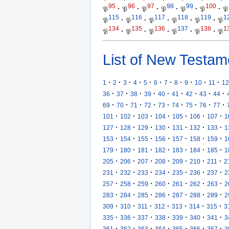
95
96
97
98
99
100
𝔓
·
𝔓
·
𝔓
·
𝔓
·
𝔓
·
𝔓
·
𝔓
115
116
117
118
119
1
𝔓
·
𝔓
·
𝔓
·
𝔓
·
𝔓
·
𝔓
134
135
136
137
138
1
𝔓
·
𝔓
·
𝔓
·
𝔓
·
𝔓
·
𝔓
List of New Testam
·
·
·
·
·
·
·
·
·
·
·
1
2
3
4
5
6
7
8
9
10
11
12
·
·
·
·
·
·
·
·
·
36
37
38
39
40
41
42
43
44
·
·
·
·
·
·
·
·
·
69
70
71
72
73
74
75
76
77
·
·
·
·
·
·
·
101
102
103
104
105
106
107
1
·
·
·
·
·
·
·
127
128
129
130
131
132
133
1
·
·
·
·
·
·
·
153
154
155
156
157
158
159
1
·
·
·
·
·
·
·
179
180
181
182
183
184
185
1
·
·
·
·
·
·
·
205
206
207
208
209
210
211
2
·
·
·
·
·
·
·
231
232
233
234
235
236
237
2
·
·
·
·
·
·
·
257
258
259
260
261
262
263
2
·
·
·
·
·
·
·
283
284
285
286
287
288
289
2
·
·
·
·
·
·
·
309
310
311
312
313
314
315
3
·
·
·
·
·
·
·
335
336
337
338
339
340
341
3
·
·
·
·
·
·
·
361
362
363
364
365
366
367
3