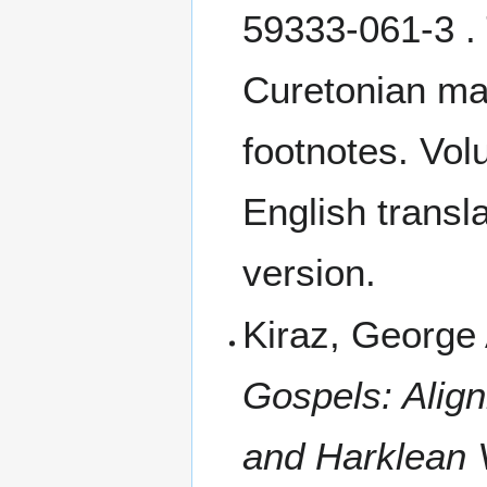
59333-061-3 . 
Curetonian man
footnotes. Vol
English transl
version.
Kiraz, George
Gospels: Align
and Harklean 