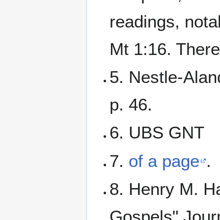
readings, nota
Mt 1:16. There 
5. Nestle-Ala
p. 46.
6. UBS GNT
7.
of a page
.
8. Henry M. H
Gospels" Journ