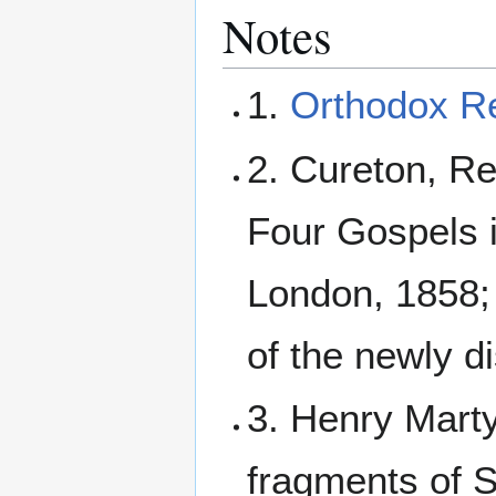
Notes
1.
Orthodox Re
2. Cureton, Re
Four Gospels i
London, 1858; 
of the newly d
3. Henry Mart
fragments of S