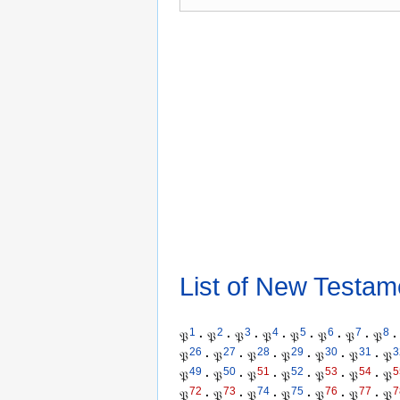
List of New Testam
1
2
3
4
5
6
7
8
𝔓
·
𝔓
·
𝔓
·
𝔓
·
𝔓
·
𝔓
·
𝔓
·
𝔓
·
26
27
28
29
30
31
3
𝔓
·
𝔓
·
𝔓
·
𝔓
·
𝔓
·
𝔓
·
𝔓
49
50
51
52
53
54
5
𝔓
·
𝔓
·
𝔓
·
𝔓
·
𝔓
·
𝔓
·
𝔓
72
73
74
75
76
77
7
𝔓
·
𝔓
·
𝔓
·
𝔓
·
𝔓
·
𝔓
·
𝔓