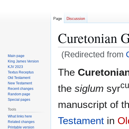
Page
Discussion
Curetonian G
(Redirected from
Main page
King James Version
Jump
Jump
KJV 2023
The
Curetonia
Textus Receptus
to
to
Old Testament
navigation
search
cu
New Testament
the
siglum
syr
Recent changes
Random page
Special pages
manuscript of t
Tools
What links here
Testament
in
Ol
Related changes
Printable version