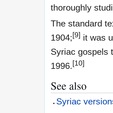
thoroughly stud
The standard tex
[9]
1904;
it was u
Syriac gospels 
[10]
1996.
See also
Syriac version