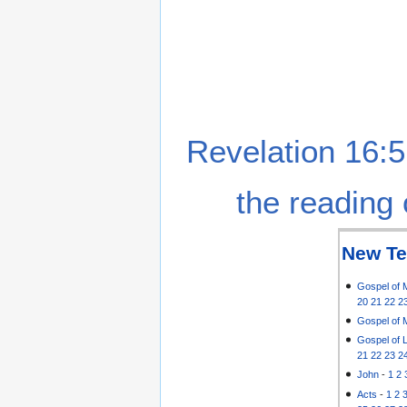
Revelation 16:5
the reading 
New Te
Gospel of 
20
21
22
2
Gospel of 
Gospel of 
21
22
23
2
John
-
1
2
Acts
-
1
2