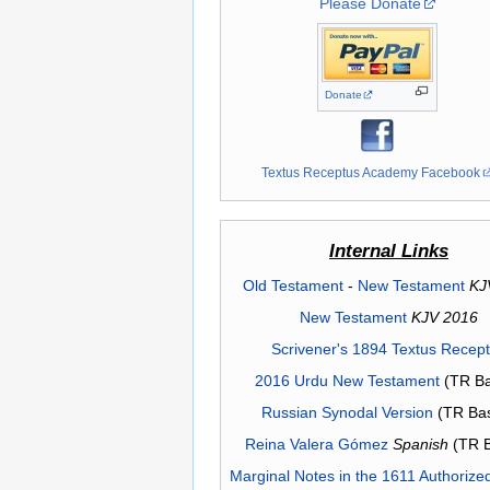
Please Donate
Donate
Textus Receptus Academy Facebook
Internal Links
Old Testament
-
New Testament
KJ
New Testament
KJV 2016
Scrivener's 1894 Textus Recep
2016 Urdu New Testament
(TR Ba
Russian Synodal Version
(TR Ba
Reina Valera Gómez
Spanish
(TR 
Marginal Notes in the 1611 Authorize