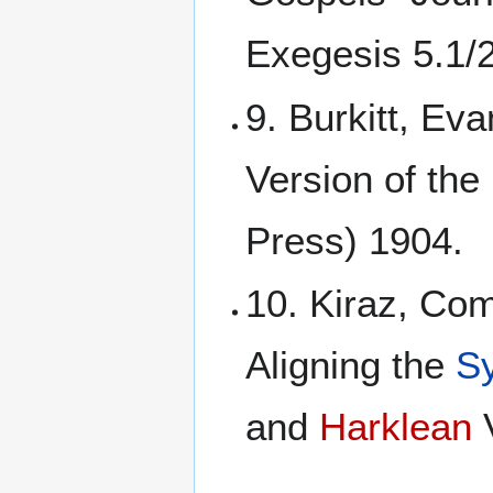
Exegesis 5.1/
9. Burkitt, E
Version of th
Press) 1904.
10. Kiraz, Com
Aligning the
Sy
and
Harklean
V