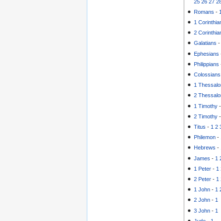
25
26
27
2
Romans
-
1 Corinthia
2 Corinthia
Galatians
Ephesians
Philippians
Colossians
1 Thessalo
2 Thessalo
1 Timothy
2 Timothy
Titus
-
1
2
Philemon
-
Hebrews
-
James
-
1
1 Peter
-
1
2 Peter
-
1
1 John
-
1
2 John
-
1
3 John
-
1
Jude
-
1