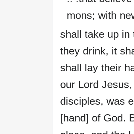
mons; with new
shall take up in
they drink, it s
shall lay their
our Lord Jesus,
disciples, was e
[hand] of God. 