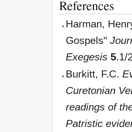
References
Harman, Henry
Gospels"
Journ
Exegesis
5
.1/
Burkitt, F.C.
E
Curetonian Ver
readings of th
Patristic evid