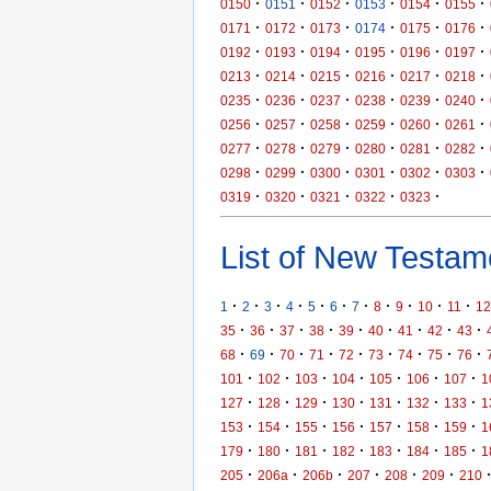
·
·
·
·
·
·
0150
0151
0152
0153
0154
0155
·
·
·
·
·
·
0171
0172
0173
0174
0175
0176
·
·
·
·
·
·
0192
0193
0194
0195
0196
0197
·
·
·
·
·
·
0213
0214
0215
0216
0217
0218
·
·
·
·
·
·
0235
0236
0237
0238
0239
0240
·
·
·
·
·
·
0256
0257
0258
0259
0260
0261
·
·
·
·
·
·
0277
0278
0279
0280
0281
0282
·
·
·
·
·
·
0298
0299
0300
0301
0302
0303
·
·
·
·
·
0319
0320
0321
0322
0323
List of New Testame
·
·
·
·
·
·
·
·
·
·
·
1
2
3
4
5
6
7
8
9
10
11
12
·
·
·
·
·
·
·
·
·
35
36
37
38
39
40
41
42
43
·
·
·
·
·
·
·
·
·
68
69
70
71
72
73
74
75
76
·
·
·
·
·
·
·
101
102
103
104
105
106
107
1
·
·
·
·
·
·
·
127
128
129
130
131
132
133
1
·
·
·
·
·
·
·
153
154
155
156
157
158
159
1
·
·
·
·
·
·
·
179
180
181
182
183
184
185
1
·
·
·
·
·
·
205
206a
206b
207
208
209
210