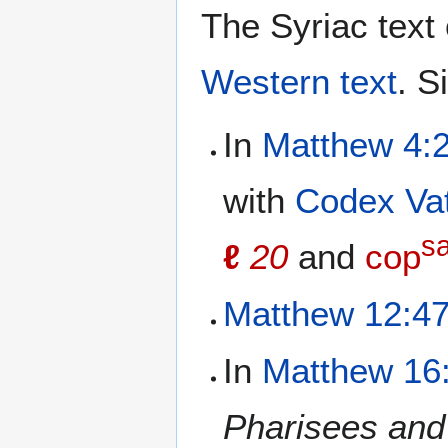
The Syriac text 
Western text
. S
In
Matthew 4:
with
Codex Va
s
ℓ
20
and
cop
Matthew 12:4
In
Matthew 16
Pharisees an