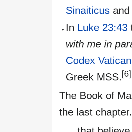
Sinaiticus
an
In
Luke 23:43
with me in par
Codex Vatica
[6]
Greek MSS.
The Book of Mar
the last chapter.
.. .that belie