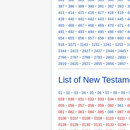
·
·
·
·
·
·
·
387
388
389
390
391
392
393
3
·
·
·
·
·
·
·
413
414
415
416
417
418
419
4
·
·
·
·
·
·
·
439
440
441
442
443
444
445
4
·
·
·
·
·
·
·
465
466
467
468
469
470
471
4
·
·
·
·
·
·
·
491
492
493
494
495
496
497
4
·
·
·
·
·
·
·
654
655
656
657
658
659
660
6
·
·
·
·
·
·
918
1071
1143
1152
1241
1253
1
·
·
·
·
·
·
2344
2423
2427
2437
2444
2445
·
·
·
·
·
·
2766
2767
2768
2793
2802
2803
·
·
·
·
·
·
2819
2820
2821
2855
2856
2857
List of New Testam
·
·
·
·
·
·
·
·
·
01
02
03
04
05
06
07
08
09
·
·
·
·
·
·
·
029
030
031
032
033
034
035
0
·
·
·
·
·
·
·
055
056
057
058
059
060
061
0
·
·
·
·
·
·
·
081
082
083
084
085
086
087
0
·
·
·
·
·
·
0106
0107
0108
0109
0110
0111
·
·
·
·
·
·
0128
0129
0130
0131
0132
0134