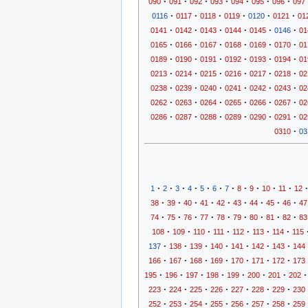
·
·
·
·
·
·
·
090
091
092
093
094
095
096
097
·
·
·
·
·
·
0116
0117
0118
0119
0120
0121
01
·
·
·
·
·
·
0141
0142
0143
0144
0145
0146
01
·
·
·
·
·
·
0165
0166
0167
0168
0169
0170
01
·
·
·
·
·
·
0189
0190
0191
0192
0193
0194
01
·
·
·
·
·
·
0213
0214
0215
0216
0217
0218
02
·
·
·
·
·
·
0238
0239
0240
0241
0242
0243
02
·
·
·
·
·
·
0262
0263
0264
0265
0266
0267
02
·
·
·
·
·
·
0286
0287
0288
0289
0290
0291
02
·
0310
03
·
·
·
·
·
·
·
·
·
·
·
·
1
2
3
4
5
6
7
8
9
10
11
12
·
·
·
·
·
·
·
·
·
38
39
40
41
42
43
44
45
46
47
·
·
·
·
·
·
·
·
·
74
75
76
77
78
79
80
81
82
83
·
·
·
·
·
·
·
108
109
110
111
112
113
114
115
·
·
·
·
·
·
·
137
138
139
140
141
142
143
144
·
·
·
·
·
·
·
166
167
168
169
170
171
172
173
·
·
·
·
·
·
·
·
195
196
197
198
199
200
201
202
·
·
·
·
·
·
·
223
224
225
226
227
228
229
230
·
·
·
·
·
·
·
252
253
254
255
256
257
258
259