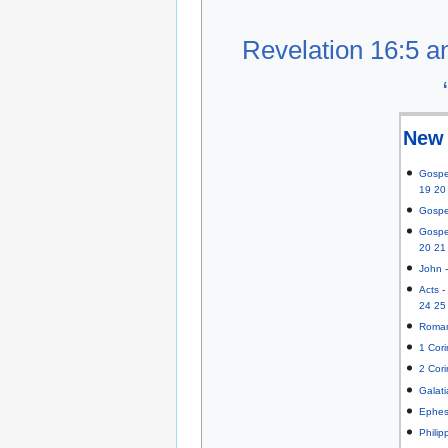
Revelation 16:5 an
New 
Gospe
19
20
Gospe
Gospe
20
21
John
Acts
24
25
Roma
1 Cori
2 Cori
Galat
Ephes
Philip