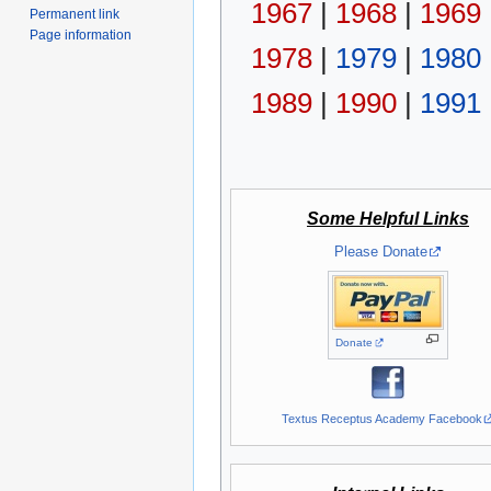
1967
|
1968
|
1969
Permanent link
Page information
1978
|
1979
|
1980
1989
|
1990
|
1991
Some Helpful Links
Please Donate
Donate
Textus Receptus Academy Facebook