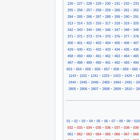
·
·
·
·
·
·
·
226
227
228
229
230
231
232
233
·
·
·
·
·
·
·
255
256
257
258
259
260
261
262
·
·
·
·
·
·
·
284
285
286
287
288
289
290
291
·
·
·
·
·
·
·
313
314
315
316
317
318
319
320
·
·
·
·
·
·
·
342
343
344
345
346
347
348
349
·
·
·
·
·
·
·
371
372
373
374
375
376
377
378
·
·
·
·
·
·
·
400
401
402
403
404
405
406
407
·
·
·
·
·
·
·
429
430
431
432
433
434
435
436
·
·
·
·
·
·
·
458
459
460
461
462
463
464
465
·
·
·
·
·
·
·
487
488
489
490
491
492
493
494
·
·
·
·
·
·
·
653
654
655
656
657
658
659
660
·
·
·
·
·
·
1143
1152
1241
1253
1423
1424
14
·
·
·
·
·
·
2444
2445
2446
2460
2464
2491
24
·
·
·
·
·
·
2805
2806
2807
2808
2809
2810
28
·
·
·
·
·
·
·
·
·
01
02
03
04
05
06
07
08
09
010
·
·
·
·
·
·
·
032
033
034
035
036
037
038
039
·
·
·
·
·
·
·
061
062
063
064
065
066
067
068