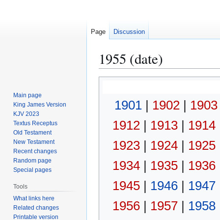
Page
Discussion
1955 (date)
Jump
Jump
to
to
Main page
1901
|
1902
|
1903
navigation
search
King James Version
KJV 2023
1912
|
1913
|
1914
Textus Receptus
Old Testament
1923
|
1924
|
1925
New Testament
Recent changes
Random page
1934
|
1935
|
1936
Special pages
1945
|
1946
|
1947
Tools
What links here
1956
|
1957
|
1958
Related changes
Printable version