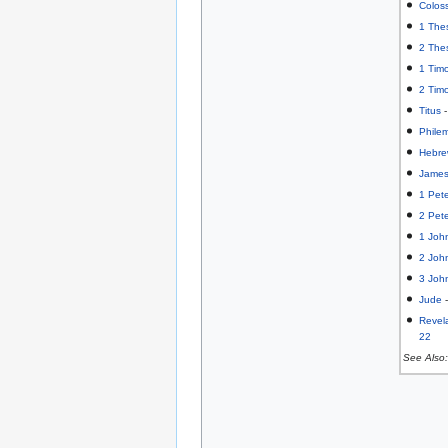
Colos
1 The
2 The
1 Tim
2 Tim
Titus
Phile
Hebre
Jame
1 Pet
2 Pet
1 Joh
2 Joh
3 Joh
Jude
Revel
22
See Also