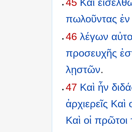
45
Καὶ
εἰσελθ
πωλοῦντας
ἐν
46
λέγων
αὐτο
προσευχῆς
ἐσ
λῃστῶν
.
47
Καὶ
ἦν
διδ
ἀρχιερεῖς
Καὶ
Καὶ
οἱ
πρῶτοι