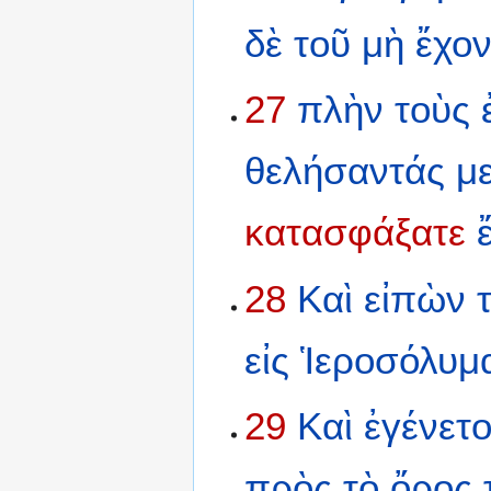
δὲ
τοῦ
μὴ
ἔχον
27
πλὴν
τοὺς
θελήσαντάς
μ
κατασφάξατε
28
Καὶ
εἰπὼν
εἰς
Ἱεροσόλυμ
29
Καὶ
ἐγένετ
πρὸς
τὸ
ὄρος