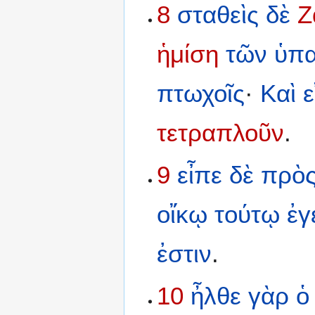
8
σταθεὶς
δὲ
Ζ
ἡμίση
τῶν
ὑπ
πτωχοῖς
·
Καὶ
ε
τετραπλοῦν
.
9
εἶπε
δὲ
πρὸ
οἴκῳ
τούτῳ
ἐγ
ἐστιν
.
10
ἦλθε
γὰρ
ὁ