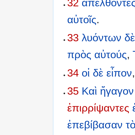
32
ἀπελθόντε
αὐτοῖς
.
33
λυόντων
δ
πρὸς
αὐτούς
,
34
οἱ
δὲ
εἶπον
35
Καὶ
ἤγαγον
ἐπιρρίψαντες
ἐπεβίβασαν
τ