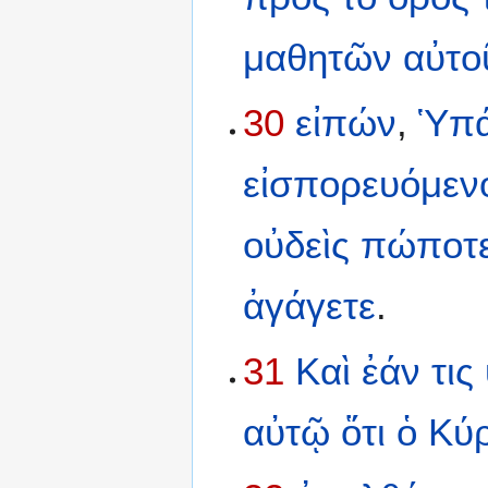
μαθητῶν
αὐτο
30
εἰπών
,
Ὑπά
εἰσπορευόμεν
οὐδεὶς
πώποτ
ἀγάγετε
.
31
Καὶ
ἐάν
τις
αὐτῷ
ὅτι
ὁ
Κύρ