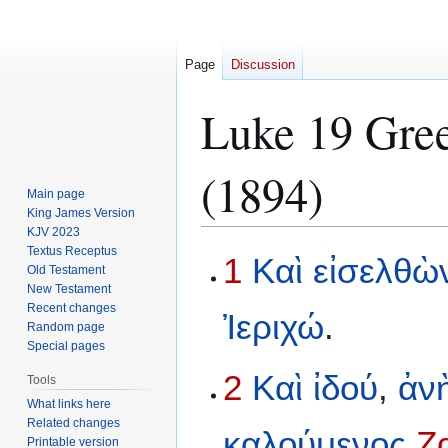
Page
Discussion
Luke 19 Gree
(1894)
Main page
King James Version
KJV 2023
Textus Receptus
Jump
Jump
1
Καὶ
εἰσελθὼ
Old Testament
to
to
New Testament
navigation
search
Recent changes
Ἰεριχώ
.
Random page
Special pages
2
Καὶ
ἰδού
,
ἀν
Tools
What links here
Related changes
καλούμενος
Ζ
Printable version