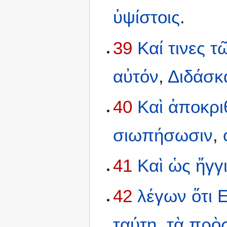
ὑψίστοις
.
39
Καί
τινες
τ
αὐτόν
,
Διδάσκ
40
Καὶ
ἀποκρι
σιωπήσωσιν
,
41
Καὶ
ὡς
ἤγγ
42
λέγων
ὅτι
Ε
ταύτῃ
,
τὰ
πρὸ