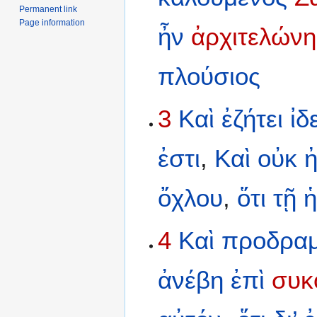
Permanent link
Page information
ἦν
ἀρχιτελώνη
πλούσιος
3
Καὶ
ἐζήτει
ἰδ
ἐστι
,
Καὶ
οὐκ
ὄχλου
,
ὅτι
τῇ
ἡ
4
Καὶ
προδρα
ἀνέβη
ἐπὶ
συκ