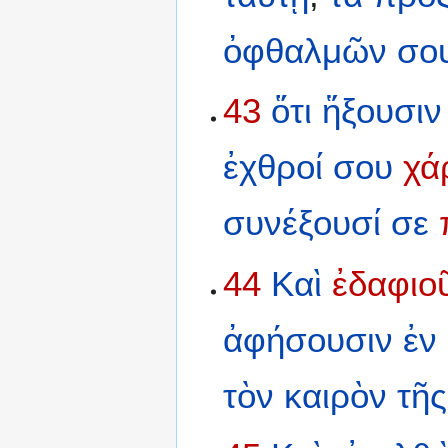
ὀφθαλμῶν
σο
43
ὅτι
ἥξουσιν
ἐχθροί
σου
χά
συνέξουσί
σε
44
Καὶ
ἐδαφιο
ἀφήσουσιν
ἐν
τὸν
καιρὸν
τῆς