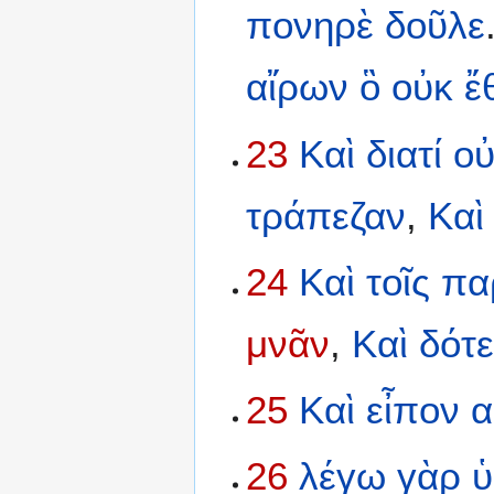
πονηρὲ
δοῦλε
αἴρων
ὃ
οὐκ
ἔ
23
Καὶ
διατί
ο
τράπεζαν
,
Καὶ
24
Καὶ
τοῖς
πα
μνᾶν
,
Καὶ
δότ
25
Καὶ
εἶπον
α
26
λέγω
γὰρ
ὑ