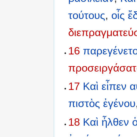
τούτους
,
οἷς
ἔ
διεπραγματεύ
16
παρεγένετ
προσειργάσατ
17
Καὶ
εἶπεν
α
πιστὸς
ἐγένου
18
Καὶ
ἦλθεν