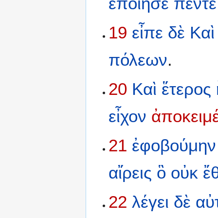
ἐποίησε
πέντε
19
εἶπε
δὲ
Καὶ
πόλεων
.
20
Καὶ
ἕτερος
εἶχον
ἀποκειμ
21
ἐφοβούμην
αἴρεις
ὃ
οὐκ
ἔ
22
λέγει
δὲ
αὐ