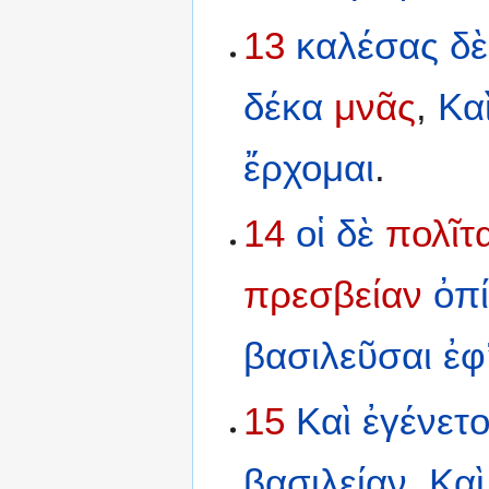
13
καλέσας
δὲ
δέκα
μνᾶς
,
Κα
ἔρχομαι
.
14
οἱ
δὲ
πολῖτα
πρεσβείαν
ὀπ
βασιλεῦσαι
ἐφ
15
Καὶ
ἐγένετ
βασιλείαν
,
Καὶ