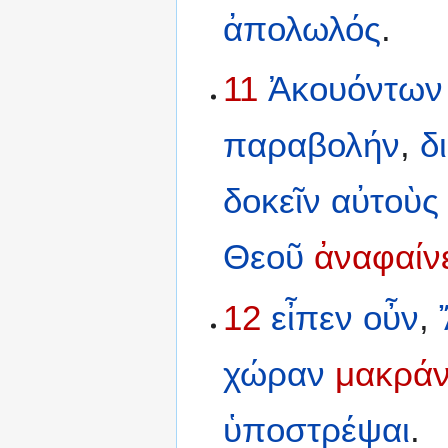
ἀπολωλός
.
11
Ἀκουόντων
παραβολήν
,
δ
δοκεῖν
αὐτοὺς
Θεοῦ
ἀναφαίν
12
εἶπεν
οὖν
,
χώραν
μακρά
ὑποστρέψαι
.