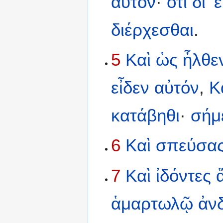
αὐτόν
·
ὅτι
δι’
ἐ
διέρχεσθαι
.
5
Καὶ
ὡς
ἦλθε
εἶδεν
αὐτόν
,
Κ
κατάβηθι
·
σήμ
6
Καὶ
σπεύσα
7
Καὶ
ἰδόντες
ἁμαρτωλῷ
ἀν