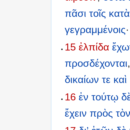
πᾶσι
τοῖς
κατὰ
γεγραμμένοις
·
15
ἐλπίδα
ἔχω
προσδέχονται
δικαίων
τε
καὶ
16
ἐν
τούτῳ
δ
ἔχειν
πρὸς
τὸ