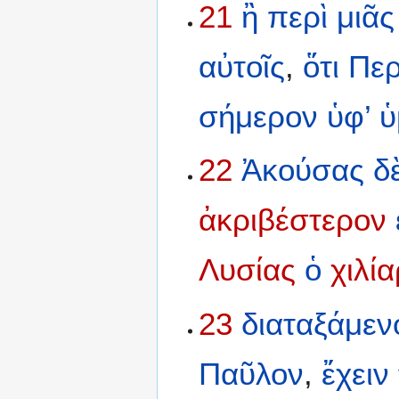
21
ἢ
περὶ
μιᾶς
αὐτοῖς
,
ὅτι
Περ
σήμερον
ὑφ’
ὑ
22
Ἀκούσας
δ
ἀκριβέστερον
Λυσίας
ὁ
χιλί
23
διαταξάμεν
Παῦλον
,
ἔχειν