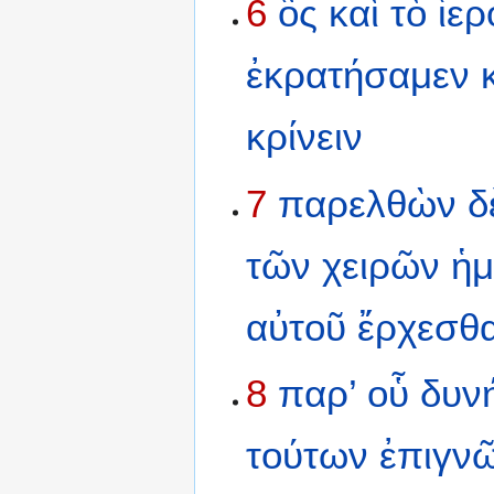
6
ὃς
καὶ
τὸ
ἱερ
ἐκρατήσαμεν
κρίνειν
7
παρελθὼν
δ
τῶν
χειρῶν
ἡ
αὐτοῦ
ἔρχεσθα
8
παρ’
οὗ
δυν
τούτων
ἐπιγν