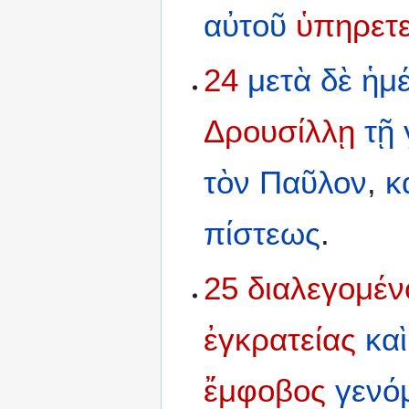
αὐτοῦ
ὑπηρετε
24
μετὰ
δὲ
ἡμ
Δρουσίλλῃ
τῇ
τὸν
Παῦλον
,
κ
πίστεως
.
25
διαλεγομέν
ἐγκρατείας
καὶ
ἔμφοβος
γενό