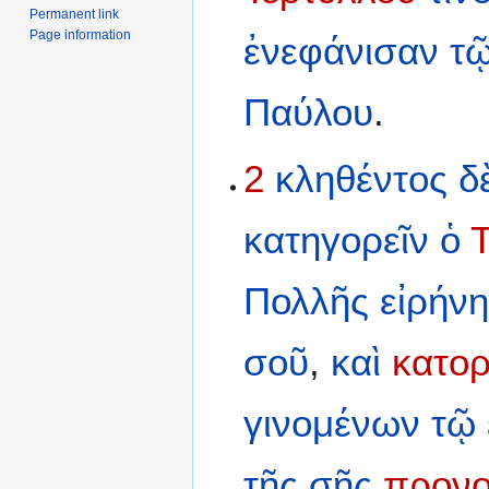
Permanent link
Page information
ἐνεφάνισαν
τ
Παύλου
.
2
κληθέντος
δ
κατηγορεῖν
ὁ
Πολλῆς
εἰρήν
σοῦ
,
καὶ
κατο
γινομένων
τῷ
τῆς
σῆς
προνο