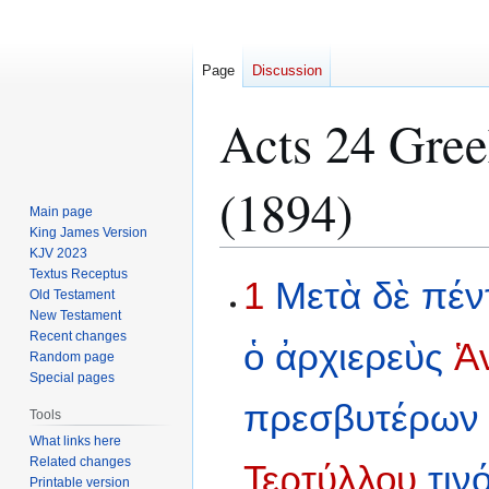
Page
Discussion
Acts 24 Gree
(1894)
Main page
King James Version
KJV 2023
Textus Receptus
Jump
Jump
1
Μετὰ
δὲ
πέν
Old Testament
to
to
New Testament
navigation
search
Recent changes
ὁ
ἀρχιερεὺς
Ἁ
Random page
Special pages
πρεσβυτέρων
Tools
What links here
Related changes
Τερτύλλου
τιν
Printable version