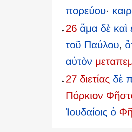
πορεύου
·
και
26
ἅμα
δὲ
καὶ
τοῦ
Παύλου
,
ὅ
αὐτὸν
μεταπε
27
διετίας
δὲ
π
Πόρκιον
Φῆστ
Ἰουδαίοις
ὁ
Φῆ