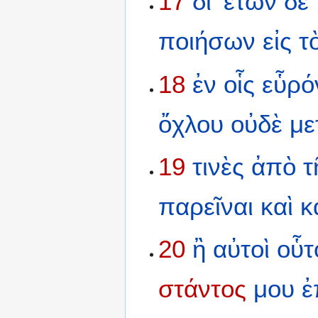
17
δι’
ἐτῶν
δὲ
ποιήσων
εἰς
τ
18
ἐν
οἷς
εὗρό
ὄχλου
οὐδὲ
με
19
τινὲς
ἀπὸ
τ
παρεῖναι
καὶ
κ
20
ἢ
αὐτοὶ
οὗτ
στάντος
μου
ἐ