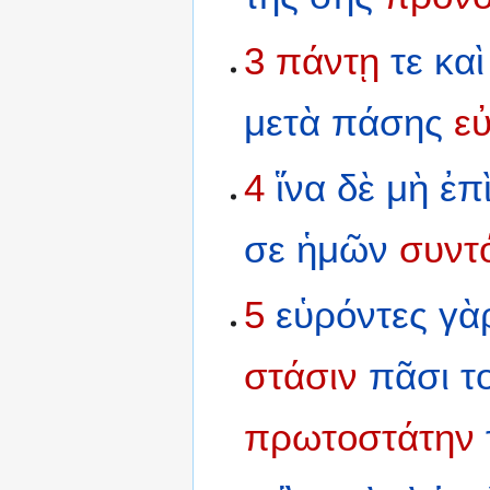
3
πάντῃ
τε
καὶ
μετὰ
πάσης
ε
4
ἵνα
δὲ
μὴ
ἐπ
σε
ἡμῶν
συντ
5
εὑρόντες
γὰ
στάσιν
πᾶσι
τ
πρωτοστάτην