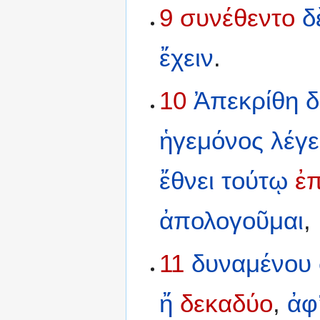
9
συνέθεντο
δ
ἔχειν
.
10
Ἀπεκρίθη
δ
ἡγεμόνος
λέγε
ἔθνει
τούτῳ
ἐ
ἀπολογοῦμαι
,
11
δυναμένου
ἤ
δεκαδύο
,
ἀφ