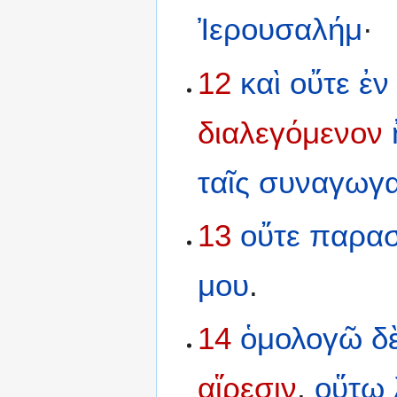
Ἰερουσαλήμ
·
12
καὶ
οὔτε
ἐν
διαλεγόμενον
ταῖς
συναγωγα
13
οὔτε
παρασ
μου
.
14
ὁμολογῶ
δ
αἵρεσιν
,
οὕτω