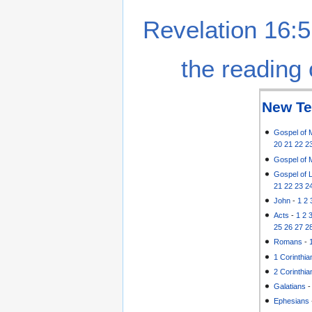
Revelation 16:5
the reading 
New Te
Gospel of 
20
21
22
2
Gospel of 
Gospel of 
21
22
23
2
John
-
1
2
Acts
-
1
2
25
26
27
2
Romans
-
1 Corinthia
2 Corinthia
Galatians
Ephesians