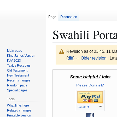
Page
Discussion
Swahili Porta
Main page
Revision as of 03:45, 11 M
King James Version
(
diff
)
← Older revision
| Late
KJV 2023
Textus Receptus
Old Testament
Jump
Jump
New Testament
Some Helpful Links
to
to
Recent changes
navigation
search
Please Donate
Random page
Special pages
Tools
What links here
Donate
Related changes
Printable version