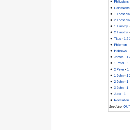
Philippians
Colossians
1 Thessalo
2 Thessalo
1 Timothy
2 Timothy
Titus
-
1
2
Philemon
-
Hebrews
-
James
-
1
1 Peter
-
1
2 Peter
-
1
1 John
-
1
2 John
-
1
3 John
-
1
Jude
-
1
Revelation
See Also:
Old 