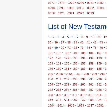
·
·
·
·
·
·
0277
0278
0279
0280
0281
0282
·
·
·
·
·
·
0298
0299
0300
0301
0302
0303
·
·
·
·
·
0319
0320
0321
0322
0323
List of New Testame
·
·
·
·
·
·
·
·
·
·
·
1
2
3
4
5
6
7
8
9
10
11
12
·
·
·
·
·
·
·
·
·
35
36
37
38
39
40
41
42
43
·
·
·
·
·
·
·
·
·
68
69
70
71
72
73
74
75
76
·
·
·
·
·
·
·
101
102
103
104
105
106
107
1
·
·
·
·
·
·
·
127
128
129
130
131
132
133
1
·
·
·
·
·
·
·
153
154
155
156
157
158
159
1
·
·
·
·
·
·
·
179
180
181
182
183
184
185
1
·
·
·
·
·
·
205
206a
206b
207
208
209
210
·
·
·
·
·
·
·
230
231
232
233
234
235
236
2
·
·
·
·
·
·
·
256
257
258
259
260
261
262
2
·
·
·
·
·
·
·
282
283
284
285
286
287
288
2
·
·
·
·
·
·
·
308
309
310
311
312
313
314
3
·
·
·
·
·
·
·
449
451
501
502
542
560
561
5
·
·
·
·
·
·
1604
1614
1619
1623
1637
1681