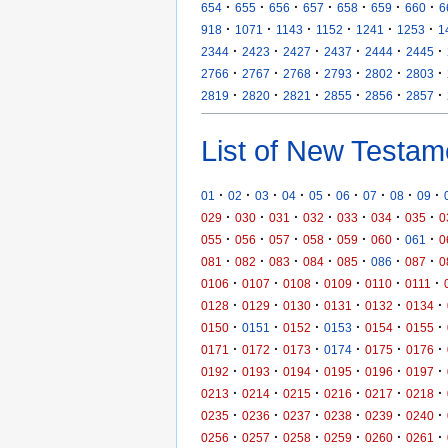
·
·
·
·
·
·
·
654
655
656
657
658
659
660
6
·
·
·
·
·
·
918
1071
1143
1152
1241
1253
1
·
·
·
·
·
·
2344
2423
2427
2437
2444
2445
·
·
·
·
·
·
2766
2767
2768
2793
2802
2803
·
·
·
·
·
·
2819
2820
2821
2855
2856
2857
List of New Testam
·
·
·
·
·
·
·
·
·
01
02
03
04
05
06
07
08
09
·
·
·
·
·
·
·
029
030
031
032
033
034
035
0
·
·
·
·
·
·
·
055
056
057
058
059
060
061
0
·
·
·
·
·
·
·
081
082
083
084
085
086
087
0
·
·
·
·
·
·
0106
0107
0108
0109
0110
0111
·
·
·
·
·
·
0128
0129
0130
0131
0132
0134
·
·
·
·
·
·
0150
0151
0152
0153
0154
0155
·
·
·
·
·
·
0171
0172
0173
0174
0175
0176
·
·
·
·
·
·
0192
0193
0194
0195
0196
0197
·
·
·
·
·
·
0213
0214
0215
0216
0217
0218
·
·
·
·
·
·
0235
0236
0237
0238
0239
0240
·
·
·
·
·
·
0256
0257
0258
0259
0260
0261