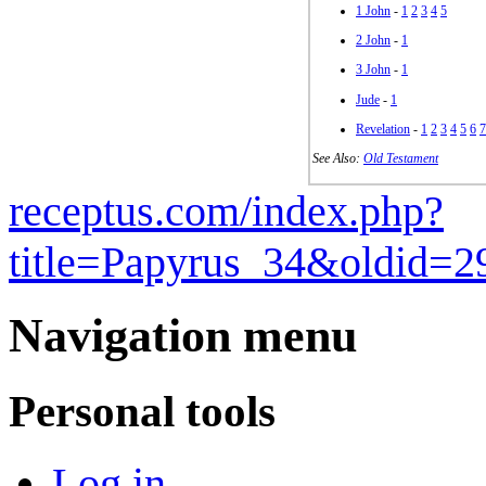
1 John
-
1
2
3
4
5
2 John
-
1
3 John
-
1
Jude
-
1
Revelation
-
1
2
3
4
5
6
7
See Also:
Old Testament
receptus.com/index.php?
title=Papyrus_34&oldid=2
Navigation menu
Personal tools
Log in