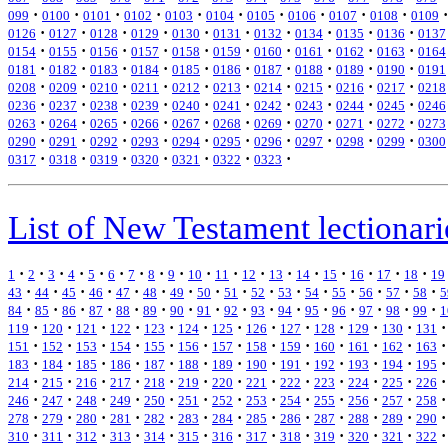
·
·
·
·
·
·
·
·
·
·
·
099
0100
0101
0102
0103
0104
0105
0106
0107
0108
0109
·
·
·
·
·
·
·
·
·
·
0126
0127
0128
0129
0130
0131
0132
0134
0135
0136
0137
·
·
·
·
·
·
·
·
·
·
0154
0155
0156
0157
0158
0159
0160
0161
0162
0163
0164
·
·
·
·
·
·
·
·
·
·
0181
0182
0183
0184
0185
0186
0187
0188
0189
0190
0191
·
·
·
·
·
·
·
·
·
·
0208
0209
0210
0211
0212
0213
0214
0215
0216
0217
0218
·
·
·
·
·
·
·
·
·
·
0236
0237
0238
0239
0240
0241
0242
0243
0244
0245
0246
·
·
·
·
·
·
·
·
·
·
0263
0264
0265
0266
0267
0268
0269
0270
0271
0272
0273
·
·
·
·
·
·
·
·
·
·
0290
0291
0292
0293
0294
0295
0296
0297
0298
0299
0300
·
·
·
·
·
·
·
0317
0318
0319
0320
0321
0322
0323
List of New Testament lectionari
·
·
·
·
·
·
·
·
·
·
·
·
·
·
·
·
·
·
1
2
3
4
5
6
7
8
9
10
11
12
13
14
15
16
17
18
19
·
·
·
·
·
·
·
·
·
·
·
·
·
·
·
·
43
44
45
46
47
48
49
50
51
52
53
54
55
56
57
58
5
·
·
·
·
·
·
·
·
·
·
·
·
·
·
·
·
84
85
86
87
88
89
90
91
92
93
94
95
96
97
98
99
1
·
·
·
·
·
·
·
·
·
·
·
·
·
119
120
121
122
123
124
125
126
127
128
129
130
131
·
·
·
·
·
·
·
·
·
·
·
·
·
151
152
153
154
155
156
157
158
159
160
161
162
163
·
·
·
·
·
·
·
·
·
·
·
·
·
183
184
185
186
187
188
189
190
191
192
193
194
195
·
·
·
·
·
·
·
·
·
·
·
·
·
214
215
216
217
218
219
220
221
222
223
224
225
226
·
·
·
·
·
·
·
·
·
·
·
·
·
246
247
248
249
250
251
252
253
254
255
256
257
258
·
·
·
·
·
·
·
·
·
·
·
·
·
278
279
280
281
282
283
284
285
286
287
288
289
290
·
·
·
·
·
·
·
·
·
·
·
·
·
310
311
312
313
314
315
316
317
318
319
320
321
322