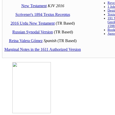
Reve
New Testament
KJV 2016
1 Joh
Desi
Scrivener's 1894 Textus Receptus
Text
191 V
Gree
2016 Urdu New Testament
(TR Based)
1598
Book
Russian Synodal Version
(TR Based)
Agro
Reina Valera Gómez
Spanish
(TR Based)
Marginal Notes in the 1611 Authorized Version