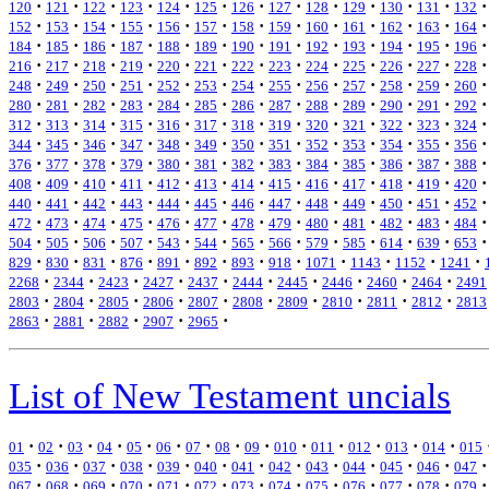
·
·
·
·
·
·
·
·
·
·
·
·
·
120
121
122
123
124
125
126
127
128
129
130
131
132
·
·
·
·
·
·
·
·
·
·
·
·
·
152
153
154
155
156
157
158
159
160
161
162
163
164
·
·
·
·
·
·
·
·
·
·
·
·
·
184
185
186
187
188
189
190
191
192
193
194
195
196
·
·
·
·
·
·
·
·
·
·
·
·
·
216
217
218
219
220
221
222
223
224
225
226
227
228
·
·
·
·
·
·
·
·
·
·
·
·
·
248
249
250
251
252
253
254
255
256
257
258
259
260
·
·
·
·
·
·
·
·
·
·
·
·
·
280
281
282
283
284
285
286
287
288
289
290
291
292
·
·
·
·
·
·
·
·
·
·
·
·
·
312
313
314
315
316
317
318
319
320
321
322
323
324
·
·
·
·
·
·
·
·
·
·
·
·
·
344
345
346
347
348
349
350
351
352
353
354
355
356
·
·
·
·
·
·
·
·
·
·
·
·
·
376
377
378
379
380
381
382
383
384
385
386
387
388
·
·
·
·
·
·
·
·
·
·
·
·
·
408
409
410
411
412
413
414
415
416
417
418
419
420
·
·
·
·
·
·
·
·
·
·
·
·
·
440
441
442
443
444
445
446
447
448
449
450
451
452
·
·
·
·
·
·
·
·
·
·
·
·
·
472
473
474
475
476
477
478
479
480
481
482
483
484
·
·
·
·
·
·
·
·
·
·
·
·
·
504
505
506
507
543
544
565
566
579
585
614
639
653
·
·
·
·
·
·
·
·
·
·
·
·
829
830
831
876
891
892
893
918
1071
1143
1152
1241
·
·
·
·
·
·
·
·
·
·
2268
2344
2423
2427
2437
2444
2445
2446
2460
2464
2491
·
·
·
·
·
·
·
·
·
·
2803
2804
2805
2806
2807
2808
2809
2810
2811
2812
2813
·
·
·
·
·
2863
2881
2882
2907
2965
List of New Testament uncials
·
·
·
·
·
·
·
·
·
·
·
·
·
·
01
02
03
04
05
06
07
08
09
010
011
012
013
014
015
·
·
·
·
·
·
·
·
·
·
·
·
·
035
036
037
038
039
040
041
042
043
044
045
046
047
·
·
·
·
·
·
·
·
·
·
·
·
·
067
068
069
070
071
072
073
074
075
076
077
078
079