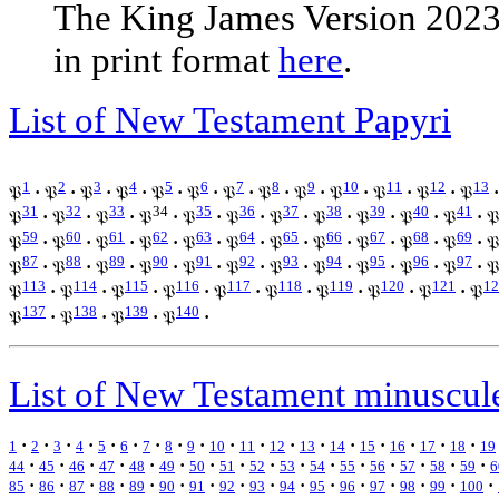
The King James Version 2023
in print format
here
.
List of New Testament Papyri
1
2
3
4
5
6
7
8
9
10
11
12
13
𝔓
·
𝔓
·
𝔓
·
𝔓
·
𝔓
·
𝔓
·
𝔓
·
𝔓
·
𝔓
·
𝔓
·
𝔓
·
𝔓
·
𝔓
·
31
32
33
34
35
36
37
38
39
40
41
𝔓
·
𝔓
·
𝔓
·
𝔓
·
𝔓
·
𝔓
·
𝔓
·
𝔓
·
𝔓
·
𝔓
·
𝔓
·

59
60
61
62
63
64
65
66
67
68
69
𝔓
·
𝔓
·
𝔓
·
𝔓
·
𝔓
·
𝔓
·
𝔓
·
𝔓
·
𝔓
·
𝔓
·
𝔓
·

87
88
89
90
91
92
93
94
95
96
97
𝔓
·
𝔓
·
𝔓
·
𝔓
·
𝔓
·
𝔓
·
𝔓
·
𝔓
·
𝔓
·
𝔓
·
𝔓
·

113
114
115
116
117
118
119
120
121
12
𝔓
·
𝔓
·
𝔓
·
𝔓
·
𝔓
·
𝔓
·
𝔓
·
𝔓
·
𝔓
·
𝔓
137
138
139
140
𝔓
·
𝔓
·
𝔓
·
𝔓
·
List of New Testament minuscul
·
·
·
·
·
·
·
·
·
·
·
·
·
·
·
·
·
·
1
2
3
4
5
6
7
8
9
10
11
12
13
14
15
16
17
18
19
·
·
·
·
·
·
·
·
·
·
·
·
·
·
·
·
44
45
46
47
48
49
50
51
52
53
54
55
56
57
58
59
6
·
·
·
·
·
·
·
·
·
·
·
·
·
·
·
·
85
86
87
88
89
90
91
92
93
94
95
96
97
98
99
100