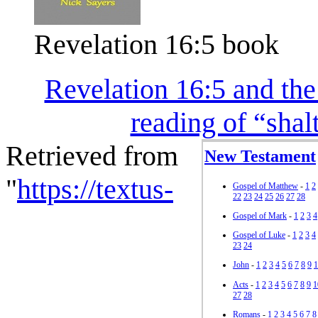
Revelation 16:5 book
Revelation 16:5 and the 
reading of “shal
Retrieved from
New Testament
"
https://textus-
Gospel of Matthew
-
1
2
22
23
24
25
26
27
28
Gospel of Mark
-
1
2
3
4
Gospel of Luke
-
1
2
3
4
23
24
John
-
1
2
3
4
5
6
7
8
9
1
Acts
-
1
2
3
4
5
6
7
8
9
1
27
28
Romans
-
1
2
3
4
5
6
7
8