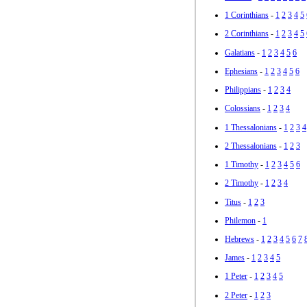
1 Corinthians
-
1
2
3
4
5
2 Corinthians
-
1
2
3
4
5
Galatians
-
1
2
3
4
5
6
Ephesians
-
1
2
3
4
5
6
Philippians
-
1
2
3
4
Colossians
-
1
2
3
4
1 Thessalonians
-
1
2
3
4
2 Thessalonians
-
1
2
3
1 Timothy
-
1
2
3
4
5
6
2 Timothy
-
1
2
3
4
Titus
-
1
2
3
Philemon
-
1
Hebrews
-
1
2
3
4
5
6
7
James
-
1
2
3
4
5
1 Peter
-
1
2
3
4
5
2 Peter
-
1
2
3