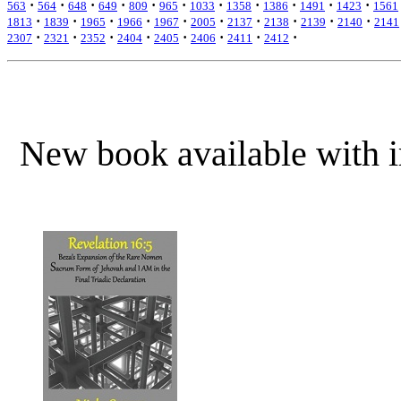
·
·
·
·
·
·
·
·
·
·
·
563
564
648
649
809
965
1033
1358
1386
1491
1423
1561
·
·
·
·
·
·
·
·
·
·
1813
1839
1965
1966
1967
2005
2137
2138
2139
2140
2141
·
·
·
·
·
·
·
·
2307
2321
2352
2404
2405
2406
2411
2412
New book available with ir