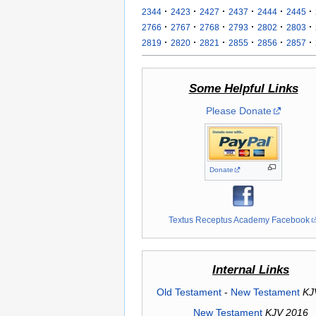
·
·
·
·
·
·
2344
2423
2427
2437
2444
2445
·
·
·
·
·
·
2766
2767
2768
2793
2802
2803
·
·
·
·
·
·
2819
2820
2821
2855
2856
2857
Some Helpful Links
Please Donate
Donate
Textus Receptus Academy Facebook
Internal Links
Old Testament
-
New Testament
KJ
New Testament
KJV 2016