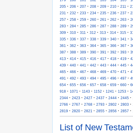
·
·
·
·
·
·
·
205
206
207
208
209
210
211
2
·
·
·
·
·
·
·
231
232
233
234
235
236
237
2
·
·
·
·
·
·
·
257
258
259
260
261
262
263
2
·
·
·
·
·
·
·
283
284
285
286
287
288
289
2
·
·
·
·
·
·
·
309
310
311
312
313
314
315
3
·
·
·
·
·
·
·
335
336
337
338
339
340
341
3
·
·
·
·
·
·
·
361
362
363
364
365
366
367
3
·
·
·
·
·
·
·
387
388
389
390
391
392
393
3
·
·
·
·
·
·
·
413
414
415
416
417
418
419
4
·
·
·
·
·
·
·
439
440
441
442
443
444
445
4
·
·
·
·
·
·
·
465
466
467
468
469
470
471
4
·
·
·
·
·
·
·
491
492
493
494
495
496
497
4
·
·
·
·
·
·
·
654
655
656
657
658
659
660
6
·
·
·
·
·
·
918
1071
1143
1152
1241
1253
1
·
·
·
·
·
·
2344
2423
2427
2437
2444
2445
·
·
·
·
·
·
2766
2767
2768
2793
2802
2803
·
·
·
·
·
·
2819
2820
2821
2855
2856
2857
List of New Testam