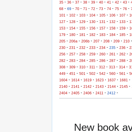
·
·
·
·
·
·
·
·
·
35
36
37
38
39
40
41
42
43
·
·
·
·
·
·
·
·
·
68
69
70
71
72
73
74
75
76
·
·
·
·
·
·
·
101
102
103
104
105
106
107
1
·
·
·
·
·
·
·
127
128
129
130
131
132
133
1
·
·
·
·
·
·
·
153
154
155
156
157
158
159
1
·
·
·
·
·
·
·
179
180
181
182
183
184
185
1
·
·
·
·
·
·
205
206a
206b
207
208
209
210
·
·
·
·
·
·
·
230
231
232
233
234
235
236
2
·
·
·
·
·
·
·
256
257
258
259
260
261
262
2
·
·
·
·
·
·
·
282
283
284
285
286
287
288
2
·
·
·
·
·
·
·
308
309
310
311
312
313
314
3
·
·
·
·
·
·
·
449
451
501
502
542
560
561
5
·
·
·
·
·
·
1604
1614
1619
1623
1637
1681
·
·
·
·
·
·
2140
2141
2142
2143
2144
2145
·
·
·
·
·
2404
2405
2406
2411
2412
New book ava