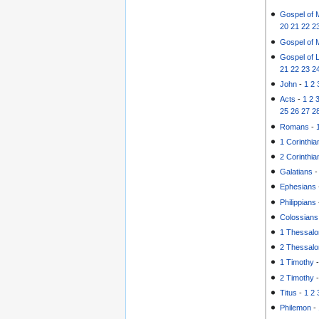
Gospel of 
20
21
22
2
Gospel of 
Gospel of 
21
22
23
2
John
-
1
2
Acts
-
1
2
25
26
27
2
Romans
-
1 Corinthia
2 Corinthia
Galatians
Ephesians
Philippians
Colossians
1 Thessalo
2 Thessalo
1 Timothy
2 Timothy
Titus
-
1
2
Philemon
-