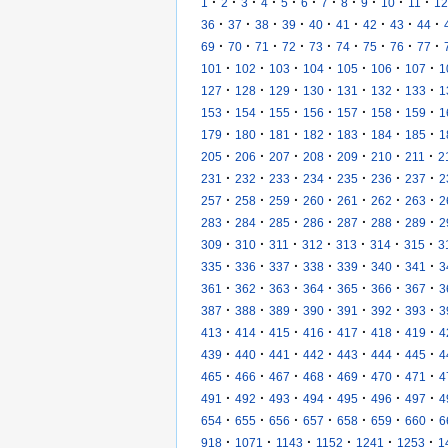
·
·
·
·
·
·
·
·
·
·
·
1
2
3
4
5
6
7
8
9
10
11
12
·
·
·
·
·
·
·
·
·
36
37
38
39
40
41
42
43
44
·
·
·
·
·
·
·
·
·
69
70
71
72
73
74
75
76
77
·
·
·
·
·
·
·
101
102
103
104
105
106
107
1
·
·
·
·
·
·
·
127
128
129
130
131
132
133
1
·
·
·
·
·
·
·
153
154
155
156
157
158
159
1
·
·
·
·
·
·
·
179
180
181
182
183
184
185
1
·
·
·
·
·
·
·
205
206
207
208
209
210
211
2
·
·
·
·
·
·
·
231
232
233
234
235
236
237
2
·
·
·
·
·
·
·
257
258
259
260
261
262
263
2
·
·
·
·
·
·
·
283
284
285
286
287
288
289
2
·
·
·
·
·
·
·
309
310
311
312
313
314
315
3
·
·
·
·
·
·
·
335
336
337
338
339
340
341
3
·
·
·
·
·
·
·
361
362
363
364
365
366
367
3
·
·
·
·
·
·
·
387
388
389
390
391
392
393
3
·
·
·
·
·
·
·
413
414
415
416
417
418
419
4
·
·
·
·
·
·
·
439
440
441
442
443
444
445
4
·
·
·
·
·
·
·
465
466
467
468
469
470
471
4
·
·
·
·
·
·
·
491
492
493
494
495
496
497
4
·
·
·
·
·
·
·
654
655
656
657
658
659
660
6
·
·
·
·
·
·
918
1071
1143
1152
1241
1253
1