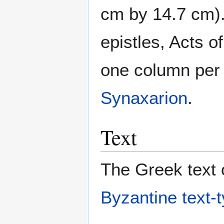
cm by 14.7 cm)
epistles, Acts o
one column per 
Synaxarion
.
Text
The Greek text o
Byzantine text-