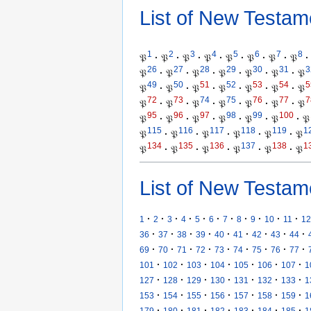
List of New Testam
1
2
3
4
5
6
7
8
𝔓
·
𝔓
·
𝔓
·
𝔓
·
𝔓
·
𝔓
·
𝔓
·
𝔓
·
26
27
28
29
30
31
3
𝔓
·
𝔓
·
𝔓
·
𝔓
·
𝔓
·
𝔓
·
𝔓
49
50
51
52
53
54
5
𝔓
·
𝔓
·
𝔓
·
𝔓
·
𝔓
·
𝔓
·
𝔓
72
73
74
75
76
77
7
𝔓
·
𝔓
·
𝔓
·
𝔓
·
𝔓
·
𝔓
·
𝔓
95
96
97
98
99
100
𝔓
·
𝔓
·
𝔓
·
𝔓
·
𝔓
·
𝔓
·
𝔓
115
116
117
118
119
1
𝔓
·
𝔓
·
𝔓
·
𝔓
·
𝔓
·
𝔓
134
135
136
137
138
1
𝔓
·
𝔓
·
𝔓
·
𝔓
·
𝔓
·
𝔓
List of New Testam
·
·
·
·
·
·
·
·
·
·
·
1
2
3
4
5
6
7
8
9
10
11
12
·
·
·
·
·
·
·
·
·
36
37
38
39
40
41
42
43
44
·
·
·
·
·
·
·
·
·
69
70
71
72
73
74
75
76
77
·
·
·
·
·
·
·
101
102
103
104
105
106
107
1
·
·
·
·
·
·
·
127
128
129
130
131
132
133
1
·
·
·
·
·
·
·
153
154
155
156
157
158
159
1
·
·
·
·
·
·
·
179
180
181
182
183
184
185
1