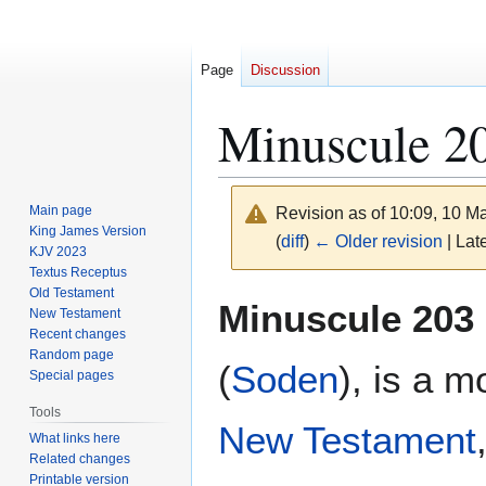
Page
Discussion
Minuscule 2
Main page
Revision as of 10:09, 10 
King James Version
(
diff
)
← Older revision
| Late
KJV 2023
Textus Receptus
Old Testament
Jump
Jump
Minuscule 203
New Testament
to
to
Recent changes
navigation
search
Random page
(
Soden
), is a 
Special pages
Tools
New Testament
What links here
Related changes
Printable version