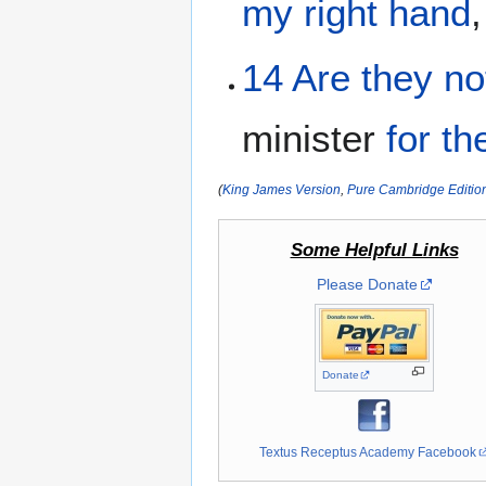
my
right hand
,
14
Are
they no
minister
for
th
(
King James Version
,
Pure Cambridge Editio
Some Helpful Links
Please Donate
Donate
Textus Receptus Academy Facebook