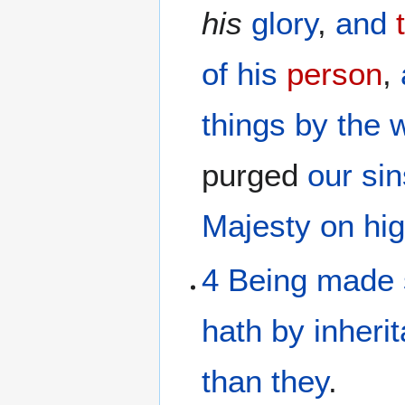
his
glory
,
and
of his
person
,
things
by the
purged
our
sin
Majesty
on
hi
4
Being made
hath by inheri
than
they
.