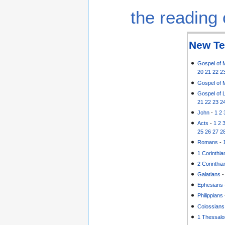
the reading 
New Te
Gospel of 
20
21
22
2
Gospel of 
Gospel of 
21
22
23
2
John
-
1
2
Acts
-
1
2
25
26
27
2
Romans
-
1 Corinthia
2 Corinthia
Galatians
Ephesians
Philippians
Colossians
1 Thessalo