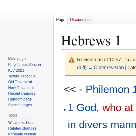
Page
Discussion
Hebrews 1
Main page
Revision as of 10:57, 15 J
King James Version
(
diff
)
← Older revision
| Late
KJV 2023
Textus Receptus
Old Testament
Jump
Jump
<< -
Philemon 
New Testament
to
to
Recent changes
navigation
search
Random page
1
God
,
who at
Special pages
Tools
in divers man
What links here
Related changes
Printable version