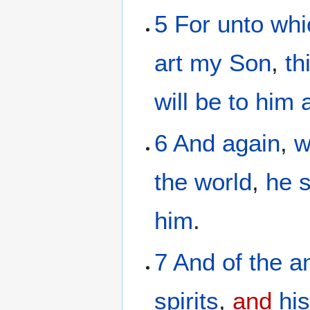
5
For
unto whi
art
my
Son
,
th
will be
to him
6
And
again
,
w
the
world
,
he s
him
.
7
And
of
the a
spirits
,
and
hi