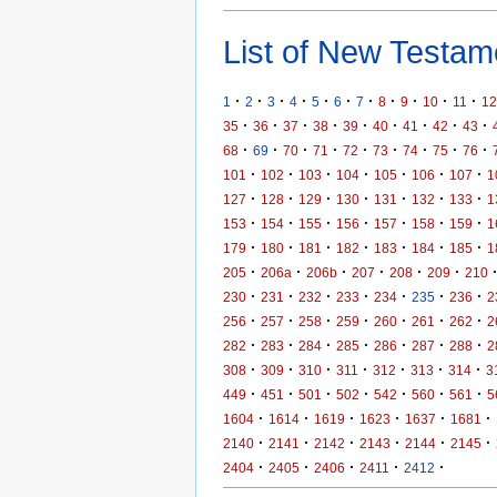
List of New Testame
·
·
·
·
·
·
·
·
·
·
·
1
2
3
4
5
6
7
8
9
10
11
12
·
·
·
·
·
·
·
·
·
35
36
37
38
39
40
41
42
43
·
·
·
·
·
·
·
·
·
68
69
70
71
72
73
74
75
76
·
·
·
·
·
·
·
101
102
103
104
105
106
107
1
·
·
·
·
·
·
·
127
128
129
130
131
132
133
1
·
·
·
·
·
·
·
153
154
155
156
157
158
159
1
·
·
·
·
·
·
·
179
180
181
182
183
184
185
1
·
·
·
·
·
·
205
206a
206b
207
208
209
210
·
·
·
·
·
·
·
230
231
232
233
234
235
236
2
·
·
·
·
·
·
·
256
257
258
259
260
261
262
2
·
·
·
·
·
·
·
282
283
284
285
286
287
288
2
·
·
·
·
·
·
·
308
309
310
311
312
313
314
3
·
·
·
·
·
·
·
449
451
501
502
542
560
561
5
·
·
·
·
·
·
1604
1614
1619
1623
1637
1681
·
·
·
·
·
·
2140
2141
2142
2143
2144
2145
·
·
·
·
·
2404
2405
2406
2411
2412