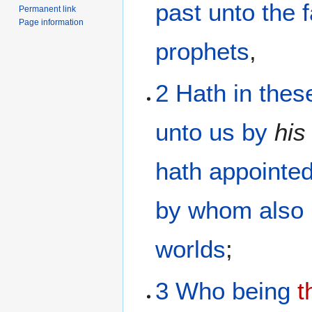
past
unto the
Permanent link
Page information
prophets
,
2
Hath in
thes
unto us
by
his
hath appointe
by
whom
also
worlds
;
3
Who
being
t