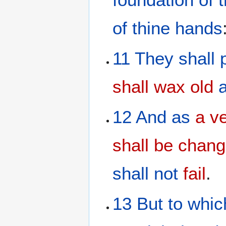
of thine
hands
11
They
shall 
shall wax old
12
And
as
a v
shall be chan
shall not
fail
.
13
But
to
whic