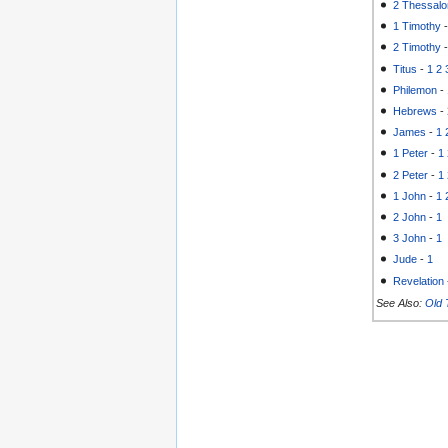
2 Thessalo
1 Timothy
2 Timothy
Titus
-
1
2
Philemon
-
Hebrews
-
James
-
1
1 Peter
-
1
2 Peter
-
1
1 John
-
1
2 John
-
1
3 John
-
1
Jude
-
1
Revelation
See Also:
Old 