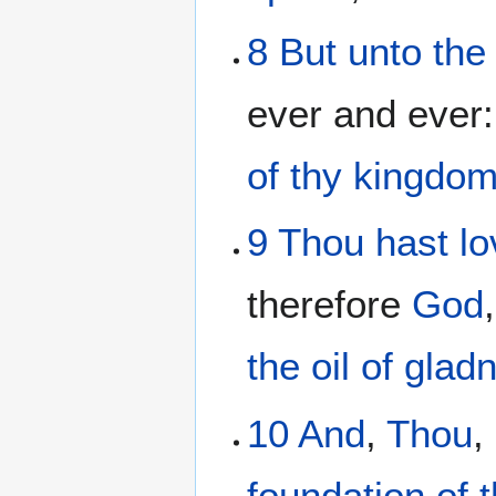
8
But
unto
the
ever and ever
of thy
kingdo
9
Thou hast l
therefore
God
the oil
of glad
10
And
,
Thou
,
foundation
of 